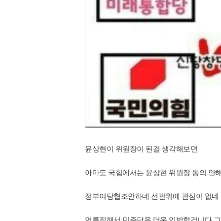
윤상현이 위원장이 된걸 생각해보면
아마도 국힘에서는 윤상현 위원장 동의 안
정부여당협조안하네 선관위에 관심이 없네 
언론질해서 민주당을 더욱 입박할겁니다 그