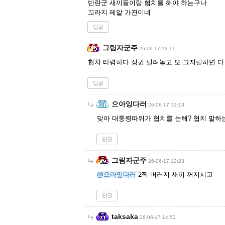
반란군 새끼들이랑 협치를 해야 하는구나
꼬라지 레알 가관이네
답글
그림자군주
26-06-17 12:11
협치 타령하다 정권 털려놓고 또 그지랄하면 다
답글
으아잉다러
26-06-17 12:13
맞아 대통령따위가 협치를 논해? 협치 말하
답글
그림자군주
26-06-17 12:23
@으아잉다러
2찍 버러지 새끼 꺼지시고
답글
taksaka
26-06-17 14:53