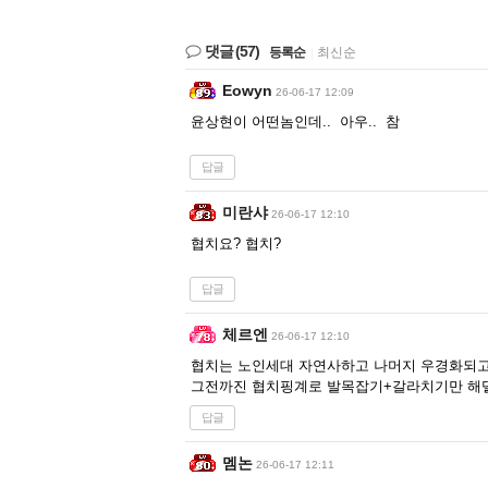
댓글
(57)
등록순
|
최신순
Eowyn
26-06-17 12:09
윤상현이 어떤놈인데.. 아우.. 참
답글
미란샤
26-06-17 12:10
협치요? 협치?
답글
체르엔
26-06-17 12:10
협치는 노인세대 자연사하고 나머지 우경화되고도
그전까진 협치핑계로 발목잡기+갈라치기만 해
답글
멤논
26-06-17 12:11