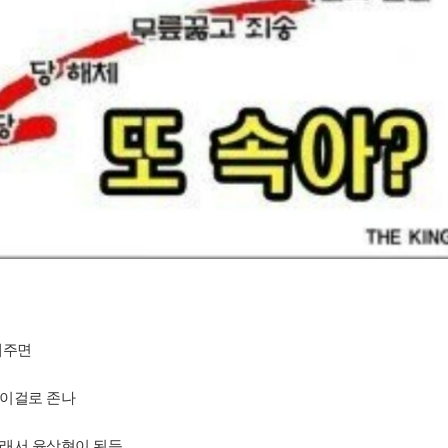
해주면
이걸로 존나
래서 윤상현이 된듯