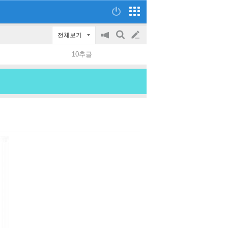
전체보기
공
검
글
지
색
10추글
on/off
쓰
기