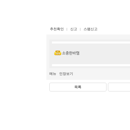
추천확인
신고
스팸신고
소중한바램
메뉴
인장보기
목록