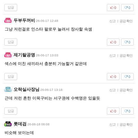
답글
0
0
두부두꺼비
26-06-17 12:48
신고
|
공감 확인
그냥 저런걸로 인스타 팔로우 늘려서 장사할 속셈
답글
0
0
제기랄공명
26-06-17 13:03
신고
|
공감 확인
섹스에 미친 새끼라서 충분히 가능할거 같은데
답글
0
0
오락실사장님
26-06-17 13:18
신고
|
공감 확인
근데 저런 흔한 이목구비는 서구권에 수백명은 있을듯
답글
0
0
롯데검
26-06-18 06:08
신고
|
공감 확인
비슷해 보이는데