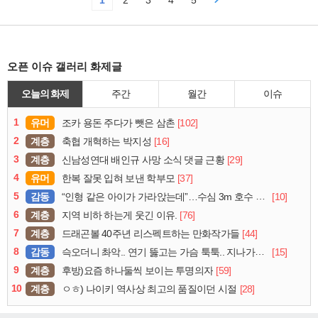
1
2
3
4
5
오픈 이슈 갤러리 화제글
오늘의 화제
주간
월간
이슈
1
유머
[102]
조카 용돈 주다가 뺏은 삼촌
2
계층
[16]
축협 개혁하는 박지성
3
계층
[29]
신남성연대 배인규 사망 소식 댓글 근황
4
유머
[37]
한복 잘못 입혀 보낸 학부모
5
감동
[10]
“인형 같은 아이가 가라앉는데”…수심 3m 호수 뛰어든 60대 의인
6
계층
[76]
지역 비하 하는게 웃긴 이유.
7
계층
[44]
드래곤볼 40주년 리스펙트하는 만화작가들
8
감동
[15]
슥오더니 촤악.. 연기 뚫고는 가슴 툭툭.. 지나가던 아재의 정체
9
계층
[59]
후방)요즘 하나둘씩 보이는 투명의자
10
계층
[28]
ㅇㅎ) 나이키 역사상 최고의 품질이던 시절