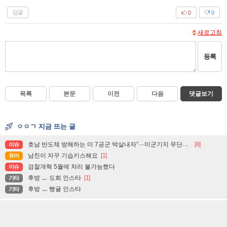
답글
0
0
새로고침
등록
목록
본문
이전
다음
댓글보기
ㅇㅇㄱ 지금 뜨는 글
호남 반도체 방해하는 미 7공군 박살내자”···미군기지 무단침입 대학생단체 회원 3명 구속, 1명은 기각
[8]
이슈
남친이 자꾸 기습키스해요
[1]
유머
검찰개혁 5월에 처리 불가능했다
이슈
후방 ㅡ 도희 인스타
[1]
기타
후방 ㅡ 빵귤 인스타
기타