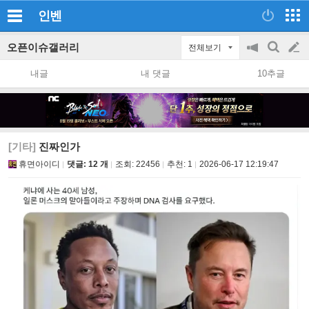
인벤
오픈이슈갤러리
전체보기
공
검
글
지
색
내글
내 댓글
10추글
on/off
쓰
기
[기타]
진짜인가
휴면아이디
댓글: 12 개
조회:
22456
추천:
1
2026-06-17 12:19:47