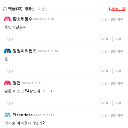
댓글
(12)
등록순
|
최신순
새로고침
황소뒤통수
26-06-17 12:20
신고
|
공감 확인
동년배같은데
답글
0
0
징징이리턴즈
26-06-17 12:20
신고
|
공감 확인
음.
답글
0
0
정전
26-06-17 12:21
신고
|
공감 확인
일론 머스크 54살인데 ㅋㅋㅋ
답글
0
0
Eisenriese
26-06-17 12:22
신고
|
공감 확인
의외로 이복형제라던가?