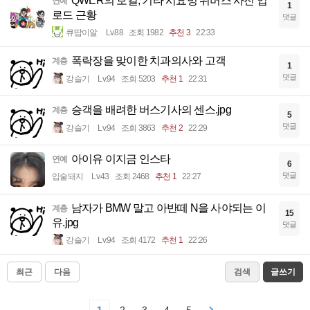
QWER의 보컬, 기타 시요밍 위버스 사진 업
연예
1
로드 근황
댓글
큐땁이알
Lv.88
조회 1982
추천 3
22:33
폭락장을 맞이한 치과의사와 고객
계층
1
댓글
강슬기
Lv.94
조회 5203
추천 1
22:31
승객을 배려한 버스기사의 센스.jpg
계층
5
댓글
강슬기
Lv.94
조회 3863
추천 2
22:29
아이유 이지금 인스타
연예
6
댓글
입술돼지
Lv.43
조회 2468
추천 1
22:27
남자가 BMW 말고 아반떼 N을 사야되는 이
계층
15
유.jpg
댓글
강슬기
Lv.94
조회 4172
추천 1
22:26
최근
다음
검색
글쓰기