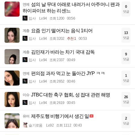
섬의 날 무대 아래로 내려가서 아주머니 팬과
연예
0
하이파이브 하는 리센느
댓글
입사
Lv.94
조회 1200
00:56
요즘 인기 떨어지는 음식 1티어
계층
13
댓글
입사
Lv.94
조회 3202
추천 1
00:53
김민재가 바라는 차기 국대 감독
계층
9
댓글
입사
Lv.94
조회 2337
00:49
편의점 과자 먹고 눈 돌아간 JYP ㅋㅋ
연예
1
댓글
입사
Lv.94
조회 2652
00:46
JTBC 대한 축구 협회, 성 접대 관련 해명
이슈
26
댓글
입사
Lv.94
조회 2619
00:45
제주도행 비행기에서 생긴 일
유머
2
댓글
슬기로움
Lv.92
조회 1112
00:43