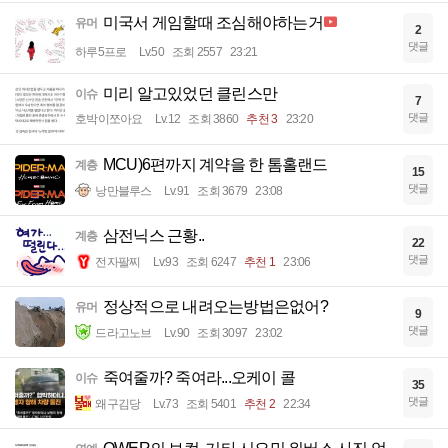
미국서 게임할때 조심해야하는거
유머
2
댓글
하루5프로
Lv.50
조회 2557
23:21
미리 알고있었던 클린스만
이슈
7
댓글
호박이쪼아요
Lv.12
조회 3860
추천 3
23:20
MCU)6편까지 계약을 한 톰홀랜드
계층
15
댓글
낭만블루스
Lv.91
조회 3679
23:08
삼전닉스 근황..
계층
22
댓글
전자팔찌
Lv.93
조회 6247
추천 1
23:06
정상적으로 내려오는방법은없어?
유머
9
댓글
드라고노브
Lv.90
조회 3097
23:02
죽여줄까? 죽여라...오케이 콜
이슈
35
댓글
왜구김당
Lv.73
조회 5401
추천 2
22:34