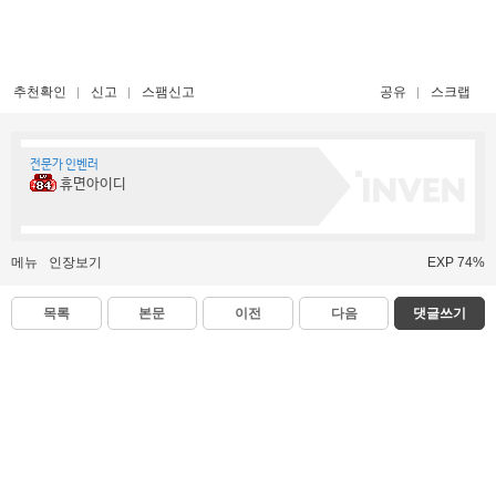
추천확인
신고
스팸신고
공유
스크랩
전문가 인벤러
휴면아이디
메뉴
인장보기
EXP 74%
목록
본문
이전
다음
댓글쓰기