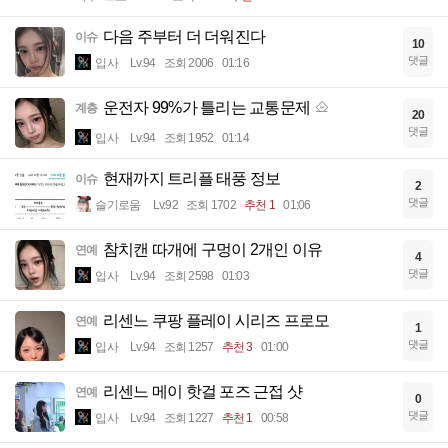
다음 주부터 더 더워진다
이슈
10
댓글
입사
Lv.94
조회 2006
01:16
운전자 99%가 틀리는 교통문제
계층
20
댓글
입사
Lv.94
조회 1952
01:14
현재까지 트리플 태풍 정보
이슈
2
댓글
슬기로움
Lv.92
조회 1702
추천 1
01:06
참치캔 따개에 구멍이 2개인 이유
연예
4
댓글
입사
Lv.94
조회 2598
01:03
리센느 쿠팡 플레이 시리즈 프로모
연예
1
댓글
입사
Lv.94
조회 1257
추천 3
01:00
리센느 메이 핫걸 포즈 근접 샷
연예
0
댓글
입사
Lv.94
조회 1227
추천 1
00:58