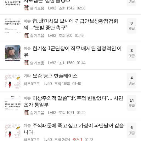
사로잡은 ‘점심 몰캉스’
댓글
슬기로움
Lv.92
조회 1542
02:03
靑, 北미사일 발사에 긴급안보상황점검회
이슈
0
의…“도발 중단 촉구”
댓글
슬기로움
Lv.92
조회 800
01:49
한기성 1군단장이 직무 배제된 결정적인 이
이슈
3
유
댓글
슬기로움
Lv.92
조회 1560
01:44
요즘 당근 핫플레이스
기타
4
댓글
하루5프로
Lv.50
조회 1630
01:40
이상주의적 말씀” “北 주적 변함없다”… 사면
이슈
14
초가 통일부
댓글
슬기로움
Lv.92
조회 1071
01:29
주식때문에 죽고 싶고 가정이 파탄날꺼 같습
계층
6
니다.
댓글
하루5프로
Lv.50
조회 2424
추천 1
01:23