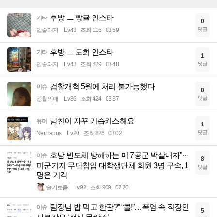
후방 ㅡ 빵귤 인스타
기타
0
댓글
입술돼지
Lv.43
조회 116
03:59
후방 ㅡ 도희 인스타
기타
1
댓글
입술돼지
Lv.43
조회 329
03:48
검찰개혁 5월에 처리 불가능했다
이슈
0
댓글
강철의매
Lv.86
조회 424
03:37
남친이 자꾸 기습키스해요
유머
1
댓글
Neuhauus
Lv.20
조회 826
03:02
호남 반도체 방해하는 미 7공군 박살내자”···
이슈
8
미군기지 무단침입 대학생단체 회원 3명 구속, 1
댓글
명은 기각
슬기로움
Lv.92
조회 909
02:20
팀장님 밥 먹고 한판?” “콜!”…폭염 속 직장인
이슈
5