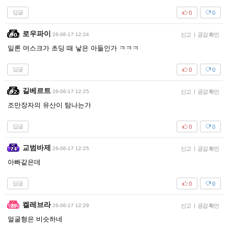
답글
0
0
로우파이
26-06-17 12:24
신고
|
공감 확인
일론 머스크가 초딩 때 낳은 아들인가 ㅋㅋㅋ
답글
0
0
길베르트
26-06-17 12:25
신고
|
공감 확인
조만장자의 유산이 탐나는가
답글
0
0
교범바제
26-06-17 12:25
신고
|
공감 확인
아빠같은데
답글
0
0
켈레브라
26-06-17 12:29
신고
|
공감 확인
얼굴형은 비슷하네