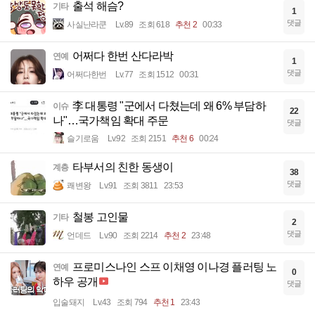
출석 해슴?
기타
1
댓글
사실난라쿤
Lv.89
조회 618
추천 2
00:33
어쩌다 한번 산다라박
연예
1
댓글
어쩌다한번
Lv.77
조회 1512
00:31
李 대통령 "군에서 다쳤는데 왜 6% 부담하
이슈
22
나"…국가책임 확대 주문
댓글
슬기로움
Lv.92
조회 2151
추천 6
00:24
타부서의 친한 동생이
계층
38
댓글
쾌변왕
Lv.91
조회 3811
23:53
철봉 고인물
기타
2
댓글
언데드
Lv.90
조회 2214
추천 2
23:48
프로미스나인 스프 이채영 이나경 플러팅 노
연예
0
하우 공개
댓글
입술돼지
Lv.43
조회 794
추천 1
23:43