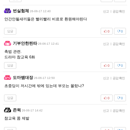
번실험체
26-06-17 12:40
신고
|
공감 확인
안간안될새끼들은 빨리빨리 비료로 환원해야된다
답글
0
0
기부안한찐따
26-06-17 12:41
신고
|
공감 확인
촉법 관련.
드라마 참교육 6화
답글
0
0
도마뱀대장
26-06-17 12:50
신고
|
공감 확인
초중딩이 저시간에 밖에 있는데 부모는 몰랐나?
답글
0
0
존윅
26-06-17 14:42
신고
|
공감 확인
참교육 쫌 제발