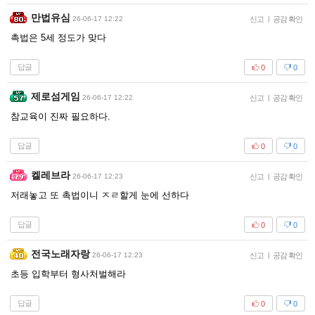
만법유심
26-06-17 12:22
신고
|
공감 확인
촉법은 5세 정도가 맞다
답글
0
0
제로섬게임
26-06-17 12:22
신고
|
공감 확인
참교육이 진짜 필요하다.
답글
0
0
켈레브라
26-06-17 12:23
신고
|
공감 확인
저래놓고 또 촉법이니 ㅈㄹ할게 눈에 선하다
답글
0
0
전국노래자랑
26-06-17 12:23
신고
|
공감 확인
초등 입학부터 형사처벌해라
답글
0
0