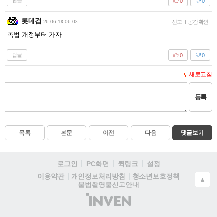
답글
0
0
롯데검
26-06-18 06:08
신고
|
공감 확인
촉법 개정부터 가자
답글
0
0
새로고침
등록
목록
본문
이전
다음
댓글보기
로그인
PC화면
퀵링크
설정
청소년보호정책
이용약관
개인정보처리방침
▲
불법촬영물신고안내
(주)
인