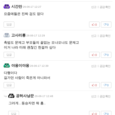
시간만
26-06-17 12:27
신고
|
공감 확인
요즘애들은 진짜 겁도 없다
답글
0
0
고사리룡
26-06-17 12:29
신고
|
공감 확인
촉법도 문제고 부모들의 끝없는 오냐오냐도 문제고
이거 나라 미래 괜찮긴 한걸까 싶다
답글
0
0
야옹이야옹
26-06-17 12:39
신고
|
공감 확인
다행이다
길가던 사람이 죽은게 아니라서
답글
0
0
공허사냥꾼
26-06-17 12:48
신고
|
공감 확인
그러게...동승자면 뭐 흠..
답글
0
0