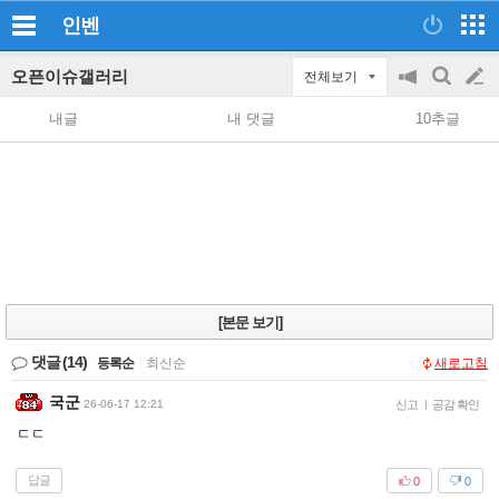
인벤
오픈이슈갤러리
전체보기
공
검
글
지
색
내글
내 댓글
10추글
on/off
쓰
기
[본문 보기]
댓글
(14)
등록순
|
최신순
새로고침
국군
26-06-17 12:21
신고
|
공감 확인
ㄷㄷ
답글
0
0