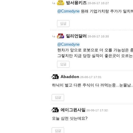
방서몽키즈
26-06-17 16:27
@Comedyne
원래 기업가치랑 주가가 일치
답글
밀리언달러
26-06-17 16:30
@Comedyne
현차가 앞으로 로봇으로 더 오를 가능성은 
그렇치만 지금 당장 실적이 좋은곳이 오르
답글
Abaddon
26-06-17 17:31
하닉이 벌고 다른 주식이 다 까먹는중...눈물남.
답글
에이그윈사일
26-06-17 17:32
오늘 삼전 삿는데요?
답글