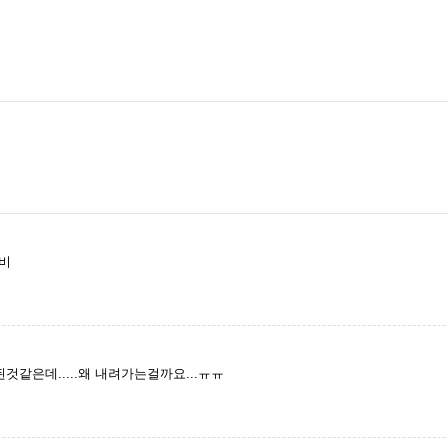
까비
된것같은데.....왜 내려가는걸까요...ㅠㅠ