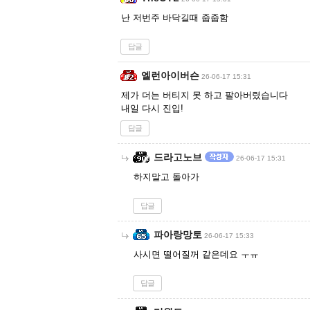
난 저번주 바닥길때 줍줍함
답글
엘런아이버슨
26-06-17 15:31
제가 더는 버티지 못 하고 팔아버렸습니다
내일 다시 진입!
답글
드라고노브
26-06-17 15:31
하지말고 돌아가
답글
파아랑망토
26-06-17 15:33
사시면 떨어질꺼 같은데요 ㅜㅠ
답글