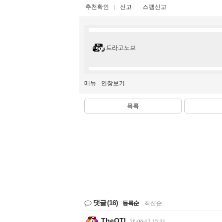
추천확인
신고
스팸신고
드라고노브
메뉴
인장보기
목록
댓글
(16)
등록순
|
최신순
TheOTL
26-06-17 15:31