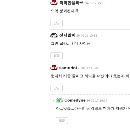
촉촉한물파쓰
26-06-17 15:36
으악 붕괴된다!!!
답글
전자팔찌
26-06-17 15:38
그만 올라..나 더 사야해
답글
santorini
26-06-17 15:46
현대차 비중 줄이고 하닉을 더샀어야 했는데 
답글
Comedyne
26-06-17 16:07
아...맞죠...아무리 생각해도 현차가 저평가 
답글