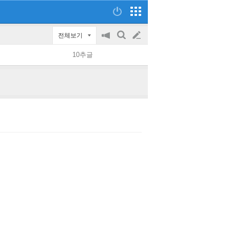
전체보기
공
검
글
지
색
10추글
on/off
쓰
기