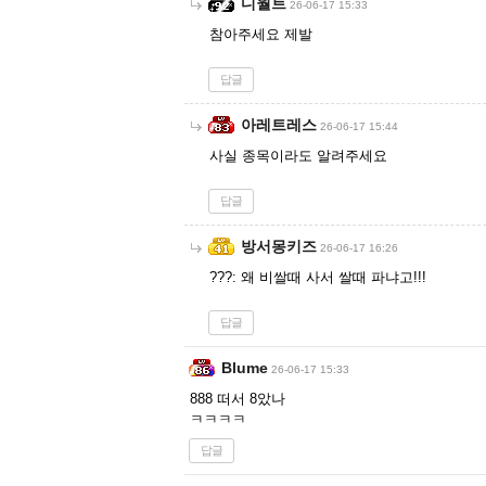
디월트
26-06-17 15:33
참아주세요 제발
답글
아레트레스
26-06-17 15:44
사실 종목이라도 알려주세요
답글
방서몽키즈
26-06-17 16:26
???: 왜 비쌀때 사서 쌀때 파냐고!!!
답글
Blume
26-06-17 15:33
888 떠서 8았나
ㅋㅋㅋㅋ
답글