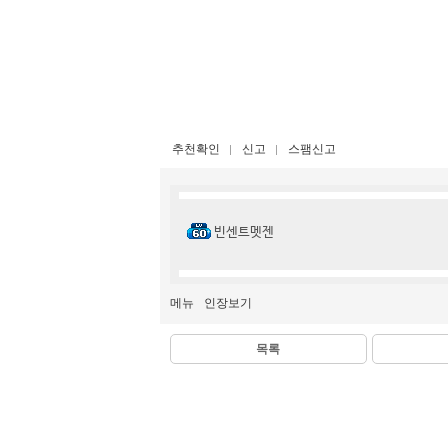
추천확인
신고
스팸신고
빈센트멧젠
메뉴
인장보기
목록