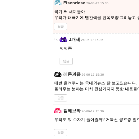
Eisenriese
26-06-17 15:35
국기 써 새끼들아
우리가 태극기에 빨간색을 원폭모양 그려놓고 
답글
J개새
26-06-17 15:35
찌찌뽕
답글
레몬과즙
26-06-17 15:36
매번 올려주시는 국내외뉴스 잘 보고있습니다.
올려주는 분야는 미처 관심가지지 못한 내용들이
답글
켈레브라
26-06-17 15:36
우리도 뭐 수자기 들어줄까? 거북선 공포증 일
답글