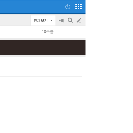
전체보기
공
검
글
지
색
10추글
on/off
쓰
기