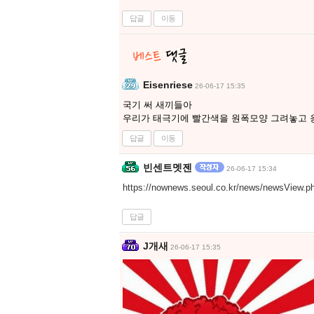
답글
이동
Eisenriese
26-06-17 15:35
국기 써 새끼들아
우리가 태극기에 빨간색을 원폭모양 그려놓고 
답글
이동
빈센트멧젠
26-06-17 15:34
https://nownews.seoul.co.kr/news/newsView.
답글
J개새
26-06-17 15:35