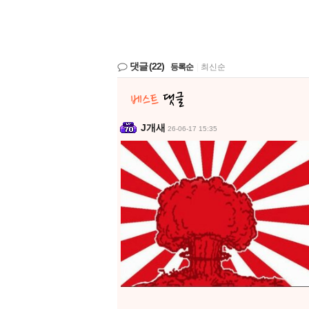
댓글
(22)
등록순
|
최신순
J개새
26-06-17 15:35