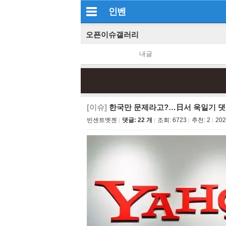
인벤
오픈이슈갤러리
내글
[이슈]
한국만 문제라고?…日서 욱일기 댓글
빈센트멧젠
댓글: 22 개
조회:
6723
추천:
2
202