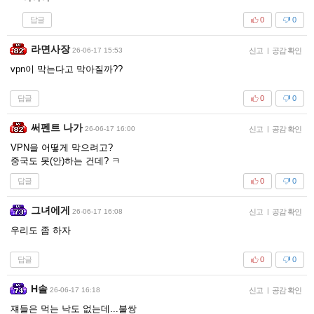
답글
0
0
라면사장
26-06-17 15:53
신고
|
공감 확인
vpn이 막는다고 막아질까??
답글
0
0
써펜트 나가
26-06-17 16:00
신고
|
공감 확인
VPN을 어떻게 막으려고?
중국도 못(안)하는 건데? ㅋ
답글
0
0
그녀에게
26-06-17 16:08
신고
|
공감 확인
우리도 좀 하자
답글
0
0
H솔
26-06-17 16:18
신고
|
공감 확인
쟤들은 먹는 낙도 없는데...불쌍