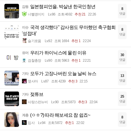
일본챔피언을. 박살낸 한국인청년
감동
8
댓글
너빨갱이지
Lv.86
조회 4692
추천 21
22:26
국격 생각했다" 감사원도 무마했던 축구협회
이슈
8
'성접대'
댓글
슬기로움
Lv.92
조회 1694
추천 1
22:24
우리가 하이닉스에 물린 이유
유머
30
댓글
검찰총장
Lv.90
조회 5963
추천 1
22:21
모두가 고장나버린 오늘 날씨 뉴스
기타
13
댓글
옆사마
Lv.87
조회 4239
추천 3
22:15
젖튜브
기타
25
댓글
사랑스런뉴비
Lv.90
조회 5873
추천 3
22:04
(ㅇㅎ?) 따라 해보세요 참 쉽죠~
계층
8
댓글
입사
Lv.94
조회 5872
추천 1
22:02