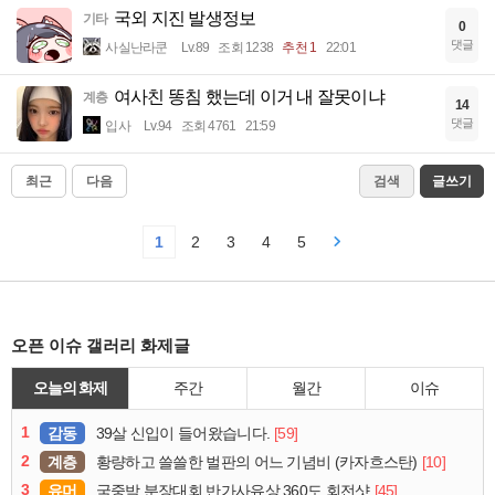
국외 지진 발생정보
기타
0
댓글
사실난라쿤
Lv.89
조회 1238
추천 1
22:01
여사친 똥침 했는데 이거 내 잘못이냐
계층
14
댓글
입사
Lv.94
조회 4761
21:59
최근
다음
검색
글쓰기
1
2
3
4
5
오픈 이슈 갤러리 화제글
오늘의 화제
주간
월간
이슈
1
감동
[59]
39살 신입이 들어왔습니다.
2
계층
[10]
황량하고 쓸쓸한 벌판의 어느 기념비 (카자흐스탄)
3
유머
[45]
국중박 분장대회 반가사유상 360도 회전샷