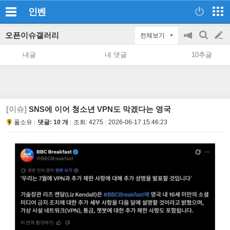
인벤
오픈이슈갤러리
전체보기
공
검
글
지
색
내글
내 댓글
10추글
on/off
쓰
기
[이슈]
SNS에 이어 청소년 VPN도 막겠다는 영국
풀소유
댓글: 10 개
조회:
4275
2026-06-17 15:46:23