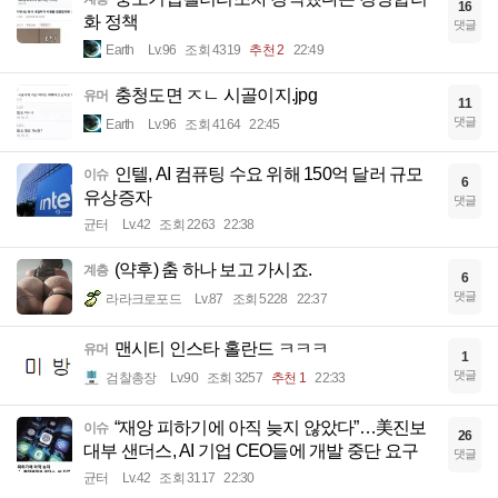
16
화 정책
댓글
Earth
Lv.96
조회 4319
추천 2
22:49
충청도면 ㅈㄴ 시골이지.jpg
유머
11
댓글
Earth
Lv.96
조회 4164
22:45
인텔, AI 컴퓨팅 수요 위해 150억 달러 규모
이슈
6
유상증자
댓글
균터
Lv.42
조회 2263
22:38
(약후) 춤 하나 보고 가시죠.
계층
6
댓글
라라크로포드
Lv.87
조회 5228
22:37
맨시티 인스타 홀란드 ㅋㅋㅋ
유머
1
댓글
검찰총장
Lv.90
조회 3257
추천 1
22:33
“재앙 피하기에 아직 늦지 않았다”…美진보
이슈
26
대부 샌더스, AI 기업 CEO들에 개발 중단 요구
댓글
균터
Lv.42
조회 3117
22:30