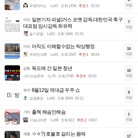
댓글
부엔까미노
Lv.87
조회 1456
추천 1
02:16
일본기자 피셜)거스 포옛 감독,대한민국 축구
이슈
7
대표팀 임시감독 최유력
댓글
슬기로움
Lv.92
조회 1496
01:51
아직도 이해할수없는 탁상행정
이슈
10
댓글
제르만크록
Lv.81
조회 3387
추천 1
00:44
독도에 간 일본 청년
감동
10
댓글
스티브승준유
Lv.76
조회 2788
추천 8
00:35
8울12일 역대급 우주 쇼
유머
9
댓글
검찰총장
Lv.90
조회 3549
00:11
출첵 해슴안해슴
기타
1
댓글
사실난라쿤
Lv.89
조회 922
추천 2
00:07
ㅇㅎ?) 호불호 갈리는 몸매
계층
17