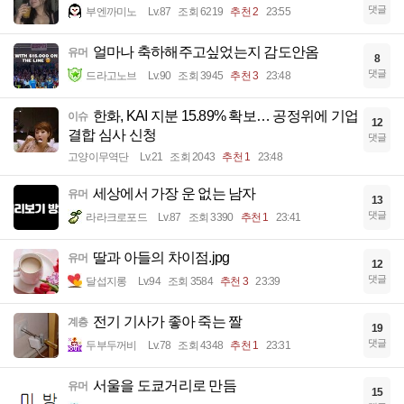
댓글
부엔까미노
Lv.87
조회 6219
추천 2
23:55
얼마나 축하해주고싶었는지 감도안옴
유머
8
댓글
드라고노브
Lv.90
조회 3945
추천 3
23:48
한화, KAI 지분 15.89% 확보… 공정위에 기업
이슈
12
결합 심사 신청
댓글
고양이무역단
Lv.21
조회 2043
추천 1
23:48
세상에서 가장 운 없는 남자
유머
13
댓글
라라크로포드
Lv.87
조회 3390
추천 1
23:41
딸과 아들의 차이점.jpg
유머
12
댓글
달섭지롱
Lv.94
조회 3584
추천 3
23:39
전기 기사가 좋아 죽는 짤
계층
19
댓글
두부두꺼비
Lv.78
조회 4348
추천 1
23:31
서울을 도쿄거리로 만듬
유머
15