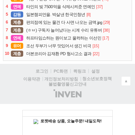
4
연예
[37]
타인의 빚 7500억을 삭제시켜준 연예인
5
감동
[8]
일본챔피언을. 박살낸 한국인청년
6
계층
[29]
편의점에 있는 물건 다 사면 나오는 금액.jpg
7
계층
[38]
(ㅎㅂ) 구독자 늘어났다는 시계 수리 유튜버
8
연예
[17]
하프타임쇼하는 원이보고 울컥하는 이선민
9
유머
[15]
조선 두부가 너무 맛있어서 생긴 비극
10
계층
[22]
더본코리아 김재환 PD 형사고소 결과
로그인
PC화면
퀵링크
설정
청소년보호정책
이용약관
개인정보처리방침
▲
불법촬영물신고안내
(주)
인
벤