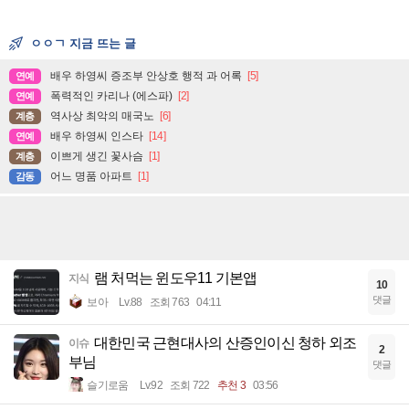
ㅇㅇㄱ 지금 뜨는 글
배우 하영씨 증조부 안상호 행적 과 어록
[5]
연예
폭력적인 카리나 (에스파)
[2]
연예
역사상 최악의 매국노
[6]
계층
배우 하영씨 인스타
[14]
연예
이쁘게 생긴 꽃사슴
[1]
계층
어느 명품 아파트
[1]
감동
램 처먹는 윈도우11 기본앱
지식
10
댓글
보아
Lv.88
조회 763
04:11
대한민국 근현대사의 산증인이신 청하 외조
이슈
2
부님
댓글
슬기로움
Lv.92
조회 722
추천 3
03:56