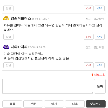
답글
0
0
양손커틀러스
26-06-17 16:27
신고
|
공감 확인
자유를 줬더니 악용해서 그걸 놔두면 방임이 되니 조치하는거라고 생각
되네요.
답글
0
0
나의바저씨
26-06-17 16:33
신고
|
공감 확인
기술 차단이 아닌 법적규제..
뭐 둘다 쉽잖않겠지만 현실성이 아예 없진 않음
답글
0
0
새로고침
등록
목록
본문
이전
다음
댓글보기