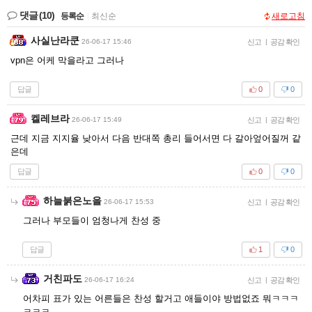
댓글
(10)
등록순
|
최신순
새로고침
사실난라쿤
26-06-17 15:46
신고
|
공감 확인
vpn은 어케 막을라고 그러나
답글
0
0
켈레브라
26-06-17 15:49
신고
|
공감 확인
근데 지금 지지율 낮아서 다음 반대쪽 총리 들어서면 다 갈아엎어질꺼 같
은데
답글
0
0
하늘붉은노을
26-06-17 15:53
신고
|
공감 확인
그러나 부모들이 엄청나게 찬성 중
답글
1
0
거친파도
26-06-17 16:24
신고
|
공감 확인
어차피 표가 있는 어른들은 찬성 할거고 애들이야 방법없죠 뭐ㅋㅋㅋ
ㅋㅋㅋ