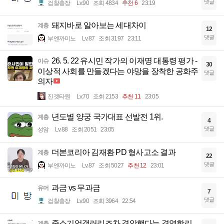
댓글
검찰총장
Lv.90
조회 4834
추천 6
23:19
돼지바로 알아보는 세대차이
계층
12
댓글
부엔까미노
Lv.87
조회 3197
23:11
26. 5. 22 유시민 작가의 이재명 대통령 평가 -
이슈
30
이상적 사회를 만들겠다는 야망을 장착한 공화주
댓글
의자
진겟타원
Lv.70
조회 2153
추천 11
23:05
년도별 양궁 국가대표 선발전 1위.
계층
4
댓글
성암
Lv.88
조회 2051
23:05
더본코리아 김재환 PD 형사고소 결과
계층
22
댓글
부엔까미노
Lv.87
조회 5027
추천 12
23:01
과금 vs 무과금
유머
7
댓글
검찰총장
Lv.90
조회 3964
22:54
중소기업갤러리조차 경악했다는 경영합리
계층