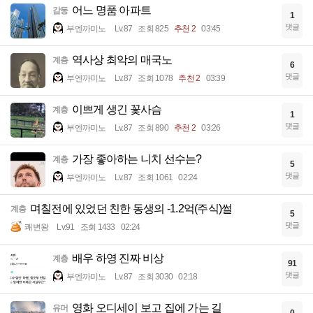
어느 명품 아파트
감동
1
댓글
부엔까미노
Lv.87
조회 825
추천 2
03:45
역사상 최악의 매국노
계층
6
댓글
부엔까미노
Lv.87
조회 1078
추천 2
03:39
이쁘게 생긴 꽃사슴
계층
1
댓글
부엔까미노
Lv.87
조회 890
추천 2
03:26
가장 좋아하는 니치 선수는?
계층
5
댓글
부엔까미노
Lv.87
조회 1061
02:24
며칠전에 있었던 친한 동생의 -1.2억(주식)썰
계층
5
댓글
쾌변왕
Lv.91
조회 1433
02:24
배우 하영 진짜 비상
계층
91
댓글
부엔까미노
Lv.87
조회 3030
02:18
영화 오디세이 보고 집에 가는 길
유머
0