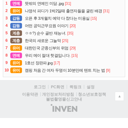
1
연예
[31]
뜻밖의 연예인 미담..jpg
2
유머
[31]
나영석 피디가 1박2일때 출연자들을 굴린 배경
3
감동
[15]
오픈 후 3개월치 예약 다 찼다는 미용실
4
감동
[20]
어떤 공익근무요원 이야기
5
계층
[35]
ㅇㅎ?) 순수 골반 재능녀.
6
계층
[25]
한국의 새로운 그늘막
7
유머
[29]
대한민국 군종신부의 위엄
8
연예
[15]
우리 메이 절대 핫걸입니다.
9
유머
[17]
1호선 장판파.jpg
10
유머
[9]
캠핑 처음 간 여자 두명이 10분만에 텐트 치는 법
로그인
PC화면
퀵링크
설정
청소년보호정책
이용약관
개인정보처리방침
▲
불법촬영물신고안내
(주)
인
벤