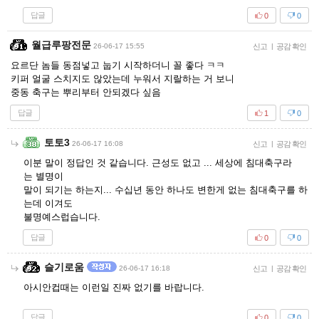
답글
0
0
월급루팡전문
26-06-17 15:55
신고
|
공감 확인
요르단 놈들 동점넣고 눕기 시작하더니 꼴 좋다 ㅋㅋ
키퍼 얼굴 스치지도 않았는데 누워서 지랄하는 거 보니
중동 축구는 뿌리부터 안되겠다 싶음
답글
1
0
토토3
26-06-17 16:08
신고
|
공감 확인
이분 말이 정답인 것 같습니다. 근성도 없고 ... 세상에 침대축구라
는 별명이
말이 되기는 하는지... 수십년 동안 하나도 변한게 없는 침대축구를 하
는데 이겨도
불명예스럽습니다.
답글
0
0
슬기로움
26-06-17 16:18
신고
|
공감 확인
아시안컵때는 이런일 진짜 없기를 바랍니다.
답글
0
0