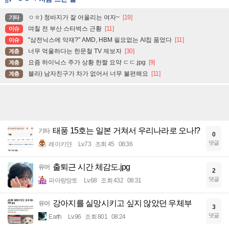
ㅇㅎ) 청바지가 잘 어울리는 여자~
[19]
기타
며칠 전 부산 스타벅스 근황
[11]
이슈
"삼전닉스에 악재?" AMD, HBM 필요없는 AI칩 품었다
[11]
이슈
너무 억울하다는 한문철 TV 제보자
[30]
계층
요즘 하이닉스 주가 상황 한짤 요약 ㄷㄷ.jpg
[9]
계층
블라) 남자친구가 차가 없어서 너무 불편해요
[11]
계층
태풍 15호는 일본 거쳐서 우리나라로 오나!?
기타
0
댓글
레이키얀
Lv.73
조회 45
08:36
출퇴근 시간 체감도.jpg
유머
2
댓글
파아랑망토
Lv.68
조회 432
08:31
강아지를 실망시키고 싶지 않았던 우체부
유머
3
댓글
Earth
Lv.96
조회 801
08:24