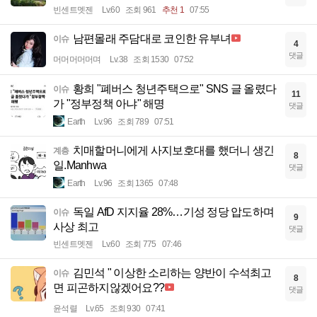
빈센트멧젠
Lv.60
조회 961
추천 1
07:55
남편몰래 주담대로 코인한 유부녀
이슈
4
댓글
머머머머머며
Lv.38
조회 1530
07:52
황희 "폐버스 청년주택으로" SNS 글 올렸다
이슈
11
가 "정부정책 아냐" 해명
댓글
Earth
Lv.96
조회 789
07:51
치매할머니에게 사지보호대를 했더니 생긴
계층
8
일.Manhwa
댓글
Earth
Lv.96
조회 1365
07:48
독일 AfD 지지율 28%…기성 정당 압도하며
이슈
9
사상 최고
댓글
빈센트멧젠
Lv.60
조회 775
07:46
김민석 " 이상한 소리하는 양반이 수석최고
이슈
8
면 피곤하지않겠어요??
댓글
윤석렬
Lv.65
조회 930
07:41