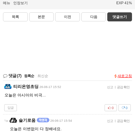
메뉴
인장보기
EXP 41%
목록
본문
이전
다음
댓글쓰기
댓글
(7)
등록순
|
최신순
새로고침
티리온영초딩
26-06-17 15:52
신고
|
공감 확인
오늘은 아시아의 비극...
답글
0
0
슬기로움
26-06-17 15:54
신고
|
공감 확인
오늘은 이변없이 다 정배네요.