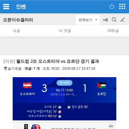
인벤
오픈이슈갤러리
전체보기
공
검
글
지
색
내글
내 댓글
10추글
on/off
쓰
기
[이슈]
월드컵 J조 오스트리아 vs 요르단 경기 결과
슬기로움
댓글: 7 개
조회:
4510
2026-06-17 15:47:16