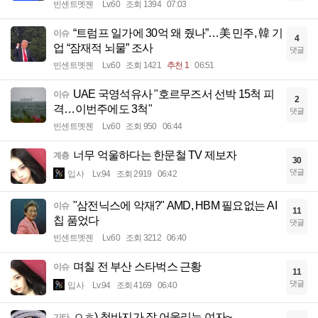
빈센트멧젠
Lv.60
조회 1394
07:03
“트럼프 일가에 30억 왜 줬나”…美 민주, 韓 기
이슈
4
업 “잠재적 뇌물” 조사
댓글
빈센트멧젠
Lv.60
조회 1421
추천 1
06:51
UAE 국영석유사 "호르무즈서 선박 15척 피
이슈
2
격…이번주에도 3척"
댓글
빈센트멧젠
Lv.60
조회 950
06:44
너무 억울하다는 한문철 TV 제보자
계층
30
댓글
입사
Lv.94
조회 2919
06:42
"삼전닉스에 악재?" AMD, HBM 필요없는 AI
이슈
11
칩 품었다
댓글
빈센트멧젠
Lv.60
조회 3212
06:40
며칠 전 부산 스타벅스 근황
이슈
11
댓글
입사
Lv.94
조회 4169
06:40
ㅇㅎ) 청바지가 잘 어울리는 여자~
기타