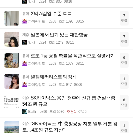
입사
Lv.94
조회 835
08:16
X의 ai검열 수준 ㄷㄷ
유머
7
댓글
파아랑망토
Lv.68
조회 1093
08:15
일본에서 인기 있는 대한항공
계층
7
댓글
입사
Lv.94
조회 1249
08:11
로또 1등 당첨 확률을 직관적으로 설명하기
유머
9
댓글
파아랑망토
Lv.68
조회 1077
08:11
별점테러리스트의 정체
유머
1
댓글
파아랑망토
Lv.68
조회 947
08:06
SK하이닉스, 용인·청주에 신규 팹 건설‥총
이슈
6
54조 원 규모
댓글
Earth
Lv.96
조회 1030
추천 1
07:55
"SK하이닉스, 中 충칭공장 지분 일부 처분 검
이슈
1
토…4조원 규모 자산"
댓글