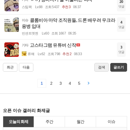
20
댓글
스팀팩
Lv.88
조회 5437
추천 3
06:37
콜롬비아 마약 조직원들, 드론 배우려 우크라
이슈
4
용병 입대
댓글
빈센트멧젠
Lv.60
조회 1667
06:35
고스타그램 유튜버 신작
기타
3
댓글
류햬
Lv.62
조회 798
추천 2
06:33
최근
다음
검색
글쓰기
1
2
3
4
5
오픈 이슈 갤러리 화제글
오늘의 화제
주간
월간
이슈