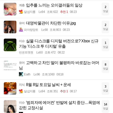
입추를 느끼는 오이갤러들의 일상
계층
2
댓글
달섭지롱
Lv.94
조회 622
추천 1
08:23
대영박물관이 차단한 이유.jpg
유머
2
댓글
파아랑망토
Lv.68
조회 803
08:23
실물 디스크를 디지털 버전으로? Xbox 신규
이슈
1
기능 '디스크 투 디지털' 유출
댓글
빈센트멧젠
Lv.60
조회 472
08:22
고백하고 차인 딸이 불평하자 바로잡는 어머
유머
8
님
댓글
Earth
Lv.96
조회 1060
08:18
8월 8일 토요일 날씨 + 운세
지식
3
댓글
달섭지롱
Lv.94
조회 351
추천 1
08:17
'범죄자에 에어컨’ 반발에 설치 중단…폭염에
이슈
14
갇힌 교정시설
댓글