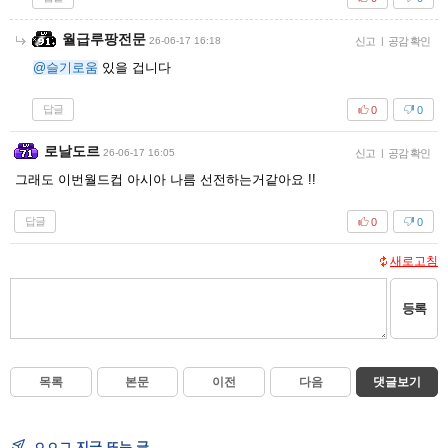
월급루팡전문
26-06-17 16:18
신고
|
공감 확인
@슬기로움
있을 겁니다
답글
0
0
로날도르
26-06-17 16:05
신고
|
공감 확인
그래도 이번월드컵 아시아 나름 선전하는거같아요 !!
답글
0
0
새로고침
등록
목록
본문
이전
다음
댓글보기
ㅇㅇㄱ 지금 뜨는 글