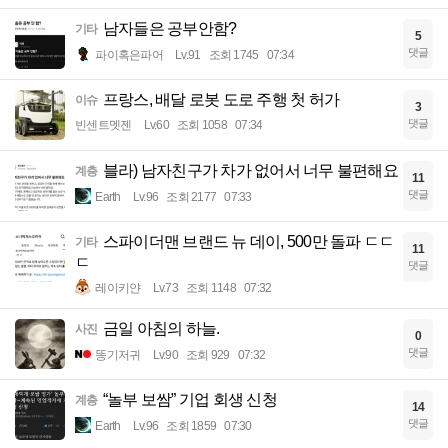
남자들은 공부안함?
기타
5
댓글
파이혹은파어
Lv.91
조회 1745
07:34
프랑스, 배달 로봇 도로 주행 첫 허가
이슈
3
댓글
빈센트멧젠
Lv.60
조회 1058
07:34
블라) 남자친구가 차가 없어서 너무 불편해요
계층
11
댓글
Earth
Lv.96
조회 2177
07:33
스파이더맨 브랜드 뉴 데이, 500만 돌파 ㄷㄷ
기타
11
ㄷ
댓글
레이키얀
Lv.73
조회 1148
07:32
금일 아침의 하늘.
사진
0
댓글
똥기저귀
Lv.90
조회 929
07:32
“놀부 보쌈” 기업 회생 신청
계층
14
댓글
Earth
Lv.96
조회 1859
07:30