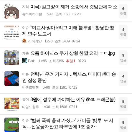
미국) 길고양이 제거 소송에서 캣맘단체 패소
지식
6
댓글
츄하이하이볼
Lv.43
조회 1072
07:28
"여교사 많아 k리그 미래 불투명". 황당한 황
이슈
4
제 연수 보고서
댓글
레이키얀
Lv.73
조회 1409
07:24
요즘 하이닉스 주가 상황 한짤 요약 ㄷㄷ.jpg
계층
9
댓글
Earth
Lv.96
조회 2396
추천 1
07:23
전력난 우려 커지자…텍사스, 데이터센터 승
이슈
4
인 잠정 중단
댓글
빈센트멧젠
Lv.60
조회 1291
07:13
8월에 성수에 가야하는 이유 (feat. 드래곤볼)
유머
5
댓글
마일드원두
Lv.36
조회 1606
07:11
“벌써 폭락 충격 가셨나” 개미들 ‘빚투’ 또 시
이슈
9
작…신용융자잔고 하루만에 1조 증가
댓글