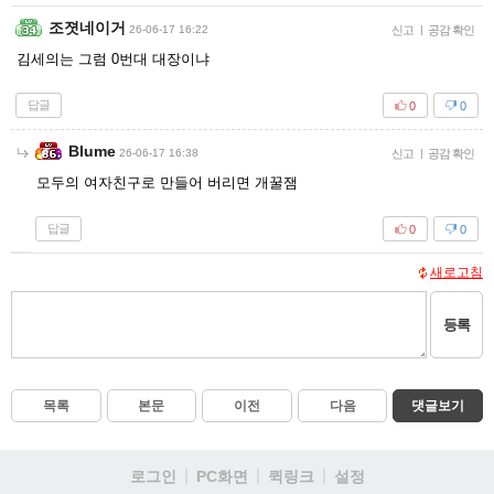
조졋네이거
26-06-17 16:22
신고
|
공감 확인
김세의는 그럼 0번대 대장이냐
답글
0
0
Blume
26-06-17 16:38
신고
|
공감 확인
모두의 여자친구로 만들어 버리면 개꿀잼
답글
0
0
새로고침
등록
목록
본문
이전
다음
댓글보기
로그인
PC화면
퀵링크
설정