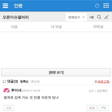
인벤
오픈이슈갤러리
전체보기
공
검
글
지
색
내글
내 댓글
10추글
on/off
쓰
기
[본문 보기]
댓글
(3)
등록순
|
최신순
새로고침
루미네
26-06-17 16:18
신고
|
공감 확인
범죄로 감옥 가는 것 만큼 쉬운게 있냐
답글
0
0