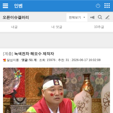
인벤
오픈이슈갤러리
전체보기
공
검
글
지
색
내글
내 댓글
10추글
on/off
쓰
기
[계층]
녹색전차 해모수 제작자
달섭지롱
댓글: 51 개
조회:
15976
추천:
31
2026-06-17 16:02:08