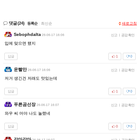
댓글
(24)
등록순
|
최신순
새로고침
Sebophdalta
26-06-17 16:06
신고
|
공감 확인
입에 맞으면 됐지
답글
1
0
운빨만
26-06-17 16:06
신고
|
공감 확인
저거 생긴건 저래도 맛있는데
답글
1
0
푸른곰선장
26-06-17 16:07
신고
|
공감 확인
와우 씨 머야 나도 놀랬네
답글
0
0
갈마갈마
26-06-17 16:07
신고
|
공감 확인