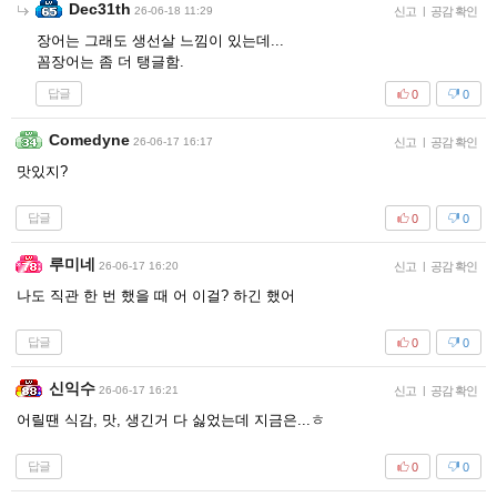
Dec31th
26-06-18 11:29
신고
|
공감 확인
장어는 그래도 생선살 느낌이 있는데...
꼼장어는 좀 더 탱글함.
답글
0
0
Comedyne
26-06-17 16:17
신고
|
공감 확인
맛있지?
답글
0
0
루미네
26-06-17 16:20
신고
|
공감 확인
나도 직관 한 번 했을 때 어 이걸? 하긴 했어
답글
0
0
신익수
26-06-17 16:21
신고
|
공감 확인
어릴땐 식감, 맛, 생긴거 다 싫었는데 지금은...ㅎ
답글
0
0