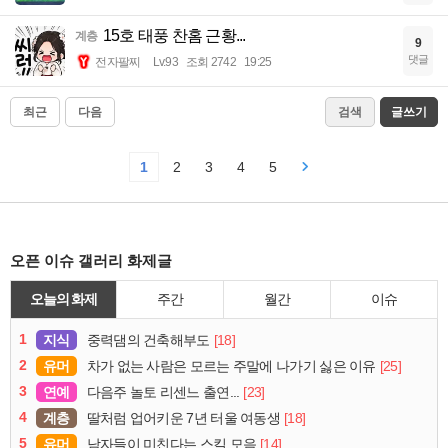
15호 태풍 찬홈 근황...
계층
9
댓글
전자팔찌
Lv.93
조회 2742
19:25
최근
다음
검색
글쓰기
1
2
3
4
5
오픈 이슈 갤러리 화제글
오늘의 화제
주간
월간
이슈
1
지식
[18]
중력댐의 건축해부도
2
유머
[25]
차가 없는 사람은 모르는 주말에 나가기 싫은 이유
3
연예
[23]
다음주 놀토 리센느 출연...
4
계층
[18]
딸처럼 업어키운 7년 터울 여동생
5
유머
[14]
남자들이 미친다는 스킬 모음