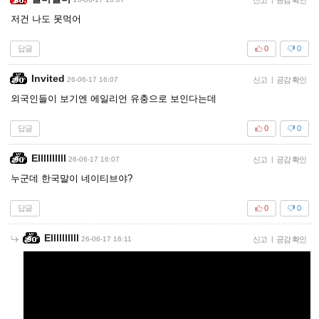
저건 나도 못먹어
답글
0
0
Invited
26-06-17 16:07
신고
|
공감 확인
외국인들이 보기엔 에일리언 유충으로 보인다는데
답글
0
0
Ellllllllll
26-06-17 16:07
신고
|
공감 확인
누군데 한국말이 네이티브야?
답글
0
0
Ellllllllll
26-06-17 16:11
신고
|
공감 확인