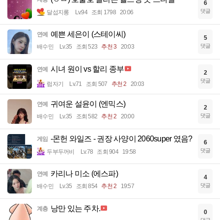
6
댓글
달섭지롱
Lv.94
조회 1798
20:06
예쁜 세은이 (스테이씨)
연예
5
댓글
배수민
Lv.35
조회 523
추천 3
20:03
시녀 원이 vs 할리 종부
연예
2
댓글
럼자기
Lv.71
조회 507
추천 2
20:03
귀여운 설윤이 (엔믹스)
연예
2
댓글
배수민
Lv.35
조회 582
추천 2
20:00
-몬헌 와일즈 - 권장 사양이 2060super 였음?
게임
6
댓글
두부두꺼비
Lv.78
조회 904
19:58
카리나 미소 (에스파)
연예
4
댓글
배수민
Lv.35
조회 854
추천 2
19:57
낭만 있는 주차.
계층
0
댓글