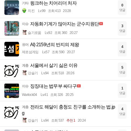
윙크하는 치어리더 처자
기타
0
댓글
치킨
Lv.99
조회 413
20:28
자동화기계가 많아지는 군수지원단
이슈
3
댓글
슬기로움
Lv.92
조회 360
20:27
AI) 2159년의 반지의 제왕
유머
4
댓글
제로섬게임
Lv.57
조회 590
20:27
서울에서 살기 싫은 이유
계층
5
댓글
강슬기
Lv.94
조회 518
20:26
징징대는 법무부 싸다구
이슈
1
댓글
Warlock04
Lv.41
조회 326
20:25
전라도 해달이 충청도 친구를 소개하는 법.jp
계층
4
g
댓글
강슬기
Lv.94
조회 537
추천 1
20:24