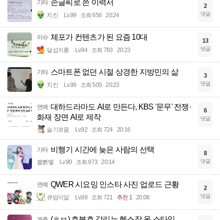
손글씨로 쓴 이력서
기타
2
댓글
치킨
Lv.99
조회 656
20:24
체포가 컨텐츠가 된 요즘 10대
이슈
13
댓글
달섭지롱
Lv.94
조회 783
20:23
스마트폰 없던 시절 상경한 지방민의 삶
기타
3
댓글
치킨
Lv.99
조회 505
20:23
대하드라마도 AI로 만든다, KBS '문무' 전쟁·
연예
6
화재 장면 AI로 제작
댓글
슬기로움
Lv.92
조회 724
20:16
비행기 시간에 늦은 사람의 선택
기타
8
댓글
꿻뻵뗗
Lv.90
조회 973
20:14
QWER 시요밍 인스타 사진 업로드 근황
연예
2
댓글
큐땁이알
Lv.88
조회 721
추천 1
20:08
(ㅎㅂ) 호불호 갈리는 헬스장 옷 스타일
계층