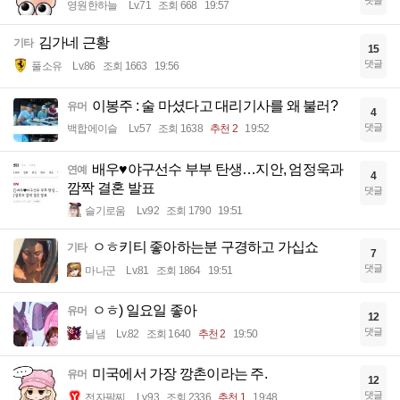
영원한하늘
Lv.71
조회 668
19:57
김가네 근황
기타
15
댓글
풀소유
Lv.86
조회 1663
19:56
이봉주 : 술 마셨다고 대리기사를 왜 불러?
유머
4
댓글
백합에이슬
Lv.57
조회 1638
추천 2
19:52
배우♥야구선수 부부 탄생…지안, 엄정욱과
연예
4
깜짝 결혼 발표
댓글
슬기로움
Lv.92
조회 1790
19:51
ㅇㅎ키티 좋아하는분 구경하고 가십쇼
기타
7
댓글
마나군
Lv.81
조회 1864
19:51
ㅇㅎ) 일요일 좋아
유머
12
댓글
닐냄
Lv.82
조회 1640
추천 2
19:50
미국에서 가장 깡촌이라는 주.
유머
12
댓글
전자팔찌
Lv.93
조회 2336
추천 1
19:48