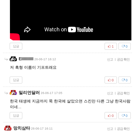
답글
1
0
Ellllllllll
26-06-17 16:12
신고
|
공감 확인
저 흑형 이름이 기프트래요
답글
0
0
밀리언달러
26-06-17 17:05
신고
|
공감 확인
한국 태생에 지금까지 쭉 한국에 살았으면 스킨만 다른 그냥 한국사람
이네...
답글
0
0
망치삼타
26-06-17 16:11
신고
|
공감 확인