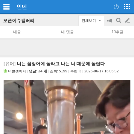
인벤
오픈이슈갤러리
전체보기
공
검
글
지
색
내글
내 댓글
10추글
on/off
쓰
기
[유머]
너는 꼼장어에 놀라고 나는 너 때문에 놀랍다
너빨갱이지
댓글: 24 개
조회:
5199
추천:
3
2026-06-17 16:05:32