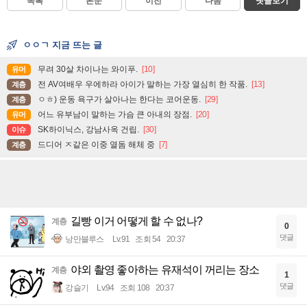
목록
본문
이전
다음
댓글보기
ㅇㅇㄱ 지금 뜨는 글
무려 30살 차이나는 와이푸.
[10]
유머
전 AV여배우 우에하라 아이가 말하는 가장 열심히 한 작품.
[13]
계층
ㅇㅎ) 운동 욕구가 살아나는 한다는 코어운동.
[29]
계층
어느 유부남이 말하는 가슴 큰 아내의 장점.
[20]
유머
SK하이닉스, 강남사옥 건립.
[30]
이슈
드디어 ㅈ같은 이중 열돔 해체 중
[7]
계층
길빵 이거 어떻게 할 수 없나?
계층
0
댓글
낭만블루스
Lv.91
조회 54
20:37
야외 촬영 좋아하는 유재석이 꺼리는 장소
계층
1
댓글
강슬기
Lv.94
조회 108
20:37