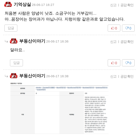
기억상실
26-06-17 16:27
신고
|
공감 확인
처음본 사람은 양념이 낫죠. 소금구이는 거부감이...
아..꼼장어는 장어과가 아닙니다. 지렁이랑 같은과로 알고있습니다.
답글
0
0
부동산이야기
26-06-17 16:36
신고
|
공감 확인
달라요..
답글
0
0
부동산이야기
26-06-17 16:38
신고
|
공감 확인