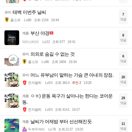
태백 이번주 날씨
유머
7
댓글
풀소유
Lv.86
조회 1154
19:44
부산 야경
계층
8
댓글
아이스티이
Lv.32
조회 677
19:41
의외로 숨길 수 없는 것
유머
6
댓글
풀소유
Lv.86
조회 1804
19:34
어느 유부남이 말하는 가슴 큰 아내의 장점.
유머
20
댓글
전자팔찌
Lv.93
조회 3814
추천 2
19:28
ㅇㅎ) 운동 욕구가 살아나는 한다는 코어운
계층
29
동.
댓글
전자팔찌
Lv.93
조회 4141
19:27
날씨가 어제밤 부터 선선해진듯
계층
11
댓글
두부두꺼비
Lv.78
조회 2137
19:25