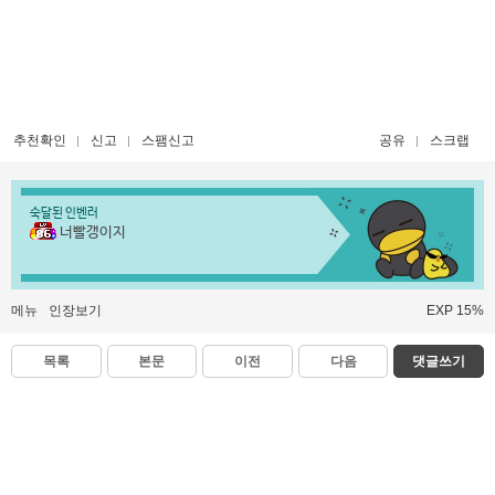
추천확인
신고
스팸신고
공유
스크랩
숙달된 인벤러
너빨갱이지
메뉴
인장보기
EXP 15%
목록
본문
이전
다음
댓글쓰기