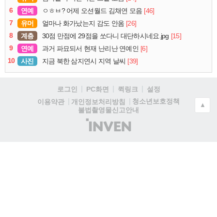
6
연예
[46]
ㅇㅎㅂ? 어제 오션월드 김채연 모음
7
유머
[26]
얼마나 화가났는지 감도 안옴
8
계층
[15]
30점 만점에 29점을 쏘다니 대단하시네요.jpg
9
연예
[6]
과거 파묘되서 현재 난리난 연예인
10
사진
[39]
지금 북한 삼지연시 지역 날씨
로그인
PC화면
퀵링크
설정
청소년보호정책
이용약관
개인정보처리방침
▲
불법촬영물신고안내
(주)
인
벤