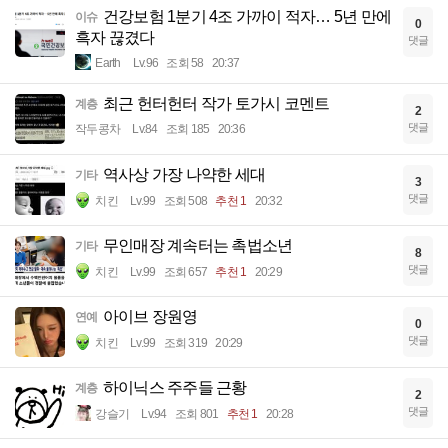
건강보험 1분기 4조 가까이 적자… 5년 만에
이슈
0
흑자 끊겼다
댓글
Earth
Lv.96
조회 58
20:37
최근 헌터헌터 작가 토가시 코멘트
계층
2
댓글
작두콩차
Lv.84
조회 185
20:36
역사상 가장 나약한 세대
기타
3
댓글
치킨
Lv.99
조회 508
추천 1
20:32
무인매장 계속터는 촉법소년
기타
8
댓글
치킨
Lv.99
조회 657
추천 1
20:29
아이브 장원영
연예
0
댓글
치킨
Lv.99
조회 319
20:29
하이닉스 주주들 근황
계층
2
댓글
강슬기
Lv.94
조회 801
추천 1
20:28