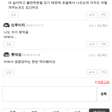
네 싫어하고 불편한분들 있기 때문에 초벌해서 나오는데 아직도 저렇
게주는곳도 있긴하조
답글
0
0
요루이치
26-06-17 17:17
신고
|
공감 확인
나도 저거 못먹음
비싸서...
답글
0
0
롯데검
26-06-18 11:19
신고
|
공감 확인
비싸서 생꼼장어는 한번 먹어봤어요
답글
0
0
새로고침
등록