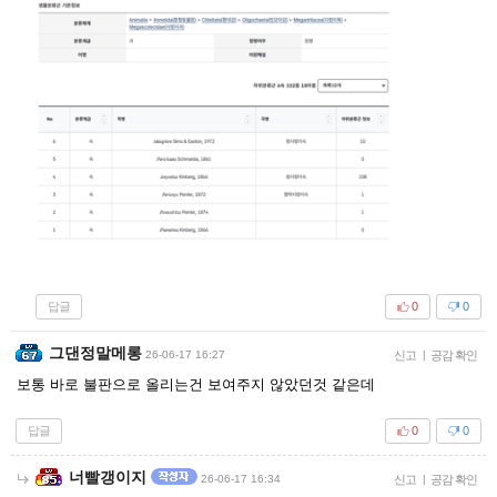
답글
0
0
그댄정말메롱
26-06-17 16:27
신고
|
공감 확인
보통 바로 불판으로 올리는건 보여주지 않았던것 같은데
답글
0
0
너빨갱이지
26-06-17 16:34
신고
|
공감 확인