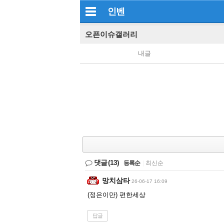
인벤
오픈이슈갤러리
내글
댓글
(13)
등록순
|
최신순
망치삼타
26-06-17 16:09
(정은이만) 편한세상
답글