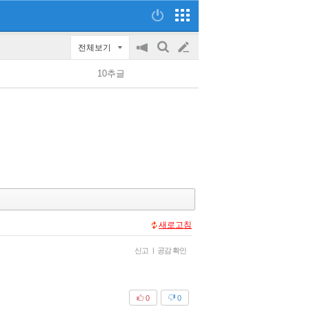
전체보기
공
검
글
지
색
10추글
on/off
쓰
기
새로고침
신고
|
공감 확인
0
0