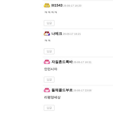
Ill1543
26-06-17 16:20
ㅋㅋㅋㅋ
답글
나메크
26-06-17 16:21
ㅋㅋ
답글
자질흔드록바
26-06-17 16:31
인민시아
답글
돌체콜드부르
26-06-17 23:06
리평양세상
답글