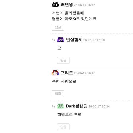
쾌변왕
26-06-17 16:15
저번에 올라왔을때
답글에 아오Xi도 있던데요
답글
번실험체
26-06-17 16:18
오
답글
프리도
26-06-17 16:18
수령 사랑으로
답글
Dark블랜딩
26-06-17 16:34
혁명으로 부역
답글