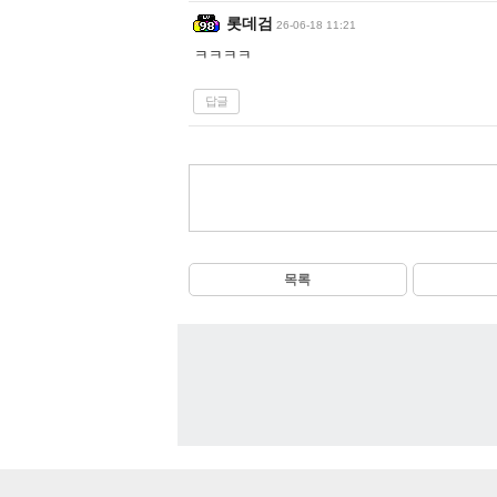
롯데검
26-06-18 11:21
ㅋㅋㅋㅋ
답글
목록