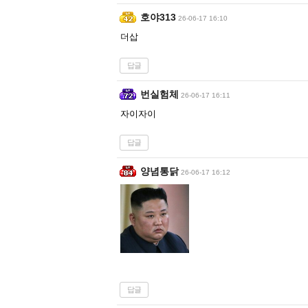
호야313
26-06-17 16:10
더삽
답글
번실험체
26-06-17 16:11
자이자이
답글
양념통닭
26-06-17 16:12
답글