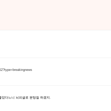
662?type=breakingnews
좋았다느니 뇌피셜로 분탕질 하겠지.