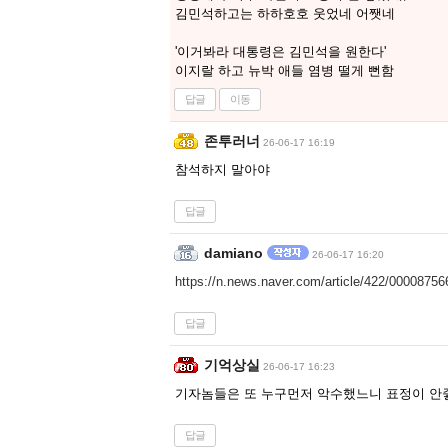
김민석하고는 하하호호 웃었네 어쨋네
'이거봐라 대통령은 김민석을 원한다'
이지랄 하고 뉴박 애들 염병 떨게 뻔함
답글
이동
존투러너
26-06-17 16:19
참석하지 말아야
답글
damiano
26-06-17 16:20
https://n.news.naver.com/article/422/0000875
답글
기억상실
26-06-17 16:23
기자놈들은 또 누구먼저 악수했느니 표정이 안
답글