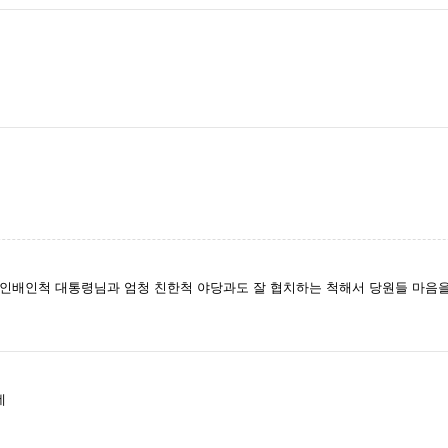
인배인척 대통령님과 엄청 친한척 야당과도 잘 협치하는 척해서 당원들 마음
네