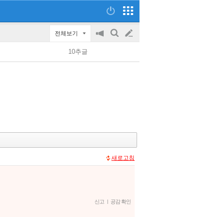
전체보기
공
검
글
지
색
10추글
on/off
쓰
기
새로고침
신고
|
공감 확인