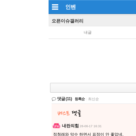
인벤
오픈이슈갤러리
내글
댓글
(11)
등록순
|
최신순
내란의힘
26-06-17 16:31
정청래와 악수 하면서 표정이 안 좋았네,