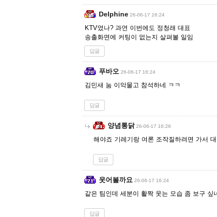
Delphine
26-06-17 16:24
KTV였나? 과연 이번에도 정청래 대표
송출화면에 커팅이 없는지 살펴볼 일임
답글
푸바오
26-06-17 16:24
김민새 눔 이악물고 참석하네 ㅋㅋ
답글
양념통닭
26-06-17 16:26
해야죠 기레기랑 여론 조작질하려면 가서 대
답글
웃어볼까요
26-06-17 16:24
같은 팀인데 세분이 활짝 웃는 모습 좀 보구 싶
답글