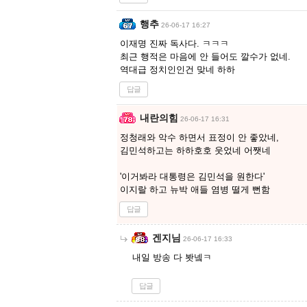
행추
26-06-17 16:27
이재명 진짜 독사다. ㅋㅋㅋ
최근 행적은 마음에 안 들어도 깔수가 없네.
역대급 정치인인건 맞네 하하
답글
내란의힘
26-06-17 16:31
정청래와 악수 하면서 표정이 안 좋았네,
김민석하고는 하하호호 웃었네 어쨋네
'이거봐라 대통령은 김민석을 원한다'
이지랄 하고 뉴박 애들 염병 떨게 뻔함
답글
겐지님
26-06-17 16:33
내일 방송 다 봣넼ㅋ
답글