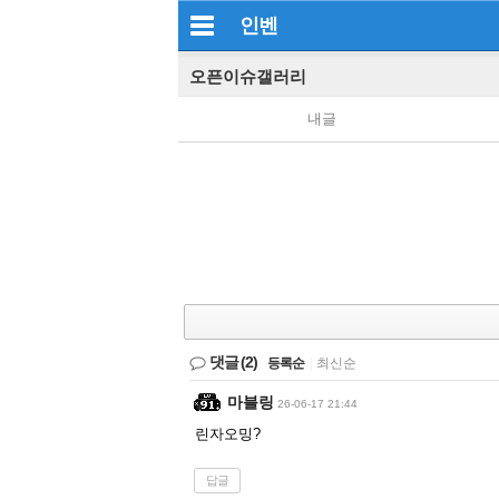
인벤
오픈이슈갤러리
내글
댓글
(2)
등록순
|
최신순
마블링
26-06-17 21:44
린자오밍?
답글