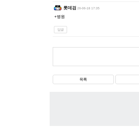
롯데검
26-06-18 17:35
+병원
답글
목록