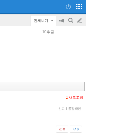
전체보기
공
검
글
지
색
10추글
on/off
쓰
기
새로고침
신고
|
공감 확인
0
0