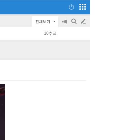
전체보기
공
검
글
지
색
10추글
on/off
쓰
기