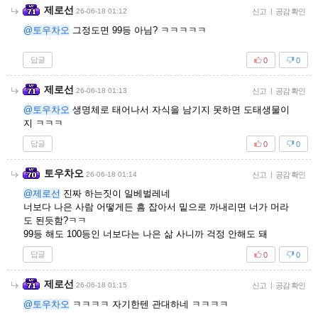
제로선
26-06-18 01:12
신고
|
공감 확인
@토우차오
그정도면 99등 아님? ㅋㅋㅋㅋㅋ
답글
0
0
제로선
26-06-18 01:13
신고
|
공감 확인
@토우차오
생명체로 태어나서 자식을 남기지 못하면 도태생물이
지 ㅋㅋㅋ
답글
0
0
토우차오
26-06-18 01:14
신고
|
공감 확인
@제로선
진짜 하는짓이 일베벌레네
너보다 나은 사람 어떻게든 흠 잡아서 밑으로 까내리면 너가 머라
도 된듯함?ㅋㅋ
99등 해도 100등인 너보다는 나은 삶 사니까 걱정 안해도 돼
답글
0
0
제로선
26-06-18 01:15
신고
|
공감 확인
@토우차오
ㅋㅋㅋㅋ 자기한텐 관대하네 ㅋㅋㅋㅋ