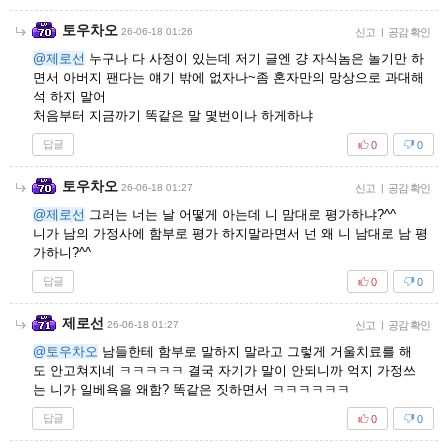
토우차오
26-06-18 01:26
신고
|
공감 확인
@제로선
누구나 다 사정이 있는데 저기 글엔 걍 자식놈은 놀기만 하
면서 아버지 팬다는 얘기 밖에 없자나~좀 혼자만의 망상으로 과대해
석 하지 말어
처음부터 지금까기 똑같은 말 몇번이나 하게하냐
답글
0
0
토우차오
26-06-18 01:27
신고
|
공감 확인
@제로선
그러는 너는 날 어떻게 아는데 니 맘대로 평가하냐?^^
니가 남의 가정사에 함부로 평가 하지말라면서 넌 왜 니 남대로 남 평
가하니?^^
답글
0
0
제로선
26-06-18 01:27
신고
|
공감 확인
@토우차오
남들한테 함부로 말하지 말라고 그렇게 거울치료를 해
도 안고쳐지네 ㅋㅋㅋㅋㅋ 결국 자기가 말이 안되니까 억지 가정쓰
는 니가 일베욕을 왜함? 똑같은 짓하면서 ㅋㅋㅋㅋㅋㅋ
답글
0
0