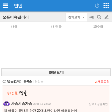
인벤
오픈이슈갤러리
전체보기
공
검
글
지
색
내글
내 댓글
10추글
on/off
쓰
기
[본문 보기]
댓글
(143)
등록순
|
최신순
새로고침
사슴시슴가슴
26-06-17 22:32
신고
|
공감 확인
저 아들이 군대도 안간 20대초반이라면 이해되는데