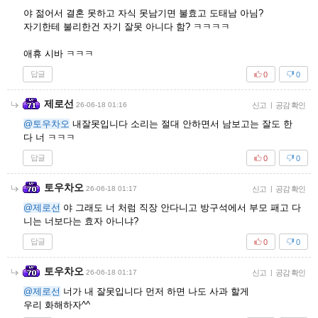
야 젊어서 결혼 못하고 자식 못남기면 불효고 도태남 아님?
자기한테 불리한건 자기 잘못 아니다 함? ㅋㅋㅋㅋ
애휴 시바 ㅋㅋㅋ
답글
0
0
제로선
26-06-18 01:16
신고
|
공감 확인
@토우차오
내잘못입니다 소리는 절대 안하면서 남보고는 잘도 한
다 너 ㅋㅋㅋ
답글
0
0
토우차오
26-06-18 01:17
신고
|
공감 확인
@제로선
야 그래도 너 처럼 직장 안다니고 방구석에서 부모 패고 다
니는 너보다는 효자 아니냐?
답글
0
0
토우차오
26-06-18 01:17
신고
|
공감 확인
@제로선
너가 내 잘못입니다 먼저 하면 나도 사과 할게
우리 화해하자^^