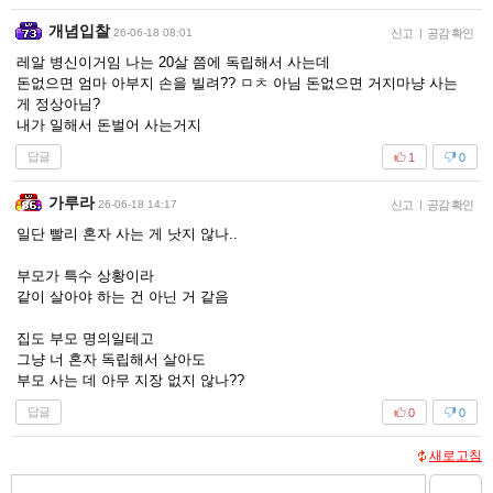
개념입찰
26-06-18 08:01
신고
|
공감 확인
레알 병신이거임 나는 20살 쯤에 독립해서 사는데
돈없으면 엄마 아부지 손을 빌려?? ㅁㅊ 아님 돈없으면 거지마냥 사는
게 정상아님?
내가 일해서 돈벌어 사는거지
답글
1
0
가루라
26-06-18 14:17
신고
|
공감 확인
일단 빨리 혼자 사는 게 낫지 않나..
부모가 특수 상황이라
같이 살아야 하는 건 아닌 거 같음
집도 부모 명의일테고
그냥 너 혼자 독립해서 살아도
부모 사는 데 아무 지장 없지 않나??
답글
0
0
새로고침