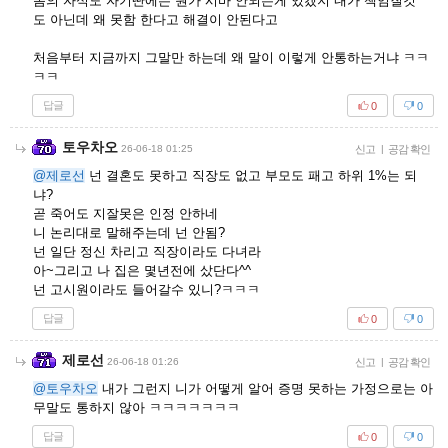
놈의 자식도 자기딴에는 뭔가 시바 안되는게 있겠지 내가 책임질것
도 아닌데 왜 못함 한다고 해결이 안된다고
처음부터 지금까지 그말만 하는데 왜 말이 이렇게 안통하는거냐 ㅋㅋ
ㅋㅋ
답글
0
0
토우차오
26-06-18 01:25
신고
|
공감 확인
@제로선
넌 결혼도 못하고 직장도 없고 부모도 패고 하위 1%는 되
냐?
곧 죽어도 지잘못은 인정 안하네
니 논리대로 말해주는데 넌 안됨?
넌 일단 정신 차리고 직장이라도 다녀라
아~그리고 나 집은 몇년전에 샀단다^^
넌 고시원이라도 들어갈수 있니?ㅋㅋㅋ
답글
0
0
제로선
26-06-18 01:26
신고
|
공감 확인
@토우차오
내가 그런지 니가 어떻게 알어 증명 못하는 가정으로는 아
무말도 통하지 않아 ㅋㅋㅋㅋㅋㅋㅋ
답글
0
0