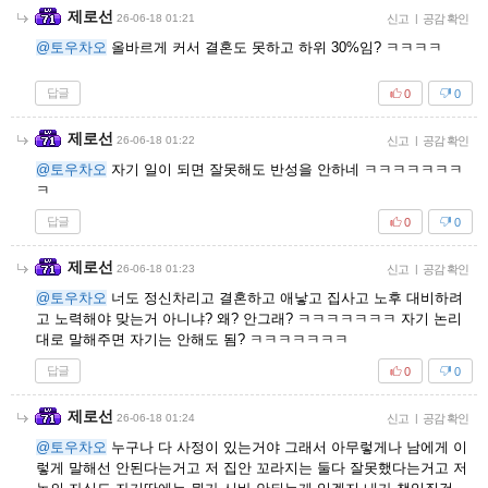
제로선
26-06-18 01:21
신고
|
공감 확인
@토우차오
올바르게 커서 결혼도 못하고 하위 30%임? ㅋㅋㅋㅋ
답글
0
0
제로선
26-06-18 01:22
신고
|
공감 확인
@토우차오
자기 일이 되면 잘못해도 반성을 안하네 ㅋㅋㅋㅋㅋㅋㅋ
ㅋ
답글
0
0
제로선
26-06-18 01:23
신고
|
공감 확인
@토우차오
너도 정신차리고 결혼하고 애낳고 집사고 노후 대비하려
고 노력해야 맞는거 아니냐? 왜? 안그래? ㅋㅋㅋㅋㅋㅋㅋ 자기 논리
대로 말해주면 자기는 안해도 됨? ㅋㅋㅋㅋㅋㅋㅋ
답글
0
0
제로선
26-06-18 01:24
신고
|
공감 확인
@토우차오
누구나 다 사정이 있는거야 그래서 아무렇게나 남에게 이
렇게 말해선 안된다는거고 저 집안 꼬라지는 둘다 잘못했다는거고 저