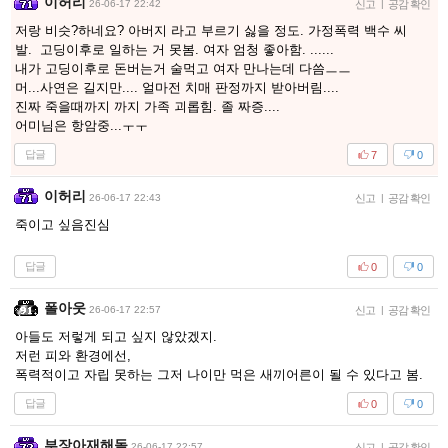
이허리
26-06-17 22:42
신고
|
공감 확인
저랑 비슷?하네요? 아버지 라고 부르기 싫을 정도. 가정폭력 백수 씨
발. 고딩이후로 일하는 거 못봄. 여자 엄청 좋아함. ......
내가 고딩이후로 돈버는거 술먹고 여자 만나는데 다씀ㅡㅡ
머...사연은 길지만.... 얼마전 치매 판정까지 받아버림....
진짜 죽을때까지 까지 가족 괴롭힘. 졸 짜증....
어미님은 항암중...ㅜㅜ
답글
7
0
이허리
26-06-17 22:43
신고
|
공감 확인
죽이고 싶음진심
답글
0
0
폴아웃
26-06-17 22:57
신고
|
공감 확인
아들도 저렇게 되고 싶지 않았겠지.
저런 피와 환경에선,
폭력적이고 자립 못하는 그저 나이만 먹은 새끼어른이 될 수 있다고 봄.
답글
0
0
부장아재해돌
26-06-17 22:57
신고
|
공감 확인