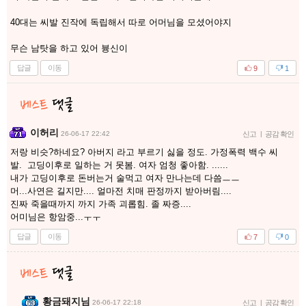
40대는 씨발 진작에 독립해서 따로 어머님을 모셨어야지
무슨 남탓을 하고 있어 븅신이
답글
이동
9
1
이허리
26-06-17 22:42
신고
|
공감 확인
저랑 비슷?하네요? 아버지 라고 부르기 싫을 정도. 가정폭력 백수 씨
발. 고딩이후로 일하는 거 못봄. 여자 엄청 좋아함. ......
내가 고딩이후로 돈버는거 술먹고 여자 만나는데 다씀ㅡㅡ
머...사연은 길지만.... 얼마전 치매 판정까지 받아버림....
진짜 죽을때까지 까지 가족 괴롭힘. 졸 짜증....
어미님은 항암중...ㅜㅜ
답글
이동
7
0
황금돼지님
26-06-17 22:18
신고
|
공감 확인