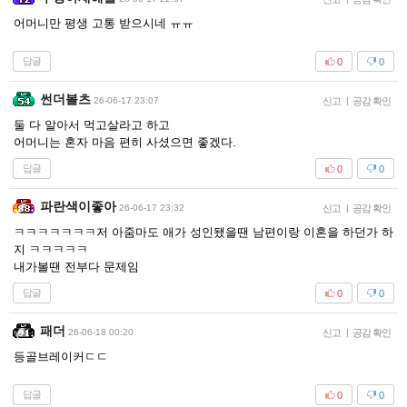
어머니만 평생 고통 받으시네 ㅠㅠ
답글
0
0
썬더볼츠
26-06-17 23:07
신고
|
공감 확인
둘 다 알아서 먹고살라고 하고
어머니는 혼자 마음 편히 사셨으면 좋겠다.
답글
0
0
파란색이좋아
26-06-17 23:32
신고
|
공감 확인
ㅋㅋㅋㅋㅋㅋㅋ저 아줌마도 애가 성인됐을땐 남편이랑 이혼을 하던가 하
지 ㅋㅋㅋㅋㅋ
내가볼땐 전부다 문제임
답글
0
0
패더
26-06-18 00:20
신고
|
공감 확인
등골브레이커ㄷㄷ
답글
0
0