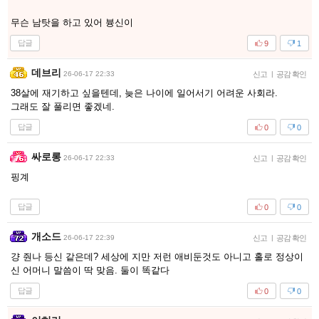
무슨 남탓을 하고 있어 븅신이
답글
9
1
데브리
26-06-17 22:33
신고
|
공감 확인
38살에 재기하고 싶을텐데, 늦은 나이에 일어서기 어려운 사회라.
그래도 잘 풀리면 좋겠네.
답글
0
0
싸로롱
26-06-17 22:33
신고
|
공감 확인
핑계
답글
0
0
개소드
26-06-17 22:39
신고
|
공감 확인
걍 줜나 등신 같은데? 세상에 지만 저런 애비둔것도 아니고 홀로 정상이
신 어머니 말씀이 딱 맞음. 둘이 똑같다
답글
0
0