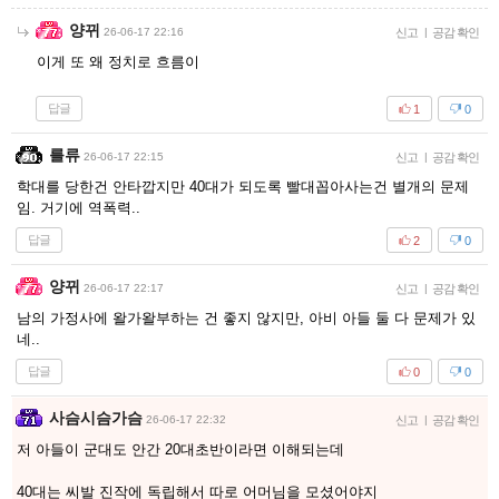
양뀌
26-06-17 22:16
신고
|
공감 확인
이게 또 왜 정치로 흐름이
답글
1
0
를류
26-06-17 22:15
신고
|
공감 확인
학대를 당한건 안타깝지만 40대가 되도록 빨대꼽아사는건 별개의 문제
임. 거기에 역폭력..
답글
2
0
양뀌
26-06-17 22:17
신고
|
공감 확인
남의 가정사에 왈가왈부하는 건 좋지 않지만, 아비 아들 둘 다 문제가 있
네..
답글
0
0
사슴시슴가슴
26-06-17 22:32
신고
|
공감 확인
저 아들이 군대도 안간 20대초반이라면 이해되는데
40대는 씨발 진작에 독립해서 따로 어머님을 모셨어야지