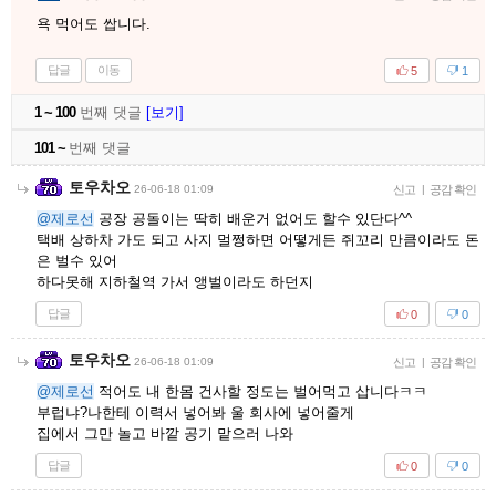
욕 먹어도 쌉니다.
답글
이동
5
1
1 ~ 100
번째 댓글
[보기]
101 ~
번째 댓글
토우차오
26-06-18 01:09
신고
|
공감 확인
@제로선
공장 공돌이는 딱히 배운거 없어도 할수 있단다^^
택배 상하차 가도 되고 사지 멀쩡하면 어떻게든 쥐꼬리 만큼이라도 돈
은 벌수 있어
하다못해 지하철역 가서 앵벌이라도 하던지
답글
0
0
토우차오
26-06-18 01:09
신고
|
공감 확인
@제로선
적어도 내 한몸 건사할 정도는 벌어먹고 삽니다ㅋㅋ
부럽냐?나한테 이력서 넣어봐 울 회사에 넣어줄게
집에서 그만 놀고 바깥 공기 맡으러 나와
답글
0
0