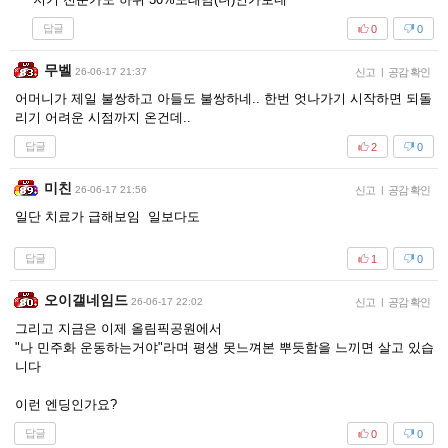
답글
0
0
무벨
26-06-17 21:37
신고
|
공감 확인
어머니가 제일 불쌍하고 아들도 불쌍하네.. 한번 엇나가기 시작하면 되돌
리기 어려운 시점까지 온건데..
답글
2
0
미친
26-06-17 21:56
신고
|
공감 확인
일단 치료가 급해보임 일보다도
답글
1
0
오이갤네임드
26-06-17 22:02
신고
|
공감 확인
그리고 지금은 이제 올림픽공원에서
"나 민주화 운동하는거야"라며 평생 못느껴본 뿌듯함을 느끼면 살고 있습
니다
이런 엔딩인가요?
답글
0
0