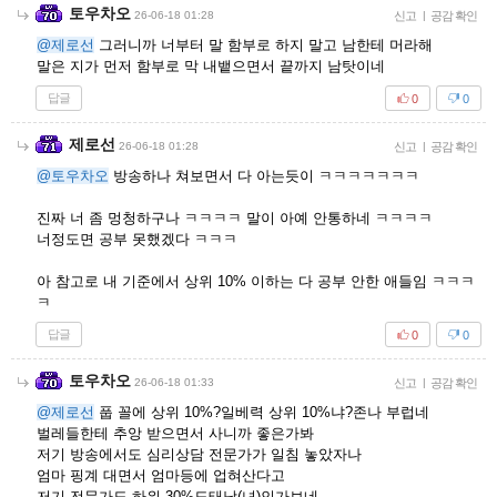
토우차오
26-06-18 01:28
신고
|
공감 확인
@제로선
그러니까 너부터 말 함부로 하지 말고 남한테 머라해
말은 지가 먼저 함부로 막 내뱉으면서 끝까지 남탓이네
답글
0
0
제로선
26-06-18 01:28
신고
|
공감 확인
@토우차오
방송하나 쳐보면서 다 아는듯이 ㅋㅋㅋㅋㅋㅋㅋ
진짜 너 좀 멍청하구나 ㅋㅋㅋㅋ 말이 아예 안통하네 ㅋㅋㅋㅋ
너정도면 공부 못했겠다 ㅋㅋㅋ
아 참고로 내 기준에서 상위 10% 이하는 다 공부 안한 애들임 ㅋㅋㅋ
ㅋ
답글
0
0
토우차오
26-06-18 01:33
신고
|
공감 확인
@제로선
풉 꼴에 상위 10%?일베력 상위 10%냐?존나 부럽네
벌레들한테 추앙 받으면서 사니까 좋은가봐
저기 방송에서도 심리상담 전문가가 일침 놓았자나
엄마 핑계 대면서 엄마등에 업혀산다고
저기 전문가도 하위 30%도태남(녀)인가보네