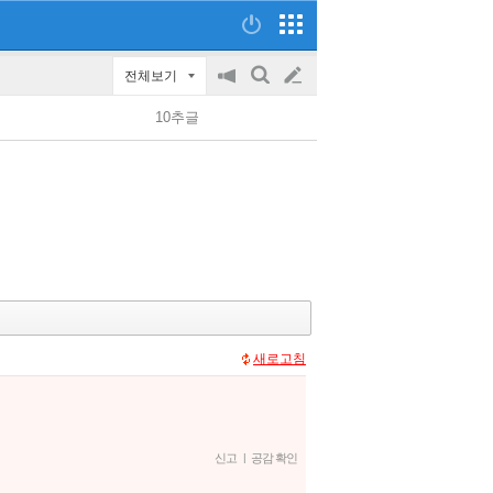
전체보기
공
검
글
지
색
10추글
on/off
쓰
기
새로고침
신고
|
공감 확인