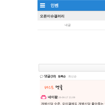
인벤
오픈이슈갤러리
내글
댓글
(10)
등록순
|
최신순
네이팜
26-06-17 21:09
개병신당 수준. 오이갤에도 개병신당 좋아죽는