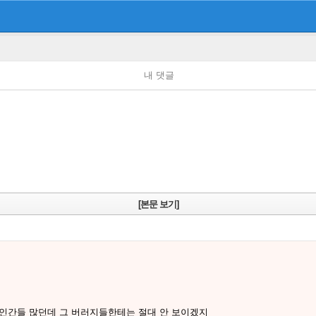
내 댓글
[본문 보기]
 인간들 많던데 그 버러지들한테는 절대 안 보이겠지