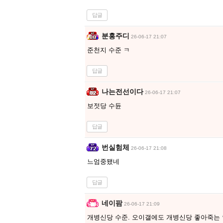
답글
분홍주디
26-06-17 21:07
준천지 수준 ㅋ
답글
나는전선이다
26-06-17 21:07
보젓당 수듄
답글
번실험체
26-06-17 21:08
느엄중됐네
답글
네이팜
26-06-17 21:09
개병신당 수준. 오이갤에도 개병신당 좋아죽는