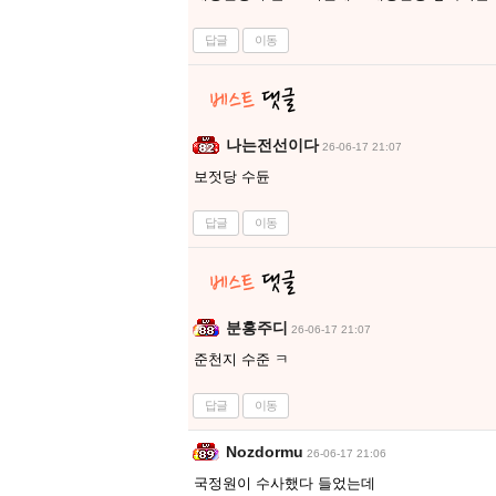
답글
이동
나는전선이다
26-06-17 21:07
보젓당 수듄
답글
이동
분홍주디
26-06-17 21:07
준천지 수준 ㅋ
답글
이동
Nozdormu
26-06-17 21:06
국정원이 수사했다 들었는데