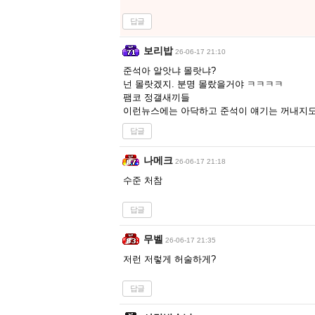
답글
보리밥
26-06-17 21:10
준석아 알앗냐 몰랏냐?
넌 몰랏겠지. 분명 몰랐을거야 ㅋㅋㅋㅋ
팸코 정갤새끼들
이런뉴스에는 아닥하고 준석이 얘기는 꺼내지도
답글
나메크
26-06-17 21:18
수준 처참
답글
무벨
26-06-17 21:35
저런 저렇게 허술하게?
답글