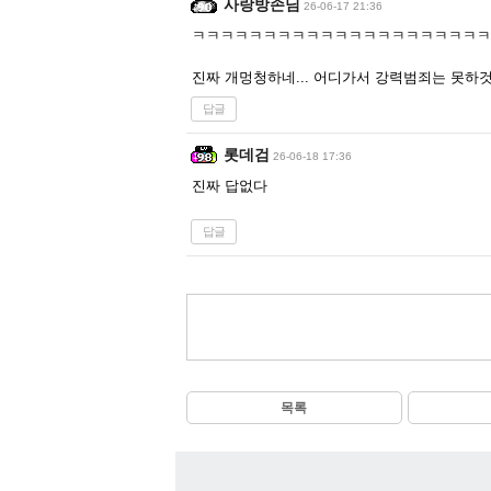
사랑방손님
26-06-17 21:36
ㅋㅋㅋㅋㅋㅋㅋㅋㅋㅋㅋㅋㅋㅋㅋㅋㅋㅋㅋㅋ
진짜 개멍청하네... 어디가서 강력범죄는 못하것다
답글
롯데검
26-06-18 17:36
진짜 답없다
답글
목록