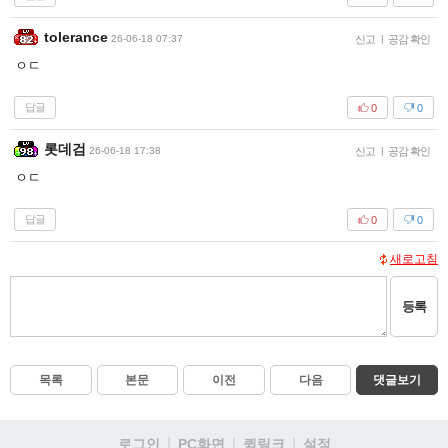
tolerance
26-06-18 07:37
신고
|
공감 확인
ㅇㄷ
답글
0
0
롯데검
26-06-18 17:38
신고
|
공감 확인
ㅇㄷ
답글
0
0
새로고침
등록
목록
본문
이전
다음
댓글보기
로그인
PC화면
퀵링크
설정