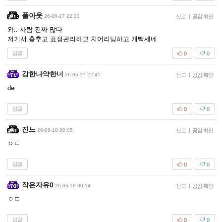
폴아웃
26-06-17 22:33
신고
|
공감 확인
와.. 사람 진짜 많다
저기서 춤추고 표정관리하고 치어리딩하고 개빡세네
답글
0
0
강한나약한너
26-06-17 22:41
신고
|
공감 확인
de
답글
0
0
진느
26-06-18 00:05
신고
|
공감 확인
ㅇㄷ
답글
0
0
작은자유0
26-06-18 00:14
신고
|
공감 확인
ㅇㄷ
답글
0
0