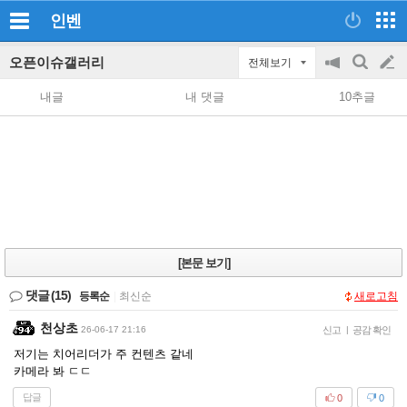
인벤
오픈이슈갤러리
전체보기
공
검
글
지
색
내글
내 댓글
10추글
on/off
쓰
기
[본문 보기]
댓글
(15)
등록순
|
최신순
새로고침
천상초
26-06-17 21:16
신고
|
공감 확인
저기는 치어리더가 주 컨텐츠 같네
카메라 봐 ㄷㄷ
답글
0
0