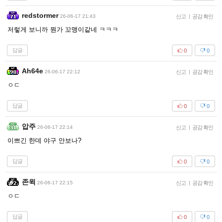
redstormer
26-06-17 21:43
신고
|
공감 확인
저렇게 보니까 뭔가 꼬맹이같네 ㅋㅋㅋ
답글
0
0
Ah64e
26-06-17 22:12
신고
|
공감 확인
ㅇㄷ
답글
0
0
압주
26-06-17 22:14
신고
|
공감 확인
이쁘긴 한데 야구 안보나?
답글
0
0
존윅
26-06-17 22:15
신고
|
공감 확인
ㅇㄷ
답글
0
0