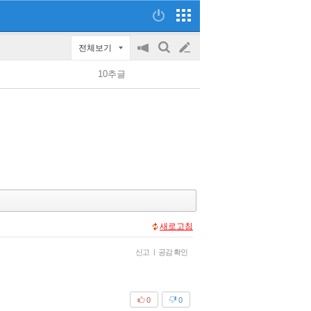
전체보기
공
검
글
지
색
10추글
on/off
쓰
기
새로고침
신고
|
공감 확인
0
0