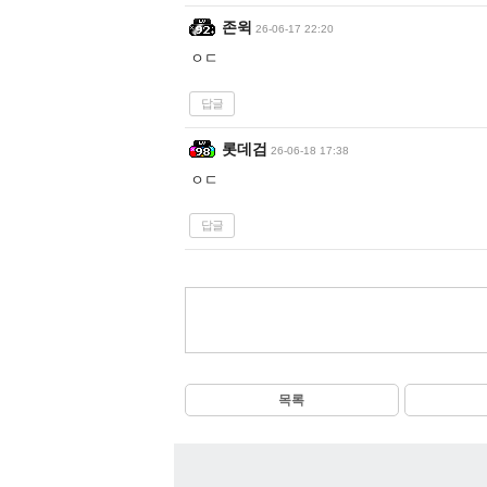
존윅
26-06-17 22:20
ㅇㄷ
답글
롯데검
26-06-18 17:38
ㅇㄷ
답글
목록