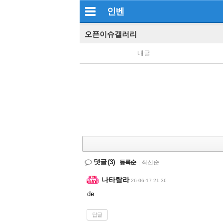
인벤
오픈이슈갤러리
내글
댓글
(3)
등록순
|
최신순
나타랄라
26-06-17 21:36
de
답글