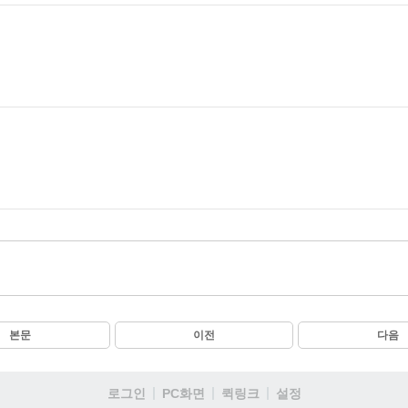
본문
이전
다음
로그인
PC화면
퀵링크
설정