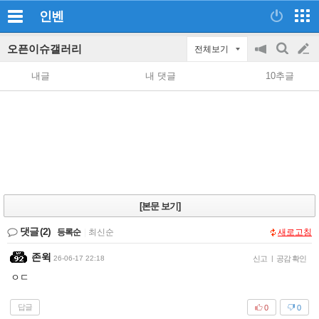
인벤
오픈이슈갤러리
전체보기
공
검
글
지
색
내글
내 댓글
10추글
on/off
쓰
기
[본문 보기]
댓글
(2)
등록순
|
최신순
새로고침
존윅
26-06-17 22:18
신고
|
공감 확인
ㅇㄷ
답글
0
0