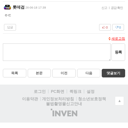
롯데검
26-06-18 17:39
신고
|
공감 확인
ㅇㄷ
답글
0
0
새로고침
등록
목록
본문
이전
다음
댓글보기
로그인
PC화면
퀵링크
설정
청소년보호정책
이용약관
개인정보처리방침
▲
불법촬영물신고안내
(주)
인
벤