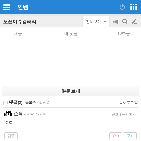
인벤
오픈이슈갤러리
전체보기
공
검
글
지
색
내글
내 댓글
10추글
on/off
쓰
기
[본문 보기]
댓글
(2)
등록순
|
최신순
새로고침
존윅
26-06-17 22:18
신고
|
공감 확인
ㅇㄷ
답글
0
0