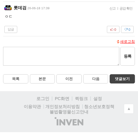
롯데검
26-06-18 17:39
신고
|
공감 확인
ㅇㄷ
답글
0
0
새로고침
등록
목록
본문
이전
다음
댓글보기
로그인
PC화면
퀵링크
설정
청소년보호정책
이용약관
개인정보처리방침
▲
불법촬영물신고안내
(주)
인
벤