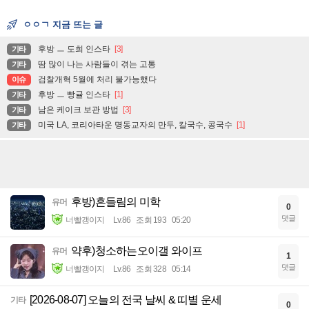
ㅇㅇㄱ 지금 뜨는 글
후방 ㅡ 도희 인스타
[3]
기타
땀 많이 나는 사람들이 겪는 고통
기타
검찰개혁 5월에 처리 불가능했다
이슈
후방 ㅡ 빵귤 인스타
[1]
기타
남은 케이크 보관 방법
[3]
기타
미국 LA, 코리아타운 명동교자의 만두, 칼국수, 콩국수
[1]
기타
후방)흔들림의 미학
유머
0
댓글
너빨갱이지
Lv.86
조회 193
05:20
약후)청소하는오이갤 와이프
유머
1
댓글
너빨갱이지
Lv.86
조회 328
05:14
[2026-08-07] 오늘의 전국 날씨 & 띠별 운세
기타
0