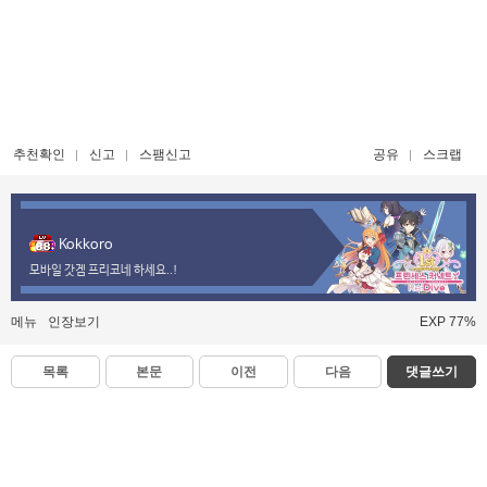
추천확인
신고
스팸신고
공유
스크랩
Kokkoro
모바일 갓겜 프리코네 하세요..!
메뉴
인장보기
EXP 77%
목록
본문
이전
다음
댓글쓰기