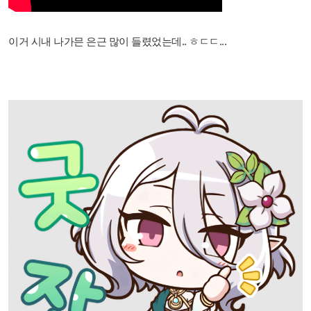
이거 시내 나가믄 은근 많이 들렸었는데.. ㅎㄷㄷ...