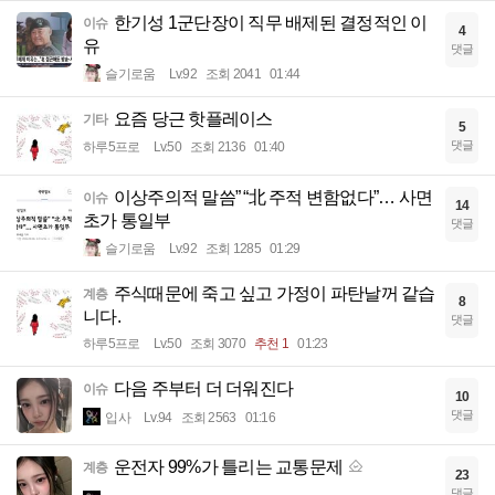
한기성 1군단장이 직무 배제된 결정적인 이
이슈
4
유
댓글
슬기로움
Lv.92
조회 2041
01:44
요즘 당근 핫플레이스
기타
5
댓글
하루5프로
Lv.50
조회 2136
01:40
이상주의적 말씀” “北 주적 변함없다”… 사면
이슈
14
초가 통일부
댓글
슬기로움
Lv.92
조회 1285
01:29
주식때문에 죽고 싶고 가정이 파탄날꺼 같습
계층
8
니다.
댓글
하루5프로
Lv.50
조회 3070
추천 1
01:23
다음 주부터 더 더워진다
이슈
10
댓글
입사
Lv.94
조회 2563
01:16
운전자 99%가 틀리는 교통문제
계층
23
댓글