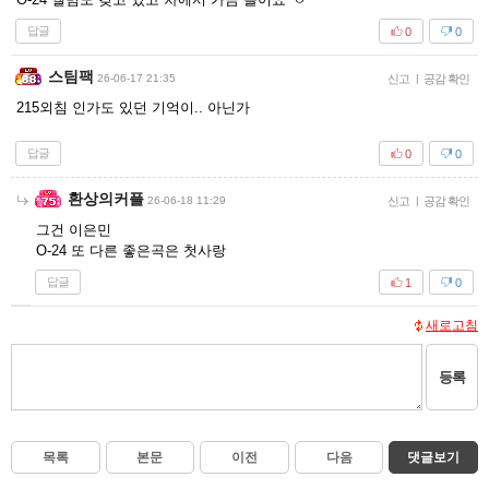
답글
0
0
스팀팩
26-06-17 21:35
신고
|
공감 확인
215외침 인가도 있던 기억이.. 아닌가
답글
0
0
환상의커플
26-06-18 11:29
신고
|
공감 확인
그건 이은민
O-24 또 다른 좋은곡은 첫사랑
답글
1
0
새로고침
등록
목록
본문
이전
다음
댓글보기