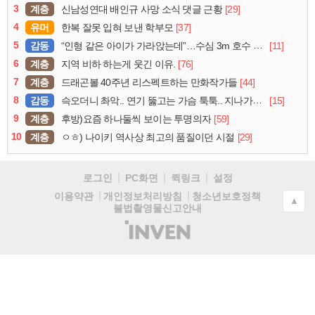
3
계층
[29]
신남성연대 배인규 사망 소식 댓글 근황
4
유머
[37]
한복 잘못 입혀 보낸 학부모
5
감동
[11]
“인형 같은 아이가 가라앉는데”…수심 3m 호수 뛰어든 60대 의인
6
계층
[76]
지역 비하 하는게 웃긴 이유.
7
계층
[44]
드래곤볼 40주년 리스펙트하는 만화작가들
8
감동
[15]
슥오더니 촤악.. 연기 뚫고는 가슴 툭툭.. 지나가던 아재의 정체
9
계층
[59]
후방)요즘 하나둘씩 보이는 투명의자
10
계층
[29]
ㅇㅎ) 나이키 역사상 최고의 품질이던 시절
로그인
PC화면
퀵링크
설정
청소년보호정책
이용약관
개인정보처리방침
▲
불법촬영물신고안내
(주)
인
벤