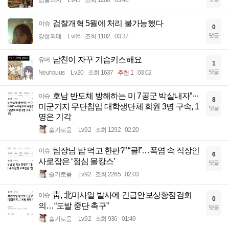
입술돼지
Lv.43
조회 1286
03:48
검찰개혁 5월에 처리 불가능했다
이슈
0
댓글
강철의매
Lv.86
조회 1102
03:37
남친이 자꾸 기습키스해요
유머
1
댓글
Neuhauus
Lv.20
조회 1637
추천 1
03:02
호남 반도체 방해하는 미 7공군 박살내자”···
이슈
8
미군기지 무단침입 대학생단체 회원 3명 구속, 1
댓글
명은 기각
슬기로움
Lv.92
조회 1292
02:20
팀장님 밥 먹고 한판?” “콜!”…폭염 속 직장인
이슈
6
사로잡은 ‘점심 몰캉스’
댓글
슬기로움
Lv.92
조회 2265
02:03
靑, 北미사일 발사에 긴급안보상황점검회
이슈
0
의…“도발 중단 촉구”
댓글
슬기로움
Lv.92
조회 936
01:49