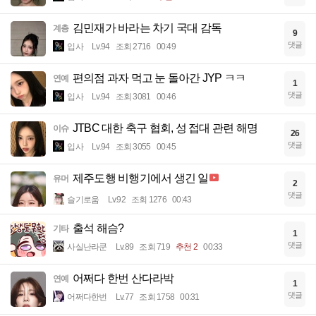
김민재가 바라는 차기 국대 감독
계층
9
댓글
입사
Lv.94
조회 2716
00:49
편의점 과자 먹고 눈 돌아간 JYP ㅋㅋ
연예
1
댓글
입사
Lv.94
조회 3081
00:46
JTBC 대한 축구 협회, 성 접대 관련 해명
이슈
26
댓글
입사
Lv.94
조회 3055
00:45
제주도행 비행기에서 생긴 일
유머
2
댓글
슬기로움
Lv.92
조회 1276
00:43
출석 해슴?
기타
1
댓글
사실난라쿤
Lv.89
조회 719
추천 2
00:33
어쩌다 한번 산다라박
연예
1
댓글
어쩌다한번
Lv.77
조회 1758
00:31