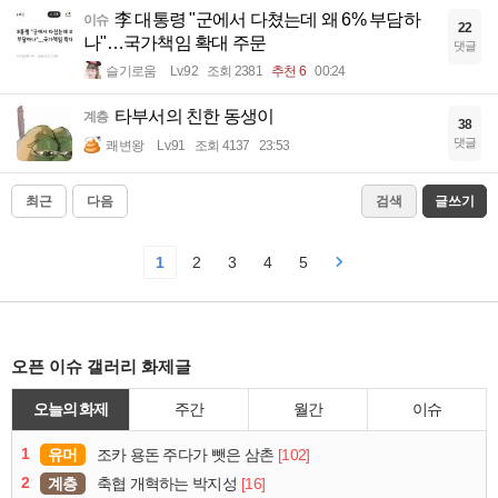
李 대통령 "군에서 다쳤는데 왜 6% 부담하
이슈
22
나"…국가책임 확대 주문
댓글
슬기로움
Lv.92
조회 2381
추천 6
00:24
타부서의 친한 동생이
계층
38
댓글
쾌변왕
Lv.91
조회 4137
23:53
최근
다음
검색
글쓰기
1
2
3
4
5
오픈 이슈 갤러리 화제글
오늘의 화제
주간
월간
이슈
1
유머
[102]
조카 용돈 주다가 뺏은 삼촌
2
계층
[16]
축협 개혁하는 박지성