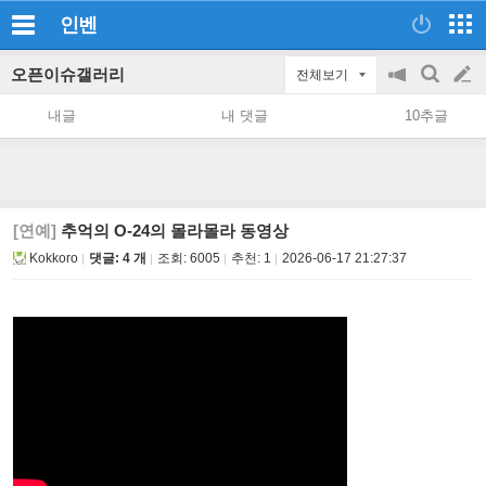
인벤
오픈이슈갤러리
전체보기
공
검
글
지
색
내글
내 댓글
10추글
on/off
쓰
기
[연예]
추억의 O-24의 몰라몰라 동영상
Kokkoro
댓글: 4 개
조회:
6005
추천:
1
2026-06-17 21:27:37