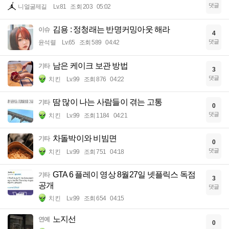
댓글
니얼굴제길
Lv.81
조회 203
05:02
김용 : 정청래는 반명커밍아웃 해라
이슈
4
댓글
윤석렬
Lv.65
조회 589
04:42
남은 케이크 보관 방법
기타
3
댓글
치킨
Lv.99
조회 876
04:22
땀 많이 나는 사람들이 겪는 고통
기타
0
댓글
치킨
Lv.99
조회 1184
04:21
차돌박이와 비빔면
기타
0
댓글
치킨
Lv.99
조회 751
04:18
GTA 6 플레이 영상 8월27일 넷플릭스 독점
기타
3
공개
댓글
치킨
Lv.99
조회 654
04:15
노지선
연예
0