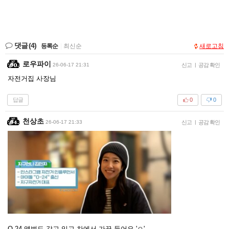
댓글
(4)
등록순
|
최신순
새로고침
로우파이
26-06-17 21:31
신고
|
공감 확인
자전거집 사장님
답글
0
0
천상초
26-06-17 21:33
신고
|
공감 확인
O-24 앨범도 갖고 있고 차에서 가끔 들어요 'ㅇ'