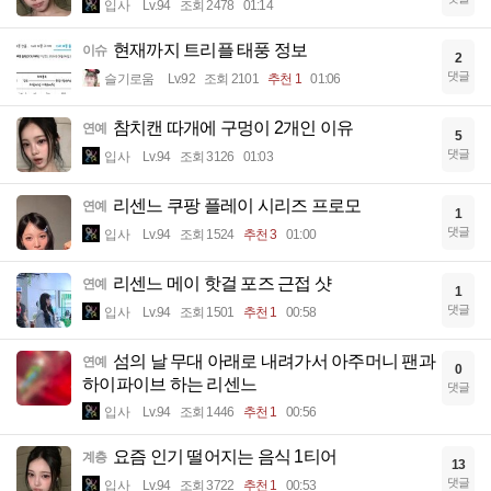
입사
Lv.94
조회 2478
01:14
현재까지 트리플 태풍 정보
이슈
2
댓글
슬기로움
Lv.92
조회 2101
추천 1
01:06
참치캔 따개에 구멍이 2개인 이유
연예
5
댓글
입사
Lv.94
조회 3126
01:03
리센느 쿠팡 플레이 시리즈 프로모
연예
1
댓글
입사
Lv.94
조회 1524
추천 3
01:00
리센느 메이 핫걸 포즈 근접 샷
연예
1
댓글
입사
Lv.94
조회 1501
추천 1
00:58
섬의 날 무대 아래로 내려가서 아주머니 팬과
연예
0
하이파이브 하는 리센느
댓글
입사
Lv.94
조회 1446
추천 1
00:56
요즘 인기 떨어지는 음식 1티어
계층
13
댓글
입사
Lv.94
조회 3722
추천 1
00:53