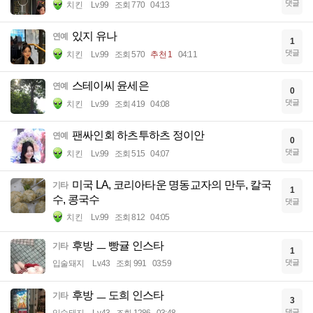
댓글
치킨
Lv.99
조회 770
04:13
있지 유나
연예
1
댓글
치킨
Lv.99
조회 570
추천 1
04:11
스테이씨 윤세은
연예
0
댓글
치킨
Lv.99
조회 419
04:08
팬싸인회 하츠투하츠 정이안
연예
0
댓글
치킨
Lv.99
조회 515
04:07
미국 LA, 코리아타운 명동교자의 만두, 칼국
기타
1
수, 콩국수
댓글
치킨
Lv.99
조회 812
04:05
후방 ㅡ 빵귤 인스타
기타
1
댓글
입술돼지
Lv.43
조회 991
03:59
후방 ㅡ 도희 인스타
기타
3
댓글