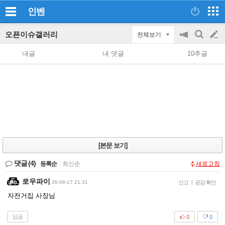
인벤
오픈이슈갤러리
전체보기
공
검
글
지
색
내글
내 댓글
10추글
on/off
쓰
기
[본문 보기]
댓글
(4)
등록순
|
최신순
새로고침
로우파이
26-06-17 21:31
신고
|
공감 확인
자전거집 사장님
답글
0
0