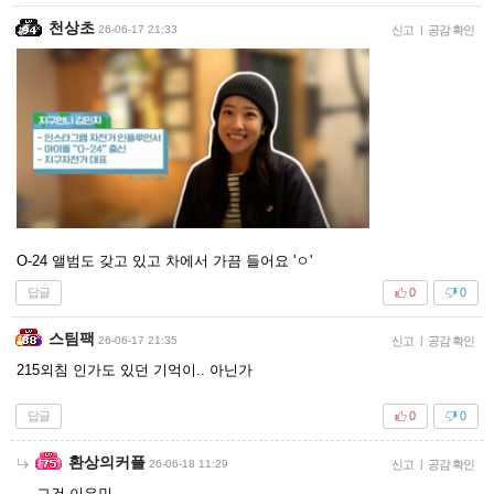
천상초
26-06-17 21:33
신고
|
공감 확인
O-24 앨범도 갖고 있고 차에서 가끔 들어요 'ㅇ'
답글
0
0
스팀팩
26-06-17 21:35
신고
|
공감 확인
215외침 인가도 있던 기억이.. 아닌가
답글
0
0
환상의커플
26-06-18 11:29
신고
|
공감 확인
그건 이은민