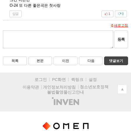
O-24 또 다른 좋은곡은 첫사랑
답글
1
0
새로고침
등록
목록
본문
이전
다음
댓글보기
로그인
PC화면
퀵링크
설정
청소년보호정책
이용약관
개인정보처리방침
▲
불법촬영물신고안내
(주)
인
벤