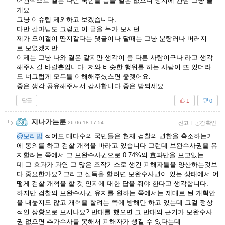
어떤식으로 결론 나던 국힘을 뽑을 일은 없으니 정치에 관심 그냥 끌
게요.
그냥 이슈텝 제외하고 보겠습니다.
다만 갈마님도 그렇고 이 글을 누가 보시던
제가 오이갤이 딴지같다는 댓글이나 달때는 그냥 분탕러나 버러지
로 보였겠지만.
이제는 그냥 나와 결은 같지만 생각이 좀 다른 사람이구나 라고 생각
해주시길 바랄뿐입니다. 저와 비슷한 행위를 하는 사람이 또 있더라
도 너그럽게 모두들 이해해주셨스면 좋겟어요.
좋은 생각 공유해주셔서 감사합니다 좋은 밤되세요.
답글
1
0
지나가는룬
26-06-18 17:54
신고
|
공감 확인
@보리밥
적어도 대다수의 국민들은 현재 검찰의 권한을 축소하는거
에 동의를 하고 검찰 개혁을 바라고 있습니다 그런데 보완수사권을 유
지할려는 쪽에서 그 보완수사권으로 0.74%의 효과만을 보고있는
데 그 효과가 과연 그 많은 조작기소로 생긴 피해자들을 양산하는것보
다 중요한가요? 그리고 설득을 할려면 보완수사권이 있는 상태에서 어
떻게 검찰 개혁을 할 것 인지에 대한 답을 줘야 한다고 생각합니다.
하지만 검찰의 보완수사권 유지를 원하는 쪽에서는 제대로 된 개혁안
을 내놓지도 않고 개혁을 할려는 쪽에 방해만 하고 있는데 그걸 정상
적인 상황으로 보시나요? 반대를 했으면 그 반대의 근거가 보완수사
권 없으면 추가수사를 못해서 피해자가 생길 수 있다는데