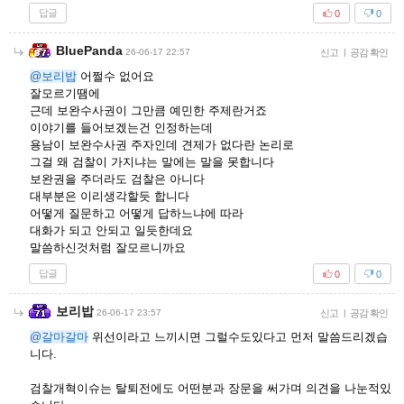
답글
0
0
BluePanda
26-06-17 22:57
신고
|
공감 확인
@보리밥
어쩔수 없어요
잘모르기땜에
근데 보완수사권이 그만큼 예민한 주제란거죠
이야기를 들어보겠는건 인정하는데
용남이 보완수사권 주자인데 견제가 없다란 논리로
그걸 왜 검찰이 가지냐는 말에는 말을 못합니다
보완권을 주더라도 검찰은 아니다
대부분은 이리생각할듯 합니다
어떻게 질문하고 어떻게 답하느냐에 따라
대화가 되고 안되고 일듯한데요
말씀하신것처럼 잘모르니까요
답글
0
0
보리밥
26-06-17 23:57
신고
|
공감 확인
@갈마갈마
위선이라고 느끼시면 그럴수도있다고 먼저 말씀드리겠습
니다.
검찰개혁이슈는 탈퇴전에도 어떤분과 장문을 써가며 의견을 나눈적있