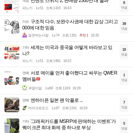
닌텐도 스위치 2, 판매량 2300만 대 돌파
게임
8
댓글
파노키
Lv.51
조회 1415
16:43
구조적 다수, 보완수사권에 대한 감상 그리고
이슈
39
000에 대한 믿음
댓글
질문하는사람
Lv.74
조회 1351
추천 1
16:35
세계는 미국과 중국을 어떻게 바라보고 있
기타
10
나?
댓글
파노키
Lv.51
조회 1961
16:32
서로 메이플 먼저 좋아했다고 싸우는 QWER
연예
1
멤버들
댓글
큐땁이알
Lv.88
조회 1169
16:29
엔하이픈 일본 팬 악플로 ...
연예
7
댓글
라라크로포드
Lv.87
조회 2241
16:28
'그래픽카드를 MSRP에 판매하는 이벤트'가
기타
5
퀘이크콘 최대 화제 중 하나로 부상
댓글