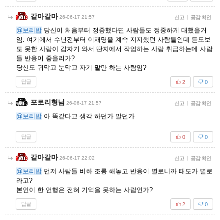
갈마갈마
26-06-17 21:57
신고
|
공감 확인
@보리밥
당신이 처음부터 정중했다면 사람들도 정중하게 대했을거
임. 여기에서 수년전부터 이재명을 계속 지지했던 사람들인데 듣도보
도 못한 사람이 갑자기 와서 딴지에서 작업하는 사람 취급하는데 사람
들 반응이 좋을리가?
당신도 귀막고 눈막고 자기 말만 하는 사람임?
답글
2
0
포로리형님
26-06-17 21:57
신고
|
공감 확인
@보리밥
아 똑같다고 생각 하던가 말던가
답글
0
0
갈마갈마
26-06-17 22:02
신고
|
공감 확인
@보리밥
먼저 사람들 비하 조롱 해놓고 반응이 별로니까 태도가 별로
라고?
본인이 한 언행은 전혀 기억을 못하는 사람인가?
답글
2
0