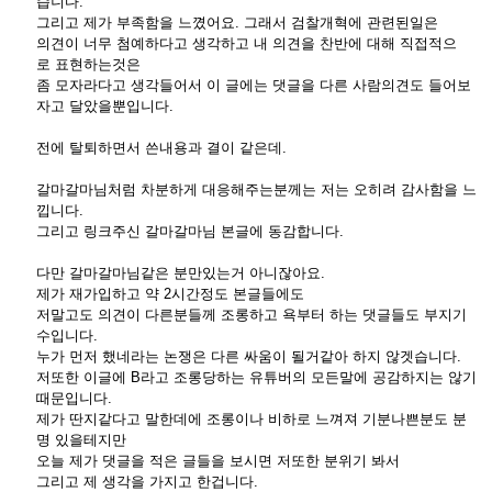
습니다.
그리고 제가 부족함을 느꼈어요. 그래서 검찰개혁에 관련된일은
의견이 너무 첨예하다고 생각하고 내 의견을 찬반에 대해 직접적으
로 표현하는것은
좀 모자라다고 생각들어서 이 글에는 댓글을 다른 사람의견도 들어보
자고 달았을뿐입니다.
전에 탈퇴하면서 쓴내용과 결이 같은데.
갈마갈마님처럼 차분하게 대응해주는분께는 저는 오히려 감사함을 느
낍니다.
그리고 링크주신 갈마갈마님 본글에 동감합니다.
다만 갈마갈마님같은 분만있는거 아니잖아요.
제가 재가입하고 약 2시간정도 본글들에도
저말고도 의견이 다른분들께 조롱하고 욕부터 하는 댓글들도 부지기
수입니다.
누가 먼저 했네라는 논쟁은 다른 싸움이 될거같아 하지 않겟습니다.
저또한 이글에 B라고 조롱당하는 유튜버의 모든말에 공감하지는 않기
때문입니다.
제가 딴지같다고 말한데에 조롱이나 비하로 느껴져 기분나쁜분도 분
명 있을테지만
오늘 제가 댓글을 적은 글들을 보시면 저또한 분위기 봐서
그리고 제 생각을 가지고 한겁니다.