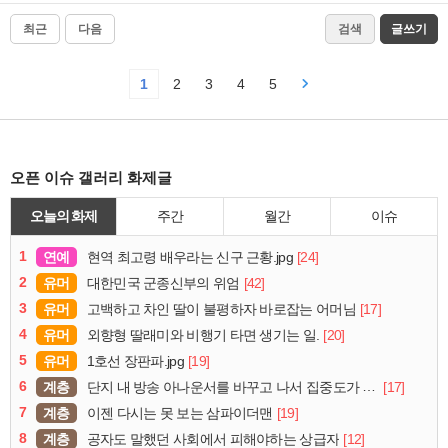
최근
다음
검색
글쓰기
1
2
3
4
5
오픈 이슈 갤러리 화제글
오늘의 화제
주간
월간
이슈
1
연예
[24]
현역 최고령 배우라는 신구 근황.jpg
2
유머
[42]
대한민국 군종신부의 위엄
3
유머
[17]
고백하고 차인 딸이 불평하자 바로잡는 어머님
4
유머
[20]
외향형 딸래미와 비행기 타면 생기는 일.
5
유머
[19]
1호선 장판파.jpg
6
계층
[17]
단지 내 방송 아나운서를 바꾸고 나서 집중도가 확 올라갔다는 한 아파트의 안내방송
7
계층
[19]
이젠 다시는 못 보는 삼파이더맨
8
계층
[12]
공자도 말했던 사회에서 피해야하는 상급자