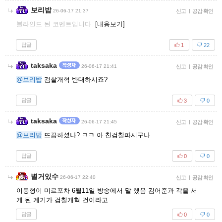
보리밥
26-06-17 21:37
신고
|
공감 확인
블라인드 된 코멘트입니다.
[내용보기]
답글
1
22
taksaka
26-06-17 21:41
신고
|
공감 확인
@보리밥
검찰개혁 반대하시죠?
답글
3
0
taksaka
26-06-17 21:45
신고
|
공감 확인
@보리밥
뜨끔하셨나? ㅋㅋ 아 친검찰파시구나
답글
0
0
별거있수
26-06-17 22:40
신고
|
공감 확인
이동형이 미르포차 6월11일 방송에서 말 했음 김어준과 각을 서
게 된 계기가 검찰개혁 건이라고
답글
0
0