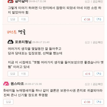
갈마갈마
26-06-17 21:38
신고
|
공감 확인
그렇게 이야기 하려면 다 딴지에서 점령이 되었네 마네 이런 소린 하
지 말았어야 함.
답글
이동
16
0
포로리형님
26-06-17 21:43
신고
|
공감 확인
여러가지 생각을 몇달동안 잘 들어주고
당과 당대표는 입장표명, 선택을 했는데
지금 이 시점에도 "엣헴 여러가지 생각을 들어보셨으면 좋겠습니다 엣
헴" 이러고 있네
답글
이동
5
0
원스타조
26-06-17 21:36
신고
|
공감 확인
B새끼들 뉴재명새끼들 하나 같이 결론은 보완수사권 존치로 귀결되더라
진짜 존나 신기할 정도로 투명함
답글
33
0