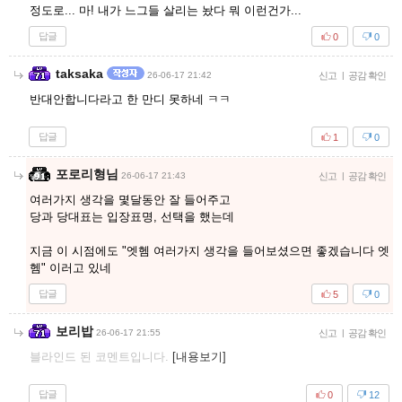
정도로... 마! 내가 느그들 살리는 놨다 뭐 이런건가...
답글
0
0
taksaka
26-06-17 21:42
신고
|
공감 확인
반대안합니다라고 한 만디 못하네 ㅋㅋ
답글
1
0
포로리형님
26-06-17 21:43
신고
|
공감 확인
여러가지 생각을 몇달동안 잘 들어주고
당과 당대표는 입장표명, 선택을 했는데
지금 이 시점에도 "엣헴 여러가지 생각을 들어보셨으면 좋겠습니다 엣
헴" 이러고 있네
답글
5
0
보리밥
26-06-17 21:55
신고
|
공감 확인
블라인드 된 코멘트입니다.
[내용보기]
답글
0
12