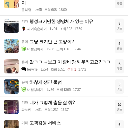
지
댓글
윤석렬
Lv.65
조회 608
18:00
행성크기만한 생명체가 없는 이유
기타
8
댓글
파이혹은파어
Lv.91
조회 822
17:59
그냥 크기만 큰 고양이?
유머
5
댓글
너빨갱이지
Lv.86
조회 1161
17:44
앜ㅋㅋ 나보고 이 할배랑 싸우라고요? ㅋㅋ
유머
5
댓글
Ieewrre
Lv.74
조회 1651
추천 1
17:42
하찮게 생긴 물범
유머
3
댓글
너빨갱이지
Lv.86
조회 1395
17:37
네가 그렇게 춤을 잘 춰?
기타
10
댓글
파노키
Lv.51
조회 1232
17:37
고객감동 서비스
기타
6