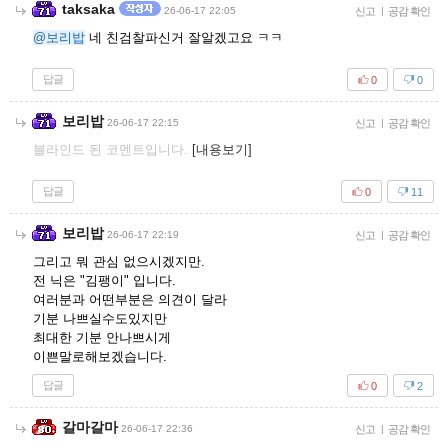
taksaka
26-06-17 22:05
신고
|
공감 확인
@보리밥
네 친검찰파신거 잘알겠고요 ㅋㅋ
답글
0
0
보리밥
26-06-17 22:15
신고
|
공감 확인
블라인드 된 코멘트입니다.
[내용보기]
답글
0
11
보리밥
26-06-17 22:19
신고
|
공감 확인
그리고 뭐 관심 없으시겠지만.
전 닉은 "김팽이" 입니다.
여러분과 어떤부분은 의견이 달라
기분 나쁘실수도있지만
최대한 기분 안나쁘시게
이쁜말로해보겠습니다.
답글
0
2
갈마갈마
26-06-17 22:36
신고
|
공감 확인