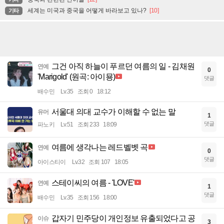
세계는 미국과 중국을 어떻게 바라보고 있나?
[10]
기타
그건 아직 하늘이 푸르던 여름의 일 - 김채원
연예
0
'Marigold' (원곡: 아이묭)
댓글
배수민
Lv.35
조회 0
18:12
서울대 의대 교수가 이해할 수 없는 말
유머
1
댓글
파노키
Lv.51
조회 233
18:09
여름에 생각나는 레드벨벳 곡
연예
0
댓글
아이스티이
Lv.32
조회 107
18:05
스테이씨의 여름 - 'LOVE'
연예
1
댓글
배수민
Lv.35
조회 156
18:00
갑자기 민주당이 개인정보 유출되었다고 공
이슈
3