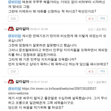
@보리밥
애초에 우쭈쭈 해줄거라는 기대도 없이 비하부터 시작하신
게 맞네요 그럼.
그런데 이제와서 왜 대화를 신청하는 척 하시죠? 위선인가요?
답글
1
0
갈마갈마
26-06-17 22:38
신고
|
공감 확인
@보리밥
게시판 전체기조가 딴지와 비슷한게 왜 이렇게 되었는지 모
르십니까?
그전에 정청래가 잘못하면 잘못했다고 했습니다.
그러나 문조털래유라고 하면서 민주당 지지자들을 모욕하면서 계파정
치를 하니 정청래로 결집한거에요.
그러게 왜 기존 민주당 지지자들을 모욕합니까?
먼저 모욕하고 상대가 욕하니 왜 욕하냐고 하는게 당신들 패시브에요?
답글
1
0
갈마갈마
26-06-17 22:42
신고
|
공감 확인
@보리밥
https://m.inven.co.kr/board/webzine/2097/2618353?
iskin=webzine
제가 서로 싸우지 말자고 좋은말로 수십차례 설득했습니다. 그거 무시
하고 조롱으로 일관해온게 그쪽 세력들이구요.
당신은 이 싸움을 막기위해 뭘 하셨죠?