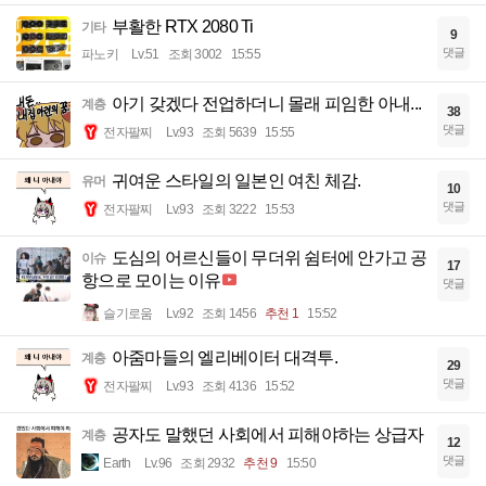
부활한 RTX 2080 Ti
기타
9
댓글
파노키
Lv.51
조회 3002
15:55
아기 갖겠다 전업하더니 몰래 피임한 아내...
계층
38
댓글
전자팔찌
Lv.93
조회 5639
15:55
귀여운 스타일의 일본인 여친 체감.
유머
10
댓글
전자팔찌
Lv.93
조회 3222
15:53
도심의 어르신들이 무더위 쉼터에 안가고 공
이슈
17
항으로 모이는 이유
댓글
슬기로움
Lv.92
조회 1456
추천 1
15:52
아줌마들의 엘리베이터 대격투.
계층
29
댓글
전자팔찌
Lv.93
조회 4136
15:52
공자도 말했던 사회에서 피해야하는 상급자
계층
12
댓글
Earth
Lv.96
조회 2932
추천 9
15:50