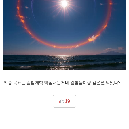
최종 목표는 검찰개혁 박살내는거네 검찰들이랑 같은편 먹었나?
19