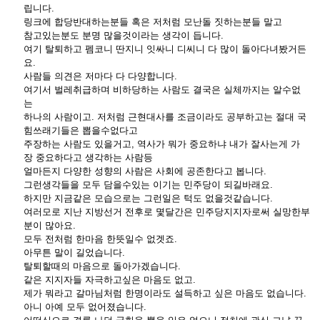
립니다.
링크에 합당반대하는분들 혹은 저처럼 모난돌 짓하는분들 말고
참고있는분도 분명 많을것이라는 생각이 듭니다.
여기 탈퇴하고 펨코니 딴지니 잇싸니 디씨니 다 많이 돌아다녀봤거든
요.
사람들 의견은 저마다 다 다양합니다.
여기서 벌레취급하며 비하당하는 사람도 결국은 실체까지는 알수없
는
하나의 사람이고. 저처럼 근현대사를 조금이라도 공부하고는 절대 국
힘쓰래기들은 뽑을수없다고
주장하는 사람도 있을거고, 역사가 뭐가 중요하냐 내가 잘사는게 가
장 중요하다고 생각하는 사람등
얼마든지 다양한 성향의 사람은 사회에 공존한다고 봅니다.
그런생각들을 모두 담을수있는 이기는 민주당이 되길바래요.
하지만 지금같은 모습으로는 그런일은 턱도 없을것같습니다.
여러모로 지난 지방선거 전후로 몇달간은 민주당지지자로써 실망한부
분이 많아요.
모두 전처럼 한마음 한뜻일수 없겟죠.
아무튼 말이 길었습니다.
탈퇴할때의 마음으로 돌아가겠습니다.
같은 지지자들 자극하고싶은 마음도 없고.
제가 뭐라고 갈마님처럼 한명이라도 설득하고 싶은 마음도 없습니다.
아니 아예 모두 없어졌습니다.