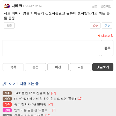
나메크
26-06-17 22:14
신고
|
공감 확인
서로 이해가 맞물려 하는거 신천지통일교 유튜버 뱃지받으려고 하는 놈
들 등등
답글
0
0
새로고침
등록
목록
본문
이전
다음
댓글보기
ㅇㅇㄱ 지금 뜨는 글
13호 돌핀 15호 찬홈 예상
[27]
계층
(ㅎㅂ) 엘리베이터 앞 하얀 원피스 소연 (꽃빵)
[12]
계층
중국 전기차 7월 판매량
[22]
이슈
엔하이픈 일본 팬 악플로 ...
[7]
연예
중국과 관련된 단어들
[12]
기타