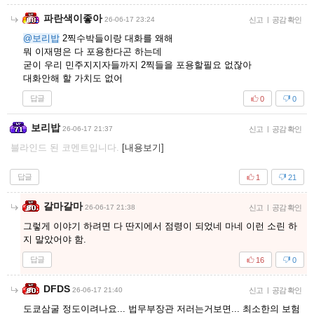
파란색이좋아
26-06-17 23:24
신고
|
공감 확인
@보리밥
2찍수박들이랑 대화를 왜해
뭐 이재명은 다 포용한다곤 하는데
굳이 우리 민주지지자들까지 2찍들을 포용할필요 없잖아
대화안해 할 가치도 없어
답글
0
0
보리밥
26-06-17 21:37
신고
|
공감 확인
블라인드 된 코멘트입니다.
[내용보기]
답글
1
21
갈마갈마
26-06-17 21:38
신고
|
공감 확인
그렇게 이야기 하려면 다 딴지에서 점령이 되었네 마네 이런 소린 하
지 말았어야 함.
답글
16
0
DFDS
26-06-17 21:40
신고
|
공감 확인
도쿄삼굴 정도이려나요... 법무부장관 저러는거보면... 최소한의 보험