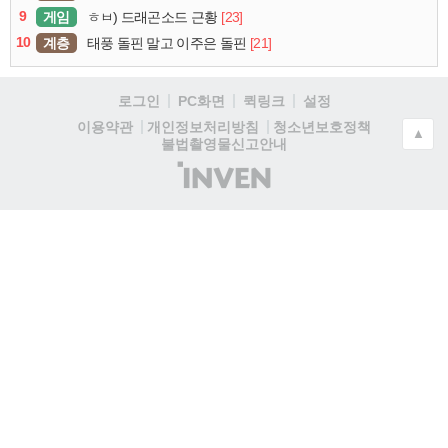
9
게임
[23]
ㅎㅂ) 드래곤소드 근황
10
계층
[21]
태풍 돌핀 말고 이주은 돌핀
로그인
PC화면
퀵링크
설정
청소년보호정책
이용약관
개인정보처리방침
▲
불법촬영물신고안내
(주)
인
벤