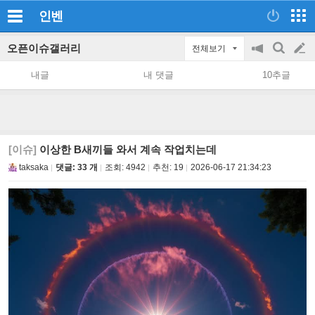
인벤
오픈이슈갤러리
전체보기
공
검
글
지
색
내글
내 댓글
10추글
on/off
쓰
기
[이슈]
이상한 B새끼들 와서 계속 작업치는데
taksaka
댓글: 33 개
조회:
4942
추천:
19
2026-06-17 21:34:23