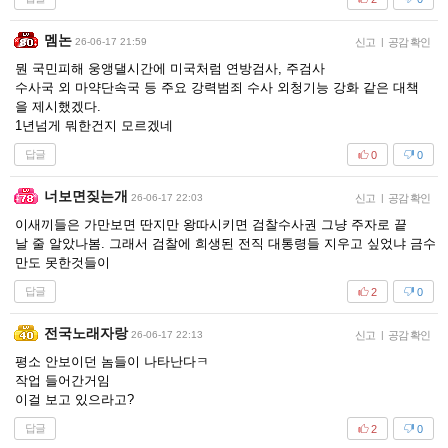
멤논
26-06-17 21:59
신고
|
공감 확인
뭔 국민피해 웅앵댈시간에 미국처럼 연방검사, 주검사
수사국 외 마약단속국 등 주요 강력범죄 수사 외청기능 강화 같은 대책
을 제시했겠다.
1년넘게 뭐한건지 모르겠네
답글
0
0
너보면짖는개
26-06-17 22:03
신고
|
공감 확인
이새끼들은 가만보면 딴지만 왕따시키면 검찰수사권 그냥 주자로 끝
날 줄 알았나봄. 그래서 검찰에 희생된 전직 대통령들 지우고 싶었냐 금수
만도 못한것들이
답글
2
0
전국노래자랑
26-06-17 22:13
신고
|
공감 확인
평소 안보이던 놈들이 나타난다ㅋ
작업 들어간거임
이걸 보고 있으라고?
답글
2
0