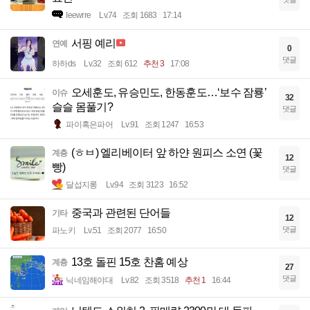
Ieewrre
Lv.74
조회 1683
17:14
서핑 예리
연예
0
댓글
하하ds
Lv.32
조회 612
추천 3
17:08
오세훈도, 유승민도, 한동훈도…‘보수 잠룡’
이슈
32
슬슬 몸풀기?
댓글
파이혹은파어
Lv.91
조회 1247
16:53
(ㅎㅂ) 엘리베이터 앞 하얀 원피스 소연 (꽃
계층
12
빵)
댓글
달섭지롱
Lv.94
조회 3123
16:52
중국과 관련된 단어들
기타
12
댓글
파노키
Lv.51
조회 2077
16:50
13호 돌핀 15호 찬홈 예상
계층
27
댓글
닉네임해야대
Lv.82
조회 3518
추천 1
16:44