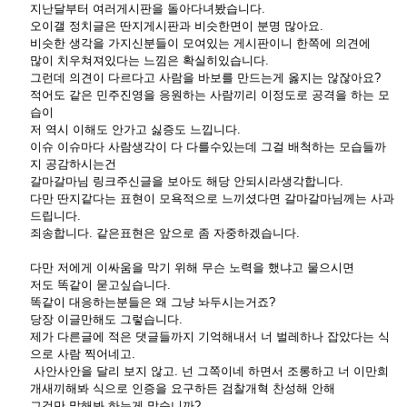
지난달부터 여러게시판을 돌아다녀봤습니다.
오이갤 정치글은 딴지게시판과 비슷한면이 분명 많아요.
비슷한 생각을 가지신분들이 모여있는 게시판이니 한쪽에 의견에
많이 치우쳐져있다는 느낌은 확실히있습니다.
그런데 의견이 다르다고 사람을 바보를 만드는게 옳지는 않잖아요?
적어도 같은 민주진영을 응원하는 사람끼리 이정도로 공격을 하는 모
습이
저 역시 이해도 안가고 싫증도 느낍니다.
이슈 이슈마다 사람생각이 다 다를수있는데 그걸 배척하는 모습들까
지 공감하시는건
갈마갈마님 링크주신글을 보아도 해당 안되시라생각합니다.
다만 딴지같다는 표현이 모욕적으로 느끼셨다면 갈마갈마님께는 사과
드립니다.
죄송합니다. 같은표현은 앞으로 좀 자중하겠습니다.
다만 저에게 이싸움을 막기 위해 무슨 노력을 했냐고 물으시면
저도 똑같이 묻고싶습니다.
똑같이 대응하는분들은 왜 그냥 놔두시는거죠?
당장 이글만해도 그렇습니다.
제가 다른글에 적은 댓글들까지 기억해내서 너 벌레하나 잡았다는 식
으로 사람 찍어네고.
사안사안을 달리 보지 않고. 넌 그쪽이네 하면서 조롱하고 너 이만희
개새끼해봐 식으로 인증을 요구하든 검찰개혁 찬성해 안해
그것만 말해봐 하는게 맞습니까?