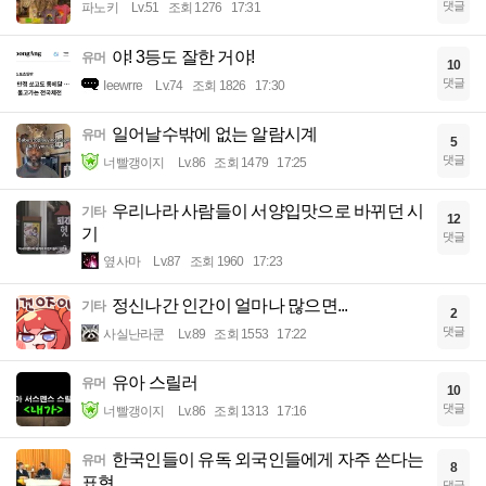
댓글
파노키
Lv.51
조회 1276
17:31
야! 3등도 잘한 거야!
유머
10
댓글
Ieewrre
Lv.74
조회 1826
17:30
일어날수밖에 없는 알람시계
유머
5
댓글
너빨갱이지
Lv.86
조회 1479
17:25
우리나라 사람들이 서양입맛으로 바뀌던 시
기타
12
기
댓글
옆사마
Lv.87
조회 1960
17:23
정신나간 인간이 얼마나 많으면...
기타
2
댓글
사실난라쿤
Lv.89
조회 1553
17:22
유아 스릴러
유머
10
댓글
너빨갱이지
Lv.86
조회 1313
17:16
한국인들이 유독 외국인들에게 자주 쓴다는
유머
8
표현
댓글