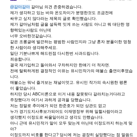
@갈마갈마
갈마님 의견 존중하겠습니다.
제가 생각하고 있는 바와 온도차이가 분명한것도 조금전에
싸우고 싶지 않다라는 제목의 글로 확인했습니다.
제가 갈마님처럼 글을 설득력 잇게 쓰는 사람도 아니고 뭐 대단한 영
향력있는사람도 아닌데
너무 오바한것같습니다.
같은 조롱글에 발끈하는 평범한 사람인지라 그냥 혼자 분풀이한 멍청
한 사람이라 생각해주세요.
일단 기분나쁘게 해드린점 다시한번 사과드립니다.
죄송합니다.
결국 재가입하고 돌아와서 구차하지만 한얘기 더 적자면.
전에 탈퇴하게된 결정적인 이유는 유시민작가의 매불쇼 출연이후였습
니다.
매불쇼는 워낙 즐겨보는 채널이엇고. 유시민 작가의 속시원한 평론
이 좋았습니다.
하지만 당시 ABC이론으로 이거 내용 잘못됫다 갈라치는거다라고
주장했다가 여기서 과하게 공격을 당했습니다.
저는 정말로 추미애가 되던 한준호가 되던 상관도 없고
누가 경기도지사후보가되어도 이재명정부 위해 일할사람이라고
생각했지 이정도로 싸울일이라고 생각도 안했습니다.
아니 근데 유시민작가 말이 모두 맞는게 아닌데 이정도까지 하는게 맞
아?
이정도까지 비호를 한다고? 당시에 저는 굉장히 실망했다는 점 말씀드