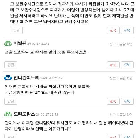
그 보완수사권으로 인해서 정확하게 수사가 뒤집힌게 0.74%입니다 근
데 그 보완수사권으로 피해자가 더많이 발생하는데 남겨야 하나요? 대
안을 제시하라고 하세요 반대하는 쪽에 대안도 없이 현재 개혁안을 반
대만 할 거면 그냥 입닥치라고 전해주시고요
답글
0
0
이발관
26-06-17 21:41
신고
|
공감 확인
검찰 보완수사권 주자는 말에 정말 투명해졌음.
답글
0
0
집나간며느리
26-06-17 21:42
신고
|
공감 확인
이재명 괴롭히던 검새들 척살된다음이면 모를까
지금상황이면 단 1mm도 내주면 않된다
답글
0
0
도란도란스
26-06-17 21:42
신고
|
공감 확인
딴지에서 이재명 존나밀었다 유시민도 이재명위해서 엄청 뛰어다녔다 갑
자기 반명이라 낙인찍는 이유가뭐냐?
답글
2
0