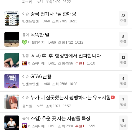
파노키
Lv.51
조회 1490
16:22
중국 전기차 7월 판매량
이슈
22
댓글
빈센트멧젠
Lv.60
조회 2705
16:15
똑똑한 말
유머
8
댓글
너빨갱이지
Lv.86
조회 1722
16:12
ㅎㅂ) 후- 후- 행정반에서 전파합니다
감동
13
댓글
히스파니에
Lv.91
조회 4996
추천 1
16:10
GTA6 근황
이슈
4
댓글
빈센트멧젠
Lv.60
조회 2586
16:03
누가 더 잘못했는지 팽팽하다는 유도시합
이슈
7
댓글
윤석렬
Lv.65
조회 1927
15:57
스압) 추운 곳 사는 사람들 특징
유머
9
댓글
히스파니에
Lv.91
조회 2580
추천 1
15:55