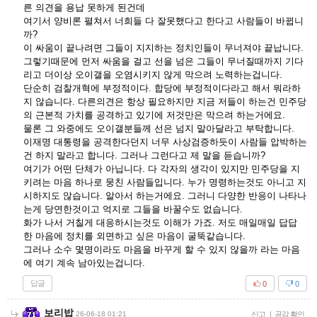
른 의견을 용납 못하게 된건데
여기서 양비론 펼쳐서 너희들 다 잘못했다고 한다고 사람들이 바뀝니
까?
이 싸움이 끝나려면 그들이 지지하는 정치인들이 무너져야 끝납니다.
그렇기때문에 먼저 싸움을 걸고 선을 넘은 그들이 무너질때까지 기다
리고 더이상 오이갤을 오염시키지 않게 막으려 노력하는겁니다.
단순히 검찰개혁에 부정적이다. 합당에 부정적이다라고 해서 뭐라하
지 않습니다. 다른의견은 항상 필요하지만 지금 저들이 하는건 민주당
의 근본적 가치를 공격하고 있기에 저것만은 막으려 하는거에요.
물론 그 와중에도 오이갤분들께 선은 넘지 말아달라고 부탁합니다.
이재명 대통령을 공격한다던지 너무 사상검증하듯이 사람들 압박하는
건 하지 말라고 합니다. 그러나 그런다고 제 말을 듣습니까?
여기가 어떤 단체가 아닙니다. 다 각자의 생각이 있지만 민주당을 지
키려는 마음 하나로 뭉친 사람들입니다. 누가 명령하는것도 아니고 지
시하지도 않습니다. 알아서 하는거에요. 그러니 다양한 반응이 나타나
는게 당연한것이고 억지로 그들을 바꿀수도 없습니다.
화가 나서 거칠게 대응하시는것도 이해가 가죠. 저도 매일매일 답답
한 마음에 정치를 외면하고 싶은 마음이 굴뚝같습니다.
그러나 소수 몇명이라도 마음을 바꾸게 할 수 있지 않을까 라는 마음
에 여기 계속 남아있는겁니다.
답글
0
0
보리밥
26-06-18 01:21
신고
|
공감 확인