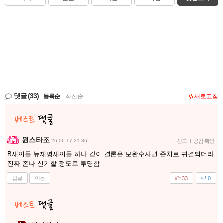
댓글
(33)
등록순
|
최신순
새로고침
원스타조
26-06-17 21:36
신고
|
공감 확인
B새끼들 뉴재명새끼들 하나 같이 결론은 보완수사권 존치로 귀결되더라
진짜 존나 신기할 정도로 투명함
답글
이동
33
0