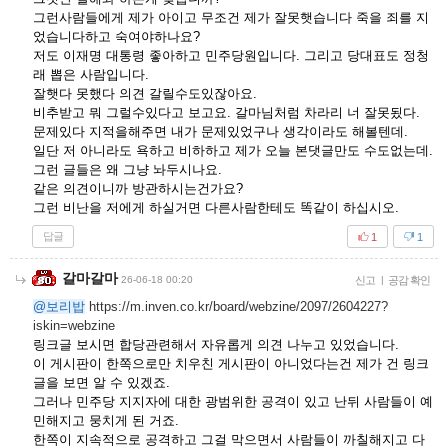
그런사람들에게 제가 아이고 무조건 제가 잘못햇습니다 죽을 죄를 지
었습니다하고 숙여야하나요?
저도 이재명 대통령 좋아하고 민주당원입니다. 그리고 당대표도 정청
래 뽑은 사람입니다.
잘햇다 못했다 의견 갈릴수도있잖아요.
비추받고 뭐 그럴수있다고 보고요. 갈마님처럼 차라리 너 잘못됬다.
문제있다 지적을해주면 내가 문제있었구나 생각이라도 해볼텐데.
일단 저 아니라도 욕하고 비하하고 제가 오늘 본댓글만도 수도없는데.
그런 글들은 왜 그냥 놔두시나요.
같은 의견이니까 방관하시는건가요?
그런 비난을 저에게 하실거면 다른사람한테도 똑같이 하십시오.
답글
1
1
갈마갈마
26-06-18 00:20
신고
|
공감 확인
@보리밥
https://m.inven.co.kr/board/webzine/2097/2604227?
iskin=webzine
링크글 보시면 합당관련해서 자유롭게 의견 나누고 있었습니다.
이 게시판이 한쪽으로만 치우친 게시판이 아니었다는건 제가 건 링크
글을 보면 알 수 있겠죠.
그러나 민주당 지지자에 대한 광범위한 공격이 있고 난뒤 사람들이 예
민해지고 뭉치게 된 거죠.
한쪽이 지속적으로 공격하고 그걸 막으면서 사람들이 까칠해지고 다