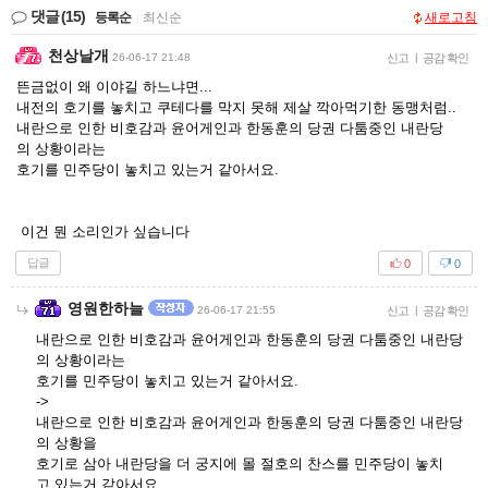
댓글
(15)
등록순
|
최신순
새로고침
천상날개
26-06-17 21:48
신고
|
공감 확인
뜬금없이 왜 이야길 하느냐면...
내전의 호기를 놓치고 쿠테다를 막지 못해 제살 깍아먹기한 동맹처럼..
내란으로 인한 비호감과 윤어게인과 한동훈의 당권 다툼중인 내란당
의 상황이라는
호기를 민주당이 놓치고 있는거 같아서요.
이건 뭔 소리인가 싶습니다
답글
0
0
영원한하늘
26-06-17 21:55
신고
|
공감 확인
내란으로 인한 비호감과 윤어게인과 한동훈의 당권 다툼중인 내란당
의 상황이라는
호기를 민주당이 놓치고 있는거 같아서요.
->
내란으로 인한 비호감과 윤어게인과 한동훈의 당권 다툼중인 내란당
의 상황을
호기로 삼아 내란당을 더 궁지에 몰 절호의 찬스를 민주당이 놓치
고 있는거 같아서요.