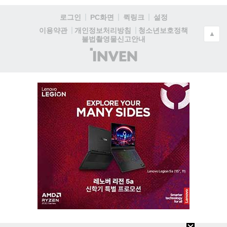
로그인
PC화면
퀵링크
설정
청소년보호정책
이용약관
개인정보처리방침
▲
불법촬영물신고안내
(주)
인
벤