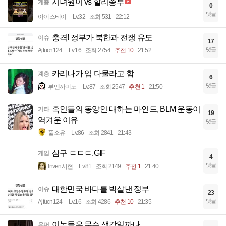
시녀원이 vs 할리종부
계층
0
댓글
아이스티이
Lv.32
조회 531
22:12
충격! 정부가 북한과 전쟁 유도
이슈
17
댓글
Ajfucn124
Lv.16
조회 2754
추천 10
21:52
카리나가 입 다물라고 함
계층
6
댓글
부엔까미노
Lv.87
조회 2547
추천 1
21:50
흑인들의 동양인 대하는 마인드, BLM 운동이
기타
19
역겨운 이유
댓글
풀소유
Lv.86
조회 2841
21:43
삼구 ㄷㄷㄷ.GIF
게임
4
댓글
Inven서현
Lv.81
조회 2149
추천 1
21:40
대한민국 바다를 박살낸 정부
이슈
23
댓글
Ajfucn124
Lv.16
조회 4286
추천 10
21:35
이놈들은 무슨 생각일까나
유머