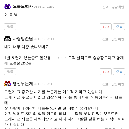
오늘도법사
26-06-17 22:00
신고
|
공감 확인
이 뭐 병
답글
0
0
사랑방손님
26-06-17 22:01
신고
|
공감 확인
내가 너무 대충 봣나보네요.
1번 저런거 했는줄도 몰랐음....ㅋㅋㅋ 오직 실적으로 승승장구하고 황제
에 오른줄알았는데
답글
0
0
병신무는개
26-06-17 22:03
신고
|
공감 확인
그런데 그 중요한 시기를 누군가는 어기적 거리고 있습니다...
그게 지금 주요급에 있고 검찰개혁이라는 방아쇠를 왜 늦장부리지 했는
데...
참 사람마다 생각이 다를순 있지만 전 이렇게 생각합니다
이걸 빌미로 자기의 힘을 견고히 하려는 수작을 부리고 있는것으로요
그래서 전 새로운 새력이랍 시고 나타 나서 괴랄한 말을 하는 새력이 어이
가 없습니다