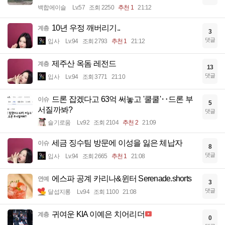
백합에이슬
Lv.57
조회 2250
추천 1
21:12
10년 우정 깨버리기..
계층
3
댓글
입사
Lv.94
조회 2793
추천 1
21:12
제주산 옥돔 레전드
계층
13
댓글
입사
Lv.94
조회 3771
21:10
드론 잡겠다고 63억 써놓고 '쿨쿨'‥드론 부
이슈
5
서질까봐?
댓글
슬기로움
Lv.92
조회 2104
추천 2
21:09
세금 징수팀 방문에 이성을 잃은 체납자
이슈
8
댓글
입사
Lv.94
조회 2665
추천 1
21:08
에스파 공계 카리나&윈터 Serenade.shorts
연예
3
댓글
달섭지롱
Lv.94
조회 1100
21:08
귀여운 KIA 이예은 치어리더
계층
0