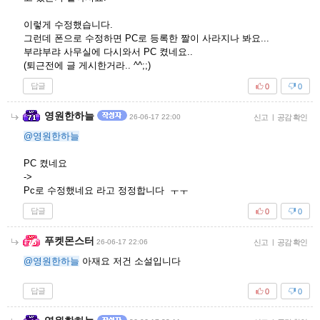
이렇게 수정했습니다.
그런데 폰으로 수정하면 PC로 등록한 짤이 사라지나 봐요...
부랴부랴 사무실에 다시와서 PC 켰네요..
(퇴근전에 글 게시한거라.. ^^;;)
답글
0
0
영원한하늘
26-06-17 22:00
신고
|
공감 확인
@영원한하늘
PC 켰네요
->
Pc로 수정했네요 라고 정정합니다 ㅜㅜ
답글
0
0
푸켓몬스터
26-06-17 22:06
신고
|
공감 확인
@영원한하늘
아재요 저건 소설입니다
답글
0
0