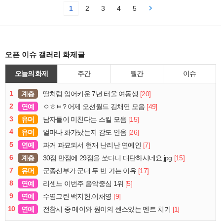
1
2
3
4
5
오픈 이슈 갤러리 화제글
오늘의 화제
주간
월간
이슈
1
계층
[20]
딸처럼 업어키운 7년 터울 여동생
2
연예
[49]
ㅇㅎㅂ? 어제 오션월드 김채연 모음
3
유머
[15]
남자들이 미친다는 스킬 모음
4
유머
[26]
얼마나 화가났는지 감도 안옴
5
연예
[7]
과거 파묘되서 현재 난리난 연예인
6
계층
[15]
30점 만점에 29점을 쏘다니 대단하시네요.jpg
7
유머
[17]
군종신부가 군대 두 번 가는 이유
8
연예
[5]
리센느 이번주 음악중심 1위
9
연예
[9]
수염그린 백지헌.이채영
10
연예
[1]
전참시 중 메이와 원이의 센스있는 멘트 치기