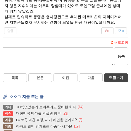
동맹과 립슈타트 동맹(문벌귀족)이 동맹을 할 수도 없을뿐더러 통일되
지 않은 지휘체계는 아무리 양함대가 있어도 로엔그람 군세에겐 상대
가 되지 않았겠죠.
실제로 립슈타트 동맹은 총사령관으로 추대된 메르카츠의 지휘마저어
린 지휘관들조차 무시하는 경향이 보였을 만큼 개판이었으니까요.
답글
0
0
새로고침
등록
목록
본문
이전
다음
댓글보기
ㅇㅇㄱ 지금 뜨는 글
ㅇㅎ)멋있는거 보여주려고 준비한 처자
[14]
기타
대한민국 바다를 박살낸 정부
[23]
이슈
(ㅇㅎ?) 여친 복장, 제가 예민한 건가요?
[8]
계층
아파트 엘베 망가뜨린 아줌마 사과문
[19]
계층