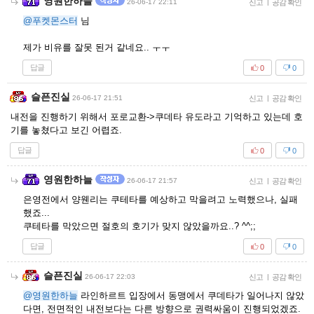
영원한하늘
26-06-17 22:11
신고
|
공감 확인
@푸켓몬스터
님
제가 비유를 잘못 된거 같네요.. ㅜㅜ
답글
0
0
슬픈진실
26-06-17 21:51
신고
|
공감 확인
내전을 진행하기 위해서 포로교환->쿠데타 유도라고 기억하고 있는데 호
기를 놓쳤다고 보긴 어렵죠.
답글
0
0
영원한하늘
26-06-17 21:57
신고
|
공감 확인
은영전에서 양웬리는 쿠테타를 예상하고 막을려고 노력했으나, 실패
했죠...
쿠테타를 막았으면 절호의 호기가 맞지 않았을까요..? ^^;;
답글
0
0
슬픈진실
26-06-17 22:03
신고
|
공감 확인
@영원한하늘
라인하르트 입장에서 동맹에서 쿠데타가 일어나지 않았
다면, 전면적인 내전보다는 다른 방향으로 권력싸움이 진행되었겠죠.