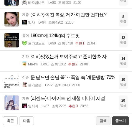
댓글
바오밥나무
Lv.83
조회 905
21:06
(ㅇㅎ?) 여친 복장, 제가 예민한 건가요?
계층
8
댓글
입사
Lv.94
조회 4202
21:05
180cm에 124kg의 수트핏
유머
12
댓글
드라고노브
Lv.90
조회 3730
추천 1
21:04
ㅇㅎ)멋있는거 보여주려고 준비한 처자
기타
14
댓글
Maxim
Lv.91
조회 5202
추천 2
21:00
문 닫으면 손님 뚝"‥폭염 속 '개문냉방' 70%
이슈
10
댓글
슬기로움
Lv.92
조회 2093
21:00
(리센느) 다이어트 전 제철 미나미 시절
계층
20
댓글
옆사마
Lv.87
조회 2225
추천 3
20:53
최근
다음
검색
글쓰기