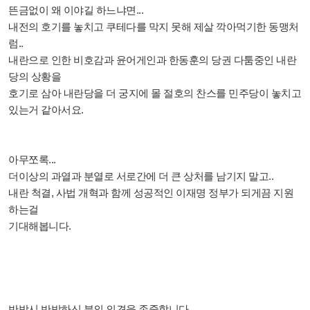
뜬금없이 왜 이야길 하느냐면...
내전의 호기를 놓치고 쿠테다를 막지 못해 제살 깍아먹기한 동맹처
럼..
내란으로 인한 비호감과 윤어게인과 한동훈의 당권 다툼중인 내란
당의 상황을
호기로 삼아 내란당을 더 궁지에 몰 절호의 찬스를 민주당이 놓치고
있는거 같아서요.
아무쪼록...
더이상의 과열과 분열로 서로간에 더 큰 상처를 남기지 말고..
내란 척결, 사법 개혁과 함께 성공적인 이재명 정부가 되게끔 지원
하는걸
기대해봅니다.
반박시 반박하신 분의 의견을 존중합니다.