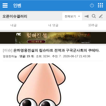
인벤
오픈이슈갤러리
전체보기
공
검
글
지
색
내글
내 댓글
10추글
on/off
쓰
기
[이슈]
은하영웅전설의 립슈타트 전역과 구국군사회의 쿠테타.
영원한하늘
댓글: 15 개
조회:
3234
추천:
7
2026-06-17 21:43:36