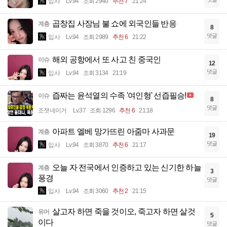
입사
Lv.94
조회 2940
추천 7
21:24
곱창집 사장님 불 쇼에 외국인들 반응
계층
8
댓글
입사
Lv.94
조회 2989
추천 6
21:22
해외 공항에서 또 사고 친 중국인
이슈
12
댓글
입사
Lv.94
조회 3134
21:19
즙짜는 윤석열의 수족 '여인형' 선즙필승!
이슈
8
댓글
조졋네이거
Lv.37
조회 1296
추천 6
21:18
아파트 엘베 망가뜨린 아줌마 사과문
계층
19
댓글
입사
Lv.94
조회 3870
추천 6
21:17
오늘 자 전국에서 인증하고 있는 신기한 하늘
계층
3
풍경
댓글
입사
Lv.94
조회 3060
추천 2
21:15
살고자 하면 죽을 것이오, 죽고자 하면 살것
유머
5
이다
댓글