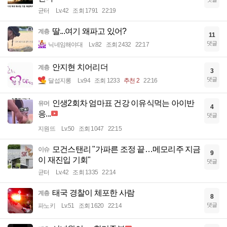
균터
Lv.42
조회 1791
22:19
딸...여기 왜파고 있어?
계층
11
댓글
닉네임해야대
Lv.82
조회 2432
22:17
안지현 치어리더
계층
3
댓글
달섭지롱
Lv.94
조회 1233
추천 2
22:16
인생2회차 엄마표 건강 이유식먹는 아이반
유머
4
응...
댓글
지원뜨
Lv.50
조회 1047
22:15
모건스탠리 "가파른 조정 끝…메모리주 지금
이슈
9
이 재진입 기회"
댓글
균터
Lv.42
조회 1335
22:14
태국 경찰이 체포한 사람
계층
8
댓글
파노키
Lv.51
조회 1620
22:14