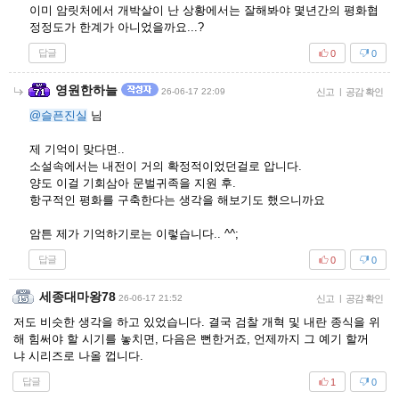
이미 암릿처에서 개박살이 난 상황에서는 잘해봐야 몇년간의 평화협
정정도가 한계가 아니었을까요...?
답글
0
0
영원한하늘
26-06-17 22:09
신고
|
공감 확인
@슬픈진실
님
제 기억이 맞다면..
소설속에서는 내전이 거의 확정적이었던걸로 압니다.
양도 이걸 기회삼아 문벌귀족을 지원 후.
항구적인 평화를 구축한다는 생각을 해보기도 했으니까요
암튼 제가 기억하기로는 이렇습니다.. ^^;
답글
0
0
세종대마왕78
26-06-17 21:52
신고
|
공감 확인
저도 비슷한 생각을 하고 있었습니다. 결국 검찰 개혁 및 내란 종식을 위
해 힘써야 할 시기를 놓치면, 다음은 뻔한거죠, 언제까지 그 예기 할꺼
냐 시리즈로 나올 껍니다.
답글
1
0