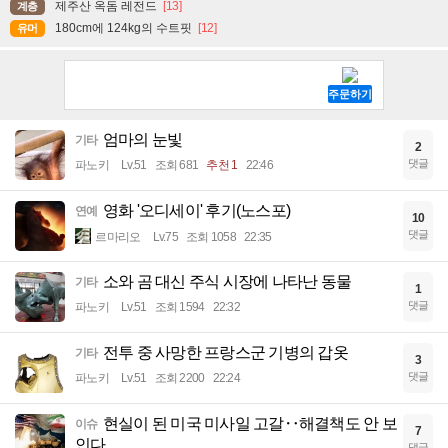
제주산 옥돔 레전드
[13]
계층
180cm에 124kg의 수트핏
[12]
유머
엄마의 눈빛
기타
2
댓글
파노키
Lv.51
조회 681
추천 1
22:46
영화 '오디세이' 후기(노스포)
연예
10
댓글
르마리오
Lv.75
조회 1058
22:35
소와 곰 대신 주식 시장에 나타난 동물
기타
1
댓글
파노키
Lv.51
조회 1594
22:32
전투 중 사망한 프랑스군 기병의 갑옷
기타
3
댓글
파노키
Lv.51
조회 2200
22:24
현실이 된 미국 미사일 고갈‥해결책도 안 보
이슈
7
인다
댓글