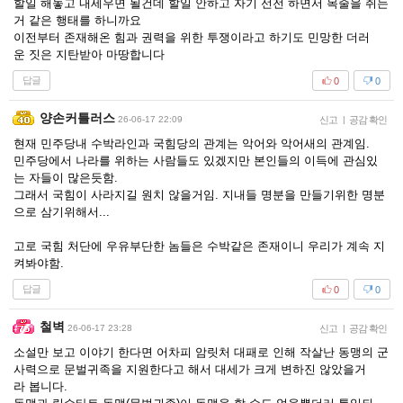
할일 해놓고 내세우면 될건데 할일 안하고 자기 선전 하면서 목줄을 쥐는
거 같은 행태를 하니까요
이전부터 존재해온 힘과 권력을 위한 투쟁이라고 하기도 민망한 더러
운 짓은 지탄받아 마땅합니다
답글
0
0
양손커틀러스
26-06-17 22:09
신고
|
공감 확인
현재 민주당내 수박라인과 국힘당의 관계는 악어와 악어새의 관계임.
민주당에서 나라를 위하는 사람들도 있겠지만 본인들의 이득에 관심있
는 자들이 많은듯함.
그래서 국힘이 사라지길 원치 않을거임. 지내들 명분을 만들기위한 명분
으로 삼기위해서...
고로 국힘 처단에 우유부단한 놈들은 수박같은 존재이니 우리가 계속 지
켜봐야함.
답글
0
0
철벽
26-06-17 23:28
신고
|
공감 확인
소설만 보고 이야기 한다면 어차피 암릿처 대패로 인해 작살난 동맹의 군
사력으로 문벌귀족을 지원한다고 해서 대세가 크게 변하진 않았을거
라 봅니다.