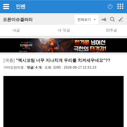
인벤
오픈이슈갤러리
전체보기
공
검
글
지
색
내글
내 댓글
10추글
on/off
쓰
기
[계층]
"멕시코팀 너무 지나치게 우리를 치켜세우네요"??
가마도탄지로
댓글: 4 개
조회:
3285
2026-06-17 21:51:23