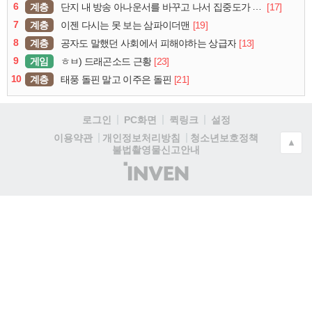
6
계층
[17]
단지 내 방송 아나운서를 바꾸고 나서 집중도가 확 올라갔다는 한 아파트의 안내방송
7
계층
[19]
이젠 다시는 못 보는 삼파이더맨
8
계층
[13]
공자도 말했던 사회에서 피해야하는 상급자
9
게임
[23]
ㅎㅂ) 드래곤소드 근황
10
계층
[21]
태풍 돌핀 말고 이주은 돌핀
로그인
PC화면
퀵링크
설정
청소년보호정책
이용약관
개인정보처리방침
▲
불법촬영물신고안내
(주)
인
벤