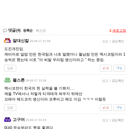
댓글
(4)
등록순
|
최신순
새로고침
말대신칼
26-06-17 21:59
신고
|
공감 확인
도진개진임.
캐비어로 알밥 만든 한국팀과 나초 말랬더니 월남쌈 만든 멕시코팀이라 1
승씩은 했는데 서로 "아 씨발 우리팀 병신이라고." 하는 중임.
답글
0
0
펠스톤
26-06-17 22:04
신고
|
공감 확인
멕시코전이 한국의 찐 실력을 볼 기회지....
쟤들 TV에서나 저렇게 티격태격 싸우지 뒤에선
꼬레아 헤드코치 병신이라 코후비고 해도 이김 ㅋㅋㅋ 이럴듯
답글
0
0
고구머
26-06-17 22:15
신고
|
공감 확인
0대0 무승부라도 했음 좋겠다