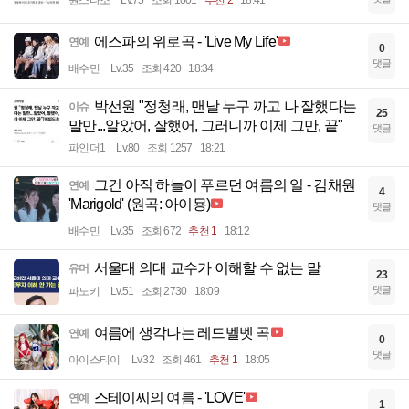
원스타조
Lv.75
조회 1001
추천 2
18:41
에스파의 위로곡 - 'Live My Life'
연예
0
댓글
배수민
Lv.35
조회 420
18:34
박선원 "정청래, 맨날 누구 까고 나 잘했다는
이슈
25
말만...알았어, 잘했어, 그러니까 이제 그만, 끝"
댓글
파인더1
Lv.80
조회 1257
18:21
그건 아직 하늘이 푸르던 여름의 일 - 김채원
연예
4
'Marigold' (원곡: 아이묭)
댓글
배수민
Lv.35
조회 672
추천 1
18:12
서울대 의대 교수가 이해할 수 없는 말
유머
23
댓글
파노키
Lv.51
조회 2730
18:09
여름에 생각나는 레드벨벳 곡
연예
0
댓글
아이스티이
Lv.32
조회 461
추천 1
18:05
스테이씨의 여름 - 'LOVE'
연예
1