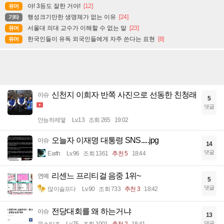
야! 3등도 잘한 거야!
[12]
유머
행성크기만한 생명체가 없는 이유
[24]
기타
서울대 의대 교수가 이해할 수 없는 말
[23]
유머
한국인들이 유독 외국인들에게 자주 쓴다는 표현
[8]
유머
신천지 이희자 반쪽 사진으로 선동한 친청래
이슈
5
댓글
안능하제옇
Lv.13
조회 265
19:02
오늘자 이재명 대통령 SNS.....jpg
이슈
14
댓글
Earth
Lv.96
조회 1361
추천 5
18:44
리센느 프리티걸 음중 1위~
연예
5
댓글
많이슬프다
Lv.90
조회 733
추천 3
18:42
전당대회를 왜 하는거냐
이슈
13
댓글