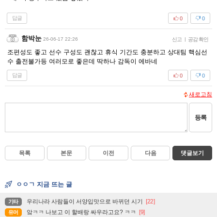
답글
0
0
함박눈
26-06-17 22:26
신고
|
공감 확인
조편성도 좋고 선수 구성도 괜찮고 휴식 기간도 충분하고 상대팀 핵심선
수 출전불가등 여러모로 좋은데 딱하나 감독이 에바네
답글
0
0
새로고침
등록
목록
본문
이전
다음
댓글보기
ㅇㅇㄱ 지금 뜨는 글
우리나라 사람들이 서양입맛으로 바뀌던 시기
[22]
기타
앜ㅋㅋ 나보고 이 할배랑 싸우라고요? ㅋㅋ
[9]
유머