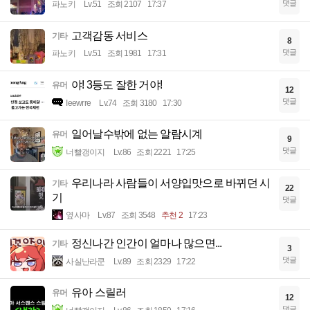
댓글
파노키
Lv.51
조회 2107
17:37
고객감동 서비스
기타
8
댓글
파노키
Lv.51
조회 1981
17:31
야! 3등도 잘한 거야!
유머
12
댓글
Ieewrre
Lv.74
조회 3180
17:30
일어날수밖에 없는 알람시계
유머
9
댓글
너빨갱이지
Lv.86
조회 2221
17:25
우리나라 사람들이 서양입맛으로 바뀌던 시
기타
22
기
댓글
옆사마
Lv.87
조회 3548
추천 2
17:23
정신나간 인간이 얼마나 많으면...
기타
3
댓글
사실난라쿤
Lv.89
조회 2329
17:22
유아 스릴러
유머
12
댓글