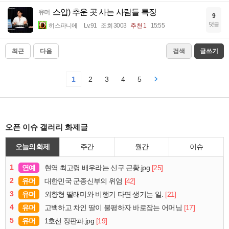
스압) 추운 곳 사는 사람들 특징
유머
9
댓글
히스파니에
Lv.91
조회 3003
추천 1
15:55
최근
다음
검색
글쓰기
1
2
3
4
5
오픈 이슈 갤러리 화제글
오늘의 화제
주간
월간
이슈
1
연예
[25]
현역 최고령 배우라는 신구 근황.jpg
2
유머
[42]
대한민국 군종신부의 위엄
3
유머
[21]
외향형 딸래미와 비행기 타면 생기는 일.
4
유머
[17]
고백하고 차인 딸이 불평하자 바로잡는 어머님
5
유머
[19]
1호선 장판파.jpg