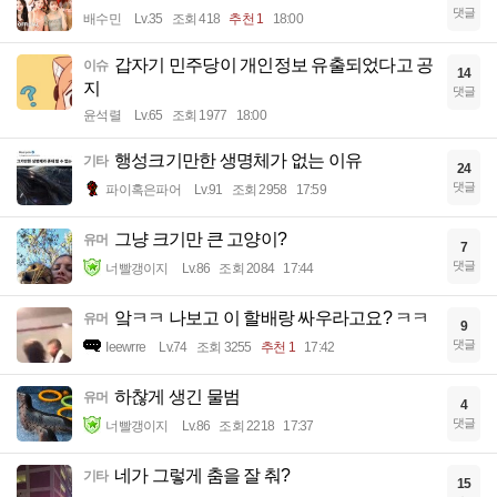
댓글
배수민
Lv.35
조회 418
추천 1
18:00
갑자기 민주당이 개인정보 유출되었다고 공
이슈
14
지
댓글
윤석렬
Lv.65
조회 1977
18:00
행성크기만한 생명체가 없는 이유
기타
24
댓글
파이혹은파어
Lv.91
조회 2958
17:59
그냥 크기만 큰 고양이?
유머
7
댓글
너빨갱이지
Lv.86
조회 2084
17:44
앜ㅋㅋ 나보고 이 할배랑 싸우라고요? ㅋㅋ
유머
9
댓글
Ieewrre
Lv.74
조회 3255
추천 1
17:42
하찮게 생긴 물범
유머
4
댓글
너빨갱이지
Lv.86
조회 2218
17:37
네가 그렇게 춤을 잘 춰?
기타
15