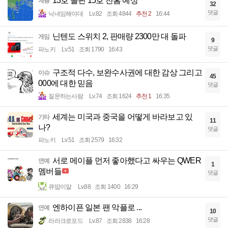
13호 돌핀 15호 찬홈 예상
계층
32
댓글
닉네임해야대
Lv.82
조회 4844
추천 2
16:44
닌텐도 스위치 2, 판매량 2300만 대 돌파
게임
9
댓글
파노키
Lv.51
조회 1790
16:43
구조적 다수, 보완수사권에 대한 감상 그리고
이슈
45
000에 대한 믿음
댓글
질문하는사람
Lv.74
조회 1624
추천 1
16:35
세계는 미국과 중국을 어떻게 바라보고 있
기타
11
나?
댓글
파노키
Lv.51
조회 2579
16:32
서로 메이플 먼저 좋아했다고 싸우는 QWER
연예
1
멤버들
댓글
큐땁이알
Lv.88
조회 1400
16:29
엔하이픈 일본 팬 악플로 ...
연예
10
댓글
라라크로포드
Lv.87
조회 2838
16:28