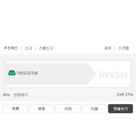
추천확인
신고
스팸신고
공유
스크랩
가마도탄지로
메뉴
인장보기
EXP 27%
목록
본문
이전
다음
댓글쓰기