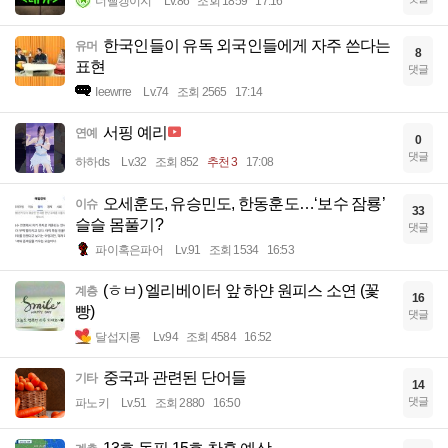
너빨갱이지
Lv.86
조회 1859
17:16
한국인들이 유독 외국인들에게 자주 쓴다는
유머
8
표현
댓글
Ieewrre
Lv.74
조회 2565
17:14
서핑 예리
연예
0
댓글
하하ds
Lv.32
조회 852
추천 3
17:08
오세훈도, 유승민도, 한동훈도…‘보수 잠룡’
이슈
33
슬슬 몸풀기?
댓글
파이혹은파어
Lv.91
조회 1534
16:53
(ㅎㅂ) 엘리베이터 앞 하얀 원피스 소연 (꽃
계층
16
빵)
댓글
달섭지롱
Lv.94
조회 4584
16:52
중국과 관련된 단어들
기타
14
댓글
파노키
Lv.51
조회 2880
16:50