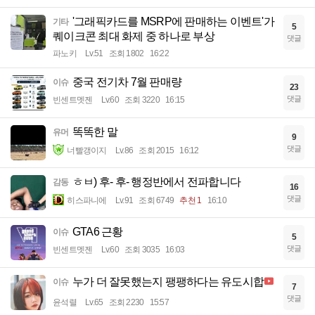
'그래픽카드를 MSRP에 판매하는 이벤트'가
기타
5
퀘이크콘 최대 화제 중 하나로 부상
댓글
파노키
Lv.51
조회 1802
16:22
중국 전기차 7월 판매량
이슈
23
댓글
빈센트멧젠
Lv.60
조회 3220
16:15
똑똑한 말
유머
9
댓글
너빨갱이지
Lv.86
조회 2015
16:12
ㅎㅂ) 후- 후- 행정반에서 전파합니다
감동
16
댓글
히스파니에
Lv.91
조회 6749
추천 1
16:10
GTA6 근황
이슈
5
댓글
빈센트멧젠
Lv.60
조회 3035
16:03
누가 더 잘못했는지 팽팽하다는 유도시합
이슈
7
댓글
윤석렬
Lv.65
조회 2230
15:57