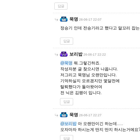
답글
묵명
26-06-17 22:07
정승기 인데 전승기라고 했다고 말꼬리 잡는
답글
보리밥
26-06-17 22:22
@묵명
뭐.그렇긴하죠.
작성자분 글 찾으시면 나옵니다.
저그리고 묵명님 오랜만입니다.
기억하실지 모르겠지만 몇달전에
탈퇴했다가 돌아왓어여
전 닉은 김팽이 입니다.
답글
묵명
26-06-17 22:27
@보리밥
아 오랜만이긴 하는데.....
오자마자 하시는게 딴지 딴지 하시는거에요
답글