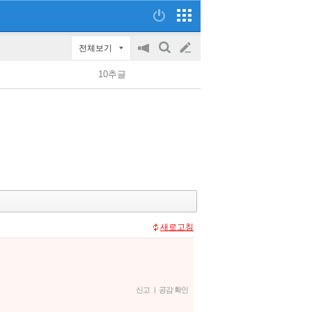
전체보기
공
검
글
지
색
10추글
on/off
쓰
기
새로고침
신고
|
공감 확인