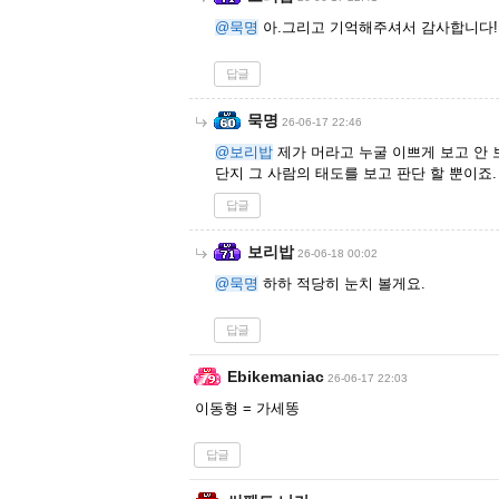
@묵명
아.그리고 기억해주셔서 감사합니다!
답글
묵명
26-06-17 22:46
@보리밥
제가 머라고 누굴 이쁘게 보고 안 
단지 그 사람의 태도를 보고 판단 할 뿐이죠.
답글
보리밥
26-06-18 00:02
@묵명
하하 적당히 눈치 볼게요.
답글
Ebikemaniac
26-06-17 22:03
이동형 = 가세똥
답글