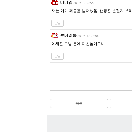
니네임
26-06-17 22:22
쟤는 이미 폐급을 넘어섰음. 선동꾼 변절자 쓰
답글
초베리롱
26-06-17 22:58
이새킨 그냥 돈에 미친놈이구나
답글
목록