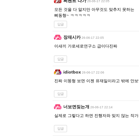
써펜트 나가
26-06-17 22:05
모든 것을 다 알지만 아무것도 맞추지 못하는
삐동형~ ㅋㅋㅋㅋㅋ
답글
장재시카
26-06-17 22:05
이새끼 가로세로연구소 급이다진짜
답글
idiotbox
26-06-17 22:06
진짜 이똥형 보면 이젠 유재일이라고 밖에 안보
답글
너보면짖는개
26-06-17 22:14
실제로 그렇다고 하면 진행자와 맞지 않는 작가
답글