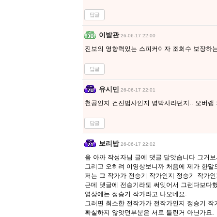
답글
이발관
26-06-17 22:00
진보의 영향력있는 스피커이자 조회수 보장하는 
답글
유시민
26-06-17 22:01
천공인지 건진법사인지 명박사라던지.. 오버랩
답글
보리밥
26-06-17 22:02
음 아까 작성자님 글에 댓글 달앗습니다 그거보
그리고 오히려 이영상보니까 처음에 제가 한말
저는 그 작가가 전승기 작가인지 정승기 작가인
근데 댓글에 전승기라도 써잇어서 그런다보다
영상에는 정승기 작가라고 나오네요.
그러면 최소한 전작가가 전작가인지 정승기 
확실하지 않앗던부분은 서로 틀린거 아닌가요.