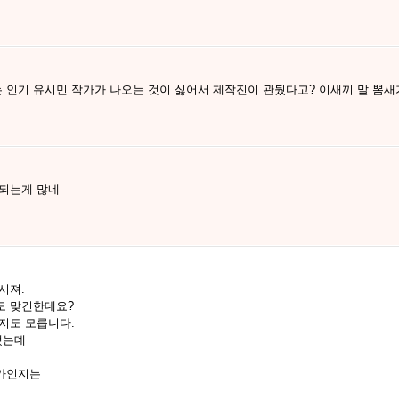
인기 유시민 작가가 나오는 것이 싫어서 제작진이 관뒀다고? 이새끼 말 뽐새
 되는게 많네
시져.
도 맞긴한데요?
지도 모릅니다.
했는데
작가인지는