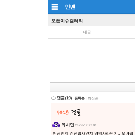
인벤
오픈이슈갤러리
내글
댓글
(19)
등록순
|
최신순
유시민
26-06-17 22:01
천공인지 건진법사인지 명박사라던지.. 오버랩