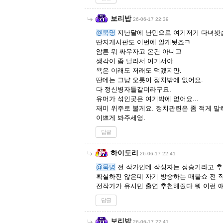
보리밥
26-06-17 22:39
@묵명
지난달에 난민으로 여기저기 다녀봣
딴지게시판도 이번에 알게됫죠ㅋ
암튼 뭐 싸우자고 온건 아니고
생각이 좀 달라서 여기서야
욕은 이래도 저래도 먹겠지만.
딴데는 그냥 오롯이 정치밖에 없어요.
다 정신병자들같더라구요.
유머가 섞인곳은 여기밖에 없어요...
재미 위주로 볼게요. 정치관련은 좀 적게 말
이쁘게 봐주세영.
답글
하이도리
26-06-17 22:41
@묵명
전 작가인데 작성자는 정승기라고 
확실하진 않은데 자기 방송하는 매불쇼 전 
전작가가 유시민 출연 추천해줬다 뭐 이런 
답글
보리밥
26-06-17 22:41