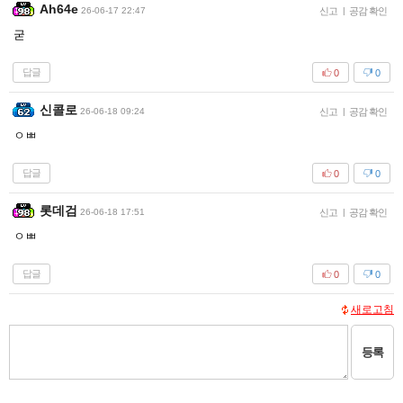
Ah64e
26-06-17 22:47
신고
|
공감 확인
굳
답글
0
0
신콜로
26-06-18 09:24
신고
|
공감 확인
ㅇㅃ
답글
0
0
롯데검
26-06-18 17:51
신고
|
공감 확인
ㅇㅃ
답글
0
0
새로고침
등록