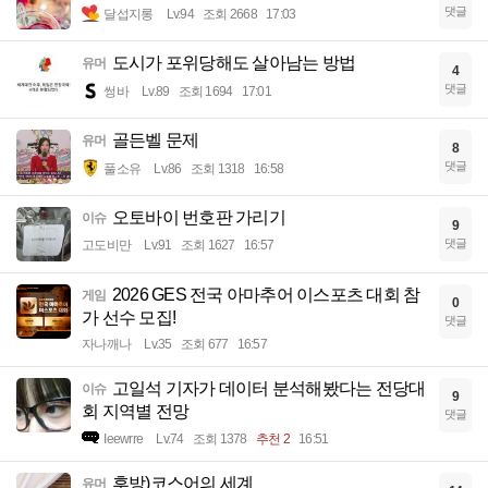
댓글
달섭지롱
Lv.94
조회 2668
17:03
도시가 포위당해도 살아남는 방법
유머
4
댓글
썽바
Lv.89
조회 1694
17:01
골든벨 문제
유머
8
댓글
풀소유
Lv.86
조회 1318
16:58
오토바이 번호판 가리기
이슈
9
댓글
고도비만
Lv.91
조회 1627
16:57
2026 GES 전국 아마추어 이스포츠 대회 참
게임
0
가 선수 모집!
댓글
자나깨나
Lv.35
조회 677
16:57
고일석 기자가 데이터 분석해봤다는 전당대
이슈
9
회 지역별 전망
댓글
Ieewrre
Lv.74
조회 1378
추천 2
16:51
후방)코스어의 세계
유머