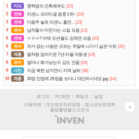
1
지식
[15]
중력댐의 건축해부도
2
연예
[16]
리센느 프리티걸 음중 1위~
3
연예
[23]
다음주 놀토 리센느 출연...
4
유머
[12]
남자들이 미친다는 스킬 모음
5
연예
[43]
ㅇㅎㅂ? 어제 오션월드 김채연 모음
6
유머
[25]
차가 없는 사람은 모르는 주말에 나가기 싫은 이유
7
계층
[18]
딸처럼 업어키운 7년 터울 여동생
8
유머
[26]
얼마나 화가났는지 감도 안옴
9
사진
[36]
지금 북한 삼지연시 지역 날씨
10
계층
[14]
30점 만점에 29점을 쏘다니 대단하시네요.jpg
로그인
PC화면
퀵링크
설정
청소년보호정책
이용약관
개인정보처리방침
▲
불법촬영물신고안내
(주)
인
벤