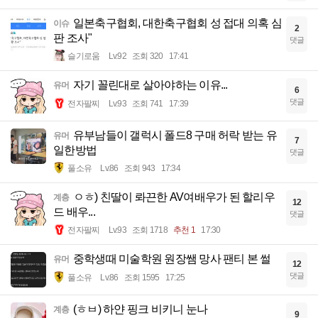
일본축구협회, 대한축구협회 성 접대 의혹 심
이슈
2
판 조사"
댓글
슬기로움
Lv.92
조회 320
17:41
자기 꼴린대로 살아야하는 이유...
유머
6
댓글
전자팔찌
Lv.93
조회 741
17:39
유부남들이 갤럭시 폴드8 구매 허락 받는 유
유머
7
일한방법
댓글
풀소유
Lv.86
조회 943
17:34
ㅇㅎ) 친딸이 롸끈한 AV여배우가 된 할리우
계층
12
드 배우...
댓글
전자팔찌
Lv.93
조회 1718
추천 1
17:30
중학생때 미술학원 원장쌤 망사 팬티 본 썰
유머
12
댓글
풀소유
Lv.86
조회 1595
17:25
(ㅎㅂ) 하얀 핑크 비키니 눈나
계층
9