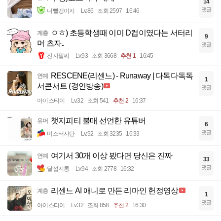
14
댓글
너빨갱이지
Lv.86
조회 2597
16:46
ㅇㅎ) 초등학생때 이미 D컵이였다는 서터리
계층
9
머 츠자..
댓글
전자팔찌
Lv.93
조회 3668
추천 1
16:45
RESCENE(리센느) - Runaway | 다독다독독
연예
1
서콘서트 (경인방송)
댓글
아이스티이
Lv.32
조회 541
추천 2
16:37
챗지피티 불매 선언한 유튜버
유머
6
댓글
미스터사탄
Lv.92
조회 3235
16:33
여기서 30개 이상 봤다면 당신은 진짜
연예
33
댓글
달섭지롱
Lv.94
조회 2778
16:32
리센느 AI 애니로 만든 리마인 헌정영상
계층
1
댓글
아이스티이
Lv.32
조회 858
추천 2
16:30