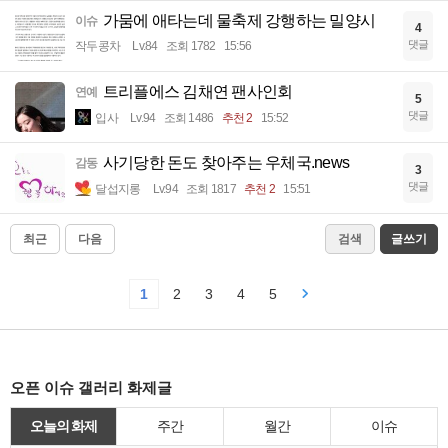
가뭄에 애타는데 물축제 강행하는 밀양시
이슈
4
댓글
작두콩차
Lv.84
조회 1782
15:56
트리플에스 김채연 팬사인회
연예
5
댓글
입사
Lv.94
조회 1486
추천 2
15:52
사기당한 돈도 찾아주는 우체국.news
감동
3
댓글
달섭지롱
Lv.94
조회 1817
추천 2
15:51
최근
다음
검색
글쓰기
1
2
3
4
5
오픈 이슈 갤러리 화제글
오늘의 화제
주간
월간
이슈