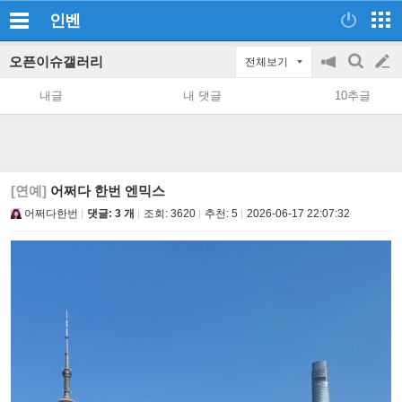
인벤
오픈이슈갤러리
전체보기
공
검
글
지
색
내글
내 댓글
10추글
on/off
쓰
기
[연예]
어쩌다 한번 엔믹스
어쩌다한번
댓글: 3 개
조회:
3620
추천:
5
2026-06-17 22:07:32