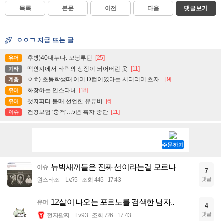
목록
본문
이전
다음
댓글보기
ㅇㅇㄱ 지금 뜨는 글
후방)40대누나. 모닝루틴
[25]
유머
떡인지에서 타락의 상징이 되어버린 옷
[11]
기타
ㅇㅎ) 초등학생때 이미 D컵이였다는 서터리머 츠자..
[9]
계층
화장하는 인스타녀
[18]
유머
챗지피티 불매 선언한 유튜버
[6]
유머
건강보험 '충격'…5년 흑자 중단
[11]
이슈
뉴박새끼들은 진짜 선이라는걸 모르나
이슈
7
댓글
원스타조
Lv.75
조회 445
17:43
12살이 나오는 포르노를 검색한 남자..
유머
4
댓글
전자팔찌
Lv.93
조회 726
17:43