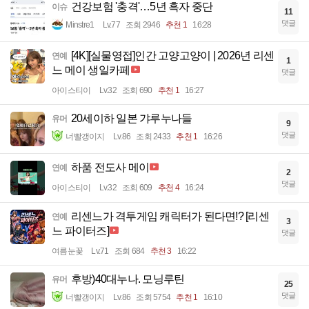
건강보험 '충격'…5년 흑자 중단
이슈
11
댓글
Minstre1
Lv.77
조회 2946
추천 1
16:28
[4K][실물영접]인간 고양고양이 | 2026년 리센
연예
1
느 메이 생일카페
댓글
아이스티이
Lv.32
조회 690
추천 1
16:27
20세이하 일본 갸루누나들
유머
9
댓글
너빨갱이지
Lv.86
조회 2433
추천 1
16:26
하품 전도사 메이
연예
2
댓글
아이스티이
Lv.32
조회 609
추천 4
16:24
리센느가 격투게임 캐릭터가 된다면!? [리센
연예
3
느 파이터즈]
댓글
여름눈꽃
Lv.71
조회 684
추천 3
16:22
후방)40대누나. 모닝루틴
유머
25
댓글
너빨갱이지
Lv.86
조회 5754
추천 1
16:10