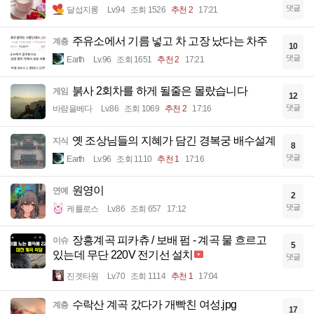
댓글
달섭지롱
Lv.94
조회 1526
추천 2
17:21
주유소에서 기름 넣고 차 고장 났다는 차주
계층
10
댓글
Earth
Lv.96
조회 1651
추천 2
17:21
붉사 2회차를 하게 될줄은 몰랐습니다
게임
12
댓글
바람을베다
Lv.86
조회 1069
추천 2
17:16
옛 조상님들의 지혜가 담긴 경복궁 배수설계
지식
8
댓글
Earth
Lv.96
조회 1110
추천 1
17:16
원영이
연예
2
댓글
케를로스
Lv.86
조회 657
17:12
장흥계곡 피카츄 / 보배 펌 - 계곡 물 흐르고
이슈
5
있는데 무단 220V 전기선 설치
댓글
진겟타원
Lv.70
조회 1114
추천 1
17:04
수락산 계곡 갔다가 개빡친 여성.jpg
계층
17