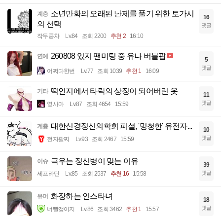
소년만화의 오래된 난제를 풀기 위한 토가시
계층
16
의 선택
댓글
작두콩차
Lv.84
조회 2200
추천 2
16:10
260808 있지 팬미팅 중 유나 버블팝
연예
5
댓글
어쩌다한번
Lv.77
조회 1039
추천 1
16:09
떡인지에서 타락의 상징이 되어버린 옷
기타
11
댓글
옆사마
Lv.87
조회 4654
15:59
대한신경정신의학회 피셜, '멍청한' 유전자...
계층
10
댓글
전자팔찌
Lv.93
조회 2467
15:59
극우는 정신병이 맞는 이유
이슈
39
댓글
세프라딘
Lv.85
조회 2537
추천 16
15:58
화장하는 인스타녀
유머
18
댓글
너빨갱이지
Lv.86
조회 3462
추천 1
15:57