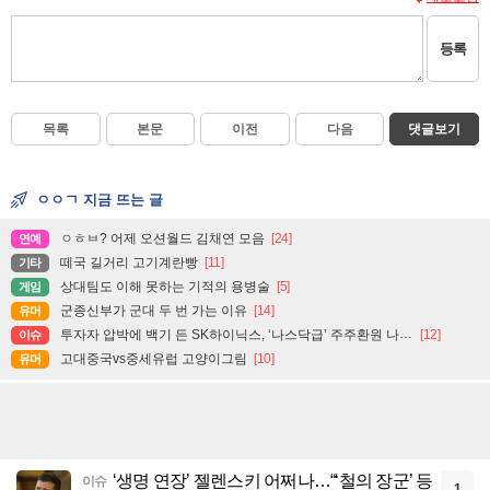
등록
목록
본문
이전
다음
댓글보기
ㅇㅇㄱ 지금 뜨는 글
ㅇㅎㅂ? 어제 오션월드 김채연 모음
[24]
연예
떼국 길거리 고기계란빵
[11]
기타
상대팀도 이해 못하는 기적의 용병술
[5]
게임
군종신부가 군대 두 번 가는 이유
[14]
유머
투자자 압박에 백기 든 SK하이닉스, ‘나스닥급’ 주주환원 나설까
[12]
이슈
고대중국vs중세유럽 고양이그림
[10]
유머
‘생명 연장’ 젤렌스키 어쩌나…“‘철의 장군’ 등
이슈
1