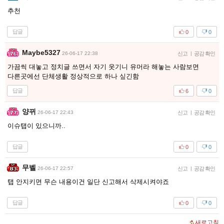
추천
답글
0
0
Maybe5327
26-06-17 22:38
신고
|
공감 확인
가끔씩 대놓고 정치글 쓰면서 자기 웃기니 유머라 해놓는 사람보면
다른곳에선 단체생활 정상적으로 하나 싶긴함
답글
6
0
양뀌
26-06-17 22:43
신고
|
공감 확인
이슈탭이 있으니까..
답글
0
0
무벨
26-06-17 22:57
신고
|
공감 확인
탭 안지키면 무슨 내용이건 일단 신고해서 삭제시켜야죠
답글
0
0
새로고침