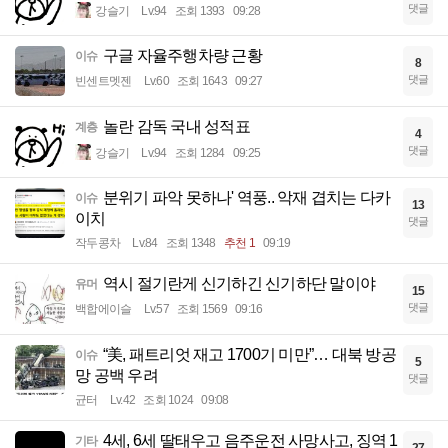
댓글
강슬기
Lv.94
조회 1393
09:28
구글 자율주행차량 근황
이슈
8
댓글
빈센트멧젠
Lv.60
조회 1643
09:27
놀란 감독 국내 성적표
계층
4
댓글
강슬기
Lv.94
조회 1284
09:25
분위기 파악 못하나' 역풍.. 악재 겹치는 다카
이슈
13
이치
댓글
작두콩차
Lv.84
조회 1348
추천 1
09:19
역시 절기란게 신기하긴 신기하단 말이야
유머
15
댓글
백합에이슬
Lv.57
조회 1569
09:16
“美, 패트리엇 재고 1700기 미만”… 대북 방공
이슈
5
망 공백 우려
댓글
균터
Lv.42
조회 1024
09:08
4세, 6세 딸태우고 음주운전 사망사고, 징역 1
기타