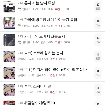
혼자 사는 남자 특징
기타
17
댓글
언데드
Lv.90
조회 5366
추천 6
07:06
한국에 방문한 세계인이 놀란 폭염
기타
19
댓글
언데드
Lv.90
조회 4146
추천 3
07:03
카레국의 오버 테크놀로지
기타
13
댓글
언데드
Lv.90
조회 4425
추천 1
06:57
ㅇㅎ) 스트레칭 하는 눈나
기타
8
댓글
스팀팩
Lv.88
조회 6775
추천 3
06:39
ㅇㅎ) 더워서 땀이 많이 났다는 일본 눈나
기타
8
댓글
스팀팩
Lv.88
조회 8541
추천 1
06:38
ㅇㅎ) 스파이더걸
기타
4
댓글
스팀팩
Lv.88
조회 7049
추천 3
06:34
튀김탈수기(탈유기)
기타
12