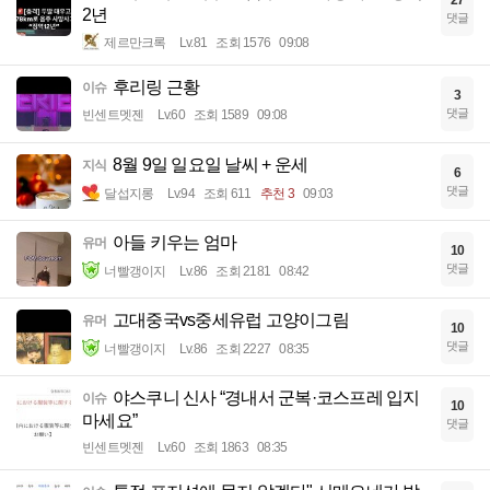
27
2년
댓글
제르만크록
Lv.81
조회 1576
09:08
후리링 근황
이슈
3
댓글
빈센트멧젠
Lv.60
조회 1589
09:08
8월 9일 일요일 날씨 + 운세
지식
6
댓글
달섭지롱
Lv.94
조회 611
추천 3
09:03
아들 키우는 엄마
유머
10
댓글
너빨갱이지
Lv.86
조회 2181
08:42
고대중국vs중세유럽 고양이그림
유머
10
댓글
너빨갱이지
Lv.86
조회 2227
08:35
야스쿠니 신사 “경내서 군복·코스프레 입지
이슈
10
마세요”
댓글
빈센트멧젠
Lv.60
조회 1863
08:35