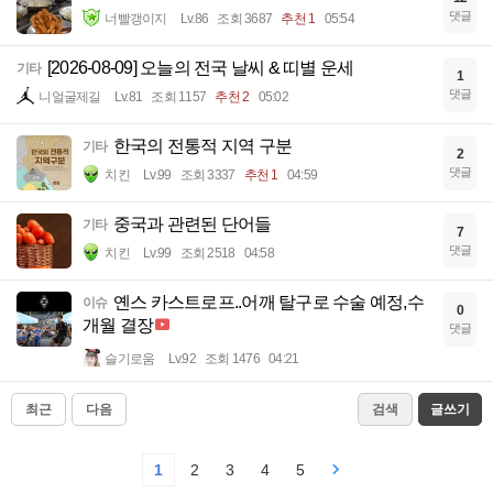
댓글
너빨갱이지
Lv.86
조회 3687
추천 1
05:54
[2026-08-09] 오늘의 전국 날씨 & 띠별 운세
기타
1
댓글
니얼굴제길
Lv.81
조회 1157
추천 2
05:02
한국의 전통적 지역 구분
기타
2
댓글
치킨
Lv.99
조회 3337
추천 1
04:59
중국과 관련된 단어들
기타
7
댓글
치킨
Lv.99
조회 2518
04:58
옌스 카스트로프..어깨 탈구로 수술 예정,수
이슈
0
개월 결장
댓글
슬기로움
Lv.92
조회 1476
04:21
최근
다음
검색
글쓰기
1
2
3
4
5