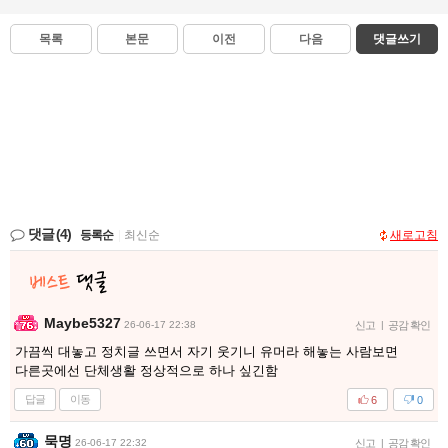
목록
본문
이전
다음
댓글쓰기
댓글
(4)
등록순
|
최신순
새로고침
Maybe5327
26-06-17 22:38
신고
|
공감 확인
가끔씩 대놓고 정치글 쓰면서 자기 웃기니 유머라 해놓는 사람보면
다른곳에선 단체생활 정상적으로 하나 싶긴함
답글
이동
6
0
묵명
26-06-17 22:32
신고
|
공감 확인