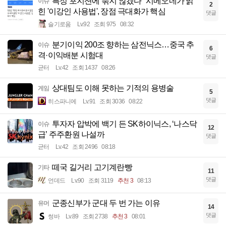
특정 포지션에 묶지 않겠다" 시메오네가 밝
이슈
2
힌 '이강인 사용법', 장점 극대화가 핵심
댓글
슬기로움
Lv.92
조회 975
08:32
분기이익 200조 향하는 삼전닉스…중국 추
이슈
6
격·이익배분 시험대
댓글
균터
Lv.42
조회 1437
08:26
상대팀도 이해 못하는 기적의 용병술
게임
5
댓글
히스파니에
Lv.91
조회 3036
08:22
투자자 압박에 백기 든 SK하이닉스, ‘나스닥
이슈
12
급’ 주주환원 나설까
댓글
균터
Lv.42
조회 2496
08:18
떼국 길거리 고기계란빵
기타
11
댓글
언데드
Lv.90
조회 3119
추천 3
08:13
군종신부가 군대 두 번 가는 이유
유머
14
댓글
썽바
Lv.89
조회 2738
추천 3
08:01