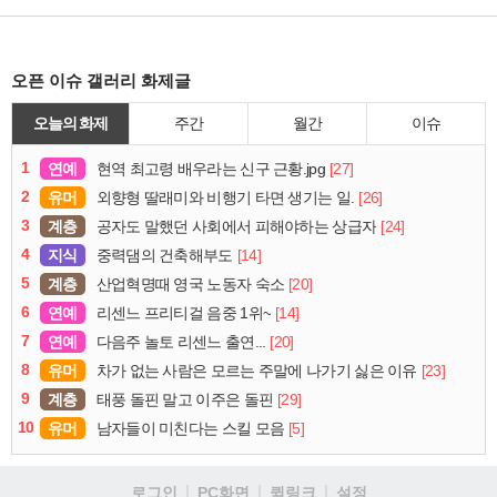
오픈 이슈 갤러리 화제글
오늘의 화제
주간
월간
이슈
1
연예
[27]
현역 최고령 배우라는 신구 근황.jpg
2
유머
[26]
외향형 딸래미와 비행기 타면 생기는 일.
3
계층
[24]
공자도 말했던 사회에서 피해야하는 상급자
4
지식
[14]
중력댐의 건축해부도
5
계층
[20]
산업혁명때 영국 노동자 숙소
6
연예
[14]
리센느 프리티걸 음중 1위~
7
연예
[20]
다음주 놀토 리센느 출연...
8
유머
[23]
차가 없는 사람은 모르는 주말에 나가기 싫은 이유
9
계층
[29]
태풍 돌핀 말고 이주은 돌핀
10
유머
[5]
남자들이 미친다는 스킬 모음
로그인
PC화면
퀵링크
설정