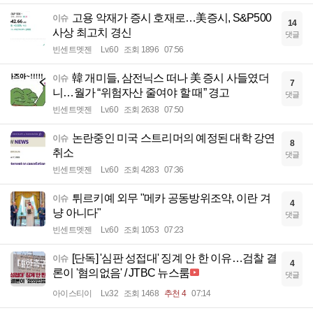
고용 악재가 증시 호재로…美증시, S&P500
이슈
14
사상 최고치 경신
댓글
빈센트멧젠
Lv.60
조회 1896
07:56
韓 개미들, 삼전닉스 떠나 美 증시 사들였더
이슈
7
니…월가 “위험자산 줄여야 할 때” 경고
댓글
빈센트멧젠
Lv.60
조회 2638
07:50
논란중인 미국 스트리머의 예정된 대학 강연
이슈
8
취소
댓글
빈센트멧젠
Lv.60
조회 4283
07:36
튀르키예 외무 "메카 공동방위조약, 이란 겨
이슈
4
냥 아니다"
댓글
빈센트멧젠
Lv.60
조회 1053
07:23
[단독] '심판 성접대' 징계 안 한 이유…검찰 결
이슈
4
론이 '혐의없음' / JTBC 뉴스룸
댓글
아이스티이
Lv.32
조회 1468
추천 4
07:14