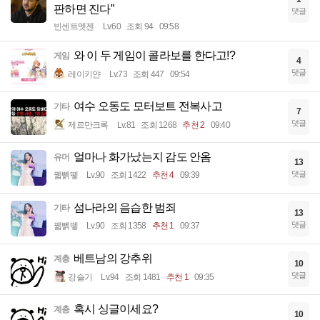
판하면 진다”
댓글
빈센트멧젠
Lv.60
조회 94
09:58
와 이 두 게임이 콜라보를 한다고!?
게임
4
댓글
레이키얀
Lv.73
조회 447
09:54
여수 오동도 모터보트 전복사고
기타
7
댓글
제르만크록
Lv.81
조회 1268
추천 2
09:40
얼마나 화가났는지 감도 안옴
유머
13
댓글
꿻뻵뗗
Lv.90
조회 1422
추천 4
09:39
섬나라의 음습한 범죄
기타
13
댓글
꿻뻵뗗
Lv.90
조회 1358
추천 1
09:37
베트남의 강추위
계층
10
댓글
강슬기
Lv.94
조회 1481
추천 1
09:35
혹시 싱글이세요?
계층
10