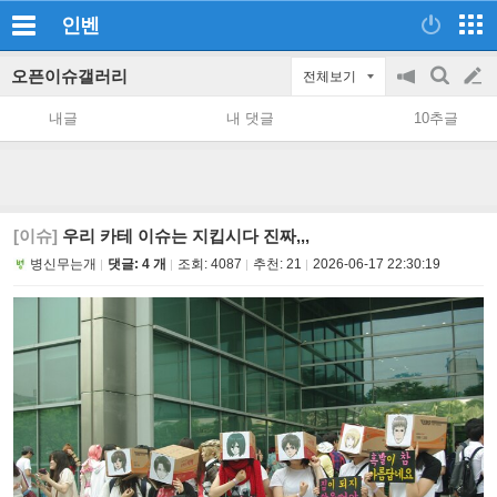
인벤
오픈이슈갤러리
전체보기
공
검
글
지
색
내글
내 댓글
10추글
on/off
쓰
기
[이슈]
우리 카테 이슈는 지킵시다 진짜,,,
병신무는개
댓글: 4 개
조회:
4087
추천:
21
2026-06-17 22:30:19