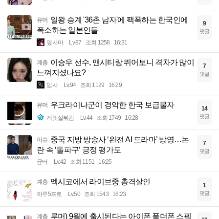
일왕 승계 '36촌 남자'에 팩폭하는 한국인에
유머
9
폭소하는 일본인들
댓글
옆사마
Lv.87
조회 1258
16:31
이승우 선수, 맨시티랑 뛰어보니 격차가 많이
계층
7
느껴지셨나요?
댓글
입사
Lv.94
조회 1129
16:29
우크라이나군이 경악한 한국 보급물자
유머
14
댓글
게맛살튀김
Lv.44
조회 1749
16:28
중국 지방 방송사 ‘완전 AI 드라마’ 방영…논
이슈
7
란 속 ‘돌파구’ 긍정 평가도
댓글
균터
Lv.42
조회 1151
16:25
멕시코에서 라이브중 총격살인
계층
1
댓글
하루5프로
Lv.50
조회 1543
16:23
루머) 9월에 출시된다는 아이폰 폴더폰 스펙
계층