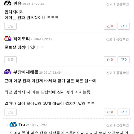
란슈
26-06-17 22:44
신고
|
공감 확인
깝치지마라
이거는 진짜 원초적이네 ㅋㅋㅋ
답글
0
0
하이도리
26-06-17 22:47
신고
|
공감 확인
문보살 갬성이 있어 ㅋ
답글
0
0
부장아재해돌
26-06-17 22:49
신고
|
공감 확인
근데 이형 진짜 미친게 63세라 믿기 힘든 빠른 센스에
최근 밈까지 다 아는 드립력에 진짜 젊게 사시는듯
얼마나 젊어 보이길래 30대 애들이 깝치지 말래 ㅋㅋ
답글
0
0
Tru
26-06-17 22:56
신고
|
공감 확인
연예계쪽이 계속 젊은 사람들과 소통하면서 지내다 보니 생각보다 안