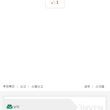
1
추천확인
신고
스팸신고
공유
스크랩
닑이