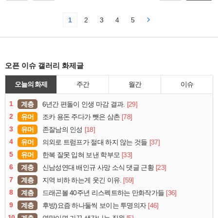
1
2
3
4
5
오픈 이슈 갤러리 화제글
오늘의 화제
주간
월간
이슈
1
계층
[29]
6년간 편돌이 인생 마감 결과.
2
유머
[78]
조카 용돈 주다가 뺏은 삼촌
3
유머
[18]
존잘남의 인성
4
유머
[37]
의외로 트럼프가 절대 하지 않는 것들
5
유머
[33]
한복 잘못 입혀 보낸 학부모
6
계층
[23]
신남성연대 배인규 사망 소식 댓글 근황
7
계층
[59]
지역 비하 하는게 웃긴 이유.
8
계층
[36]
드래곤볼 40주년 리스펙트하는 만화작가들
9
계층
[46]
후방)요즘 하나둘씩 보이는 투명의자
10
계층
[5]
연말이면 가끔 생각나는 직원