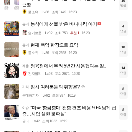
10
근황
댓글
풀소유
Lv.86
조회 1449
16:23
농심에게 선물 받은 바나나킥 아기
유머
4
댓글
슬기로움
Lv.92
조회 753
추천 1
16:20
현재 폭염 한장으로 요약
유머
18
댓글
풀소유
Lv.86
조회 2368
16:20
정육점에서 무려 5년간 사용했다는 칼..
계층
14
댓글
전자팔찌
Lv.93
조회 2671
16:20
참치 여러분들의 취향은?
기타
8
댓글
특대형피자
Lv.62
조회 997
16:19
"미국 '황금함대' 전함 건조 비용 50% 넘게 급
이슈
8
증…사업 실현 불확실"
댓글
균터
Lv.42
조회 1032
16:19