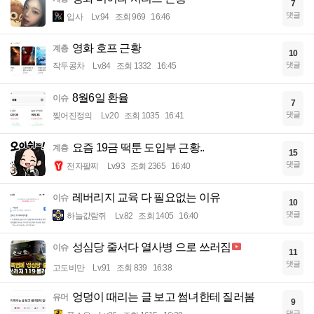
7
댓글
입사
Lv.94
조회 969
16:46
영화 호프 근황
계층
10
댓글
작두콩차
Lv.84
조회 1332
16:45
8월6일 환율
이슈
7
댓글
찢어진정의
Lv.20
조회 1035
16:41
요즘 19금 떡툰 도입부 근황..
계층
15
댓글
전자팔찌
Lv.93
조회 2365
16:40
레버리지 교육 다 필요없는 이유
이슈
10
댓글
하늘값람쥐
Lv.82
조회 1405
16:40
성심당 줄서다 열사병 으로 쓰러짐
이슈
11
댓글
고도비만
Lv.91
조회 839
16:38
엉덩이 때리는 글 보고 썸녀한테 질러봄
유머
9
댓글