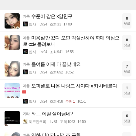
수준이 같은 x알친구
계층
0
댓글
입사
Lv.94
조회 33
17:00
미용실만 갔다 오면 떡실신하여 학대 의심으
계층
8
로 cctv 돌려보니
댓글
입사
Lv.94
조회 941
16:55
올여름 이제 다 끝났네요
계층
7
댓글
입사
Lv.94
조회 692
16:52
오피셜로 나온 나랑드 사이다 x 카사베르디
계층
1
댓글
입사
Lv.94
조회 458
추천 1
16:51
와..... 이걸 살아남네?
기타
6
댓글
제르만크록
Lv.81
조회 1063
16:50
영화 미이라 시리즈 근황
계층