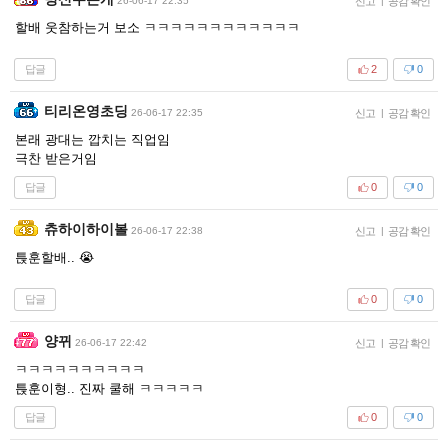
26-06-17 22:35
신고
|
공감 확인
할배 웃참하는거 보소 ㅋㅋㅋㅋㅋㅋㅋㅋㅋㅋㅋㅋ
답글
2
0
티리온영초딩
26-06-17 22:35
신고
|
공감 확인
본래 광대는 깝치는 직업임
극찬 받은거임
답글
0
0
츄하이하이볼
26-06-17 22:38
신고
|
공감 확인
튽훈할배.. 😭
답글
0
0
양뀌
26-06-17 22:42
신고
|
공감 확인
ㅋㅋㅋㅋㅋㅋㅋㅋㅋㅋ
튽훈이형.. 진짜 쿨해 ㅋㅋㅋㅋㅋ
답글
0
0