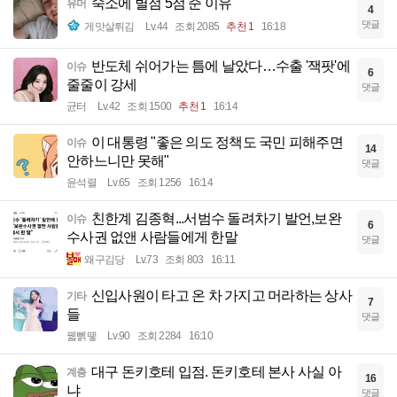
숙소에 별점 5점 준 이유
유머
4
댓글
게맛살튀김
Lv.44
조회 2085
추천 1
16:18
반도체 쉬어가는 틈에 날았다…수출 '잭팟'에
이슈
6
줄줄이 강세
댓글
균터
Lv.42
조회 1500
추천 1
16:14
이 대통령 "좋은 의도 정책도 국민 피해주면
이슈
14
안하느니만 못해"
댓글
윤석렬
Lv.65
조회 1256
16:14
친한계 김종혁...서범수 돌려차기 발언,보완
이슈
6
수사권 없앤 사람들에게 한말
댓글
왜구김당
Lv.73
조회 803
16:11
신입사원이 타고 온 차 가지고 머라하는 상사
기타
7
들
댓글
꿻뻵뗗
Lv.90
조회 2284
16:10
대구 돈키호테 입점. 돈키호테 본사 사실 아
계층
16
냐
댓글