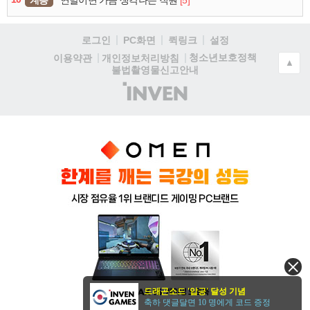
로그인
PC화면
퀵링크
설정
청소년보호정책
이용약관
개인정보처리방침
▲
불법촬영물신고안내
(주)
인
벤
드래곤소드 '압긍' 달성 기념
축하 댓글달면 10 명에게 코드 증정