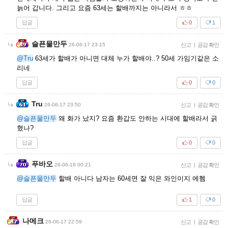
늙어 갑니다. 그리고 요즘 63세는 할배까지는 아니라서 ㅎㅎ
답글
0
1
슬픈물만두
26-06-17 23:15
신고
|
공감 확인
@Tru
63세가 할배가 아니면 대체 누가 할배야..? 50세 가임기같은 소
리네
답글
0
0
Tru
26-06-17 23:50
신고
|
공감 확인
@슬픈물만두
왜 화가 났지? 요즘 환갑도 안하는 시대에 할배라서 긁
혔나?
답글
0
0
푸바오
26-06-18 00:21
신고
|
공감 확인
@슬픈물만두
할배 아니다 남자는 60세면 잘 익은 와인이지 에헴
답글
1
0
나메크
26-06-17 22:59
신고
|
공감 확인