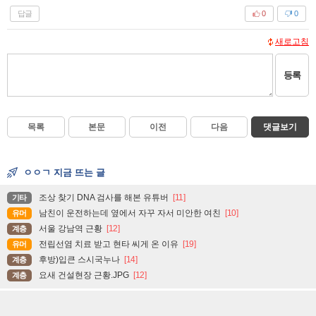
답글
0
0
새로고침
등록
목록
본문
이전
다음
댓글보기
ㅇㅇㄱ 지금 뜨는 글
조상 찾기 DNA 검사를 해본 유튜버
[11]
기타
남친이 운전하는데 옆에서 자꾸 자서 미안한 여친
[10]
유머
서울 강남역 근황
[12]
계층
전립선염 치료 받고 현타 씨게 온 이유
[19]
유머
후방)입큰 스시국누나
[14]
계층
요새 건설현장 근황.JPG
[12]
계층