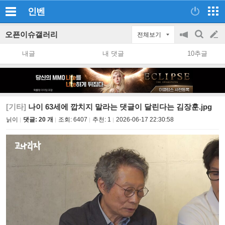
인벤
오픈이슈갤러리
전체보기
공
검
글
지
색
내글
내 댓글
10추글
on/off
쓰
기
[기타]
나이 63세에 깝치지 말라는 댓글이 달린다는 김장훈.jpg
닑이
댓글: 20 개
조회:
6407
추천:
1
2026-06-17 22:30:58