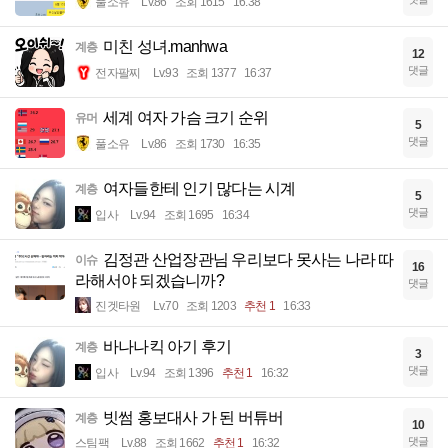
풀소유
Lv.86
조회 1615
16:38
미친 성녀.manhwa
계층
12
댓글
전자팔찌
Lv.93
조회 1377
16:37
세계 여자 가슴 크기 순위
유머
5
댓글
풀소유
Lv.86
조회 1730
16:35
여자들한테 인기 많다는 시계
계층
5
댓글
입사
Lv.94
조회 1695
16:34
김정관 산업장관님 우리보다 못사는 나라 따
이슈
16
라해서야 되겠습니까?
댓글
진겟타원
Lv.70
조회 1203
추천 1
16:33
바나나킥 아기 후기
계층
3
댓글
입사
Lv.94
조회 1396
추천 1
16:32
빗썸 홍보대사 가 된 버튜버
계층
10
댓글
스팀팩
Lv.88
조회 1662
추천 1
16:32