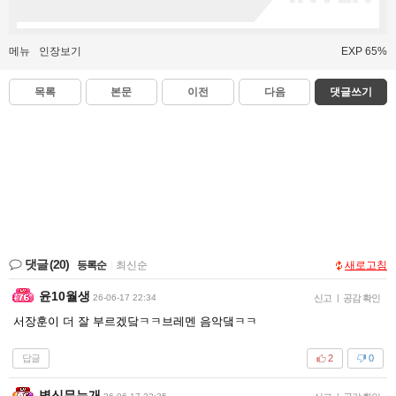
메뉴
인장보기
EXP 65%
목록
본문
이전
다음
댓글쓰기
댓글
(20)
등록순
|
최신순
새로고침
윤10월생
26-06-17 22:34
신고
|
공감 확인
서장훈이 더 잘 부르겠닼ㅋㅋ브레멘 음악댘ㅋㅋ
답글
2
0
병신무는개