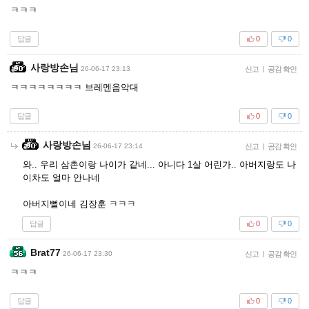
ㅋㅋㅋ
답글
0
0
사랑방손님
26-06-17 23:13
신고
|
공감 확인
ㅋㅋㅋㅋㅋㅋㅋㅋ 브레멘음악대
답글
0
0
사랑방손님
26-06-17 23:14
신고
|
공감 확인
와.. 우리 삼촌이랑 나이가 같네... 아니다 1살 어린가.. 아버지랑도 나
이차도 얼마 안나네
아버지뻘이네 김장훈 ㅋㅋㅋ
답글
0
0
Brat77
26-06-17 23:30
신고
|
공감 확인
ㅋㅋㅋ
답글
0
0