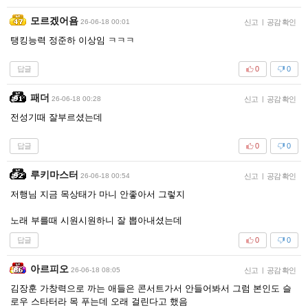
모르겠어욤
26-06-18 00:01
신고
|
공감 확인
탱킹능력 정준하 이상임 ㅋㅋㅋ
답글
0
0
패더
26-06-18 00:28
신고
|
공감 확인
전성기때 잘부르셨는데
답글
0
0
루키마스터
26-06-18 00:54
신고
|
공감 확인
저행님 지금 목상태가 마니 안좋아서 그렇지
노래 부를때 시원시원하니 잘 뽑아내셨는데
답글
0
0
아르피오
26-06-18 08:05
신고
|
공감 확인
김장훈 가창력으로 까는 애들은 콘서트가서 안들어봐서 그럼 본인도 슬
로우 스타터라 목 푸는데 오래 걸린다고 했음