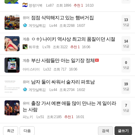
명량거북
Lv.87
조회 1896
추천 1
16:10
점점 삭막해지고 있는 햄버거집
유머
13
댓글
게맛살튀김
Lv.44
조회 2268
16:07
ㅇㅎ) 나이키 역사상 최고의 품질이던 시절
계층
14
댓글
화무호
Lv.78
조회 3122
추천 1
16:06
부산 사람들만 아는 일기장 정체
계층
0
댓글
아이스티이
Lv.32
조회 717
16:06
남자 둘이 싸워서 술자리 파토남
유머
19
댓글
게맛살튀김
Lv.44
조회 2704
16:02
출장 가서 예쁜 애들 많이 만나는 게 일이라
유머
7
는 사람
댓글
파노키
Lv.51
조회 2185
추천 1
16:01
최근
다음
검색
글쓰기