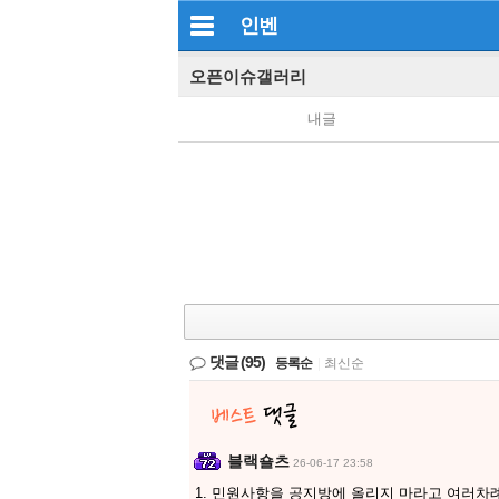
인벤
오픈이슈갤러리
내글
댓글
(95)
등록순
|
최신순
블랙숄츠
26-06-17 23:58
1. 민원사항을 공지방에 올리지 마라고 여러차