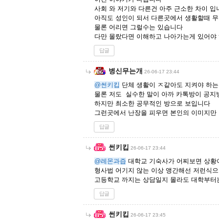
사회 와 저기와 다른건 아주 근소한 차이 
아직도 성인이 되서 다른곳에서 생활할때 
물론 어리면 그럴수는 있습니다
다만 몰랐다면 이해하고 나아가는게 있어야
답글
병신무는개
26-06-17 23:44
@썬키킵
단체 생활이 ㅈ같아도 지켜야 하는
물론 저도 실수한 말이 아까 카톡방이 공
하지만 최소한 공무적인 방으로 보입니다
그런곳에서 난장을 피우면 본인의 이미지만
답글
썬키킵
26-06-17 23:44
@레몬과즙
대학교 기숙사가 어찌보면 상황
형사법 어기지 않는 이상 앵간해선 저런식으
고등학교 까지는 상담일지 몰라도 대학부터
답글
썬키킵
26-06-17 23:45