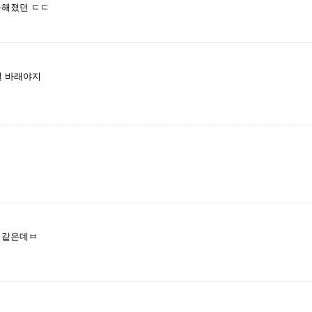
능해졌던 ㄷㄷ
길 바래야지
 같은데ㅂ