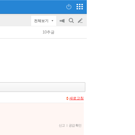
전체보기
공
검
글
지
색
10추글
on/off
쓰
기
새로고침
신고
|
공감 확인