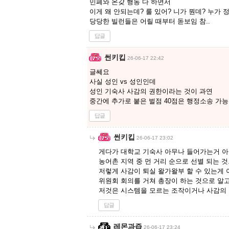
민폐와 온갖 행동 다 하면서
이게 왜 안되는데? 룰 있어? 니가 뭔데? 누가 
당당한 빌런들은 어릴 때부터 돋보임 참..
답글
썬키킵
26-06-17 22:42
글쎄요
사실 성인 vs 성인인데
성인 기숙사 사감의 권한이라는 것이 과연
중간에 추가로 붙은 벌점 40점은 행정소송 가
답글
썬키킵
26-06-17 23:02
게다가 대학교 기숙사 아무나 들어가는거 
농어촌 지역 중 먼 거리 순으로 선별 되는 
저렇게 사감이 퇴실 왈가왈부 할 수 있는게
위원회 회의를 거쳐 총장이 하는 것으로 알
저것은 시스템을 모르는 조작이거나 사감의
답글
레몬과즙
26-06-17 23:24