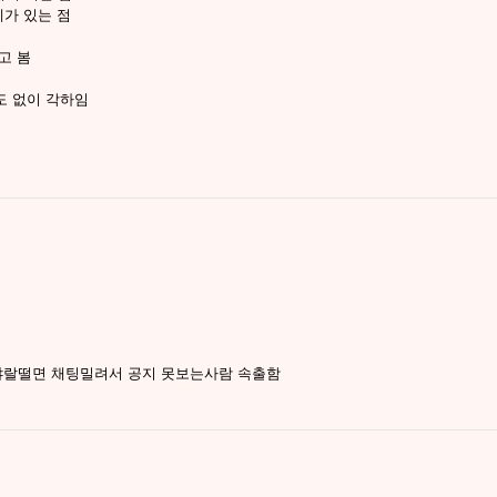
례가 있는 점
고 봄
도 없이 각하임
야랄떨면 채팅밀려서 공지 못보는사람 속출함