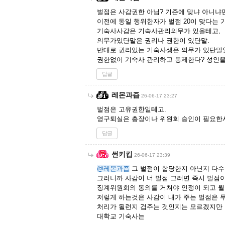
벌점은 사감권한 아님? 기준에 맞냐 아니냐만
이전에 동일 행위한자가 벌점 20이 맞다는 
기숙사사감은 기숙사관리의무가 있을테고,
의무가있단말은 권리나 권한이 있단말.
반대로 권리있는 기숙사생은 의무가 있단말
권한없이 기숙사 관리하고 통제한다? 성인을
답글
레몬과즙
26-06-17 23:27
벌점은 고유권한일테고.
영구퇴실은 총장이나 위원회 승인이 필요한
답글
썬키킵
26-06-17 23:39
@레몬과즙
그 벌점이 합당한지 아닌지 다수
그러니까 사감이 너 벌점 그러면 즉시 벌점
징계위원회의 동의를 거쳐야 인정이 되고 
저렇게 하는것은 사감이 내가 주는 벌점은 
처리가 될런지 겁주는 것인지는 모르겠지만
대학교 기숙사는