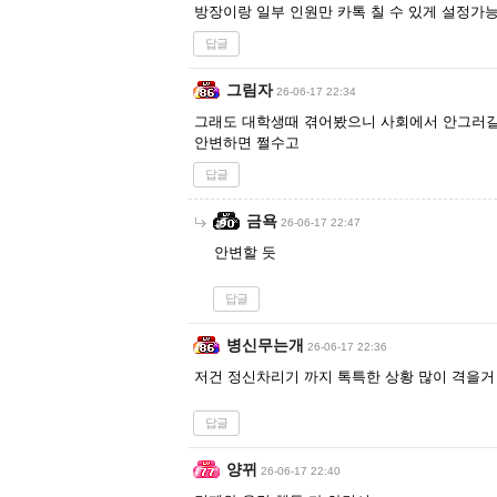
방장이랑 일부 인원만 카톡 칠 수 있게 설정가
답글
그림자
26-06-17 22:34
그래도 대학생때 겪어봤으니 사회에서 안그러
안변하면 쩔수고
답글
금욕
26-06-17 22:47
안변할 듯
답글
병신무는개
26-06-17 22:36
저건 정신차리기 까지 톡특한 상황 많이 격을거
답글
양뀌
26-06-17 22:40