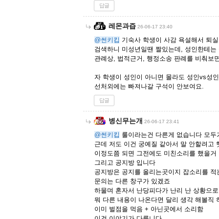
답글
레몬과즙
26-06-17 23:40
@썬키킵
기숙사 학생이 사감 욕설해서 퇴실
검색하니 미성년일땐 짤있는데, 성인한테는 
관례상, 법적근거, 행정소송 판례를 비춰보
자 학생이 성인이 아니면 몰라도 성인vs성
선처외에는 빠져나갈 구석이 안보여요.
답글
병신무는개
26-06-17 23:41
@썬키킵
룰이라는건 다른게 없습니다 모두가
근데 저도 이건 궁예질 같아서 말 안할려고
이정도쯤 되면 그전에도 미친소리를 했을거
그리고 공지방 입니다
공지방은 공지를 올리는곳이지 잡소리를 
문의는 다른 창구가 있겠죠
하물며 혼자서 난당피다가 난리 난 상황으
뭐 다른 내용이 나온다면 달리 생각 해볼직
이미 벌점을 먹음 + 아닌곳에서 소리함
이건 이야기가 다릅니다