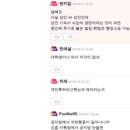
썬키킵
26-06-17 22:42
글쎄요
사실 성인 vs 성인인데
성인 기숙사 사감의 권한이라는 것이 과연
중간에 추가로 붙은 벌점 40점은 행정소송 가
답글
이동
천애설
26-06-17 22:33
대학생이나 되서 자각이 없네.
답글
처제
26-06-17 22:33
개인톡하라고햇는데 왜저러는겨
답글
Feelbell0
26-06-17 22:34
공지방에서 저런행동이 일어나니까
요즘 카톡방에서 공지방 만들면