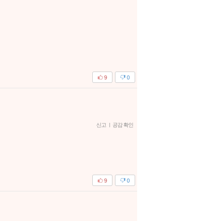
9
0
신고
|
공감 확인
9
0