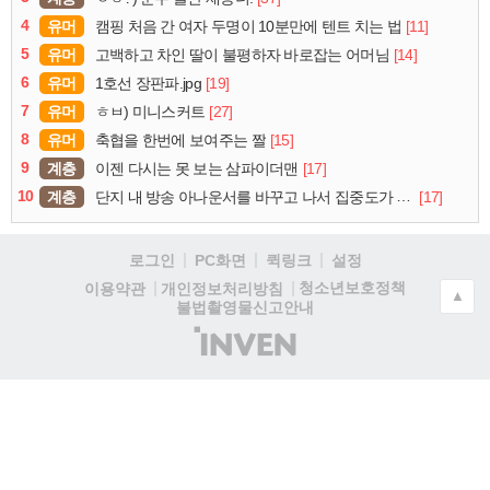
4
유머
[11]
캠핑 처음 간 여자 두명이 10분만에 텐트 치는 법
5
유머
[14]
고백하고 차인 딸이 불평하자 바로잡는 어머님
6
유머
[19]
1호선 장판파.jpg
7
유머
[27]
ㅎㅂ) 미니스커트
8
유머
[15]
축협을 한번에 보여주는 짤
9
계층
[17]
이젠 다시는 못 보는 삼파이더맨
10
계층
[17]
단지 내 방송 아나운서를 바꾸고 나서 집중도가 확 올라갔다는 한 아파트의 안내방송
로그인
PC화면
퀵링크
설정
청소년보호정책
이용약관
개인정보처리방침
▲
불법촬영물신고안내
(주)
인
벤