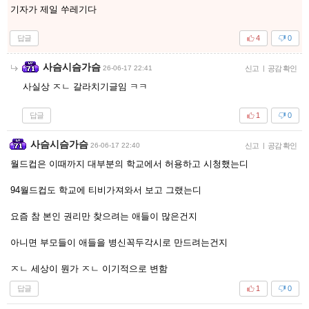
기자가 제일 쑤레기다
답글
4
0
사슴시슴가슴
26-06-17 22:41
신고
|
공감 확인
사실상 ㅈㄴ 갈라치기글임 ㅋㅋ
답글
1
0
사슴시슴가슴
26-06-17 22:40
신고
|
공감 확인
월드컵은 이때까지 대부분의 학교에서 허용하고 시청했는디
94월드컵도 학교에 티비가져와서 보고 그랬는디
요즘 참 본인 권리만 찾으려는 애들이 많은건지
아니면 부모들이 애들을 병신꼭두각시로 만드려는건지
ㅈㄴ 세상이 뭔가 ㅈㄴ 이기적으로 변함
답글
1
0