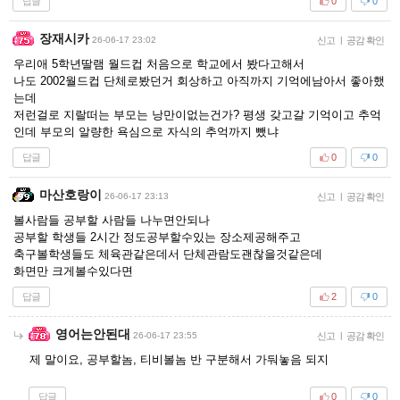
답글
0
0
장재시카
26-06-17 23:02
신고
|
공감 확인
우리애 5학년딸램 월드컵 처음으로 학교에서 봤다고해서
나도 2002월드컵 단체로봤던거 회상하고 아직까지 기억에남아서 좋아했
는데
저런걸로 지랄떠는 부모는 낭만이없는건가? 평생 갖고갈 기억이고 추억
인데 부모의 알량한 욕심으로 자식의 추억까지 뺐냐
답글
0
0
마산호랑이
26-06-17 23:13
신고
|
공감 확인
볼사람들 공부할 사람들 나누면안되나
공부할 학생들 2시간 정도공부할수있는 장소제공해주고
축구볼학생들도 체육관같은데서 단체관람도괜찮을것같은데
화면만 크게볼수있다면
답글
2
0
영어는안된대
26-06-17 23:55
신고
|
공감 확인
제 말이요, 공부할놈, 티비볼놈 반 구분해서 가둬놓음 되지
답글
0
0