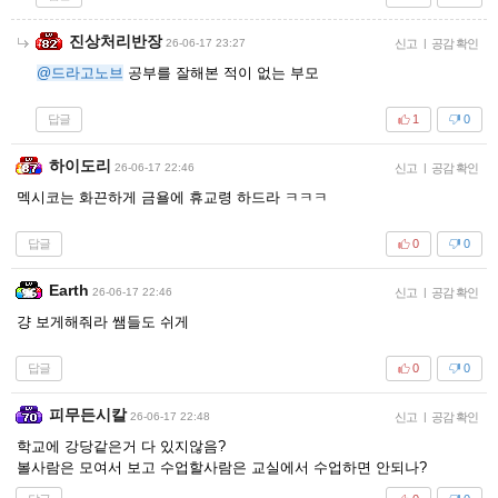
진상처리반장
26-06-17 23:27
신고
|
공감 확인
@드라고노브
공부를 잘해본 적이 없는 부모
답글
1
0
하이도리
26-06-17 22:46
신고
|
공감 확인
멕시코는 화끈하게 금욜에 휴교령 하드라 ㅋㅋㅋ
답글
0
0
Earth
26-06-17 22:46
신고
|
공감 확인
걍 보게해줘라 쌤들도 쉬게
답글
0
0
피무든시칼
26-06-17 22:48
신고
|
공감 확인
학교에 강당같은거 다 있지않음?
볼사람은 모여서 보고 수업할사람은 교실에서 수업하면 안되나?