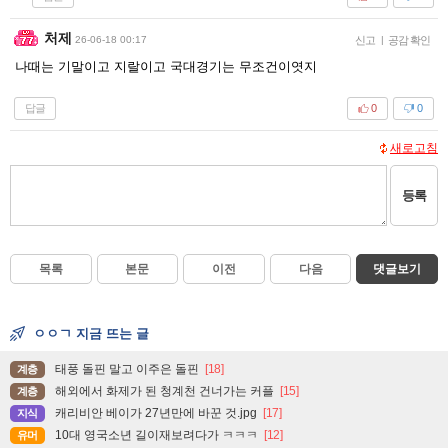
처제
26-06-18 00:17
신고
|
공감 확인
나때는 기말이고 지랄이고 국대경기는 무조건이엿지
답글
0
0
새로고침
등록
목록
본문
이전
다음
댓글보기
ㅇㅇㄱ 지금 뜨는 글
태풍 돌핀 말고 이주은 돌핀
[18]
계층
해외에서 화제가 된 청계천 건너가는 커플
[15]
계층
캐리비안 베이가 27년만에 바꾼 것.jpg
[17]
지식
10대 영국소년 길이재보려다가 ㅋㅋㅋ
[12]
유머