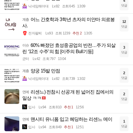
4
댓글
닉네임해야대
Lv.82
조회 645
13:09
어느 간호학과 3학년 츠자의 미얀마 의료봉
계층
12
사.
댓글
전자팔찌
Lv.93
조회 1239
추천 2
13:05
60% 빠졌던 효성중공업의 반전…주가 되살
이슈
3
린 ‘12조 수주’의 힘 [이주의 Bull기둥]
댓글
균터
Lv.42
조회 797
13:04
양궁 15발 만점
계층
2
댓글
닉네임해야대
Lv.82
조회 739
13:02
리센느) 전참시 선공개 된 넓어진 집에서의
연예
2
일상 ㅋㅋ
댓글
입사
Lv.94
조회 810
추천 1
12:56
맨시티 유니폼 입고 헤딩하는 리센느 메이
연예
1
댓글
입사
Lv.94
조회 849
추천 1
12:51