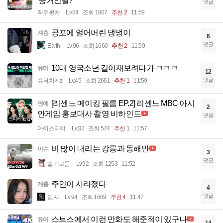
'증거인멸?'
댓글
작두콩차
Lv.84
조회 1807
추천 2
11:59
공포에 얼어버린 댕댕이
계층
6
댓글
Earth
Lv.96
조회 1660
추천 2
11:59
10대 영국소년 길이재보려다가 ㅋㅋㅋ
유머
12
댓글
슈퍼차지z
Lv.45
조회 2661
추천 1
11:59
[리센느 메이킹 필름 EP.2] 리센느 MBC 아시
연예
2
안게임 홍보대사 촬영 비하인드
댓글
아이스티이
Lv.32
조회 574
추천 1
11:57
비 많이 내리는 강릉과 동해안
이슈
3
댓글
슬기로움
Lv.92
조회 1253
11:52
주인이 사라졌다
계층
4
댓글
입사
Lv.94
조회 1689
추천 4
11:47
스브스에서 이런 만화도 해준적이 있구나
유머
14