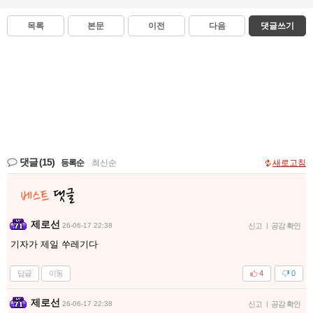
목록
본문
이전
다음
댓글쓰기
댓글
(15)
등록순
|
최신순
새로고침
제로선
26-06-17 22:38
신고
|
공감 확인
기자가 제일 쑤레기다
답글
이동
4
0
제로선
26-06-17 22:38
신고
|
공감 확인