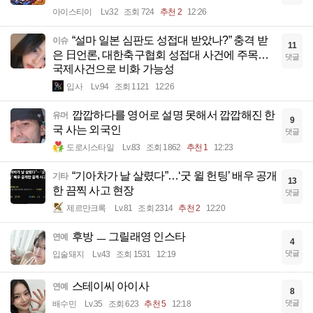
아이스티이
Lv.32
조회 724
추천 2
12:26
“설마 일본 심판도 성접대 받았나?” 충격 받
이슈
11
은 日언론, 대한축구협회 성접대 사건에 주목…
댓글
국제사건으로 비화 가능성
입사
Lv.94
조회 1121
12:26
깝깝하다를 영어로 설명 못해서 깝깝해진 한
유머
9
국 사는 외국인
댓글
도로시스타일
Lv.83
조회 1862
추천 1
12:23
“기아차가 날 살렸다”…‘굿 윌 헌팅’ 배우 공개
기타
13
한 끔찍 사고 현장
댓글
제르만크록
Lv.81
조회 2314
추천 2
12:20
후방 ㅡ 그릴래영 인스타
연예
4
댓글
입술돼지
Lv.43
조회 1531
12:19
스테이씨 아이사
연예
8
댓글
배수민
Lv.35
조회 623
추천 5
12:18