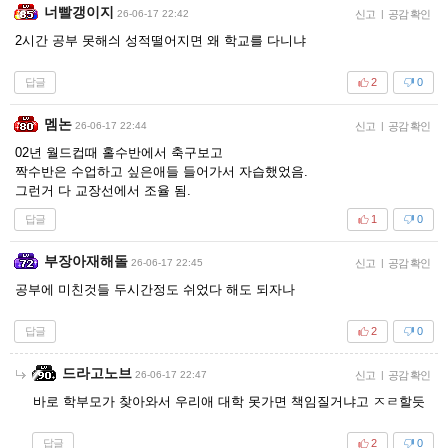
너빨갱이지
26-06-17 22:42
신고
|
공감 확인
2시간 공부 못해싀 성적떨어지면 왜 학교를 다니냐
답글
2
0
멤논
26-06-17 22:44
신고
|
공감 확인
02년 월드컵때 홀수반에서 축구보고
짝수반은 수업하고 싶은애들 들어가서 자습했었음.
그런거 다 교장선에서 조율 됨.
답글
1
0
부장아재해돌
26-06-17 22:45
신고
|
공감 확인
공부에 미친것들 두시간정도 쉬었다 해도 되자나
답글
2
0
드라고노브
26-06-17 22:47
신고
|
공감 확인
바로 학부모가 찾아와서 우리애 대학 못가면 책임질거냐고 ㅈㄹ할듯
답글
2
0