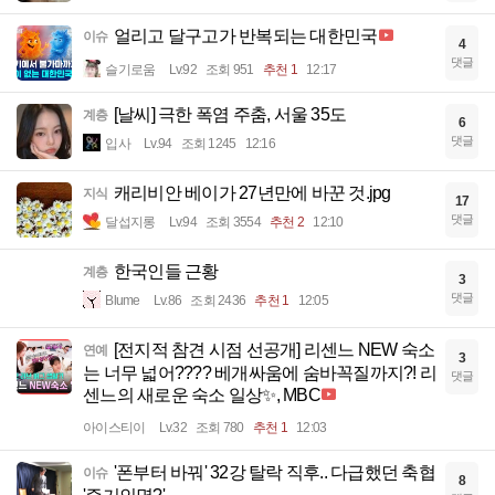
얼리고 달구고가 반복되는 대한민국
이슈
4
댓글
슬기로움
Lv.92
조회 951
추천 1
12:17
[날씨] 극한 폭염 주춤, 서울 35도
계층
6
댓글
입사
Lv.94
조회 1245
12:16
캐리비안 베이가 27년만에 바꾼 것.jpg
지식
17
댓글
달섭지롱
Lv.94
조회 3554
추천 2
12:10
한국인들 근황
계층
3
댓글
Blume
Lv.86
조회 2436
추천 1
12:05
[전지적 참견 시점 선공개] 리센느 NEW 숙소
연예
3
는 너무 넓어???? 베개싸움에 숨바꼭질까지?! 리
댓글
센느의 새로운 숙소 일상✨, MBC
아이스티이
Lv.32
조회 780
추천 1
12:03
'폰부터 바꿔' 32강 탈락 직후.. 다급했던 축협
이슈
8