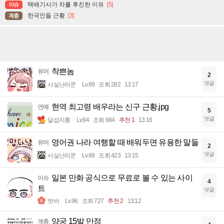
택배기사가 차를 후진한 이유
[5]
이슈
한국인들 근황
[3]
계층
착쁜놈
유머
2
댓글
사실난라쿤
Lv.89
조회 282
13:17
현역 최고령 배우라는 신구 근황.jpg
연예
5
댓글
달섭지롱
Lv.94
조회 684
추천 1
13:16
영어권 나라 여행할 때 배워두면 유용한 말들
유머
2
댓글
사실난라쿤
Lv.89
조회 423
13:15
일본 만화 공식으로 무료로 볼 수 있는 사이
이슈
4
트
댓글
벗바
Lv.96
조회 727
추천 2
13:12
양궁 15발 만점
계층