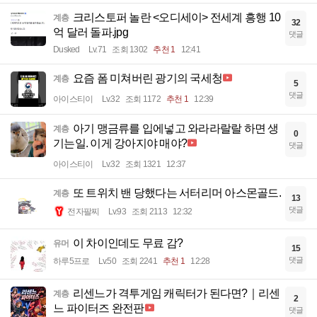
크리스토퍼 놀란 <오디세이> 전세계 흥행 10
계층
32
억 달러 돌파.jpg
댓글
Dusked
Lv.71
조회 1302
추천 1
12:41
요즘 폼 미쳐버린 광기의 국세청
계층
5
댓글
아이스티이
Lv.32
조회 1172
추천 1
12:39
아기 맹금류를 입에넣고 와라라랄랄 하면 생
계층
0
기는일. 이게 강아지야 매야?
댓글
아이스티이
Lv.32
조회 1321
12:37
또 트위치 밴 당했다는 서터리머 아스몬골드.
계층
13
댓글
전자팔찌
Lv.93
조회 2113
12:32
이 차이인데도 무료 감?
유머
15
댓글
하루5프로
Lv.50
조회 2241
추천 1
12:28
리센느가 격투게임 캐릭터가 된다면?｜리센
계층
2
느 파이터즈 완전판
댓글