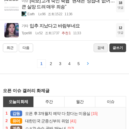
[속보] 고개 숙인 축협 "현재는 '성접대' 없어…
이슈
18
큰 실망 드려 매우 죄송"
댓글
Earth
Lv.96
조회 1522
11:36
입추 지났다고 바람부네요
기타
12
댓글
Type98
Lv.52
조회 1737
추천 1
11:33
최근
다음
검색
글쓰기
1
2
3
4
5
오픈 이슈 갤러리 화제글
오늘의 화제
주간
월간
이슈
1
감동
[15]
오픈 후 3개월치 예약 다 찼다는 미용실
2
유머
[41]
대한민국 군종신부의 위엄
3
계층
[37]
ㅇㅎ?) 순수 골반 재능녀.