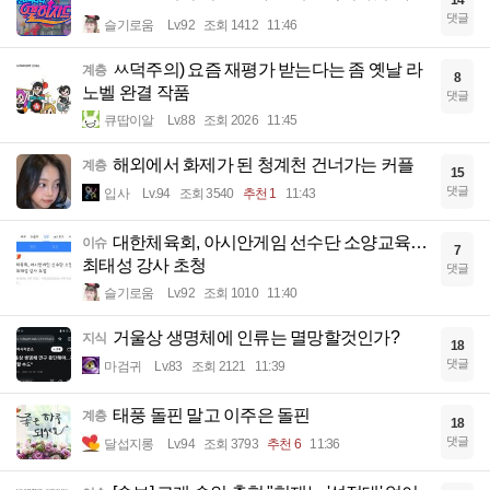
댓글
슬기로움
Lv.92
조회 1412
11:46
ㅆ덕주의) 요즘 재평가 받는다는 좀 옛날 라
계층
8
노벨 완결 작품
댓글
큐땁이알
Lv.88
조회 2026
11:45
해외에서 화제가 된 청계천 건너가는 커플
계층
15
댓글
입사
Lv.94
조회 3540
추천 1
11:43
대한체육회, 아시안게임 선수단 소양교육…
이슈
7
최태성 강사 초청
댓글
슬기로움
Lv.92
조회 1010
11:40
거울상 생명체에 인류는 멸망할것인가?
지식
18
댓글
마검귀
Lv.83
조회 2121
11:39
태풍 돌핀 말고 이주은 돌핀
계층
18
댓글
달섭지롱
Lv.94
조회 3793
추천 6
11:36