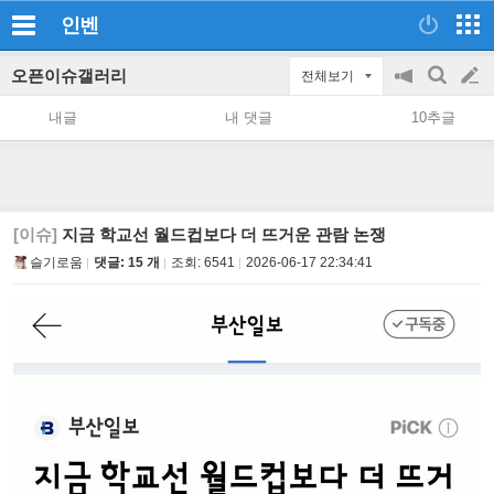
인벤
오픈이슈갤러리
전체보기
공
검
글
지
색
내글
내 댓글
10추글
on/off
쓰
기
[이슈]
지금 학교선 월드컵보다 더 뜨거운 관람 논쟁
슬기로움
댓글: 15 개
조회:
6541
2026-06-17 22:34:41