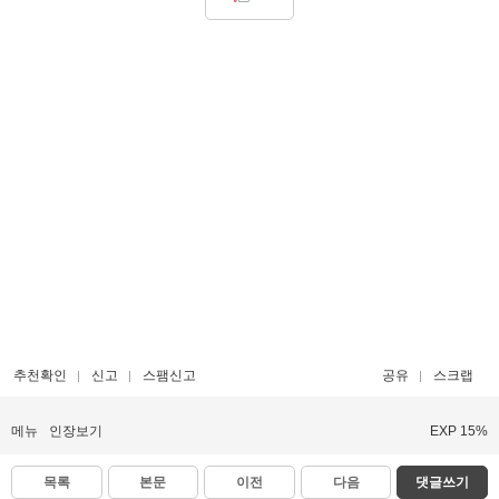
추천확인
신고
스팸신고
공유
스크랩
메뉴
인장보기
EXP 15%
목록
본문
이전
다음
댓글쓰기