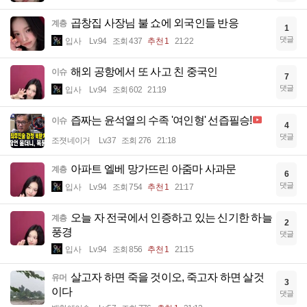
곱창집 사장님 불 쇼에 외국인들 반응
계층
1
댓글
입사
Lv.94
조회 437
추천 1
21:22
해외 공항에서 또 사고 친 중국인
이슈
7
댓글
입사
Lv.94
조회 602
21:19
즙짜는 윤석열의 수족 '여인형' 선즙필승!
이슈
4
댓글
조졋네이거
Lv.37
조회 276
21:18
아파트 엘베 망가뜨린 아줌마 사과문
계층
6
댓글
입사
Lv.94
조회 754
추천 1
21:17
오늘 자 전국에서 인증하고 있는 신기한 하늘
계층
2
풍경
댓글
입사
Lv.94
조회 856
추천 1
21:15
살고자 하면 죽을 것이오, 죽고자 하면 살것
유머
3
이다
댓글