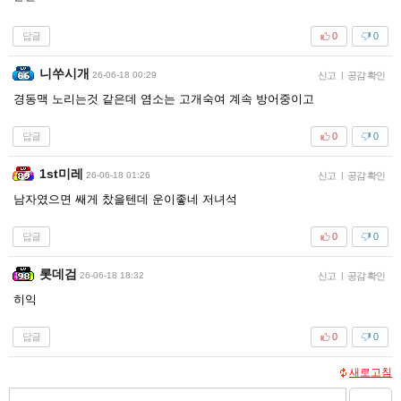
답글
0
0
니쑤시개
26-06-18 00:29
신고
|
공감 확인
경동맥 노리는것 같은데 염소는 고개숙여 계속 방어중이고
답글
0
0
1st미레
26-06-18 01:26
신고
|
공감 확인
남자였으면 쌔게 찼을텐데 운이좋네 저녀석
답글
0
0
롯데검
26-06-18 18:32
신고
|
공감 확인
히익
답글
0
0
새로고침