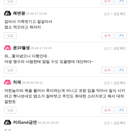
답글
0
0
쾌변왕
26-06-17 23:40
신고
|
공감 확인
잡아서 가죽벗기고 잘갈아서
염소 먹으라고 줘야지
답글
0
0
윤10월생
26-06-17 23:45
신고
|
공감 확인
와,,.쫓아냈으니 다행인데..
야생 맹수라 사람한테 덤빌 수도 있을텐데 대단하다~
답글
0
0
처제
26-06-18 00:12
신고
|
공감 확인
어린놈이라 목을 물어서 죽이려는게 아니고 코랑 입을 막아서 질식 시키
려고 햇나보네요 염소가 잘버텻고 주인도 최대한 소리지르고 해서 대처
잘한듯
답글
0
0
커피and금연
26-06-18 00:24
신고
|
공감 확인
ㄷㄷ