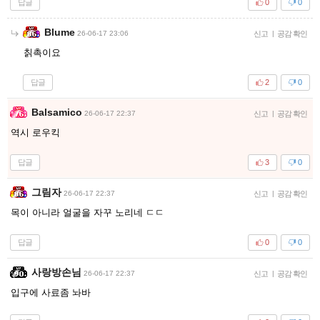
답글
0
0
Blume
26-06-17 23:06
신고
|
공감 확인
칡촉이요
답글
2
0
Balsamico
26-06-17 22:37
신고
|
공감 확인
역시 로우킥
답글
3
0
그림자
26-06-17 22:37
신고
|
공감 확인
목이 아니라 얼굴을 자꾸 노리네 ㄷㄷ
답글
0
0
사랑방손님
26-06-17 22:37
신고
|
공감 확인
입구에 사료좀 놔바