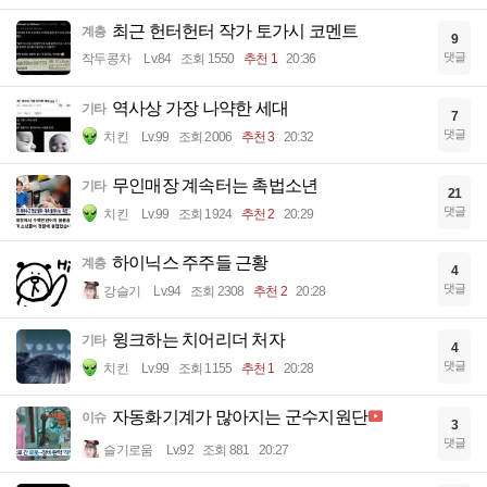
최근 헌터헌터 작가 토가시 코멘트
계층
9
댓글
작두콩차
Lv.84
조회 1550
추천 1
20:36
역사상 가장 나약한 세대
기타
7
댓글
치킨
Lv.99
조회 2006
추천 3
20:32
무인매장 계속터는 촉법소년
기타
21
댓글
치킨
Lv.99
조회 1924
추천 2
20:29
하이닉스 주주들 근황
계층
4
댓글
강슬기
Lv.94
조회 2308
추천 2
20:28
윙크하는 치어리더 처자
기타
4
댓글
치킨
Lv.99
조회 1155
추천 1
20:28
자동화기계가 많아지는 군수지원단
이슈
3
댓글
슬기로움
Lv.92
조회 881
20:27