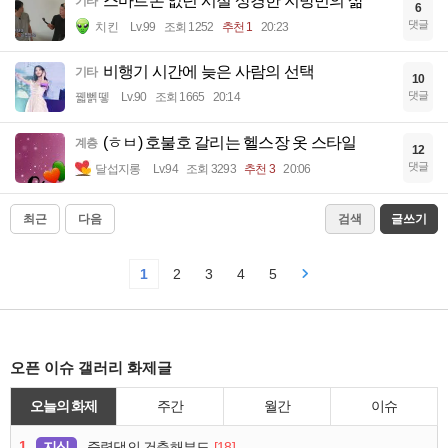
스마트폰 없던 시절 상경한 지방민의 삶
기타
6
댓글
치킨
Lv.99
조회 1252
추천 1
20:23
비행기 시간에 늦은 사람의 선택
기타
10
댓글
꿻뻵뗗
Lv.90
조회 1665
20:14
(ㅎㅂ) 호불호 갈리는 헬스장 옷 스타일
계층
12
댓글
달섭지롱
Lv.94
조회 3293
추천 3
20:06
최근
다음
검색
글쓰기
1
2
3
4
5
오픈 이슈 갤러리 화제글
오늘의 화제
주간
월간
이슈
1
지식
[18]
중력댐의 건축해부도