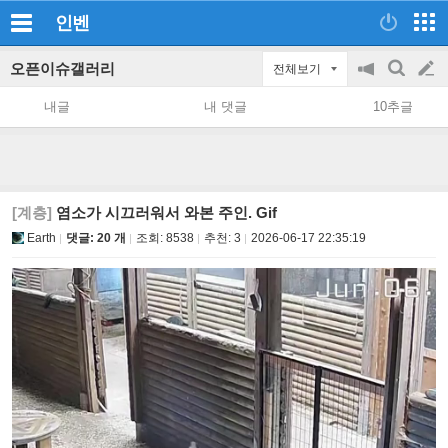
인벤
오픈이슈갤러리
전체보기
공
검
글
지
색
내글
내 댓글
10추글
on/off
쓰
기
[계층]
염소가 시끄러워서 와본 주인. Gif
Earth
댓글: 20 개
조회:
8538
추천:
3
2026-06-17 22:35:19