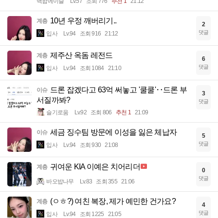
백합에이슬
Lv.57
조회 776
추천 1
21:12
10년 우정 깨버리기..
계층
2
댓글
입사
Lv.94
조회 916
21:12
제주산 옥돔 레전드
계층
6
댓글
입사
Lv.94
조회 1084
21:10
드론 잡겠다고 63억 써놓고 '쿨쿨'‥드론 부
이슈
3
서질까봐?
댓글
슬기로움
Lv.92
조회 806
추천 1
21:09
세금 징수팀 방문에 이성을 잃은 체납자
이슈
5
댓글
입사
Lv.94
조회 930
21:08
귀여운 KIA 이예은 치어리더
계층
0
댓글
바오밥나무
Lv.83
조회 355
21:06
(ㅇㅎ?) 여친 복장, 제가 예민한 건가요?
계층
4
댓글
입사
Lv.94
조회 1225
21:05