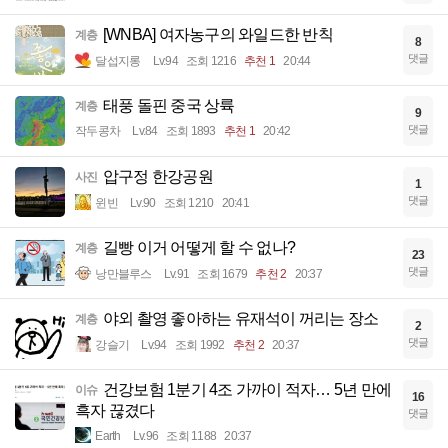
[WNBA] 여자농구의 와일드한 반칙
계층
8
댓글
달섭지롱
Lv.94
조회 1216
추천 1
20:44
태풍 돌핀 중국 상륙
계층
9
댓글
작두콩차
Lv.84
조회 1893
추천 1
20:42
압구정 한강공원
사진
1
댓글
윈빈
Lv.90
조회 1210
20:41
길빵 이거 어떻게 할 수 없나?
계층
23
댓글
낭만블루스
Lv.91
조회 1679
추천 2
20:37
야외 촬영 좋아하는 유재석이 꺼리는 장소
계층
2
댓글
강슬기
Lv.94
조회 1992
추천 2
20:37
건강보험 1분기 4조 가까이 적자… 5년 만에
이슈
16
흑자 끊겼다
댓글
Earth
Lv.96
조회 1188
20:37