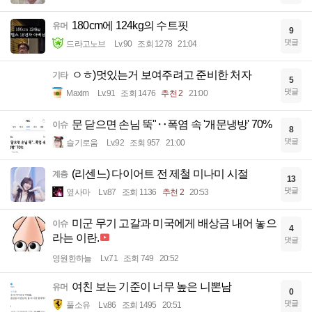
180cm에 124kg의 수트핏
유머
9
댓글
드라고노브
Lv.90
조회 1278
21:04
ㅇㅎ)멋있는거 보여주려고 준비한 처자
기타
5
댓글
Maxim
Lv.91
조회 1476
추천 2
21:00
문 닫으면 손님 뚝"‥폭염 속 '개문냉방' 70%
이슈
8
댓글
슬기로움
Lv.92
조회 957
21:00
(리센느) 다이어트 전 제철 미나미 시절
계층
13
댓글
옆사마
Lv.87
조회 1136
추천 2
20:53
미군 무기 고갈과 미국에게 배상금 내어 놓으
이슈
4
라는 이란.
댓글
영원한하늘
Lv.71
조회 749
20:52
여친 보는 기준이 너무 높은 니뽄남
유머
0
댓글
풀소유
Lv.86
조회 1495
20:51