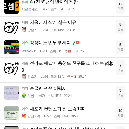
AI) 2159년의 반지의 제왕
유머
12
댓글
제로섬게임
Lv.57
조회 1516
20:27
서울에서 살기 싫은 이유
계층
8
댓글
강슬기
Lv.94
조회 1455
20:26
징징대는 법무부 싸다구
이슈
5
댓글
Warlock04
Lv.41
조회 815
추천 1
20:25
전라도 해달이 충청도 친구를 소개하는 법.jp
계층
7
g
댓글
강슬기
Lv.94
조회 1272
추천 2
20:24
손글씨로 쓴 이력서
기타
3
댓글
치킨
Lv.99
조회 1517
20:24
체포가 컨텐츠가 된 요즘 10대
이슈
19
댓글
달섭지롱
Lv.94
조회 1894
20:23