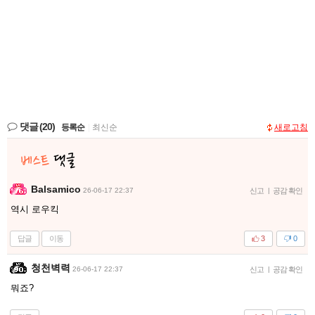
댓글
(20)
등록순
|
최신순
새로고침
Balsamico
26-06-17 22:37
신고
|
공감 확인
역시 로우킥
답글
이동
3
0
청천벽력
26-06-17 22:37
신고
|
공감 확인
뭐죠?