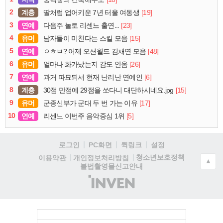
2
계층
[19]
딸처럼 업어키운 7년 터울 여동생
3
연예
[23]
다음주 놀토 리센느 출연...
4
유머
[15]
남자들이 미친다는 스킬 모음
5
연예
[48]
ㅇㅎㅂ? 어제 오션월드 김채연 모음
6
유머
[26]
얼마나 화가났는지 감도 안옴
7
연예
[6]
과거 파묘되서 현재 난리난 연예인
8
계층
[15]
30점 만점에 29점을 쏘다니 대단하시네요.jpg
9
유머
[17]
군종신부가 군대 두 번 가는 이유
10
연예
[5]
리센느 이번주 음악중심 1위
로그인
PC화면
퀵링크
설정
청소년보호정책
이용약관
개인정보처리방침
▲
불법촬영물신고안내
(주)
인
벤