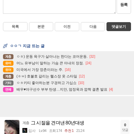
등록
목록
본문
이전
다음
댓글보기
ㅇㅇㄱ 지금 뜨는 글
ㅇㅎ) 운동 욕구가 살아나는 한다는 코어운동.
[32]
계층
어느 유부남이 말하는 가슴 큰 아내의 장점.
[24]
유머
미국에서 가장 깡촌이라는 주.
[16]
유머
(ㅎㅂ) 호불호 갈리는 헬스장 옷 스타일
[12]
계층
ㅇㅎ키티 좋아하는분 구경하고 가십쇼
[10]
기타
배우♥야구선수 부부 탄생…지안, 엄정욱과 깜짝 결혼 발표
[4]
연예
그 시절을 견뎌낸 80년대생
계층
0
댓글
입사
Lv.94
조회 174
추천 1
21:24