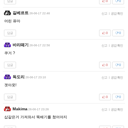
답글
0
0
길베르트
26-06-17 22:46
신고
|
공감 확인
어린 퓨마
답글
0
0
바리떼기
26-06-17 22:56
신고
|
공감 확인
쿠거 ?
답글
0
0
독도리
26-06-17 23:10
신고
|
공감 확인
겟아웃!
답글
0
0
Makima
26-06-17 23:26
신고
|
공감 확인
삽같은거 가져와서 뚝배기를 쳤어야지