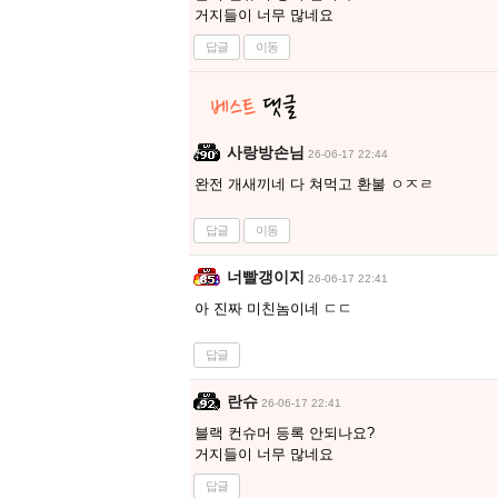
거지들이 너무 많네요
답글
이동
사랑방손님
26-06-17 22:44
완전 개새끼네 다 쳐먹고 환불 ㅇㅈㄹ
답글
이동
너빨갱이지
26-06-17 22:41
아 진짜 미친놈이네 ㄷㄷ
답글
란슈
26-06-17 22:41
블랙 컨슈머 등록 안되나요?
거지들이 너무 많네요
답글