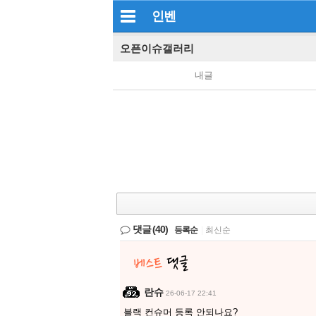
인벤
오픈이슈갤러리
내글
댓글
(40)
등록순
|
최신순
란슈
26-06-17 22:41
블랙 컨슈머 등록 안되나요?