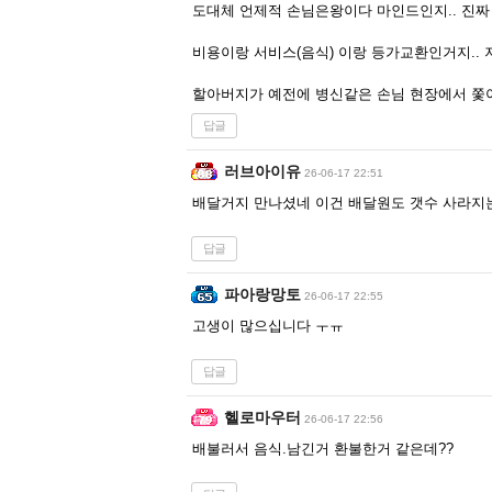
도대체 언제적 손님은왕이다 마인드인지.. 진짜
비용이랑 서비스(음식) 이랑 등가교환인거지..
할아버지가 예전에 병신같은 손님 현장에서 쫓아
답글
러브아이유
26-06-17 22:51
배달거지 만나셨네 이건 배달원도 갯수 사라지
답글
파아랑망토
26-06-17 22:55
고생이 많으십니다 ㅜㅠ
답글
헬로마우터
26-06-17 22:56
배불러서 음식.남긴거 환불한거 같은데??