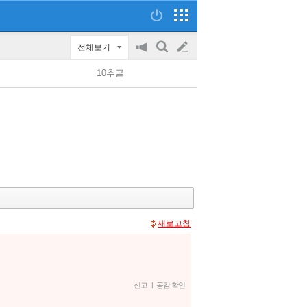
전체보기
공
검
글
지
색
10추글
on/off
쓰
기
새로고침
신고
|
공감 확인