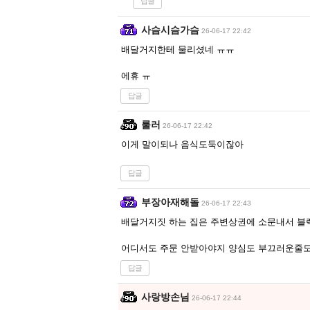
답글
사슴시슴가슴
26-06-17 22:42
배달거지한테 물리셨네 ㅠㅠ
에휴 ㅠ
답글
룰러
26-06-17 22:42
이게 말이되나 음식도둑이잖아
답글
부장아재해돌
26-06-17 22:43
배달거지짓 하는 집은 주변상권에 소문내서 블
어디서도 주문 안받아야지 양심도 부끄러운줄
답글
사랑방손님
26-06-17 22:44