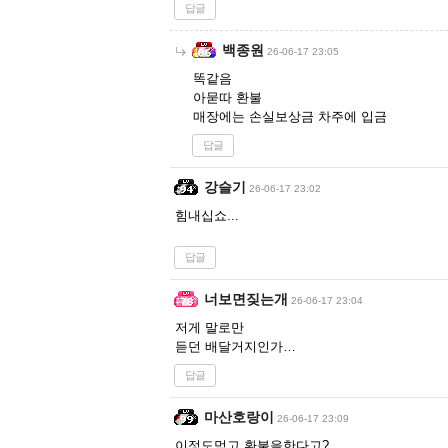
답글
백종원
26-06-17 23:05
똑같음
아묻따 환불
매장에는 손실보상금 차주에 입금
답글
강슬기
26-06-17 23:02
힘내십쇼...
답글
너보면짖는개
26-06-17 23:04
저게 말로만
듣던 배달거지인가…
답글
마산호랑이
26-06-17 23:09
이정도먹고 환불을한다고?