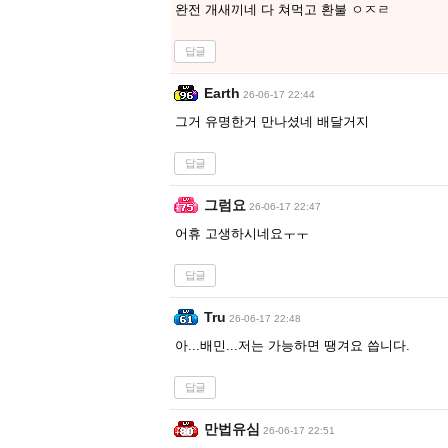
완전 개새끼네 다 쳐먹고 환불 ㅇㅈㄹ
답글
Earth
26-06-17 22:44
그거 유명한거 만나셨네 배달거지
답글
그럼요
26-06-17 22:47
어휴 고생하시네요ㅜㅜ
답글
Tru
26-06-17 22:48
아...배민...저는 가능하면 땡겨요 씁니다.
답글
만법유심
26-06-17 22:51