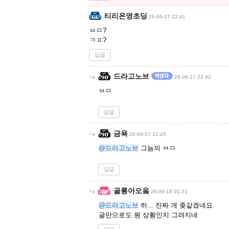
티리온영초딩
26-06-17 22:41
ㅂㅁ?
ㅋㅍ?
답글
드라고노브
26-06-17 22:42
ㅂㅁ
답글
금욕
26-06-17 22:45
@드라고노브
그늠의 ㅂㅁ
답글
골룡아오옼
26-06-18 01:21
@드라고노브
하... 진짜 개 좆같겠네요
글만으로도 뭔 상황인지 그려지네