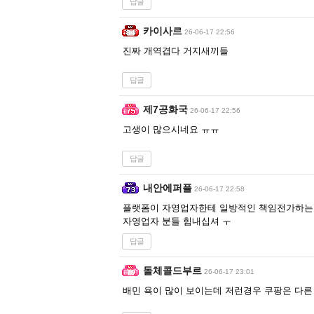
답글
카이사르
26-06-17 22:56
진짜 개역겹다 거지새끼들
답글
제7공화국
26-06-17 22:56
고생이 많으시네요 ㅠㅠ
답글
내안에퍼플
26-06-17 22:58
플랫폼이 자영업자한테 일방적인 책임전가하는거
자영업자 분들 힘내십셔 ㅜ
답글
돌체콜드부르
26-06-17 23:01
배민 욕이 많이 보이는데 저런경우 쿠팡은 다른