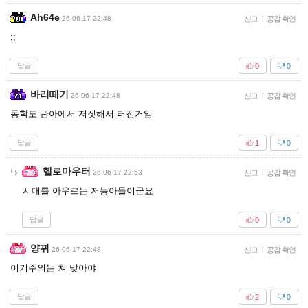
Ah64e
26-06-17 22:48
신고
|
공감 확인
;;
답글
0
0
바리떼기
26-06-17 22:48
신고
|
공감 확인
동학도 관아에서 저짓해서 터진거임
답글
1
0
헬로마우터
26-06-17 22:53
신고
|
공감 확인
시대를 아우르는 저능아들이군요
답글
0
0
양뀌
26-06-17 22:48
신고
|
공감 확인
이기주의는 쳐 맞아야
답글
2
0