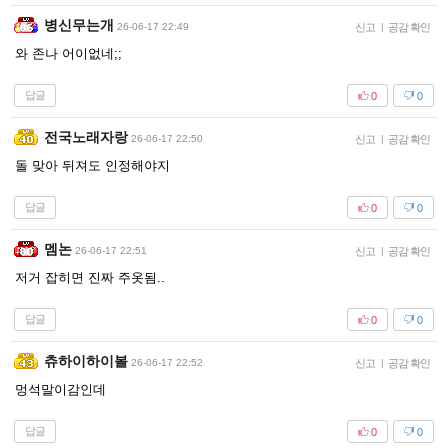
병신무는개
26-06-17 22:49
신고
|
공감 확인
와 존나 어이없네;;
답글
0
0
전국노래자랑
26-06-17 22:50
신고
|
공감 확인
돌 맞아 뒤져도 인정해야지
답글
0
0
멤논
26-06-17 22:51
신고
|
공감 확인
저거 잡히면 진짜 주옷됨..
답글
0
0
츄하이하이볼
26-06-17 22:52
신고
|
공감 확인
멍석말이감인데
답글
0
0