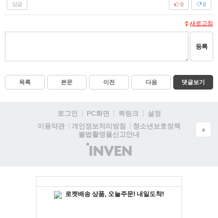
답글
0
0
새로고침
등록
목록
본문
이전
다음
댓글보기
로그인
PC화면
퀵링크
설정
청소년보호정책
이용약관
개인정보처리방침
▲
불법촬영물신고안내
(주)
인
벤