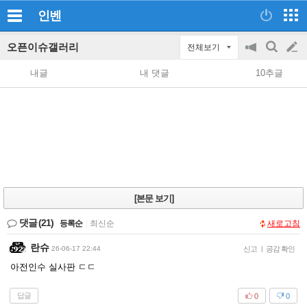
인벤
오픈이슈갤러리
전체보기
공
검
글
지
색
내글
내 댓글
10추글
on/off
쓰
기
[본문 보기]
댓글
(21)
등록순
|
최신순
새로고침
란슈
26-06-17 22:44
신고
|
공감 확인
아전인수 실사판 ㄷㄷ
답글
0
0