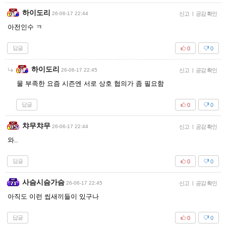
하이도리
26-06-17 22:44
신고
|
공감 확인
아전인수 ㅋ
답글
0
0
하이도리
26-06-17 22:45
신고
|
공감 확인
물 부족한 요즘 시즌엔 서로 상호 협의가 좀 필요함
답글
0
0
챠무챠무
26-06-17 22:44
신고
|
공감 확인
와..
답글
0
0
사슴시슴가슴
26-06-17 22:45
신고
|
공감 확인
아직도 이런 씹새끼들이 있구나
답글
0
0