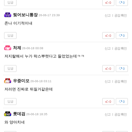
답글
0
0
찢어보니통장
26-06-17 23:39
신고
|
공감 확인
존나 이기적이내
답글
0
0
처제
26-06-18 00:08
신고
|
공감 확인
저지랄해서 누가 락스뿌렷다고 들었었는데ㅋㅋ
답글
0
0
우중미모
26-06-18 03:11
신고
|
공감 확인
저러면 진짜로 뒤질거같은데
답글
0
0
롯데검
26-06-18 18:35
신고
|
공감 확인
와 양아치네