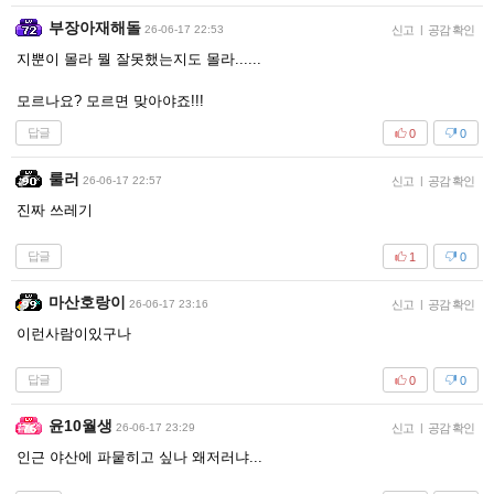
부장아재해돌
26-06-17 22:53
신고
|
공감 확인
지뿐이 몰라 뭘 잘못했는지도 몰라......
모르나요? 모르면 맞아야죠!!!
답글
0
0
룰러
26-06-17 22:57
신고
|
공감 확인
진짜 쓰레기
답글
1
0
마산호랑이
26-06-17 23:16
신고
|
공감 확인
이런사람이있구나
답글
0
0
윤10월생
26-06-17 23:29
신고
|
공감 확인
인근 야산에 파뭍히고 싶나 왜저러냐...