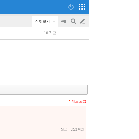
전체보기
공
검
글
지
색
10추글
on/off
쓰
기
새로고침
신고
|
공감 확인