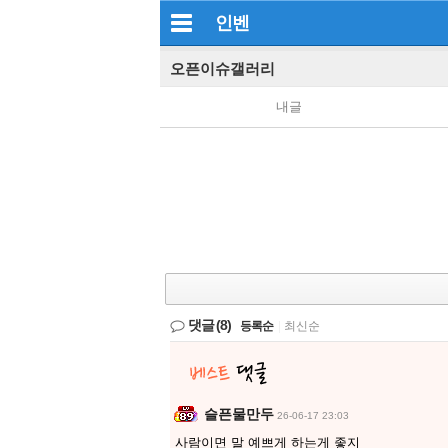
인벤
오픈이슈갤러리
내글
댓글
(8)
등록순
|
최신순
슬픈물만두
26-06-17 23:03
사람이면 말 예쁘게 하는게 좋지