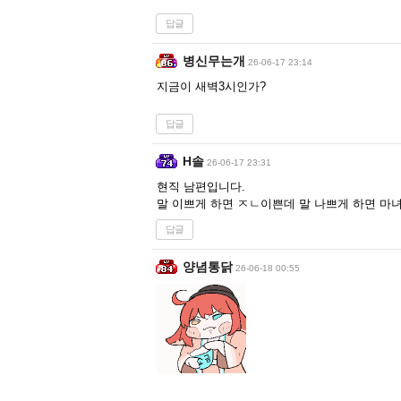
답글
병신무는개
26-06-17 23:14
지금이 새벽3시인가?
답글
H솔
26-06-17 23:31
현직 남편입니다.
말 이쁘게 하면 ㅈㄴ이쁜데 말 나쁘게 하면 마
답글
양념통닭
26-06-18 00:55