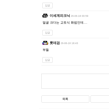
답글
이세계피크닉
26-06-18 00:59
얼굴 크다는 교토식 화법인데....
답글
롯데검
26-06-18 18:43
부들
답글
목록