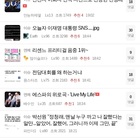
18
댓글
안능하제옇
Lv.13
조회 1749
추천 4
19:02
오늘자 이재명 대통령 SNS.....jpg
이슈
30
댓글
Earth
Lv.96
조회 3298
추천 6
18:44
리센느 프리티걸 음중 1위~
연예
9
댓글
많이슬프다
Lv.90
조회 1489
추천 6
18:42
전당대회를 왜 하는거냐
이슈
18
댓글
원스타조
Lv.75
조회 2183
추천 6
18:41
에스파의 위로곡 - 'Live My Life'
연예
0
댓글
배수민
Lv.35
조회 687
추천 1
18:34
박선원 "정청래, 맨날 누구 까고 나 잘했다는
이슈
31
말만...알았어, 잘했어, 그러니까 이제 그만, 끝"
댓글
파인더1
Lv.80
조회 2021
18:21