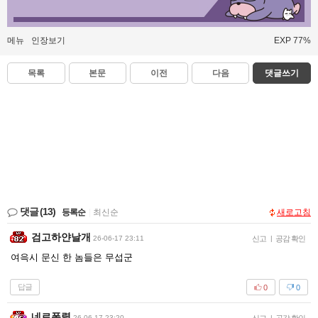
메뉴
인장보기
EXP 77%
목록
본문
이전
다음
댓글쓰기
댓글
(13)
등록순
|
최신순
새로고침
검고하얀날개
26-06-17 23:11
신고
|
공감 확인
여윽시 문신 한 놈들은 무섭군
답글
0
0
네르폭렬
26-06-17 23:20
|