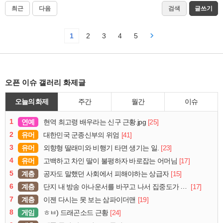
최근
다음
검색
글쓰기
1
2
3
4
5
오픈 이슈 갤러리 화제글
오늘의 화제
주간
월간
이슈
1
연예
[25]
현역 최고령 배우라는 신구 근황.jpg
2
유머
[41]
대한민국 군종신부의 위엄
3
유머
[23]
외향형 딸래미와 비행기 타면 생기는 일.
4
유머
[17]
고백하고 차인 딸이 불평하자 바로잡는 어머님
5
계층
[15]
공자도 말했던 사회에서 피해야하는 상급자
6
계층
[17]
단지 내 방송 아나운서를 바꾸고 나서 집중도가 확 올라갔다는 한 아파트의 안내방송
7
계층
[19]
이젠 다시는 못 보는 삼파이더맨
8
게임
[24]
ㅎㅂ) 드래곤소드 근황