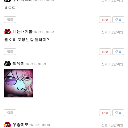
신고
공감 확인
ㅎㄷㄷ
답글
0
0
너는내게봄
26-06-18 01:02
신고
|
공감 확인
뭘 야려 포경선 함 불러줘 ?
답글
0
0
쌕유이
26-06-18 01:09
신고
|
공감 확인
답글
0
0
우중미모
26-06-18 03:10
신고
|
공감 확인