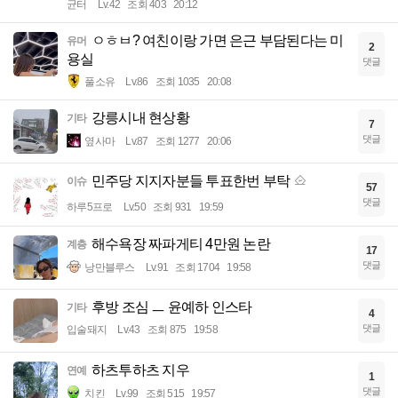
균터
Lv.42
조회 403
20:12
ㅇㅎㅂ? 여친이랑 가면 은근 부담된다는 미
유머
2
용실
댓글
풀소유
Lv.86
조회 1035
20:08
강릉시내 현상황
기타
7
댓글
옆사마
Lv.87
조회 1277
20:06
민주당 지지자분들 투표한번 부탁
이슈
57
댓글
하루5프로
Lv.50
조회 931
19:59
해수욕장 짜파게티 4만원 논란
계층
17
댓글
낭만블루스
Lv.91
조회 1704
19:58
후방 조심 ㅡ 윤예하 인스타
기타
4
댓글
입술돼지
Lv.43
조회 875
19:58
하츠투하츠 지우
연예
1
댓글
치킨
Lv.99
조회 515
19:57