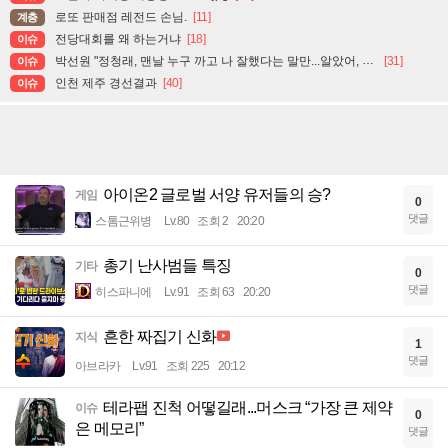
로또 판매점 레전드 손님.
[11]
계층
전당대회를 왜 하는거냐
[18]
이슈
박선원 "정청래, 맨날 누구 까고 나 잘했다는 말만...알았어, 잘했어, 그러니까 이제 그만, 끝"
[31]
이슈
인천 제주 경선결과
[40]
이슈
아이온2 글로벌 서양 유저들의 승?
게임
0
댓글
스톰근위병
Lv.80
조회 2
20:20
총기 난사범들 특징
기타
0
댓글
히스파니에
Lv.91
조회 63
20:20
흔한 짜집기 신화
지식
1
댓글
아브라카
Lv.91
조회 225
20:12
테라팹 진척 어떻길래...머스크 “가장 큰 제약
이슈
0
은 메모리”
댓글