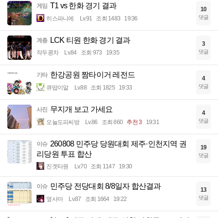
T1 vs 한화 경기 결과
게임
10
댓글
히스파니에
Lv.91
조회 1483
19:36
LCK 티원 한화 경기 결과
계층
3
댓글
작두콩차
Lv.84
조회 973
19:35
한강공원 짬타이거 레전드
기타
4
댓글
큐땁이알
Lv.88
조회 1825
19:33
무지개 보고 가세요
사진
4
댓글
오늘도피씨방
Lv.86
조회 860
추천 3
19:31
260808 민주당 당원대회 제주·인천지역 권
이슈
19
리당원 투표 합산
댓글
진겟타원
Lv.70
조회 1147
19:30
민주당 전당대회 8/8일자 합산결과
이슈
13
댓글
옆사마
Lv.87
조회 1664
19:22