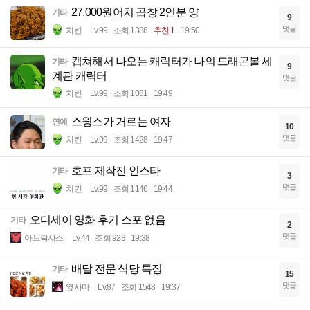
27,000원어치 곱창 2인분 양
기타
9
댓글
치킨
Lv.99
조회 1388
추천 1
19:50
캡쳐해서 나오는 캐릭터가 나의 드래곤볼 세
기타
9
계관 캐릭터
댓글
치킨
Lv.99
조회 1081
19:49
스윙스가 거르는 여자
연예
10
댓글
치킨
Lv.99
조회 1428
19:47
호프 제작진 인스타
기타
3
댓글
치킨
Lv.99
조회 1146
19:44
오디세이 영화 후기 스포 없음
기타
2
댓글
아브락사스
Lv.44
조회 923
19:38
배달 전문 식당 특징
기타
15
댓글
옆사마
Lv.87
조회 1548
19:37