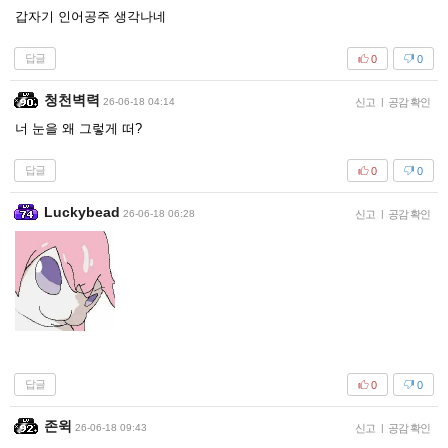
갑자기 인어공주 생각나네
답글
0
0
청천벽력
26-06-18 04:14
신고
|
공감 확인
너 눈을 왜 그렇게 떠?
답글
0
0
Luckybead
26-06-18 06:28
신고
|
공감 확인
답글
0
0
존윅
26-06-18 09:43
신고
|
공감 확인