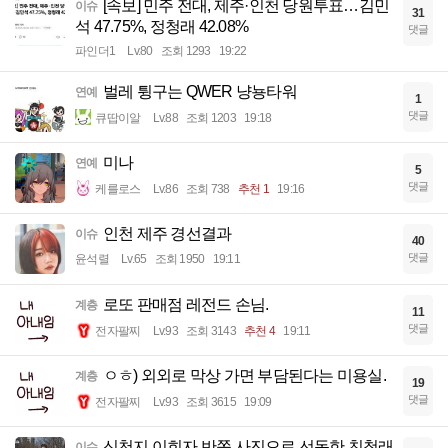
[속보] 민주 전대, 제주·인천 당원투표…김민
이슈
31
석 47.75%, 정청래 42.08%
댓글
파인더1
Lv.80
조회 1293
19:22
벌레 튕구는 QWER 냥뇽타워
연예
1
댓글
큐땁이알
Lv.88
조회 1203
19:18
미나
연예
5
댓글
케를로스
Lv.86
조회 738
추천 1
19:16
인천 제주 경선결과
이슈
40
댓글
윤석렬
Lv.65
조회 1950
19:11
로또 판매점 레전드 손님.
계층
11
댓글
전자팔찌
Lv.93
조회 3143
추천 4
19:11
ㅇㅎ) 외외로 막상 가면 부담된다는 미용실.
계층
19
댓글
전자팔찌
Lv.93
조회 3615
19:09
신천지 이희자 반쪽 사진으로 선동한 친청래
이슈