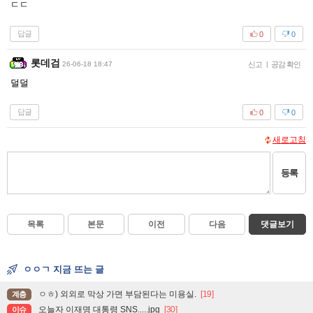
ㄷㄷ
답글
0
0
롯데검
26-06-18 18:47
신고
|
공감 확인
덜덜
답글
0
0
새로고침
등록
목록
본문
이전
다음
댓글보기
ㅇㅇㄱ 지금 뜨는 글
ㅇㅎ) 외외로 막상 가면 부담된다는 미용실.
[19]
계층
오늘자 이재명 대통령 SNS.....jpg
[30]
이슈