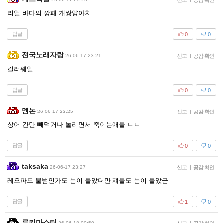
신고
공감 확인
리얼 바다의 깡패 개쌍양아치..
답글
0
0
전국노래자랑
26-06-17 23:21
신고
|
공감 확인
킬러웨일
답글
0
0
멤논
26-06-17 23:25
신고
|
공감 확인
상어 간만 빼먹거나 놀리면서 죽이는애들 ㄷㄷ
답글
0
0
taksaka
26-06-17 23:27
신고
|
공감 확인
레오파드 물범인가도 눈이 돌았더만 쟤들도 눈이 돌았군
답글
1
0
루키마스터
26-06-18 00:50
|