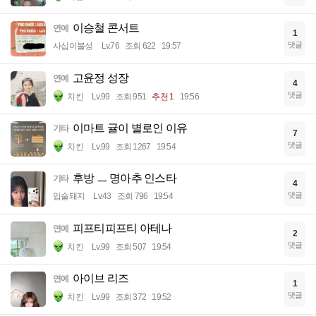
이승철 콘서트
연예
1
댓글
사십이불성
Lv.76
조회 622
19:57
고윤정 성장
연예
4
댓글
치킨
Lv.99
조회 951
추천 1
19:56
이마트 귤이 별로인 이유
기타
7
댓글
치킨
Lv.99
조회 1267
19:54
후방 ㅡ 명아추 인스타
기타
4
댓글
입술돼지
Lv.43
조회 796
19:54
피프티피프티 아테나
연예
2
댓글
치킨
Lv.99
조회 507
19:54
아이브 리즈
연예
1
댓글
치킨
Lv.99
조회 372
19:52