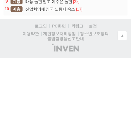
9
계층
[22]
태풍 돌핀 말고 이주은 돌핀
10
계층
[17]
산업혁명때 영국 노동자 숙소
로그인
PC화면
퀵링크
설정
청소년보호정책
이용약관
개인정보처리방침
▲
불법촬영물신고안내
(주)
인
벤