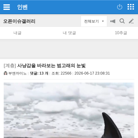
인벤
오픈이슈갤러리
전체보기
공
검
글
지
색
내글
내 댓글
10추글
on/off
쓰
기
[계층]
사냥감을 바라보는 범고래의 눈빛
부엔까미노
댓글: 13 개
조회:
22566
2026-06-17 23:08:31