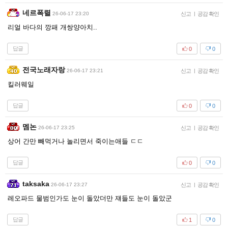
네르폭렬
26-06-17 23:20
신고
|
공감 확인
리얼 바다의 깡패 개쌍양아치..
답글
0
0
전국노래자랑
26-06-17 23:21
신고
|
공감 확인
킬러웨일
답글
0
0
멤논
26-06-17 23:25
신고
|
공감 확인
상어 간만 빼먹거나 놀리면서 죽이는애들 ㄷㄷ
답글
0
0
taksaka
26-06-17 23:27
신고
|
공감 확인
레오파드 물범인가도 눈이 돌았더만 쟤들도 눈이 돌았군
답글
1
0