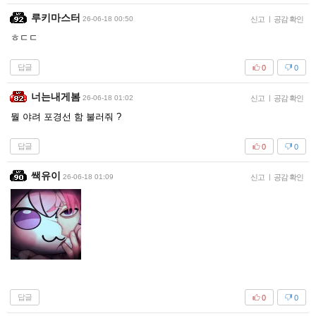
루키마스터
26-06-18 00:50
신고
|
공감 확인
ㅎㄷㄷ
답글
0
0
너는내게봄
26-06-18 01:02
신고
|
공감 확인
뭘 야려 포경선 함 불러줘 ?
답글
0
0
쌕유이
26-06-18 01:09
신고
|
공감 확인
답글
0
0