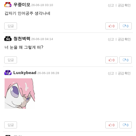
우중미모
26-06-18 03:10
신고
|
공감 확인
갑자기 인어공주 생각나네
답글
0
0
청천벽력
26-06-18 04:14
신고
|
공감 확인
너 눈을 왜 그렇게 떠?
답글
0
0
Luckybead
26-06-18 06:28
신고
|
공감 확인
답글
0
0