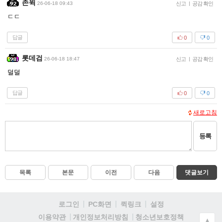
존윅
26-06-18 09:43
신고
|
공감 확인
ㄷㄷ
답글
0
0
롯데검
26-06-18 18:47
신고
|
공감 확인
덜덜
답글
0
0
새로고침
등록
목록
본문
이전
다음
댓글보기
로그인
PC화면
퀵링크
설정
청소년보호정책
이용약관
개인정보처리방침
▲