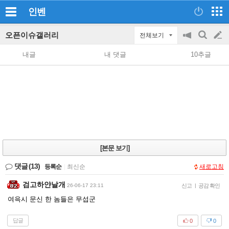
인벤
오픈이슈갤러리
전체보기
공
검
글
지
색
내글
내 댓글
10추글
on/off
쓰
기
[본문 보기]
댓글
(13)
등록순
|
최신순
새로고침
검고하얀날개
26-06-17 23:11
신고
|
공감 확인
여윽시 문신 한 놈들은 무섭군
답글
0
0