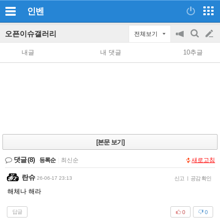
인벤
오픈이슈갤러리
전체보기
공
검
글
지
색
내글
내 댓글
10추글
on/off
쓰
기
[본문 보기]
댓글
(8)
등록순
|
최신순
새로고침
란슈
26-06-17 23:13
신고
|
공감 확인
해체나 해라
답글
0
0