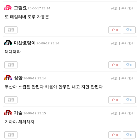
그럼요
26-06-17 23:14
신고
|
공감 확인
또 테일러네 도루 자동문
답글
0
0
마산호랑이
26-06-17 23:14
신고
|
공감 확인
해체해라
답글
0
0
성암
26-06-17 23:14
신고
|
공감 확인
두산아 스윕은 안된다 키움아 안우진 내고 지면 안된다
답글
0
0
기술
26-06-17 23:15
신고
|
공감 확인
기아야 해체하자
답글
0
0