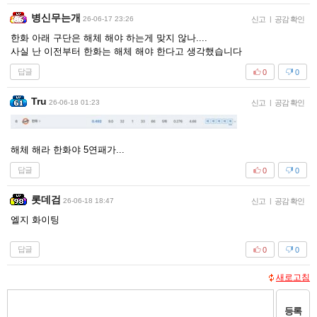
병신무는개
26-06-17 23:26
신고
|
공감 확인
한화 아래 구단은 해체 해야 하는게 맞지 않나....
사실 난 이전부터 한화는 해체 해야 한다고 생각했습니다
답글
0
0
Tru
26-06-18 01:23
신고
|
공감 확인
해체 해라 한화야 5연패가...
답글
0
0
롯데검
26-06-18 18:47
신고
|
공감 확인
엘지 화이팅
답글
0
0
새로고침
등록