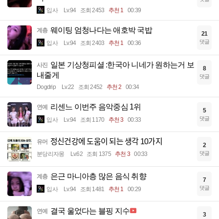
입사
Lv.94
조회 2453
추천 1
00:39
웨이팅 엄청나다는 애호박 국밥
계층
21
댓글
입사
Lv.94
조회 2403
추천 1
00:36
일본 기상청피셜 :한국아 니네가 원하는거 보
사진
8
내줄게
댓글
Dogdrip
Lv.22
조회 2452
추천 2
00:34
리센느 이번주 음악중심 1위
연예
5
댓글
입사
Lv.94
조회 1170
추천 3
00:33
정신건강에 도움이 되는 생각 10가지
유머
2
댓글
분당리자몽
Lv.62
조회 1375
추천 3
00:33
은근 마니아층 많은 음식 취향
계층
7
댓글
입사
Lv.94
조회 1481
추천 1
00:29
결국 울었다는 블핑 지수
연예
3