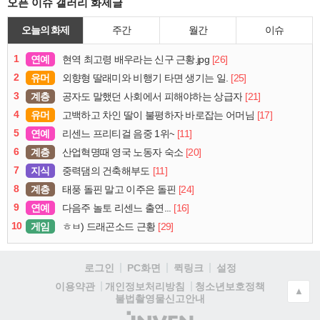
오픈 이슈 갤러리 화제글
오늘의 화제
주간
월간
이슈
1
연예
[26]
현역 최고령 배우라는 신구 근황.jpg
2
유머
[25]
외향형 딸래미와 비행기 타면 생기는 일.
3
계층
[21]
공자도 말했던 사회에서 피해야하는 상급자
4
유머
[17]
고백하고 차인 딸이 불평하자 바로잡는 어머님
5
연예
[11]
리센느 프리티걸 음중 1위~
6
계층
[20]
산업혁명때 영국 노동자 숙소
7
지식
[11]
중력댐의 건축해부도
8
계층
[24]
태풍 돌핀 말고 이주은 돌핀
9
연예
[16]
다음주 놀토 리센느 출연...
10
게임
[29]
ㅎㅂ) 드래곤소드 근황
로그인
PC화면
퀵링크
설정
청소년보호정책
이용약관
개인정보처리방침
▲
불법촬영물신고안내
(주)