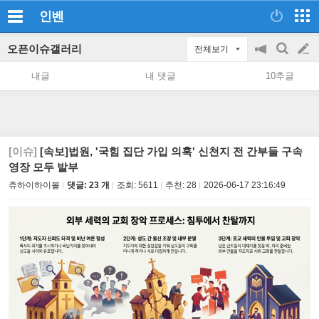
인벤
오픈이슈갤러리
전체보기
공
검
글
지
색
내글
내 댓글
10추글
on/off
쓰
기
[이슈]
[속보]법원, '국힘 집단 가입 의혹' 신천지 전 간부들 구속
영장 모두 발부
츄하이하이볼
댓글: 23 개
조회:
5611
추천:
28
2026-06-17 23:16:49