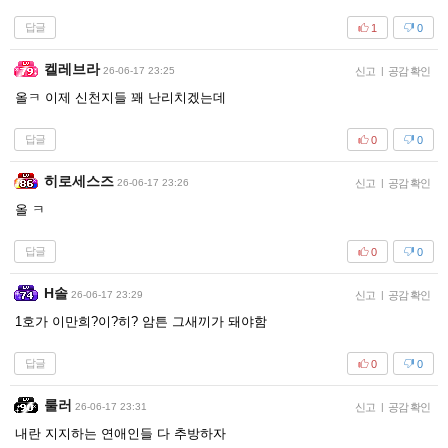
답글
1
0
켈레브라
26-06-17 23:25
신고
|
공감 확인
올ㅋ 이제 신천지들 꽤 난리치겠는데
답글
0
0
히로세스즈
26-06-17 23:26
신고
|
공감 확인
올 ㅋ
답글
0
0
H솔
26-06-17 23:29
신고
|
공감 확인
1호가 이만희?이?히? 암튼 그새끼가 돼야함
답글
0
0
룰러
26-06-17 23:31
신고
|
공감 확인
내란 지지하는 연애인들 다 추방하자