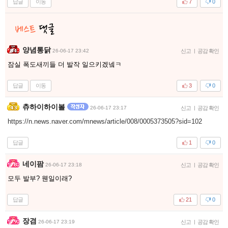
답글
이동
7
0
양념통닭
26-06-17 23:42
신고
|
공감 확인
잠실 폭도새끼들 더 발작 일으키겠넼ㅋ
답글
이동
3
0
츄하이하이볼
26-06-17 23:17
신고
|
공감 확인
https://n.news.naver.com/mnews/article/008/0005373505?sid=102
답글
1
0
네이팜
26-06-17 23:18
신고
|
공감 확인
모두 발부? 웬일이래?
답글
21
0
장겸
26-06-17 23:19
신고
|
공감 확인