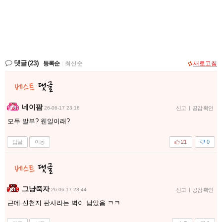
댓글
(23)
등록순
|
최신순
새로고침
네이팜
26-06-17 23:18
신고
|
공감 확인
모두 발부? 웬일이래?
답글
이동
21
0
그냥죽자
26-06-17 23:44
신고
|
공감 확인
근데 신천지 판사라는 벽이 남았음 ㅋㅋ