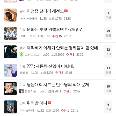
허언증 갤러리 레전드
유머
1
댓글
머머머머머며
Lv.38
조회 1578
23:38
원하는 후보 안뽑으면 다 2찍임?
이슈
79
댓글
Disifi
Lv.39
조회 2153
추천 15
23:37
제작비가 이해가 안되는 영화들이 좀 있네..
유머
12
댓글
드라고노브
Lv.90
조회 2606
추천 1
23:35
??? : 자동차 진입이 어렵네..
이슈
13
댓글
꿻뻵뗗
Lv.90
조회 4226
추천 3
23:01
당원대회 치르는 민주당의 최대 문제
이슈
20
댓글
진겟타원
Lv.70
조회 2861
추천 8
22:49
워터밤 예나
연예
6
댓글
아이스티이
Lv.32
조회 1590
추천 1
22:41