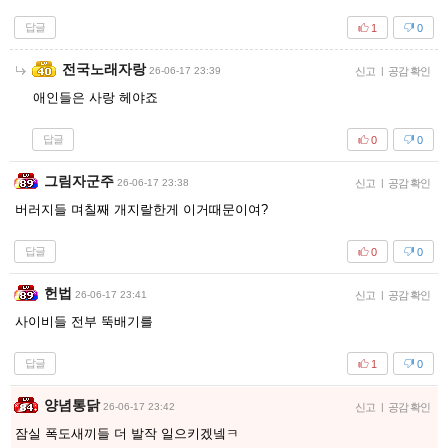
답글
1
0
전국노래자랑
26-06-17 23:39
신고
|
공감 확인
애인들은 사랑 헤야죠
답글
0
0
그림자군주
26-06-17 23:38
신고
|
공감 확인
버러지들 며칠째 개지랄한게 이거때문이여?
답글
0
0
헌법
26-06-17 23:41
신고
|
공감 확인
사이비들 전부 뚝배기를
답글
1
0
양념통닭
26-06-17 23:42
신고
|
공감 확인
잠실 폭도새끼들 더 발작 일으키겠넼ㅋ