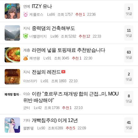
ITZY 유나
연예
3
댓글
케를로스
Lv.86
조회 1757
추천 1
22:36
중력댐의 건축해부도
지식
11
댓글
너빨갱이지
Lv.86
조회 5282
추천 12
22:33
라면에 넣을 토핑재료 추천받습니다
계층
63
댓글
쾌변왕
Lv.91
조회 3045
추천 1
22:30
전설의 레전드
지식
2
댓글
아브라카
Lv.91
조회 1893
22:10
이란 "호르무즈 재개방 합의 근접...미, MOU
이슈
8
위반 배상해야"
댓글
균터
Lv.42
조회 1706
추천 1
22:10
개빡침주의) 이게 12년
기타
41
댓글
꿻뻵뗗
Lv.90
조회 6289
추천 5
22:09