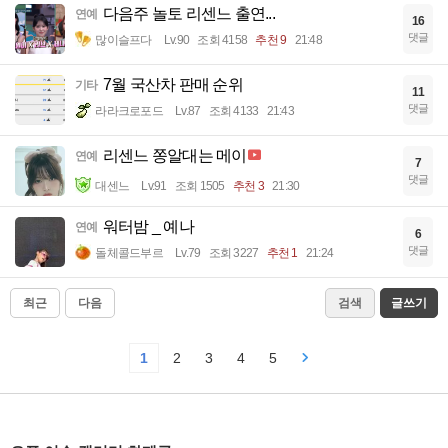
다음주 놀토 리센느 출연...
연예
16
댓글
많이슬프다
Lv.90
조회 4158
추천 9
21:48
7월 국산차 판매 순위
기타
11
댓글
라라크로포드
Lv.87
조회 4133
21:43
리센느 쫑알대는 메이
연예
7
댓글
대센느
Lv.91
조회 1505
추천 3
21:30
워터밤 _ 예나
연예
6
댓글
돌체콜드부르
Lv.79
조회 3227
추천 1
21:24
최근
다음
검색
글쓰기
1
2
3
4
5