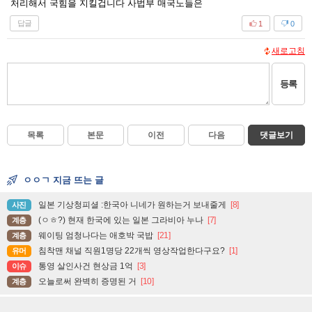
처리해서 국힘을 지킬겁니다 사법부 매국노들은
답글
1
0
새로고침
등록
목록
본문
이전
다음
댓글보기
ㅇㅇㄱ 지금 뜨는 글
일본 기상청피셜 :한국아 니네가 원하는거 보내줄게
[8]
사진
(ㅇㅎ?) 현재 한국에 있는 일본 그라비아 누나
[7]
계층
웨이팅 엄청나다는 애호박 국밥
[21]
계층
침착맨 채널 직원1명당 22개씩 영상작업한다구요?
[1]
유머
통영 살인사건 현상금 1억
[3]
이슈
오늘로써 완벽히 증명된 거
[10]
계층