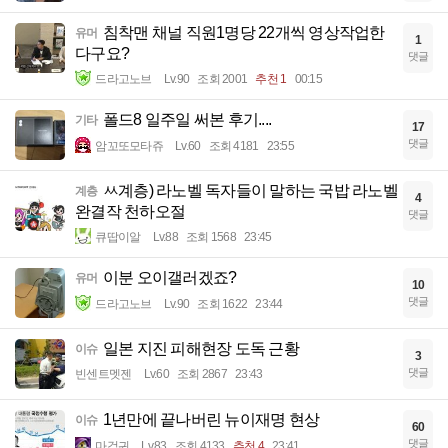
침착맨 채널 직원1명당 22개씩 영상작업한
유머
1
다구요?
댓글
드라고노브
Lv.90
조회 2001
추천 1
00:15
폴드8 일주일 써본 후기....
기타
17
댓글
암꼬또모타쥬
Lv.60
조회 4181
23:55
ㅆ계층) 라노벨 독자들이 말하는 국밥 라노벨
계층
4
완결작 천하오절
댓글
큐땁이알
Lv.88
조회 1568
23:45
이분 오이갤러겠죠?
유머
10
댓글
드라고노브
Lv.90
조회 1622
23:44
일본 지진 피해현장 도독 근황
이슈
3
댓글
빈센트멧젠
Lv.60
조회 2867
23:43
1년만에 끝나버린 뉴이재명 현상
이슈
60
댓글
마검귀
Lv.83
조회 4133
추천 4
23:41