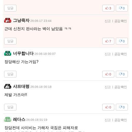
답글
3
0
그냥죽자
26-06-17 23:44
신고
|
공감 확인
근데 신천지 판사라는 벽이 남았음 ㅋㅋ
답글
7
0
너무합니다
26-06-18 00:07
신고
|
공감 확인
정당해산 가는거임?
답글
0
0
샤프대령
26-06-18 00:18
신고
|
공감 확인
제발 가즈아!!
답글
0
0
레다스
26-06-18 01:19
신고
|
공감 확인
장담컨데 사이비는 가해자 국짐은 피해자로