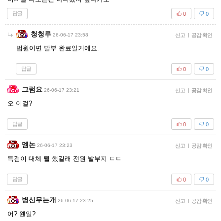
답글
0
0
청청루
26-06-17 23:58
신고
|
공감 확인
법원이면 발부 완료일거에요.
답글
0
0
그럼요
26-06-17 23:21
신고
|
공감 확인
오 이걸?
답글
0
0
멤논
26-06-17 23:23
신고
|
공감 확인
특검이 대체 뭘 했길래 전원 발부지 ㄷㄷ
답글
0
0
병신무는개
26-06-17 23:25
신고
|
공감 확인
어? 웬일?