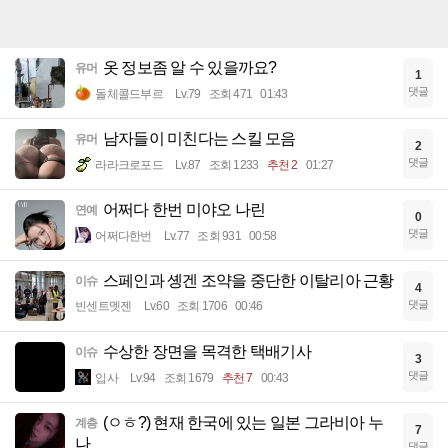
옷 정보좀 알 수 있을까요?
유머
1
댓글
돌체콜드부르
Lv.79
조회 471
01:43
남자들이 미친다는 스킬 모음
유머
2
댓글
라라크로포드
Lv.87
조회 1233
추천 2
01:27
어쩌다 한번 미야오 나린
연예
0
댓글
어쩌다한번
Lv.77
조회 931
00:58
스페인과 솅겐 조약을 중단한 이탈리아 근황
이슈
4
댓글
빈센트멧젠
Lv.60
조회 1706
00:46
수상한 장면을 목격한 택배기사
이슈
3
댓글
입사
Lv.94
조회 1679
추천 7
00:43
(ㅇㅎ?) 현재 한국에 있는 일본 그라비아 누
계층
7
나
댓글