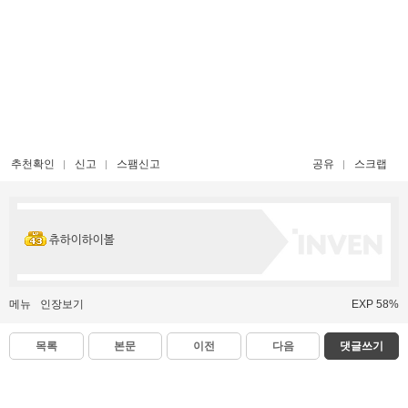
추천확인
신고
스팸신고
공유
스크랩
츄하이하이볼
메뉴
인장보기
EXP 58%
목록
본문
이전
다음
댓글쓰기