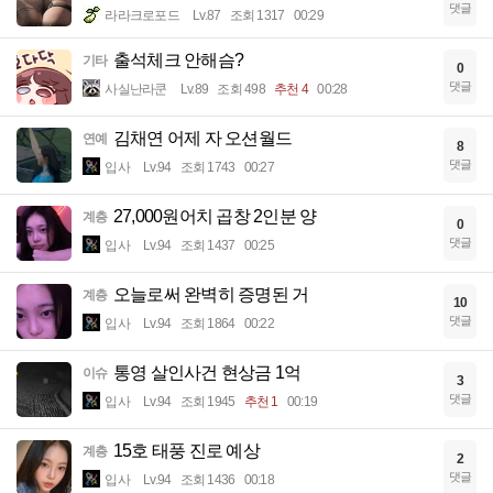
댓글
라라크로포드
Lv.87
조회 1317
00:29
출석체크 안해슴?
기타
0
댓글
사실난라쿤
Lv.89
조회 498
추천 4
00:28
김채연 어제 자 오션월드
연예
8
댓글
입사
Lv.94
조회 1743
00:27
27,000원어치 곱창 2인분 양
계층
0
댓글
입사
Lv.94
조회 1437
00:25
오늘로써 완벽히 증명된 거
계층
10
댓글
입사
Lv.94
조회 1864
00:22
통영 살인사건 현상금 1억
이슈
3
댓글
입사
Lv.94
조회 1945
추천 1
00:19
15호 태풍 진로 예상
계층
2
댓글
입사
Lv.94
조회 1436
00:18