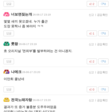
답글
2
0
너보면짖는개
26-06-17 23:19
신고
|
공감 확인
몇몇 새끼 못오겠네. 누가 출근
도장 못찍나 좀 봐야지 ㅋㅋ
답글
1
0
룻팡
26-06-17 23:19
신고
|
공감 확인
흐 오리지널 '면죄부'를 발부하려는 건 아니겠지.
답글
2
0
나메크
26-06-17 23:20
신고
|
공감 확인
이만희 클났네
답글
0
0
전국노래자랑
26-06-17 23:20
신고
|
공감 확인
결과가 또 증거 불충분 도주우려없음
이지랄 나오는건 아니겠지 싶다가도