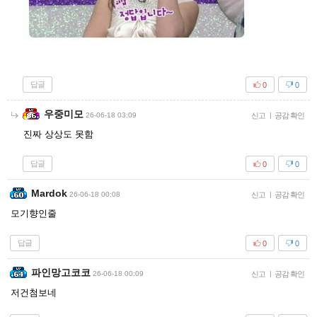
답글
0
0
우중미모
26-06-18 03:09
신고
|
공감 확인
진짜 상상도 못함
답글
0
0
Mardok
26-06-18 00:08
신고
|
공감 확인
모기향인줄
답글
0
0
파인망고코코
26-06-18 00:09
신고
|
공감 확인
저건첨보네