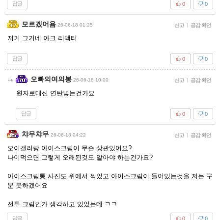
답글
0
0
모르겠어욤
26-06-18 01:25
신고
|
공감 확인
저거 그거네 아크 리액터
답글
0
0
오빠의여의봉
26-06-18 10:00
신고
|
공감 확인
원자로대신 연탄넣는건가요
답글
0
0
챠무챠무
26-06-18 04:22
신고
|
공감 확인
오이갤러랑 아이스크림이 무슨 상관있어요?
나이먹으면 그렇게 오래된것도 알아야 하는건가요?
아이스크림통 사진도 위에서 찍었고 아이스크림이 들어있는것을 저는 구
분 못하겠어요
전투 크림인가 생각하고 있었는데 ㅋㅋ
답글
0
0