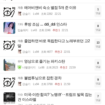
에어비앤비 숙소 별점 5개 준 이유
계층
1
댓글
강슬기
Lv.94
조회 2282
22:21
후방 조심 ㅡ ddi_ddi 인스타
기타
8
댓글
입술돼지
Lv.43
조회 2246
추천 1
22:21
졸업하면 바로 독립한다고 노래부르던 고2
계층
13
딸
댓글
강슬기
Lv.94
조회 4677
추천 2
22:01
영상으로 즐기는 파키스탄
유머
8
댓글
너빨갱이지
Lv.86
조회 2623
추천 2
21:59
불법튜닝으로 잡힌 경차
계층
9
댓글
강슬기
Lv.94
조회 3790
추천 1
21:59
미국-이란 합의? '노땡큐'‥트럼프 발목 잡는
이슈
7
건 이스라엘
댓글