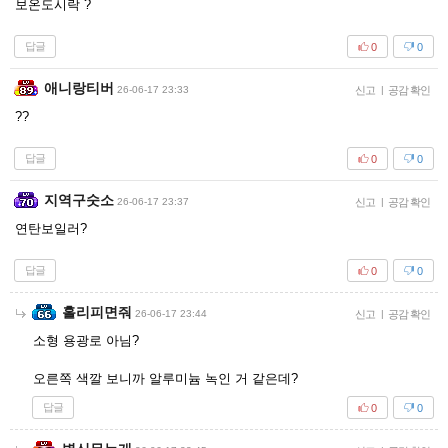
보온도시락 ?
답글
0
0
애니랑티버
26-06-17 23:33
신고
|
공감 확인
??
답글
0
0
지역구숫소
26-06-17 23:37
신고
|
공감 확인
연탄보일러?
답글
0
0
홀리피면줘
26-06-17 23:44
신고
|
공감 확인
소형 용광로 아님?
오른쪽 색깔 보니까 알루미늄 녹인 거 같은데?
답글
0
0