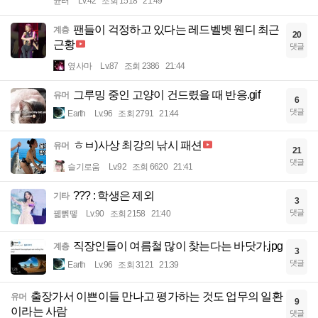
균터
Lv.42
조회 1518
21:49
팬들이 걱정하고 있다는 레드벨벳 웬디 최근
계층
20
근황
댓글
옆사마
Lv.87
조회 2386
21:44
그루밍 중인 고양이 건드렸을 때 반응.gif
유머
6
댓글
Earth
Lv.96
조회 2791
21:44
ㅎㅂ)사상 최강의 낚시 패션
유머
21
댓글
슬기로움
Lv.92
조회 6620
21:41
??? : 학생은 제외
기타
3
댓글
꿻뻵뗗
Lv.90
조회 2158
21:40
직장인들이 여름철 많이 찾는다는 바닷가.jpg
계층
3
댓글
Earth
Lv.96
조회 3121
21:39
출장가서 이쁜이들 만나고 평가하는 것도 업무의 일환
유머
9
이라는 사람
댓글