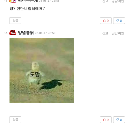
병신무는개
26-06-17 23:45
신고
|
공감 확인
잉? 연탄보일러에요?
답글
0
0
양념통닭
26-06-17 23:50
신고
|
공감 확인
답글
0
0