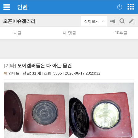
인벤
오픈이슈갤러리
전체보기
공
검
글
지
색
내글
내 댓글
10추글
on/off
쓰
기
[기타]
오이갤러들은 다 아는 물건
언데드
댓글: 31 개
조회:
5555
2026-06-17 23:23:32