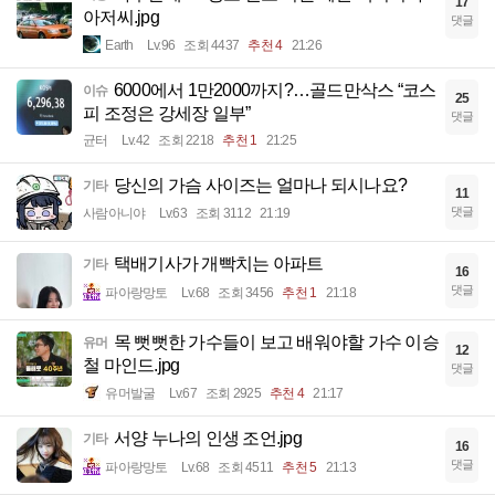
17
아저씨.jpg
댓글
Earth
Lv.96
조회 4437
추천 4
21:26
6000에서 1만2000까지?…골드만삭스 “코스
이슈
25
피 조정은 강세장 일부”
댓글
균터
Lv.42
조회 2218
추천 1
21:25
당신의 가슴 사이즈는 얼마나 되시나요?
기타
11
댓글
사람아니야
Lv.63
조회 3112
21:19
택배기사가 개빡치는 아파트
기타
16
댓글
파아랑망토
Lv.68
조회 3456
추천 1
21:18
목 뻣뻣한 가수들이 보고 배워야할 가수 이승
유머
12
철 마인드.jpg
댓글
유머발굴
Lv.67
조회 2925
추천 4
21:17
서양 누나의 인생 조언.jpg
기타
16
댓글
파아랑망토
Lv.68
조회 4511
추천 5
21:13