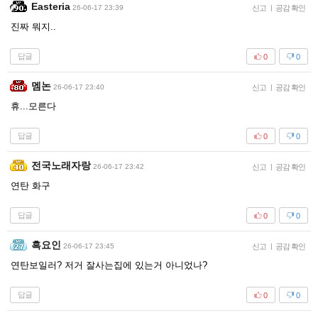
Easteria
26-06-17 23:39
신고
|
공감 확인
진짜 뭐지..
답글
0
0
멤논
26-06-17 23:40
신고
|
공감 확인
휴...모른다
답글
0
0
전국노래자랑
26-06-17 23:42
신고
|
공감 확인
연탄 화구
답글
0
0
흑요인
26-06-17 23:45
신고
|
공감 확인
연탄보일러? 저거 잘사는집에 있는거 아니었나?
답글
0
0