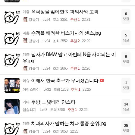
폭락장을 맞이한 치과의사와 고객
계층
0
댓글
강슬기
Lv.94
조회 3351
추천 1
22:31
승객을 배려한 버스기사의 센스.jpg
계층
5
댓글
강슬기
Lv.94
조회 2552
추천 2
22:29
남자가 BMW 말고 아반떼 N을 사야되는 이
계층
9
유.jpg
댓글
강슬기
Lv.94
조회 2665
추천 1
22:26
이래서 한국 축구가 무너졌습니다.
이슈
1
댓글
아이스티이
Lv.32
조회 1253
추천 1
22:25
후방 ㅡ 빛베리 안스타
기타
14
댓글
입술돼지
Lv.43
조회 3250
추천 1
22:25
치과의사가 말하는 치과 통증 순위.jpg
계층
25
댓글
강슬기
Lv.94
조회 3053
22:23