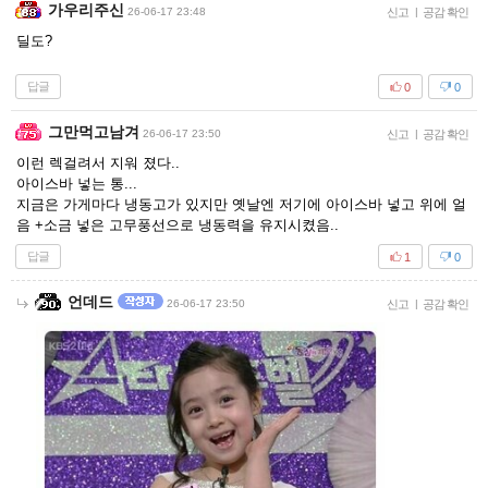
가우리주신
26-06-17 23:48
신고
|
공감 확인
딜도?
답글
0
0
그만먹고남겨
26-06-17 23:50
신고
|
공감 확인
이런 렉걸려서 지워 졌다..
아이스바 넣는 통...
지금은 가게마다 냉동고가 있지만 옛날엔 저기에 아이스바 넣고 위에 얼
음 +소금 넣은 고무풍선으로 냉동력을 유지시켰음..
답글
1
0
언데드
26-06-17 23:50
신고
|
공감 확인