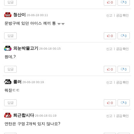
답글
0
0
청산이
26-06-18 00:11
신고
|
공감 확인
문방구에 있던 아이스 께끼 통 ㅠㅠ
답글
0
0
외눈박물고기
26-06-18 00:15
신고
|
공감 확인
뭔데,?
답글
0
0
룰러
26-06-18 00:19
신고
|
공감 확인
뭐짇ㄷㄷ
답글
0
0
퇴근합시다
26-06-18 01:19
신고
|
공감 확인
연탄은 구멍 2개씩 있지 않나요?