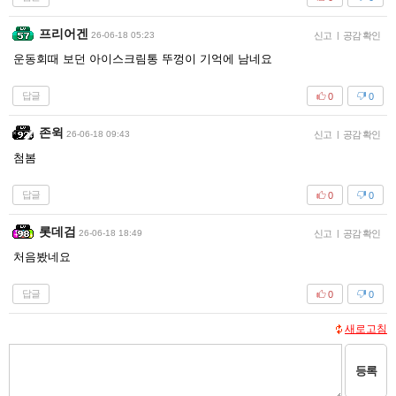
프리어겐
26-06-18 05:23
신고
|
공감 확인
운동회때 보던 아이스크림통 뚜껑이 기억에 남네요
답글
0
0
존윅
26-06-18 09:43
신고
|
공감 확인
첨봄
답글
0
0
롯데검
26-06-18 18:49
신고
|
공감 확인
처음봤네요
답글
0
0
새로고침
등록