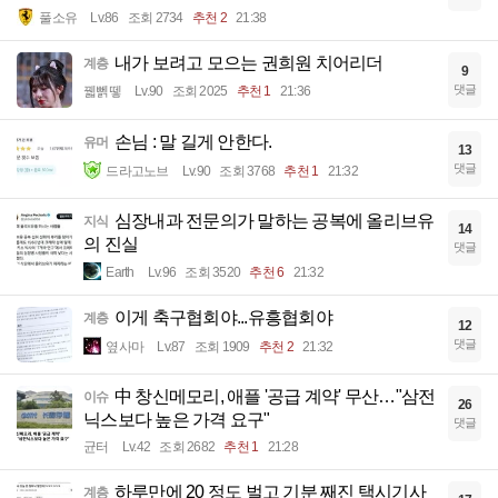
풀소유
Lv.86
조회 2734
추천 2
21:38
내가 보려고 모으는 권희원 치어리더
계층
9
댓글
꿻뻵뗗
Lv.90
조회 2025
추천 1
21:36
손님 : 말 길게 안한다.
유머
13
댓글
드라고노브
Lv.90
조회 3768
추천 1
21:32
심장내과 전문의가 말하는 공복에 올리브유
지식
14
의 진실
댓글
Earth
Lv.96
조회 3520
추천 6
21:32
이게 축구협회야...유흥협회야
계층
12
댓글
옆사마
Lv.87
조회 1909
추천 2
21:32
中 창신메모리, 애플 '공급 계약' 무산…"삼전
이슈
26
닉스보다 높은 가격 요구"
댓글
균터
Lv.42
조회 2682
추천 1
21:28
하루만에 20 정도 벌고 기분 째진 택시기사
계층