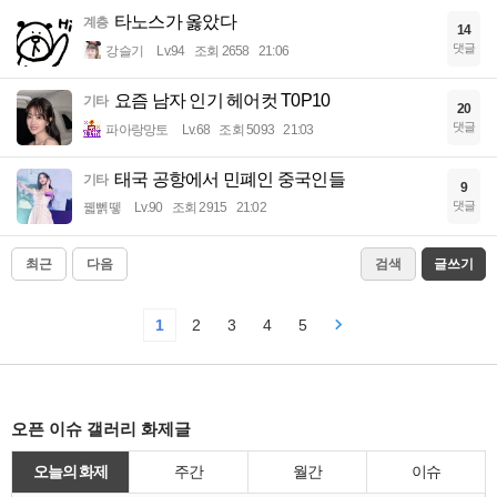
타노스가 옳았다
계층
14
댓글
강슬기
Lv.94
조회 2658
21:06
요즘 남자 인기 헤어컷 T0P10
기타
20
댓글
파아랑망토
Lv.68
조회 5093
21:03
태국 공항에서 민폐인 중국인들
기타
9
댓글
꿻뻵뗗
Lv.90
조회 2915
21:02
최근
다음
검색
글쓰기
1
2
3
4
5
오픈 이슈 갤러리 화제글
오늘의 화제
주간
월간
이슈