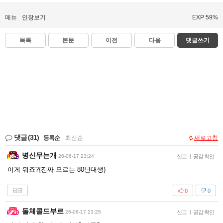
메뉴
인장보기
EXP 59%
목록
본문
이전
다음
댓글쓰기
댓글
(31)
등록순
|
최신순
새로고침
병신무는개
26-06-17 23:24
신고
|
공감 확인
이게 뭐죠?{진짜 모르는 80년대생)
답글
0
0
돌체콜드부르
26-06-17 23:25
신고
|
공감 확인