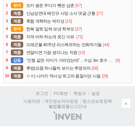
1
유머
[97]
조카 용돈 주다가 뺏은 삼촌
2
계층
[27]
신남성연대 배인규 사망 소식 댓글 근황
3
계층
[15]
축협 개혁하는 박지성
4
유머
[37]
한복 잘못 입혀 보낸 학부모
5
계층
[72]
지역 비하 하는게 웃긴 이유.
6
계층
[44]
드래곤볼 40주년 리스펙트하는 만화작가들
7
계층
[10]
연말이면 가끔 생각나는 직원
8
감동
[9]
“인형 같은 아이가 가라앉는데”…수심 3m 호수 뛰어든 60대 의인
9
계층
[58]
후방)요즘 하나둘씩 보이는 투명의자
10
계층
[28]
ㅇㅎ) 나이키 역사상 최고의 품질이던 시절
로그인
PC화면
퀵링크
설정
청소년보호정책
이용약관
개인정보처리방침
▲
불법촬영물신고안내
(주)
인
벤