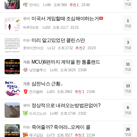
댓글
언데드
Lv.90
조회 584
추천 1
23:48
미국서 게임할때 조심해야하는거
유머
1
댓글
하루5프로
Lv.50
조회 1117
23:21
미리 알고있었던 클린스만
이슈
3
댓글
호박이쪼아요
Lv.12
조회 1732
추천 2
23:20
MCU)6편까지 계약을 한 톰홀랜드
계층
11
댓글
낭만블루스
Lv.91
조회 1825
23:08
삼전닉스 근황..
계층
13
댓글
전자팔찌
Lv.93
조회 2992
추천 1
23:06
정상적으로 내려오는방법은없어?
유머
6
댓글
드라고노브
Lv.90
조회 1734
23:02
죽여줄까? 죽여라...오케이 콜
이슈
26
댓글
왜구김당
Lv.73
조회 3527
추천 2
22:34