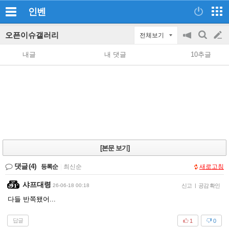
인벤
오픈이슈갤러리
전체보기
공
검
글
지
색
내글
내 댓글
10추글
on/off
쓰
기
[본문 보기]
댓글
(4)
등록순
|
최신순
새로고침
샤프대령
26-06-18 00:18
신고
|
공감 확인
다들 반쪽됐어...
답글
1
0