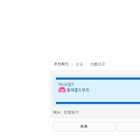
추천확인
신고
스팸신고
이니수집가
돌체콜드부르
메뉴
인장보기
목록