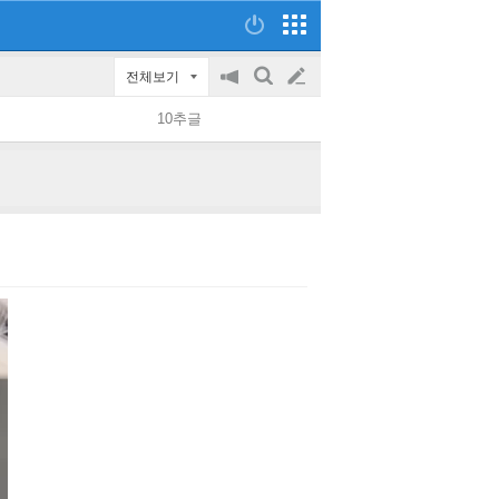
전체보기
공
검
글
지
색
10추글
on/off
쓰
기