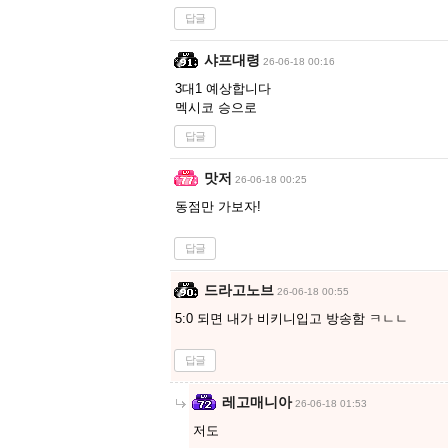
답글
샤프대령
26-06-18 00:16
3대1 예상합니다
멕시코 승으로
답글
맛저
26-06-18 00:25
동점만 가보자!
답글
드라고노브
26-06-18 00:55
5:0 되면 내가 비키니입고 방송함 ㅋㄴㄴ
답글
레고매니아
26-06-18 01:53
저도