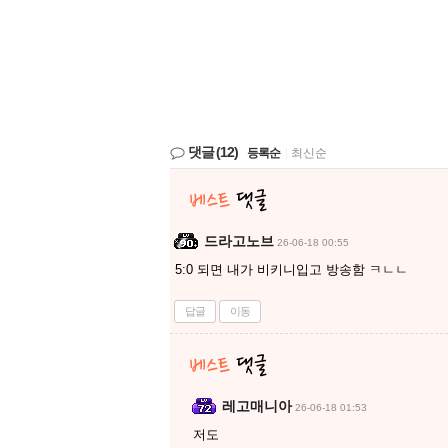
댓글
(12)
등록순
|
최신순
드라고노브
26-06-18 00:55
5:0 되면 내가 비키니입고 방송함 ㅋㄴㄴ
답글
이동
레고매니아
26-06-18 01:53
저도