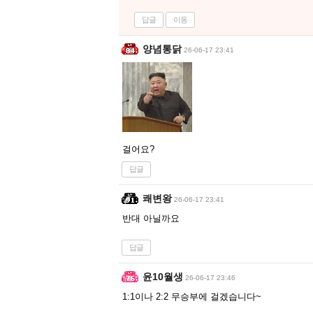
답글
이동
양념통닭
26-06-17 23:41
걸어요?
답글
쾌변왕
26-06-17 23:41
반대 아닐까요
답글
윤10월생
26-06-17 23:46
1:1이나 2:2 무승부에 걸겠습니다~