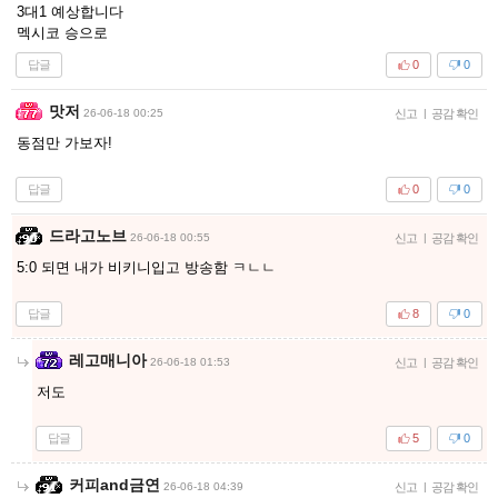
3대1 예상합니다
멕시코 승으로
답글
0
0
맛저
26-06-18 00:25
신고
|
공감 확인
동점만 가보자!
답글
0
0
드라고노브
26-06-18 00:55
신고
|
공감 확인
5:0 되면 내가 비키니입고 방송함 ㅋㄴㄴ
답글
8
0
레고매니아
26-06-18 01:53
신고
|
공감 확인
저도
답글
5
0
커피and금연
26-06-18 04:39
신고
|
공감 확인