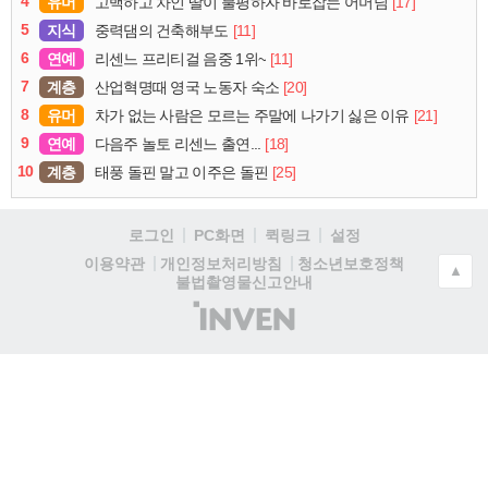
4
유머
[17]
고백하고 차인 딸이 불평하자 바로잡는 어머님
5
지식
[11]
중력댐의 건축해부도
6
연예
[11]
리센느 프리티걸 음중 1위~
7
계층
[20]
산업혁명때 영국 노동자 숙소
8
유머
[21]
차가 없는 사람은 모르는 주말에 나가기 싫은 이유
9
연예
[18]
다음주 놀토 리센느 출연...
10
계층
[25]
태풍 돌핀 말고 이주은 돌핀
로그인
PC화면
퀵링크
설정
청소년보호정책
이용약관
개인정보처리방침
▲
불법촬영물신고안내
(주)
인
벤