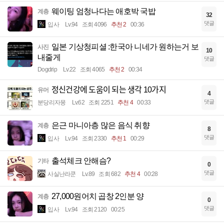
웨이팅 엄청나다는 애호박 국밥
계층
32
댓글
입사
Lv.94
조회 4096
추천 2
00:36
일본 기상청피셜 :한국아 니네가 원하는거 보
사진
10
내줄게
댓글
Dogdrip
Lv.22
조회 4065
추천 2
00:34
정신건강에 도움이 되는 생각 10가지
유머
4
댓글
분당리자몽
Lv.62
조회 2251
추천 4
00:33
은근 마니아층 많은 음식 취향
계층
8
댓글
입사
Lv.94
조회 2330
추천 1
00:29
출석체크 안해슴?
기타
0
댓글
사실난라쿤
Lv.89
조회 682
추천 4
00:28
27,000원어치 곱창 2인분 양
계층
0
댓글
입사
Lv.94
조회 2120
00:25