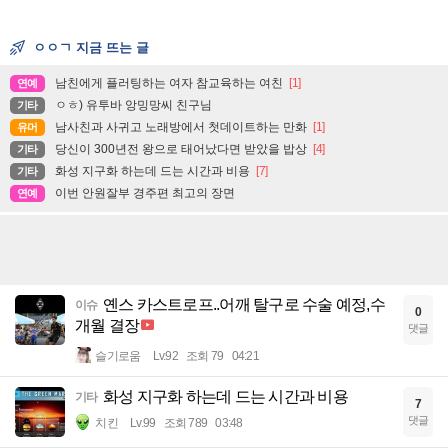
ㅇㅇㄱ 지금 뜨는 글
남친에게 플러팅하는 여자 참교육하는 여친
[1]
연예
ㅇㅎ) 유투바 앙밍망씨 친구님
기타
남사친과 사귀고 노래방에서 첫데이트하는 만화
[1]
유머
당신이 300년전 왕으로 태어났다면 받았을 밥상
[4]
기타
화성 지구화 하는데 드는 시간과 비용
[7]
기타
이번 안원잘부 경주편 최고의 장면
연예
옌스 카스트로프..어깨 탈구로 수술 예정,수
이슈
0
개월 결장
댓글
슬기로움
Lv.92
조회 79
04:21
화성 지구화 하는데 드는 시간과 비용
기타
7
댓글
치킨
Lv.99
조회 789
03:48