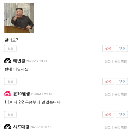
걸어요?
답글
0
0
쾌변왕
26-06-17 23:41
신고
|
공감 확인
반대 아닐까요
답글
0
0
윤10월생
26-06-17 23:46
신고
|
공감 확인
1:1이나 2:2 무승부에 걸겠습니다~
답글
0
0
샤프대령
26-06-18 00:16
신고
|
공감 확인