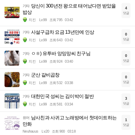
당신이 300년전 왕으로 태어났다면 받았을
기타
4
밥상
댓글
치킨
Lv.99
조회 795
03:42
사설구급차 요금 13년만에 인상
기타
0
댓글
치킨
Lv.99
조회 643
03:42
ㅇㅎ) 유투바 앙밍망씨 친구님
기타
0
댓글
치킨
Lv.99
조회 924
03:40
군산 갈비곱창
기타
0
댓글
치킨
Lv.99
조회 532
03:38
대한민국 성씨는 김이박이 절반
기타
3
댓글
치킨
Lv.99
조회 581
03:34
남사친과 사귀고 노래방에서 첫데이트하는
유머
1
만화
댓글
Neuhauus
Lv.20
조회 900
03:18