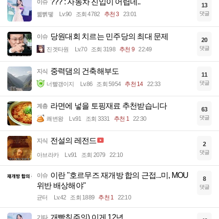
??? : 자동차 진입이 어렵네..
이슈
13
댓글
꿻뻵뗗
Lv.90
조회 4782
추천 3
23:01
당원대회 치르는 민주당의 최대 문제
이슈
20
댓글
진겟타원
Lv.70
조회 3198
추천 9
22:49
중력댐의 건축해부도
지식
11
댓글
너빨갱이지
Lv.86
조회 5954
추천 14
22:33
라면에 넣을 토핑재료 추천받습니다
계층
63
댓글
쾌변왕
Lv.91
조회 3331
추천 1
22:30
전설의 레전드
지식
2
댓글
아브라카
Lv.91
조회 2079
22:10
이란 "호르무즈 재개방 합의 근접...미, MOU
이슈
8
위반 배상해야"
댓글
균터
Lv.42
조회 1889
추천 1
22:10
개빡침주의) 이게 12년
기타