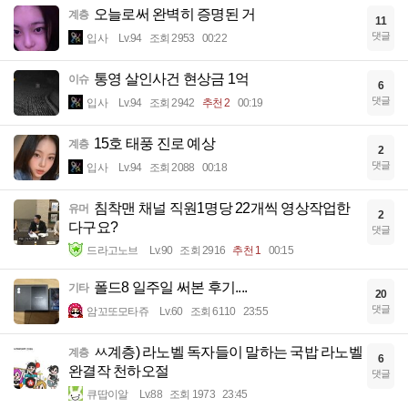
오늘로써 완벽히 증명된 거
계층
11
댓글
입사
Lv.94
조회 2953
00:22
통영 살인사건 현상금 1억
이슈
6
댓글
입사
Lv.94
조회 2942
추천 2
00:19
15호 태풍 진로 예상
계층
2
댓글
입사
Lv.94
조회 2088
00:18
침착맨 채널 직원1명당 22개씩 영상작업한
유머
2
다구요?
댓글
드라고노브
Lv.90
조회 2916
추천 1
00:15
폴드8 일주일 써본 후기....
기타
20
댓글
암꼬또모타쥬
Lv.60
조회 6110
23:55
ㅆ계층) 라노벨 독자들이 말하는 국밥 라노벨
계층
6
완결작 천하오절
댓글
큐땁이알
Lv.88
조회 1973
23:45