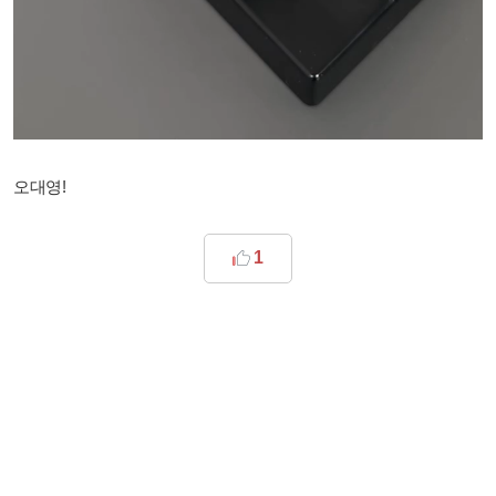
오대영!
1