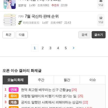
46
댓글
꿻뻵뗗
Lv.90
조회 6861
추천 6
22:09
7월 국산차 판매 순위
기타
12
댓글
라라크로포드
Lv.87
조회 4467
21:43
최근
다음
검색
글쓰기
1
2
3
4
5
오픈 이슈 갤러리 화제글
오늘의 화제
주간
월간
이슈
1
연예
[26]
현역 최고령 배우라는 신구 근황.jpg
2
유머
[25]
외향형 딸래미와 비행기 타면 생기는 일.
3
계층
[22]
공자도 말했던 사회에서 피해야하는 상급자