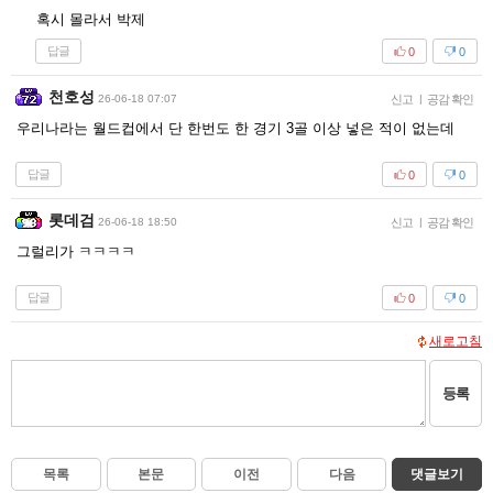
혹시 몰라서 박제
답글
0
0
천호성
26-06-18 07:07
신고
|
공감 확인
우리나라는 월드컵에서 단 한번도 한 경기 3골 이상 넣은 적이 없는데
답글
0
0
롯데검
26-06-18 18:50
신고
|
공감 확인
그럴리가 ㅋㅋㅋㅋ
답글
0
0
새로고침
등록
목록
본문
이전
다음
댓글보기