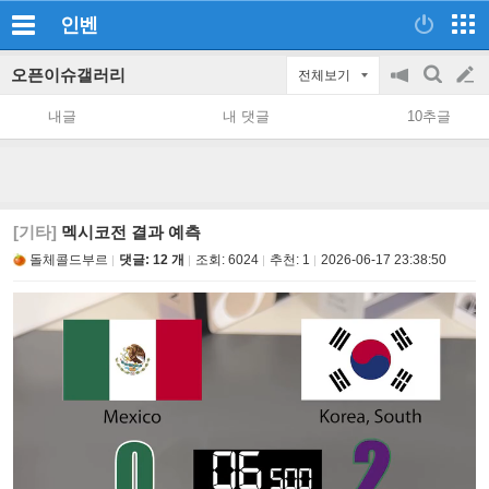
인벤
오픈이슈갤러리
전체보기
공
검
글
지
색
내글
내 댓글
10추글
on/off
쓰
기
[기타]
멕시코전 결과 예측
돌체콜드부르
댓글: 12 개
조회:
6024
추천:
1
2026-06-17 23:38:50