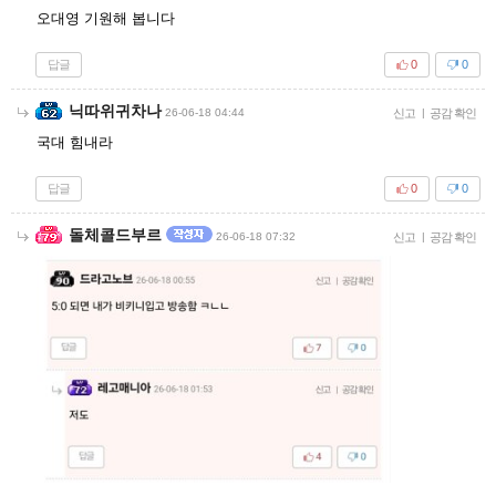
오대영 기원해 봅니다
답글
0
0
닉따위귀차나
26-06-18 04:44
신고
|
공감 확인
국대 힘내라
답글
0
0
돌체콜드부르
26-06-18 07:32
신고
|
공감 확인