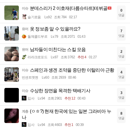
분데스리가 2 이호재(다름슈타트)데뷔골
이슈
0
댓글
슬기로움
Lv.92
조회 784
02:17
옷 정보좀 알 수 있을까요?
유머
7
댓글
돌체콜드부르
Lv.79
조회 2071
01:43
남자들이 미친다는 스킬 모음
유머
2
댓글
라라크로포드
Lv.87
조회 3762
추천 4
01:27
스페인과 솅겐 조약을 중단한 이탈리아 근황
이슈
4
댓글
빈센트멧젠
Lv.60
조회 2939
00:46
수상한 장면을 목격한 택배기사
이슈
3
댓글
입사
Lv.94
조회 2901
추천 12
00:43
(ㅇㅎ?) 현재 한국에 있는 일본 그라비아 누
계층
8
나
댓글
입사
Lv.94
조회 4603
추천 1
00:39