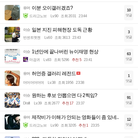
이분 오이갤러겠죠?
유머
10
댓글
드라고노브
Lv.90
조회 2031
23:44
일본 지진 피해현장 도독 근황
이슈
3
댓글
빈센트멧젠
Lv.60
조회 3613
23:43
1년만에 끝나버린 뉴이재명 현상
이슈
63
댓글
마검귀
Lv.83
조회 5296
추천 5
23:41
허언증 갤러리 레전드
유머
1
댓글
머머머머머며
Lv.38
조회 1956
23:38
원하는 후보 안뽑으면 다 2찍임?
이슈
91
댓글
Disifi
Lv.39
조회 2677
추천 17
23:37
제작비가 이해가 안되는 영화들이 좀 있네..
유머
12
댓글
드라고노브
Lv.90
조회 3205
추천 1
23:35