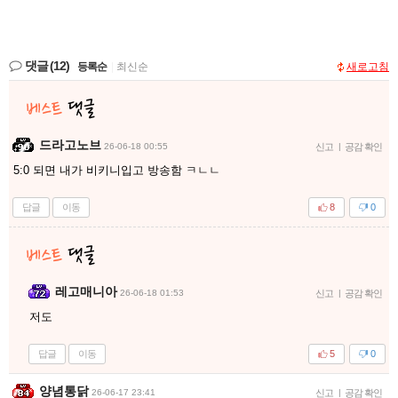
댓글
(12)
등록순
|
최신순
새로고침
드라고노브
26-06-18 00:55
신고
|
공감 확인
5:0 되면 내가 비키니입고 방송함 ㅋㄴㄴ
답글
이동
8
0
레고매니아
26-06-18 01:53
신고
|
공감 확인
저도
답글
이동
5
0
양념통닭
26-06-17 23:41
신고
|
공감 확인