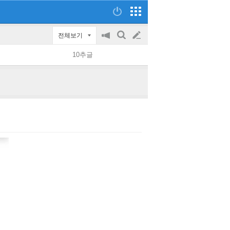
전체보기
공
검
글
지
색
10추글
on/off
쓰
기