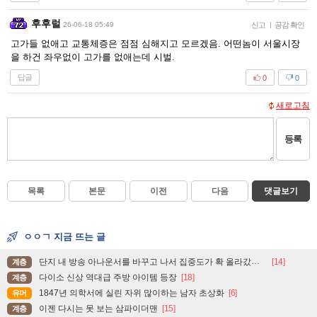
후후럴
26-06-18 05:49
신고
|
공감 확인
고가들 없애고 교통체증은 점점 심해지고 모르겠음. 어떤놈이 서울시장
을 하건 좌우없이 고가를 없애는데 시벌.
답글
0
0
새로고침
등록
목록
본문
이전
다음
댓글보기
ㅇㅇㄱ 지금 뜨는 글
단지 내 방송 아나운서를 바꾸고 나서 집중도가 확 올라갔다는 한 아파트의 안내방송
[14]
계층
다이소 신상 역대급 주방 아이템 등장
[18]
계층
1847년 의학서에 실린 자위 많이하는 남자 초상화
[6]
유머
이젠 다시는 못 보는 삼파이더맨
[15]
계층