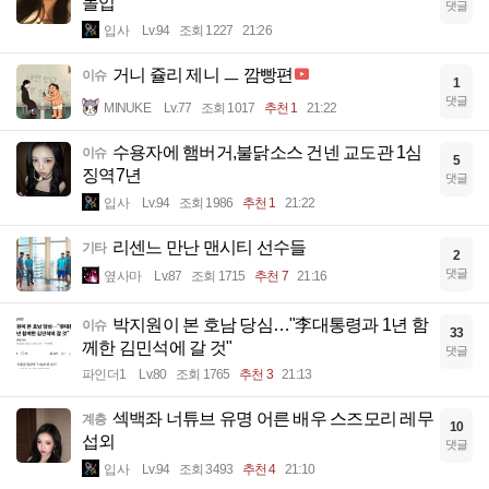
돌입
댓글
입사
Lv.94
조회 1227
21:26
거니 쥴리 제니 ㅡ 깜빵편
이슈
1
댓글
MINUKE
Lv.77
조회 1017
추천 1
21:22
수용자에 햄버거,불닭소스 건넨 교도관 1심
이슈
5
징역7년
댓글
입사
Lv.94
조회 1986
추천 1
21:22
리센느 만난 맨시티 선수들
기타
2
댓글
옆사마
Lv.87
조회 1715
추천 7
21:16
박지원이 본 호남 당심…"李대통령과 1년 함
이슈
33
께한 김민석에 갈 것"
댓글
파인더1
Lv.80
조회 1765
추천 3
21:13
섹백좌 너튜브 유명 어른 배우 스즈모리 레무
계층
10
섭외
댓글
입사
Lv.94
조회 3493
추천 4
21:10