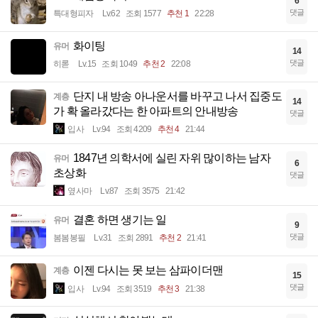
6
댓글
특대형피자
Lv.62
조회 1577
추천 1
22:28
화이팅
유머
14
댓글
히롣
Lv.15
조회 1049
추천 2
22:08
단지 내 방송 아나운서를 바꾸고 나서 집중도
계층
14
가 확 올라갔다는 한 아파트의 안내방송
댓글
입사
Lv.94
조회 4209
추천 4
21:44
1847년 의학서에 실린 자위 많이하는 남자
유머
6
초상화
댓글
옆사마
Lv.87
조회 3575
21:42
결혼 하면 생기는 일
유머
9
댓글
봄봄봉필
Lv.31
조회 2891
추천 2
21:41
이젠 다시는 못 보는 삼파이더맨
계층
15
댓글
입사
Lv.94
조회 3519
추천 3
21:38