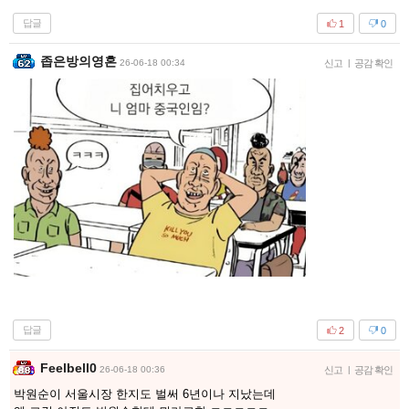
답글
1
0
좁은방의영혼
26-06-18 00:34
신고
|
공감 확인
답글
2
0
Feelbell0
26-06-18 00:36
신고
|
공감 확인
박원순이 서울시장 한지도 벌써 6년이나 지났는데