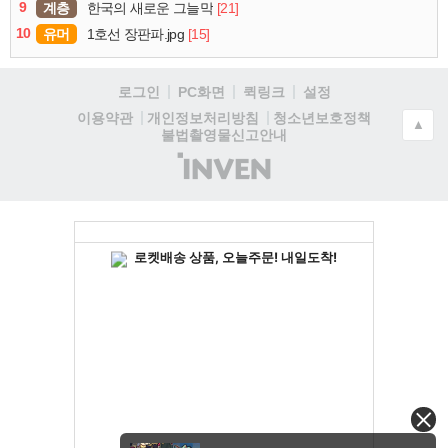
9
계층
[21]
한국의 새로운 그늘막
10
유머
[15]
1호선 장판파.jpg
로그인
PC화면
퀵링크
설정
청소년보호정책
이용약관
개인정보처리방침
▲
불법촬영물신고안내
(주)
인
벤