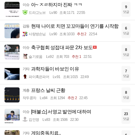
아~ ㅈㄹ하지마 진짜 ㅋㅋ
이슈
9
댓글
드라고노브
Lv.90
조회 1171
22:55
현재 나이로 치면 꼬꼬마들이 연기를 시작함
감동
6
댓글
사랑방손님
Lv.90
조회 1033
추천 2
22:54
축구협회 성접대 파문 2차 보도
이슈
8
댓글
슬기로움
Lv.92
조회 703
추천 1
22:51
과학자들이 바보인 이유
기타
7
댓글
파이혹은파어
Lv.91
조회 1015
22:49
프랑스 날씨 근황
계층
8
댓글
작두콩차
Lv.84
조회 1294
추천 2
22:45
[매불쇼] 서영교 발언에 대하여
이슈
23
댓글
김인영
Lv.83
조회 1506
22:30
게임중독치료..
기타