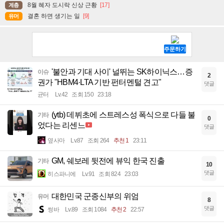
8월 혜자 도시락 신상 근황
[17]
계층
결혼 하면 생기는 일
[9]
유머
'불안과 기대 사이' 널뛰는 SK하이닉스…증
이슈
2
권가 "HBM4·LTA 기반 펀터멘털 견고"
댓글
균터
Lv.42
조회 150
23:18
(ytb) 데뷔초에 스트레스성 폭식으로 다들 불
기타
0
었다는 리센느
댓글
옆사마
Lv.87
조회 264
추천 1
23:11
GM, 쉐보레 뒷전에 뷰익 한국 진출
기타
10
댓글
히스파니에
Lv.91
조회 824
23:03
대한민국 군종신부의 위엄
유머
8
댓글
썽바
Lv.89
조회 1084
추천 2
22:57