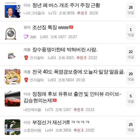
청년 폐 버스 개조 주거 주장 근황
이슈
28
댓글
나의그대들과
Lv.72
조회 3655
추천 3
20:28
조선징 특징 www
유머
1
댓글
Jple
Lv.90
조회 1427
20:27
장수풍뎅이한테 박혀버린 사람.
계층
22
댓글
전자팔찌
Lv.93
조회 4265
추천 3
20:22
전국 40도 폭염경보중에 오늘자 밀양 얼음골.
계층
29
댓글
전자팔찌
Lv.93
조회 5834
20:19
정청래 후보 유튜브 출연 및 인터뷰 라이브-
이슈
5
김승현의논제
댓글
내안에퍼플
Lv.73
조회 1187
추천 6
20:13
부정선거 재선거!!! ㅋㅋㅋㅋ
이슈
25
댓글
소중한바램
Lv.44
조회 3958
추천 3
20:02