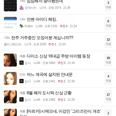
심심해서 찾아봤는데
기타
3
댓글
장재시카
Lv.76
조회 1574
21:38
인벤 아이디 해킹.
기타
6
댓글
Kurtas
Lv.88
조회 1533
추천 4
21:34
전주 거주중인 오징어분 계십니까??
기타
12
댓글
졸리고배고파
Lv.74
조회 1595
추천 1
21:34
다이소 신상 역대급 주방 아이템 등장
계층
18
댓글
입사
Lv.94
조회 3893
추천 3
21:34
어느 계곡에 설치된 안내문
이슈
4
댓글
입사
Lv.94
조회 2441
추천 1
21:30
8월 혜자 도시락 신상 근황
계층
17
댓글
입사
Lv.94
조회 2965
추천 1
21:28
[마르카] 시메오네, 이강인 '그리즈만식 개조'
계층
1