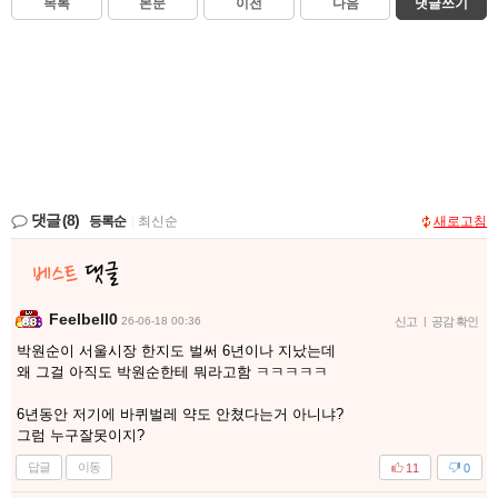
목록
본문
이전
다음
댓글쓰기
댓글
(8)
등록순
|
최신순
새로고침
Feelbell0
26-06-18 00:36
신고
|
공감 확인
박원순이 서울시장 한지도 벌써 6년이나 지났는데
왜 그걸 아직도 박원순한테 뭐라고함 ㅋㅋㅋㅋㅋ
6년동안 저기에 바퀴벌레 약도 안쳤다는거 아니냐?
그럼 누구잘못이지?
답글
이동
11
0