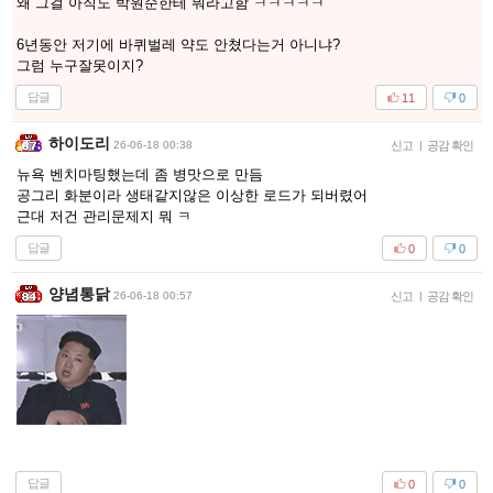
왜 그걸 아직도 박원순한테 뭐라고함 ㅋㅋㅋㅋㅋ
6년동안 저기에 바퀴벌레 약도 안쳤다는거 아니냐?
그럼 누구잘못이지?
답글
11
0
하이도리
26-06-18 00:38
신고
|
공감 확인
뉴욕 벤치마팅했는데 좀 병맛으로 만듬
공그리 화분이라 생태같지않은 이상한 로드가 되버렸어
근대 저건 관리문제지 뭐 ㅋ
답글
0
0
양념통닭
26-06-18 00:57
신고
|
공감 확인
답글
0
0