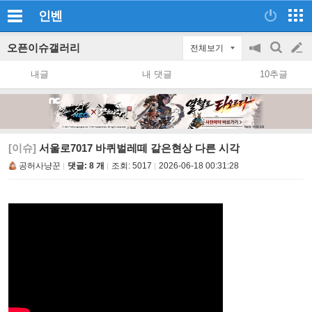
인벤
오픈이슈갤러리
전체보기
공
검
글
지
색
내글
내 댓글
10추글
on/off
쓰
기
[이슈]
서울로7017 바퀴벌레떼 같은현상 다른 시각
공허사냥꾼
댓글: 8 개
조회:
5017
2026-06-18 00:31:28