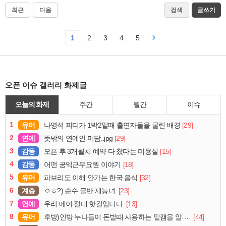
최근
다음
검색
글쓰기
1
2
3
4
5
오픈 이슈 갤러리 화제글
오늘의 화제
주간
월간
이슈
1
유머
[29]
나영석 피디가 1박2일때 출연자들을 굴린 배경
2
연예
[29]
뜻밖의 연예인 미담..jpg
3
감동
[15]
오픈 후 3개월치 예약 다 찼다는 미용실
4
감동
[18]
어떤 공익근무요원 이야기
5
유머
[32]
파브리도 이해 안가는 한국 음식
6
계층
[23]
ㅇㅎ?) 순수 골반 재능녀.
7
연예
[13]
우리 메이 절대 핫걸입니다.
8
유머
[44]
후방)인방 누나들이 돈벌때 사용하는 밑캠을 알아보자