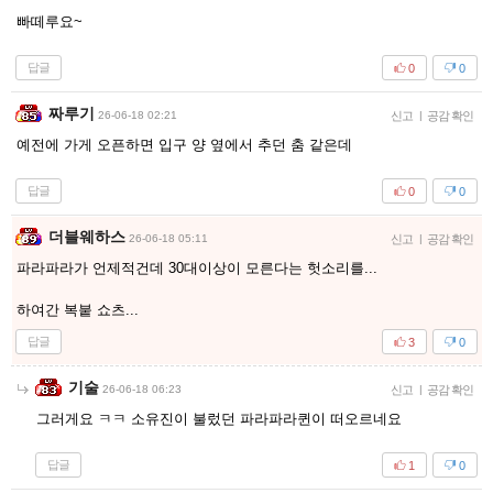
빠떼루요~
답글
0
0
짜루기
26-06-18 02:21
신고
|
공감 확인
예전에 가게 오픈하면 입구 양 옆에서 추던 춤 같은데
답글
0
0
더블웨하스
26-06-18 05:11
신고
|
공감 확인
파라파라가 언제적건데 30대이상이 모른다는 헛소리를...
하여간 복붙 쇼츠...
답글
3
0
기술
26-06-18 06:23
신고
|
공감 확인
그러게요 ㅋㅋ 소유진이 불렀던 파라파라퀸이 떠오르네요
답글
1
0