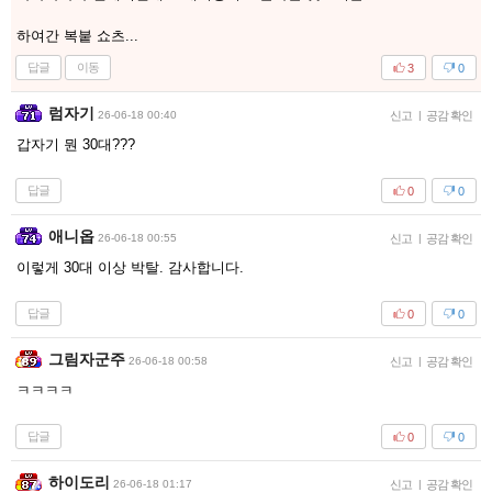
하여간 복붙 쇼츠...
답글
이동
3
0
럼자기
26-06-18 00:40
신고
|
공감 확인
갑자기 뭔 30대???
답글
0
0
애니옵
26-06-18 00:55
신고
|
공감 확인
이렇게 30대 이상 박탈. 감사합니다.
답글
0
0
그림자군주
26-06-18 00:58
신고
|
공감 확인
ㅋㅋㅋㅋ
답글
0
0
하이도리
26-06-18 01:17
신고
|
공감 확인