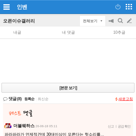
인벤
오픈이슈갤러리
전체보기
공
검
글
지
색
내글
내 댓글
10추글
on/off
쓰
기
[본문 보기]
댓글
(8)
등록순
|
최신순
새로고침
더블웨하스
26-06-18 05:11
신고
|
공감 확인
파라파라가 언제적건데 30대이상이 모른다는 헛소리를...