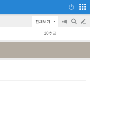
전체보기
공
검
글
지
색
10추글
on/off
쓰
기