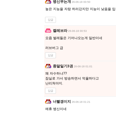
병신무는개
26-06-18 00:50
높은 지능을 자랑 하러갔지만 지능이 낮음을 입증 
답글
켈레브라
26-06-18 00:53
요즘 벌레들은 기어나오는게 일반이네
러브버그 급
답글
종말일기3권
26-06-18 01:01
왜 자수하냐??
잠실로 가서 방송하면서 억울하다고
난리쳐야지.
답글
너빨갱이지
26-06-18 01:21
에휴 병신이네