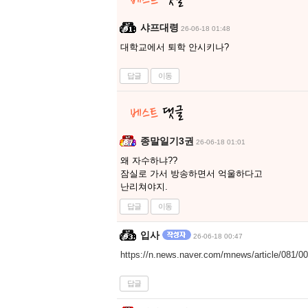
샤프대령
26-06-18 01:48
대학교에서 퇴학 안시키나?
답글
이동
종말일기3권
26-06-18 01:01
왜 자수하냐??
잠실로 가서 방송하면서 억울하다고
난리쳐야지.
답글
이동
입사
26-06-18 00:47
https://n.news.naver.com/mnews/article/081/
답글