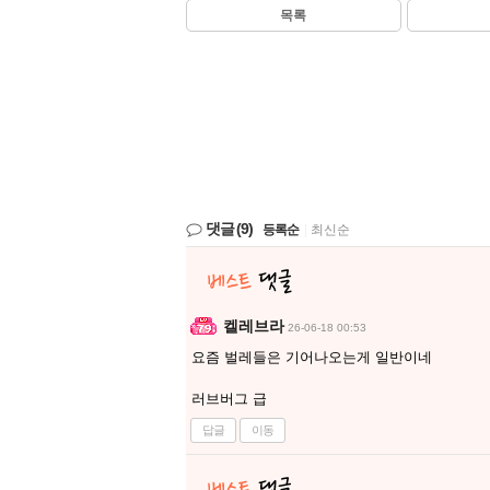
목록
댓글
(9)
등록순
|
최신순
켈레브라
26-06-18 00:53
요즘 벌레들은 기어나오는게 일반이네
러브버그 급
답글
이동