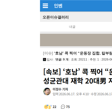
인벤
오픈이슈갤러리
내글
[이슈]
‘호남’ 콕 찍어 “운동장 집합, 칼
입사
댓글: 9 개
조회:
20211
추천:
1
2026-0