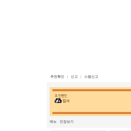
추천확인
신고
스팸신고
초 인벤인
입사
메뉴
인장보기