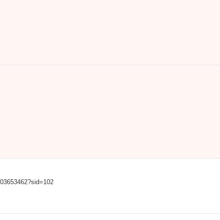
0003653462?sid=102