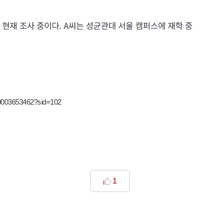
/0003653462?sid=102
1