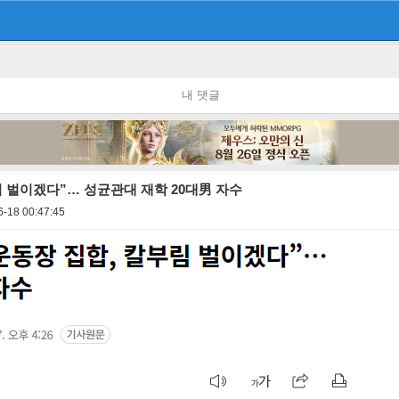
내 댓글
부림 벌이겠다”… 성균관대 재학 20대男 자수
6-18 00:47:45