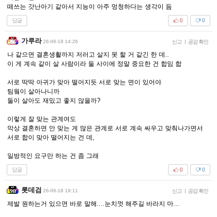
떼쓰는 갓난아기 같아서 지능이 아주 멍청하다는 생각이 듬
답글
0
0
가루라
26-06-18 14:26
신고
|
공감 확인
나 같으면 결혼생활까지 저러고 살지 못 할 거 같긴 한 데..
이 게 계속 같이 살 사람이라 둘 사이에 정말 중요한 건 합임 합
서로 딱딱 아귀가 맞아 떨어지듯 서로 맞는 면이 있어야
팀웤이 살아나니까
둘이 살아도 재밌고 좋지 않을까?
이렇게 잘 맞는 관계여도
막상 결혼하면 안 맞는 게 많은 관계로 서로 계속 싸우고 맞춰나가면서
서로 합이 맞아 떨어지는 건 데,
일방적인 요구만 하는 건 좀 그래
답글
0
0
롯데검
26-06-18 19:11
신고
|
공감 확인
제발 원하는거 있으면 바로 말해....눈치껏 해주길 바라지 마...