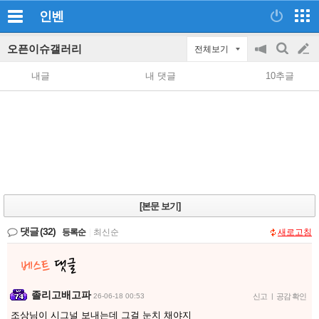
인벤
오픈이슈갤러리
전체보기
공
검
글
지
색
내글
내 댓글
10추글
on/off
쓰
기
[본문 보기]
댓글
(32)
등록순
|
최신순
새로고침
졸리고배고파
26-06-18 00:53
신고
|
공감 확인
조상님이 시그널 보내는데 그걸 눈치 채야지