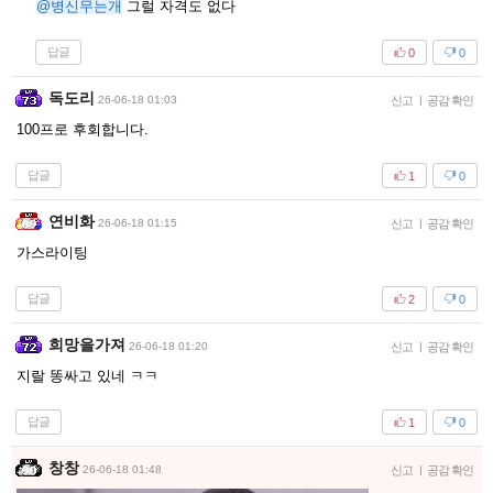
@병신무는개
그럴 자격도 없다
답글
0
0
독도리
26-06-18 01:03
신고
|
공감 확인
100프로 후회합니다.
답글
1
0
연비화
26-06-18 01:15
신고
|
공감 확인
가스라이팅
답글
2
0
희망을가져
26-06-18 01:20
신고
|
공감 확인
지랄 똥싸고 있네 ㅋㅋ
답글
1
0
창창
26-06-18 01:48
신고
|
공감 확인