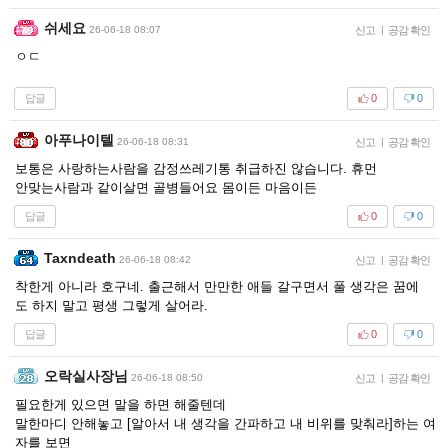
쉬세요
26-06-18 08:07
신고
|
공감 확인
ㅇㄷ
답글
0
0
아푸나이텔
26-06-18 08:31
신고
|
공감 확인
보통은 사랑하는사람을 감정쓰레기통 취급하진 않습니다. 휴먼
안맞는사람과 같이살면 골병들어요 몸이든 마음이든
답글
0
0
Taxndeath
26-06-18 08:42
신고
|
공감 확인
착한게 아니라 호구네. 출근해서 만만한 애들 갈구면서 풀 생각은 꿈에
도 하지 말고 평생 그렇게 살어라.
답글
0
0
오락실사장님
26-06-18 08:50
신고
|
공감 확인
필요한게 있으면 말을 하면 해줄텐데
말한마디 안해놓고 [알아서 내 생각을 간파하고 내 비위를 맞춰라]하는 여
자를 보면