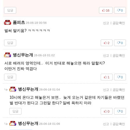
답글
16
0
폼피츠
26-06-18 00:56
신고
|
공감 확인
벌써 딸키움? ㅋㅋㅋㅋㅋㅋ
답글
2
0
병신무는개
26-06-18 01:02
신고
|
공감 확인
서로 배려의 영역인데.. 이거 반대로 해놓으면 뭐라 말할지?
이딴거 진짜 역겹다
답글
1
0
병신무는개
26-06-18 01:04
신고
|
공감 확인
10시에 온다고 해놓은거 보면.. 늦게 오는거 같은데 자기들은 바랬던
벌 반대가 된다고 그런말 한다? 일베 욕하지 마라
답글
0
0
병신무는개
26-06-18 01:06
신고
|
공감 확인