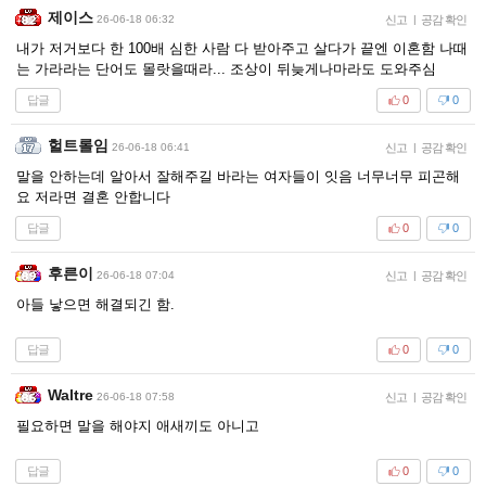
제이스
26-06-18 06:32
신고
|
공감 확인
내가 저거보다 한 100배 심한 사람 다 받아주고 살다가 끝엔 이혼함 나때
는 가라라는 단어도 몰랏을때라... 조상이 뒤늦게나마라도 도와주심
답글
0
0
헐트롤임
26-06-18 06:41
신고
|
공감 확인
말을 안하는데 알아서 잘해주길 바라는 여자들이 잇음 너무너무 피곤해
요 저라면 결혼 안합니다
답글
0
0
후른이
26-06-18 07:04
신고
|
공감 확인
아들 낳으면 해결되긴 함.
답글
0
0
Waltre
26-06-18 07:58
신고
|
공감 확인
필요하면 말을 해야지 애새끼도 아니고
답글
0
0