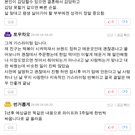
본인이 감당할수 있으면 결혼해서 감당하고
감당 못할거 같으면 빠른 손절.
살 맞대고 평생 살아가야 할 부부에겐 성격이 정말 중요함.
답글
0
0
토우차오
26-06-18 04:45
신고
|
공감 확인
그게 가스라이팅 입니다.
제 친구는 떡볶이 시켜먹재서 브랜드 정하고 매운곳인데 괜찮겠냐고 물
어보니까 괜찮데서 주문했는데 한입 먹더만 이렇게 매운거 왜 말안해줬
냐 이정도였으면 씻어서 줘야되는거 아니냐고 날 사랑하는거 맞냐고 대
판 싸웠는데 비슷한 일이 진짜 많았슴
사전에 설명하고 괜찮데서 진행 하면 잠시후 머가 맘에 안든다고 날 사랑
하냐 난 널 무지 사랑한다 지속적인 가스라이팅 반복이고 결국 결말은 매
우 안좋게 끝남
답글
0
0
번거롭게
26-06-18 06:20
신고
|
공감 확인
1년후 예상글은 똑같은 내용으로 와이프와 1주일에 한번씩
싸웁니다로 글 올라옴
답글
0
0