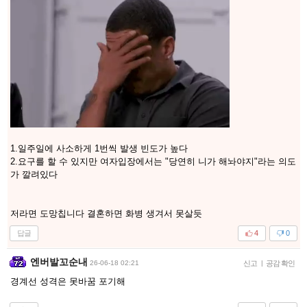
1.일주일에 사소하게 1번씩 발생 빈도가 높다
2.요구를 할 수 있지만 여자입장에서는 "당연히 니가 해놔야지"라는 의도
가 깔려있다
저라면 도망칩니다 결혼하면 화병 생겨서 못살듯
답글
4
0
엔버발꼬순내
26-06-18 02:21
신고
|
공감 확인
경계선 성격은 못바꿈 포기해