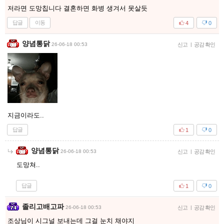
저라면 도망칩니다 결혼하면 화병 생겨서 못살듯
답글
이동
4
0
양념통닭
26-06-18 00:53
신고
|
공감 확인
지금이라도..
답글
1
0
양념통닭
26-06-18 00:53
신고
|
공감 확인
도망쳐..
답글
1
0
졸리고배고파
26-06-18 00:53
신고
|
공감 확인
조상님이 시그널 보내는데 그걸 눈치 채야지