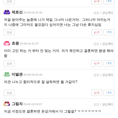
답글
0
0
제로선
26-06-18 02:32
신고
|
공감 확인
저걸 받아주는 놈중에 니가 제일 그나마 나은거야.. 그러니까 아끼는거
지 나중에 그마저도 필요없다 싶어지면 너는 그냥 다쓴 휴지심임
답글
0
0
초원
26-06-18 02:37
신고
|
공감 확인
이미 고민 하는 거 부터 안 맞는 거지. 저거 묵인하고 결혼하면 평생 해야
함
답글
0
0
이발관
26-06-18 02:40
신고
|
공감 확인
의견 나누고 합리적으로 잘 설득하면 될 거같지?
답글
0
0
그림자
26-06-18 03:07
신고
|
공감 확인
지금 이정도면 결혼하면 온갖거에서 다 그럴걸? ㅋㅋㅋㅋㅋㅋㅋ