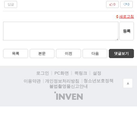
답글
0
0
새로고침
등록
목록
본문
이전
다음
댓글보기
로그인
PC화면
퀵링크
설정
청소년보호정책
이용약관
개인정보처리방침
▲
불법촬영물신고안내
(주)
인
벤