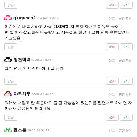
답글
0
0
qkrgusen2
26-06-18 04:12
신고
|
공감 확인
이런게 존나 피곤하고 사람 미치게함 지 혼자 화내고 이유도 들어보
면 별 병신같고 화난이유랍시고 저런걸로 화났다 그럼 진짜 죽빵날려버
리고싶음..
답글
0
0
청천벽력
26-06-18 04:13
신고
|
공감 확인
그거 평생 안 바뀐다 생각 잘 해라
답글
0
0
챠무챠무
26-06-18 04:13
신고
|
공감 확인
뭐해서 서럽고 안 해준다고 즙 짤 가능성이 있는것을 알면서도 하시면 자
청해서 퐁퐁남이 되겠네요
답글
0
0
펠스톤
26-06-18 04:43
신고
|
공감 확인