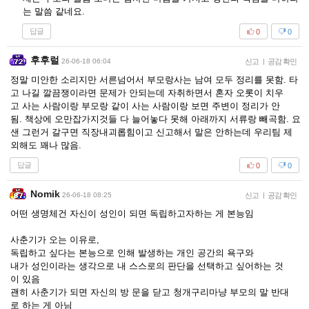
는 말씀 같네요.
답글
0
0
후후럴
26-06-18 06:04
신고
|
공감 확인
정말 미안한 소리지만 서른넘어서 부모랑사는 남여 모두 정리를 못함. 타
고 나길 깔끔쟁이라면 문제가 안되는데 자취하면서 혼자 오롯이 치우
고 사는 사람이랑 부모랑 같이 사는 사람이랑 보면 주변이 정리가 안
됨. 책상에 오만잡가지것들 다 늘어놓다 못해 아래까지 서류랑 빼곡함. 요
샌 그런거 갈구면 직장내괴롭힘이고 신고해서 말은 안하는데 우리팀 제
외해도 꽤나 많음.
답글
0
0
Nomik
26-06-18 08:25
신고
|
공감 확인
어떤 생명체건 자신이 성인이 되면 독립하고자하는 게 본능임
사춘기가 오는 이유로,
독립하고 싶다는 본능으로 인해 발생하는 개인 공간의 욕구와
내가 성인이라는 생각으로 내 스스로의 판단을 선택하고 싶어하는 것
이 있음
괜히 사춘기가 되면 자신의 방 문을 닫고 청개구리마냥 부모의 말 반대
로 하는 게 아님