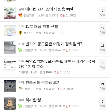
에어컨 끄자 강아지 반응.mp4
유머
7
댓글
달섭지롱
Lv.94
조회 2543
추천 1
10:28
15호 태풍 찬홈 근황
이슈
12
댓글
풀소유
Lv.86
조회 2838
10:21
변기에 똥오줌은 어떻게 정화될까?
지식
12
댓글
너빨갱이지
Lv.86
조회 2674
추천 4
10:20
송영길 “호남, 불가론·필패론 패배의식 극복
이슈
9
해야” 지지 호소
댓글
파인더1
Lv.80
조회 1079
추천 1
10:16
천조국의 주차장 크기
기타
21
댓글
언데드
Lv.90
조회 3222
추천 2
10:15
섹시한 빵
유머
7
댓글
너빨갱이지
Lv.86
조회 1853
추천 1
10:13