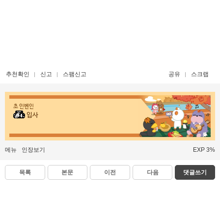
추천확인
신고
스팸신고
공유
스크랩
초 인벤인
입사
메뉴
인장보기
EXP 3%
목록
본문
이전
다음
댓글쓰기