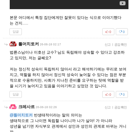
본문 어디에서 특정 집단에게만 잘못이 있다는 식으로 이야기했다
는 건지.....
답글
0
0
틀머치토커
26-06-18 02:17
신고
|
공감 확인
법륜스님이나 이호선 교수? 님도 독립해야 성숙할 수 있다고 강조하
고 있지만, 저는 글쎄요?
저는 정신적 성숙이 독립하지 않아서 라고 해석하기에는 무리로 보여
지고, 역할을 하지 않아서 정신적 성숙이 늦어질 수 있다는 점은 부분
적으로 수용하지만, 사회가 지나친 준비를 요구하는 탓에 역할을 받
을 시기가 늦어지고 있음을 이야기하고 싶었던 것 입니다.
답글
0
0
크레사르
26-06-18 02:26
신고
|
공감 확인
@틀머치토커
반생태적이라는 말의 의미는
생태적으로 그 나이면 독립할 나이니까 나가 살아! 가 아니라
성년을 넘기면 자식부모 관계에서 성인과 성인의 관계로 바뀌는 거니
까