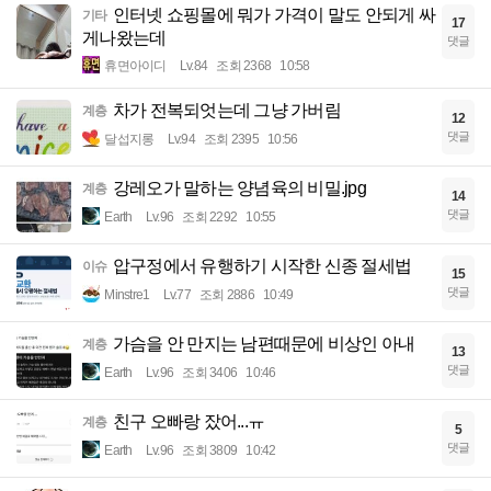
인터넷 쇼핑몰에 뭐가 가격이 말도 안되게 싸
기타
17
게나왔는데
댓글
휴면아이디
Lv.84
조회 2368
10:58
차가 전복되엇는데 그냥 가버림
계층
12
댓글
달섭지롱
Lv.94
조회 2395
10:56
강레오가 말하는 양념육의 비밀.jpg
계층
14
댓글
Earth
Lv.96
조회 2292
10:55
압구정에서 유행하기 시작한 신종 절세법
이슈
15
댓글
Minstre1
Lv.77
조회 2886
10:49
가슴을 안 만지는 남편때문에 비상인 아내
계층
13
댓글
Earth
Lv.96
조회 3406
10:46
친구 오빠랑 잤어...ㅠ
계층
5
댓글
Earth
Lv.96
조회 3809
10:42