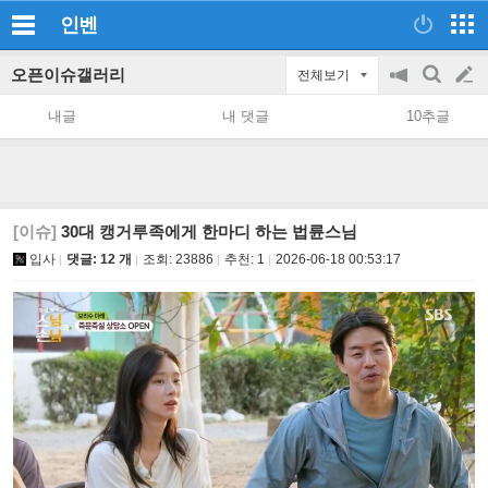
인벤
오픈이슈갤러리
전체보기
공
검
글
지
색
내글
내 댓글
10추글
on/off
쓰
기
[이슈]
30대 캥거루족에게 한마디 하는 법륜스님
입사
댓글: 12 개
조회:
23886
추천:
1
2026-06-18 00:53:17