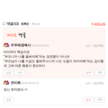
댓글
(12)
등록순
|
최신순
새로고침
우주배경복사
26-06-18 02:52
신고
|
공감 확인
마지막이 핵심이죠
"부모니까 나를 돌봐야해"라는 당연함이 아니라
"부모님이 나를 지금도 돌봐주시니까 나도 도움이 되어야해"라는 감사함
과 그에 따른 행동이 중요하다
답글
이동
4
0
연비화
26-06-18 01:15
신고
|
공감 확인
정신 못차렸네 ㅉ
답글
1
0