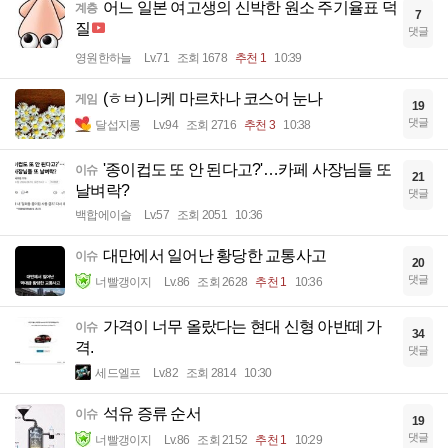
어느 일본 여고생의 신박한 원소 주기율표 덕
계층
7
질
댓글
영원한하늘
Lv.71
조회 1678
추천 1
10:39
(ㅎㅂ) 니케 마르차나 코스어 눈나
게임
19
댓글
달섭지롱
Lv.94
조회 2716
추천 3
10:38
'종이컵도 또 안 된다고?'…카페 사장님들 또
이슈
21
날벼락?
댓글
백합에이슬
Lv.57
조회 2051
10:36
대만에서 일어난 황당한 교통사고
이슈
20
댓글
너빨갱이지
Lv.86
조회 2628
추천 1
10:36
가격이 너무 올랐다는 현대 신형 아반떼 가
이슈
34
격.
댓글
세드엘프
Lv.82
조회 2814
10:30
석유 증류 순서
이슈
19
댓글
너빨갱이지
Lv.86
조회 2152
추천 1
10:29