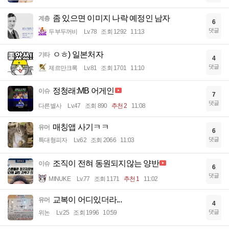
좀 있으면 이미지 나락 예정인 남자
계층
6
댓글
두부두꺼비
Lv.78
조회 1292
11:13
ㅇㅎ) 일본처자
기타
4
댓글
제르만크록
Lv.81
조회 1701
11:10
정청래:MB 어게인
이슈
7
댓글
다른별사
Lv.47
조회 890
추천 2
11:08
매칭앱 사기ㅋㅋ
유머
6
댓글
특대형피자
Lv.62
조회 2066
11:03
조직이 전혀 동원되지않는 양반
이슈
6
댓글
MINUKE
Lv.77
조회 1171
추천 1
11:02
교복이 어디있더라...
유머
4
댓글
위논
Lv.25
조회 1996
10:59