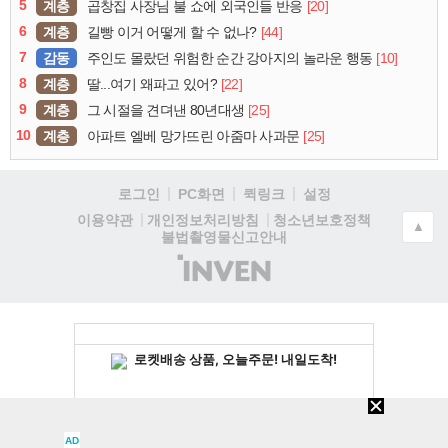
5
계층
[20]
곱창집 사장님 불 쇼에 외국인들 반응
6
계층
[44]
길빵 이거 어떻게 할 수 없나?
7
감동
[10]
주인도 몰랐던 위험한 순간 강아지의 놀라운 행동
8
계층
[22]
딸...여기 왜파고 있어?
9
계층
[25]
그 시절을 견뎌낸 80년대생
10
계층
[25]
아파트 엘베 망가뜨린 아줌마 사과문
로그인
PC화면
퀵링크
설정
청소년보호정책
이용약관
개인정보처리방침
▲
불법촬영물신고안내
(주)
인
벤
AD