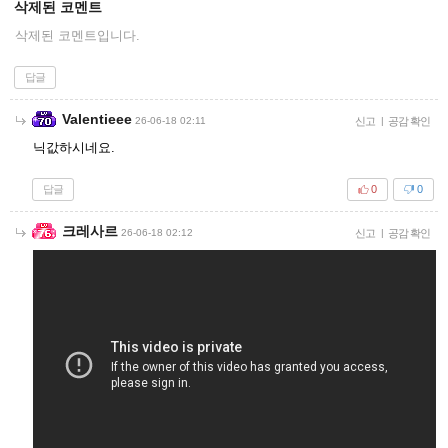
삭제된 코멘트
삭제된 코멘트입니다.
답글
Valentieee
26-06-18 02:11
신고
|
공감 확인
닉값하시네요.
답글
0
0
크레사르
26-06-18 02:12
신고
|
공감 확인