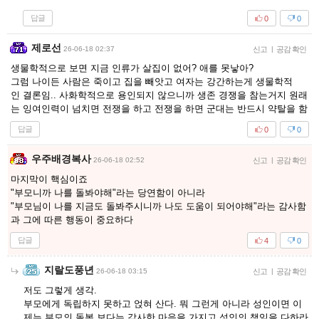
답글
0
0
제로선
26-06-18 02:37
신고
|
공감 확인
생물학적으로 보면 지금 인류가 살집이 없어? 애를 못낳아?
그럼 나이든 사람은 죽이고 집을 빼앗고 여자는 강간하는게 생물학적
인 결론임.. 사화학적으로 용인되지 않으니까 생존 경쟁을 참는거지 원래
는 잉여인력이 넘치면 전쟁을 하고 전쟁을 하면 군대는 반드시 약탈을 함
답글
0
0
우주배경복사
26-06-18 02:52
신고
|
공감 확인
마지막이 핵심이죠
"부모니까 나를 돌봐야해"라는 당연함이 아니라
"부모님이 나를 지금도 돌봐주시니까 나도 도움이 되어야해"라는 감사함
과 그에 따른 행동이 중요하다
답글
4
0
지랄도풍년
26-06-18 03:15
신고
|
공감 확인
저도 그렇게 생각.
부모에게 독립하지 못하고 얹혀 산다. 뭐 그런게 아니라 성인이면 이
제는 부모의 돌봄 보다는 감사한 마음을 가지고 성인의 책임을 다하라