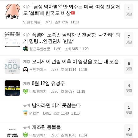
"남성 역차별?" 안 봐주는 미국..여성 전용 제
이슈
1
도 '철퇴'에 한국도 '비상
댓글
영원한하늘
Lv.71
조회 656
11:23
폭염에 노숙인 몰리자 인천공항 "나가라" 퇴
이슈
7
거 명령…인권단체 '반발'
댓글
월급루팡전문
Lv.91
조회 665
11:20
오디세이 관람 이후 이 영상을 보는 내 모습
계층
6
댓글
부엔까미노
Lv.87
조회 1114
11:19
8월 12일 유성우
계층
4
댓글
너빨갱이지
Lv.86
조회 637
11:19
남자라면 이거 못참는다
유머
1
댓글
Maxim
Lv.91
조회 1140
11:16
개조된 동물들
유머
3
댓글
너빨갱이지
Lv.86
조회 1043
11:14