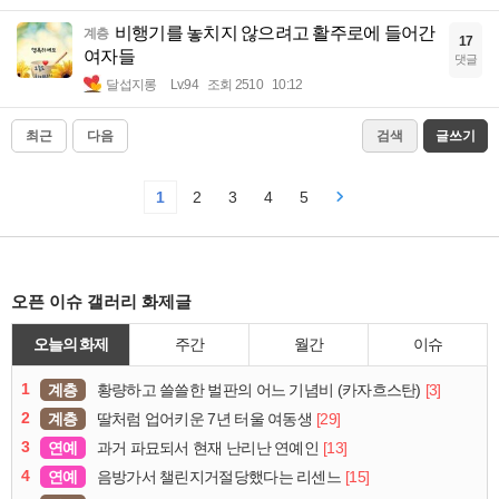
비행기를 놓치지 않으려고 활주로에 들어간
계층
17
여자들
댓글
달섭지롱
Lv.94
조회 2510
10:12
최근
다음
검색
글쓰기
1
2
3
4
5
오픈 이슈 갤러리 화제글
오늘의 화제
주간
월간
이슈
1
계층
[3]
황량하고 쓸쓸한 벌판의 어느 기념비 (카자흐스탄)
2
계층
[29]
딸처럼 업어키운 7년 터울 여동생
3
연예
[13]
과거 파묘되서 현재 난리난 연예인
4
연예
[15]
음방가서 챌린지거절당했다는 리센느