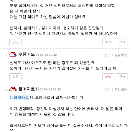
부모 집에서 얹혀 살 거면 성인으로서의 최소한의 사회적 역할
은 다 하면서 살자
저는 그런 의미로 하신 말씀이 아닌가 싶네요
밥하기, 빨래하기, 설거지하기, 청소하기 같은 집안일에
뭐 대단한 전문지식이나 다년간의 숙달이 필요한 게 아니잖아요
답글
1
0
우중미모
26-06-18 02:28
신고
|
공감 확인
실제로 가사 아무것도 안 하는 경우도 꽤 있을걸요
오히려 나가서 돈 버는 자녀가 같이살면 가사를 더 도와려고 함
답글
0
0
틀머치토커
26-06-18 02:28
신고
|
공감 확인
@크레사르
네 크레사르님 말씀 감사합니다.
제가 반생태적, 정신적 미성년자 라는 단어에 꽂혀서, 더 넓은 의미
의 참뜻을 해석하지 못한 것 같습니다.
크레사르님이 저보다 해석을 훨씬 더 잘해주셔서, 깊이 배우고 갑니다
^^