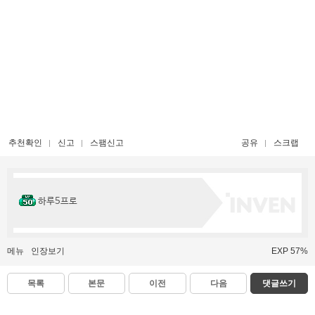
추천확인
신고
스팸신고
공유
스크랩
하루5프로
메뉴
인장보기
EXP 57%
목록
본문
이전
다음
댓글쓰기