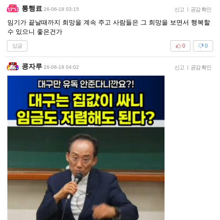
통행료
26-06-18 03:15
신고
|
공감 확인
임기가 끝날때까지 희망을 계속 주고 사람들은 그 희망을 보면서 행복할
수 있으니 좋은건가
답글
0
0
콩자루
26-06-18 04:02
신고
|
공감 확인