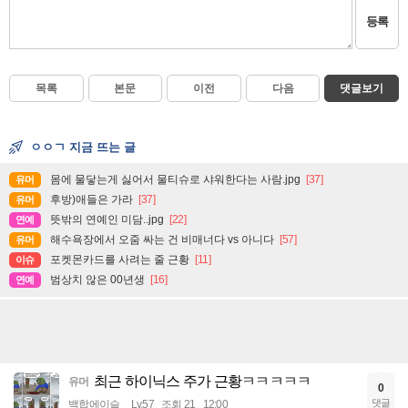
등록
목록
본문
이전
다음
댓글보기
ㅇㅇㄱ 지금 뜨는 글
몸에 물닿는게 싫어서 물티슈로 샤워한다는 사람.jpg
[37]
유머
후방)애들은 가라
[37]
유머
뜻밖의 연예인 미담..jpg
[22]
연예
해수욕장에서 오줌 싸는 건 비매너다 vs 아니다
[57]
유머
포켓몬카드를 사려는 줄 근황
[11]
이슈
범상치 않은 00년생
[16]
연예
최근 하이닉스 주가 근황ㅋㅋㅋㅋㅋ
유머
0
댓글
백합에이슬
Lv.57
조회 21
12:00