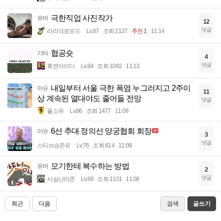
극한직업 사진작가
유머
12
댓글
라라크로포드
Lv.87
조회 2137
추천 1
11:14
협공슛
기타
4
댓글
휴면아이디
Lv.84
조회 1082
11:13
내일부터 서울 극한 폭염 누그러지고 2주이
이슈
11
상 계속된 열대야도 줄어들 전망
댓글
풀소유
Lv.86
조회 1477
11:09
6선 추대 정의선 양궁협회 회장
이슈
3
댓글
스티브승준유
Lv.76
조회 814
11:09
모기한테 복수하는 방법
유머
2
댓글
사실난라쿤
Lv.89
조회 1331
11:08
최근
다음
검색
글쓰기