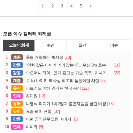
1
2
3
4
5
오픈 이슈 갤러리 화제글
오늘의 화제
주간
월간
이슈
1
계층
[20]
축협 개혁하는 박지성
2
감동
[16]
“인형 같은 아이가 가라앉는데”…수심 3m 호수 뛰어든 60대 의인
3
감동
[22]
슥오더니 촤악.. 연기 뚫고는 가슴 툭툭.. 지나가던 아재의 정체
4
계층
[37]
ㅇㅎ) 나이키 역사상 최고의 품질이던 시절
5
유머
[22]
파브리도 이해 안가는 한국 음식
6
연예
[12]
김채원
7
유머
[15]
나영석 피디가 1박2일때 출연자들을 굴린 배경
8
유머
[37]
요즘 폐미 근황.
9
감동
[15]
어떤 공익근무요원 이야기
10
연예
[8]
아이유