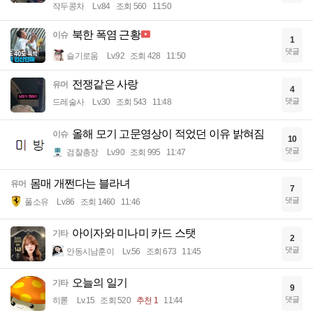
작두콩차
Lv.84
조회 560
11:50
북한 폭염 근황
이슈
1
댓글
슬기로움
Lv.92
조회 428
11:50
전쟁같은 사랑
유머
4
댓글
드레술사
Lv.30
조회 543
11:48
올해 모기 고문영상이 적었던 이유 밝혀짐
이슈
10
댓글
검찰총장
Lv.90
조회 995
11:47
몸매 개쩐다는 블라녀
유머
7
댓글
풀소유
Lv.86
조회 1460
11:46
아이자와 미나미 카드 스탯
기타
2
댓글
안동시남훈이
Lv.56
조회 673
11:45
오늘의 일기
기타
9
댓글
히롣
Lv.15
조회 520
추천 1
11:44