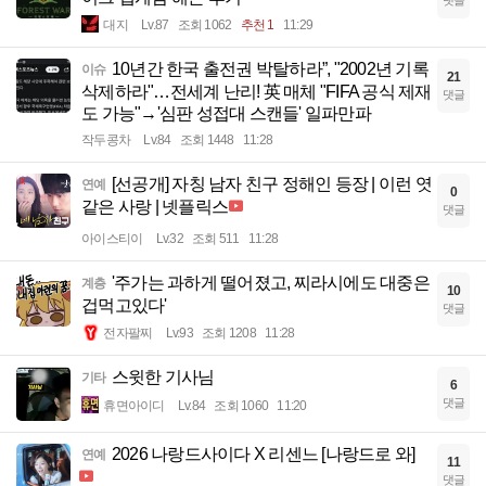
대지
Lv.87
조회 1062
추천 1
11:29
10년간 한국 출전권 박탈하라”, "2002년 기록
이슈
21
삭제하라"…전세계 난리! 英 매체 "FIFA 공식 제재
댓글
도 가능"→'심판 성접대 스캔들' 일파만파
작두콩차
Lv.84
조회 1448
11:28
[선공개] 자칭 남자 친구 정해인 등장 | 이런 엿
연예
0
같은 사랑 | 넷플릭스
댓글
아이스티이
Lv.32
조회 511
11:28
'주가는 과하게 떨어졌고, 찌라시에도 대중은
계층
10
겁먹고있다'
댓글
전자팔찌
Lv.93
조회 1208
11:28
스윗한 기사님
기타
6
댓글
휴면아이디
Lv.84
조회 1060
11:20
2026 나랑드사이다 X 리센느 [나랑드로 와]
연예
11
댓글