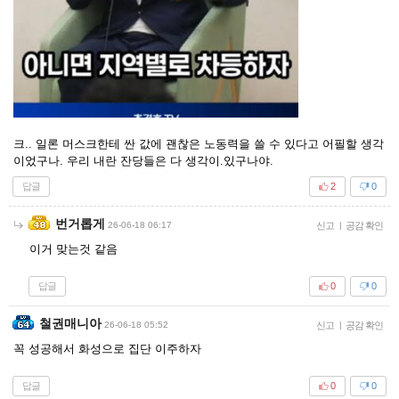
크.. 일론 머스크한테 싼 값에 괜찮은 노동력을 쓸 수 있다고 어필할 생각
이었구나. 우리 내란 잔당들은 다 생각이.있구나야.
답글
2
0
번거롭게
26-06-18 06:17
신고
|
공감 확인
이거 맞는것 같음
답글
0
0
철권매니아
26-06-18 05:52
신고
|
공감 확인
꼭 성공해서 화성으로 집단 이주하자
답글
0
0