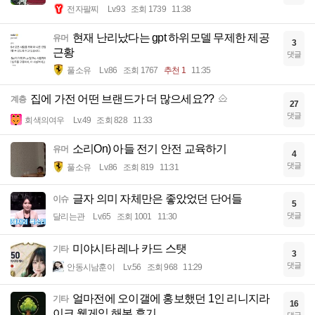
전자팔찌
Lv.93
조회 1739
11:38
현재 난리났다는 gpt 하위모델 무제한 제공
유머
3
근황
댓글
풀소유
Lv.86
조회 1767
추천 1
11:35
집에 가전 어떤 브랜드가 더 많으세요??
계층
27
댓글
회색의여우
Lv.49
조회 828
11:33
소리On) 아들 전기 안전 교육하기
유머
4
댓글
풀소유
Lv.86
조회 819
11:31
글자 의미 자체만은 좋았었던 단어들
이슈
5
댓글
달리는관
Lv.65
조회 1001
11:30
미야시타 레나 카드 스탯
기타
3
댓글
안동시남훈이
Lv.56
조회 968
11:29
얼마전에 오이갤에 홍보했던 1인 리니지라
기타
16
이크 웹게임 해본 후기
댓글