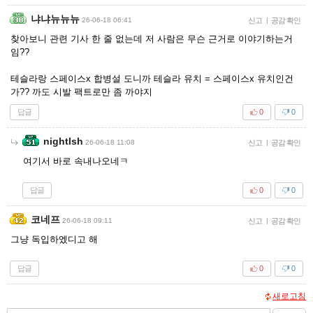
냐냐뉴뉴뉴
26-06-18 06:41
신고
|
공감 확인
찾아보니 관련 기사 한 줄 없는데 저 사람은 무슨 근거로 이야기하는거
임??
테슬라랑 스페이스x 합병설 도니까 테슬라 유치 = 스페이스x 유치인건
가?? 까도 시발 팩트로만 좀 까야지
답글
0
0
nightlsh
26-06-18 11:08
신고
|
공감 확인
여기서 바로 속내나오네ㅋ
답글
0
0
코네프
26-06-18 09:11
신고
|
공감 확인
그냥 독입하엤디고 해
답글
0
0
새로고침