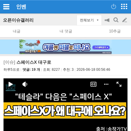
인벤
오픈이슈갤러리
전체보기
공
검
글
지
색
내글
내 댓글
10추글
on/off
쓰
기
[이슈]
스페이스X 대구로
하루5프로
댓글: 19 개
조회:
8227
추천:
3
2026-06-18 00:56:46