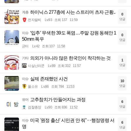
하이닉스 277층에 사는 스트리머 츠자 근황..
계층
0
댓글
전자팔찌
Lv.93
조회 137
11:59
‘입추’ 무색한 39도 폭염…주말 강원 동해안 1
이슈
0
50mm 폭우
댓글
균터
Lv.42
조회 107
11:58
의외가 아니라 많은 한국인이 착각하는 것
기타
1
댓글
사실난라쿤
Lv.89
조회 332
11:57
실제 존재했던 사건
이슈
10
댓글
풀소유
Lv.86
조회 784
11:53
고추참치가 만들어지는 과정
유머
6
댓글
검찰총장
Lv.90
조회 836
11:52
미국 '원정 출산' 시민권 안 줘"‥행정명령 서
이슈
6
명
댓글