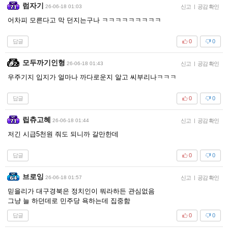
럼자기
26-06-18 01:03
신고
|
공감 확인
어차피 모른다고 막 던지는구나 ㅋㅋㅋㅋㅋㅋㅋㅋㅋ
답글
0
0
모두까기인형
26-06-18 01:43
신고
|
공감 확인
우주기지 입지가 얼마나 까다로운지 알고 씨부리나ㅋㅋㅋ
답글
0
0
립츄고혜
26-06-18 01:44
신고
|
공감 확인
저긴 시급5천원 줘도 되니까 갈만한데
답글
0
0
브로잉
26-06-18 01:57
신고
|
공감 확인
믿을리가 대구경북은 정치인이 뭐라하든 관심없음
그냥 늘 하던데로 민주당 욕하는데 집중함
답글
0
0