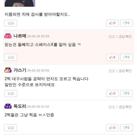
이쯤되면 치매 검사를 받아야할지도..
답글
0
0
나르메
26-06-18 00:59
신고
|
공감 확인
믿는건 둘째치고 스페이스X를 알까 싶음 ㅋ
답글
6
0
갸스기
26-06-18 00:59
신고
|
공감 확인
2찍 대구사람들 공략이 먼지도 모르고 찍습니다
일반인 수준으로 보지마세요
답글
0
0
독도리
26-06-18 01:02
신고
|
공감 확인
2찍들은 그냥 찍음 ㅂㅅ인증
답글
0
0