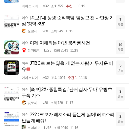
아이스티이
Lv.32
조회 527
추천 1
11:19
[속보] '채 상병 순직책임' 임성근 전 사단장 2
이슈
7
심 '징역 3년'
댓글
빛로제
Lv.88
조회 945
11:19
이제 이해되는 07년 룸싸롱사건...
이슈
10
댓글
전자팔찌
Lv.93
조회 2543
11:19
JTBC로 보는 잃을 게 없는 사람이 무서운 이
이슈
5
유
댓글
아이스티이
Lv.32
조회 1091
추천 1
11:18
[속보] 2차 종합특검, '관저 감사 무마' 유병호
이슈
3
구속 기소
댓글
빛로제
Lv.88
조회 729
11:17
??? : 크보가 레져소리 듣는게 싫어! 레져소리
이슈
2
안듣게 해줘!
댓글
르마리오
Lv.75
조회 1049
11:16