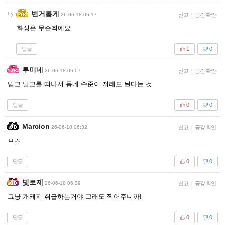
번거롭게
26-06-18 06:17
신고
|
공감 확인
화성은 무슨죄에요
답글
1
0
루미네
26-06-18 06:07
신고
|
공감 확인
믿고 말고를 떠나서 동네 수준이 저래도 된다는 것
답글
0
0
Marcion
26-06-18 06:32
신고
|
공감 확인
ㅂㅅ
답글
0
0
빛로제
26-06-18 06:39
신고
|
공감 확인
그냥 개돼지 취급하는거야 그래도 찍어주니까!
답글
0
0