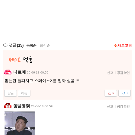
댓글
(19)
등록순
|
최신순
새로고침
나르메
26-06-18 00:59
신고
|
공감 확인
믿는건 둘째치고 스페이스X를 알까 싶음 ㅋ
답글
이동
6
0
양념통닭
26-06-18 00:59
신고
|
공감 확인