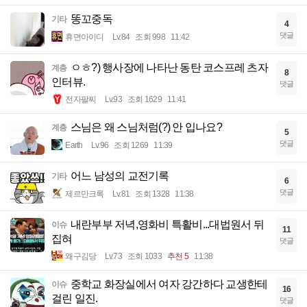
똥꼬중독
기타
4
댓글
휴면아이디
Lv.84
조회 998
11:42
ㅇㅎ?) 행사장에 나타난 동탄 코스프레 츠자
계층
8
인터뷰.
댓글
전자팔찌
Lv.93
조회 1629
11:41
스님은 왜 스님처럼(?) 안 입나요?
계층
5
댓글
Earth
Lv.96
조회 1269
11:39
어느 남성의 교전기록
기타
6
댓글
제르만크록
Lv.81
조회 1328
11:38
내란부부 저녁,영화비 특활비...대법원서 뒤
이슈
11
집혀
댓글
왜구김당
Lv.73
조회 1033
추천 5
11:38
중학교 화장실에서 여자 강간하다 교생한테
이슈
16
걸린 일진.
댓글